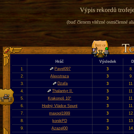
Výpis rekordů trofeje
(buď členem vítězné osmičlenné alian
Hráč
Výsledek
D
Pavel097
1.
3
8.
2.
Alexstraza
3
9.
Dzafa
3.
3
11
Thalantyr II.
4.
3
11
5.
Krakonoš 10°
3
11
6.
Hodný Vládce Spunt
3
11
7.
maxpol1999
3
12
8.
konikPD
3
13
9.
Azazel00
3
14