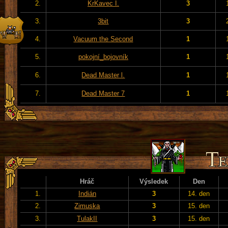
2.
KrKavec I.
3
3.
3bit
3
4.
Vacuum the Second
1
5.
pokojní_bojovník
1
6.
Dead Master l.
1
7.
Dead Master 7
1
Hráč
Výsledek
Den
1.
Indián
3
14. den
2.
Zimuska
3
15. den
3.
TulakII
3
15. den