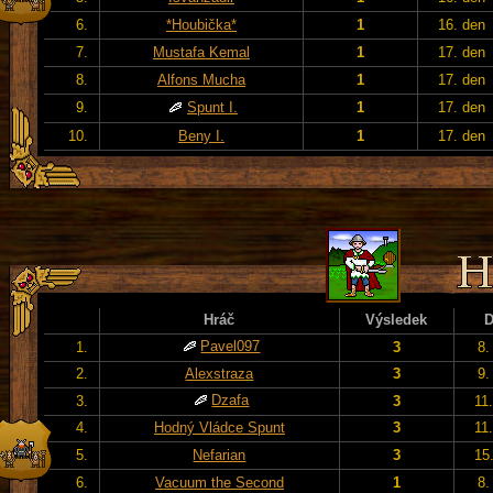
6.
*Houbička*
1
16. den
7.
Mustafa Kemal
1
17. den
8.
Alfons Mucha
1
17. den
9.
Spunt I.
1
17. den
10.
Beny I.
1
17. den
Hráč
Výsledek
Pavel097
1.
3
8.
2.
Alexstraza
3
9.
Dzafa
3.
3
11
4.
Hodný Vládce Spunt
3
11
5.
Nefarian
3
15
6.
Vacuum the Second
1
8.