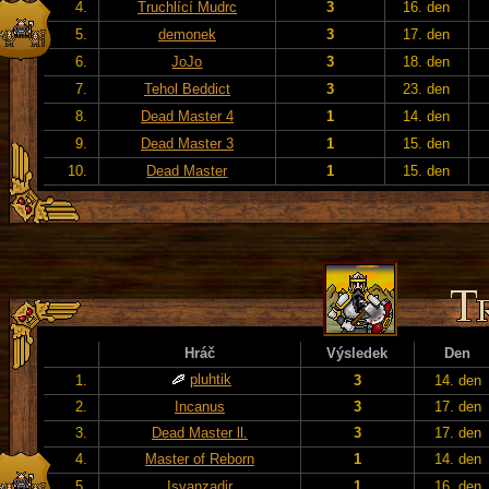
4.
Truchlící Mudrc
3
16. den
5.
demonek
3
17. den
6.
JoJo
3
18. den
7.
Tehol Beddict
3
23. den
8.
Dead Master 4
1
14. den
9.
Dead Master 3
1
15. den
10.
Dead Master
1
15. den
Hráč
Výsledek
Den
pluhtik
1.
3
14. den
2.
Incanus
3
17. den
3.
Dead Master ll.
3
17. den
4.
Master of Reborn
1
14. den
5.
Isvanzadir
1
16. den