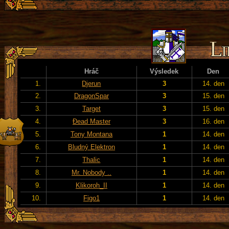
Hráč
Výsledek
Den
1.
Djerun
3
14. den
2.
DragonSpar
3
15. den
3.
Target
3
15. den
4.
Đead Master
3
16. den
5.
Tony Montana
1
14. den
6.
Bludný Elektron
1
14. den
7.
Thalic
1
14. den
8.
Mr. Nobody ..
1
14. den
9.
Klikoroh_II
1
14. den
10.
Figo1
1
14. den