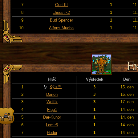
7.
Gurt III
1
11
8.
chesstik2
1
11
9.
Bud Spencer
1
11
10.
Alfons Mucha
1
11
Hráč
Výsledek
Den
Kýbl™
1.
3
15. den
2.
Đarion
3
16. den
3.
Wolfik
3
17. den
4.
Figo1
1
14. den
5.
Dar-Kunor
1
14. den
6.
Lomir5
1
14. den
7.
Hodor
1
14. den