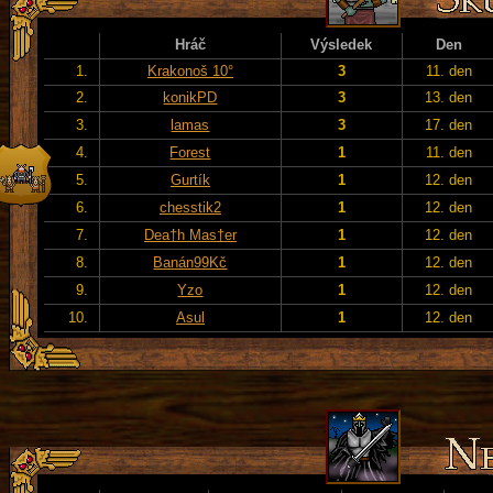
Hráč
Výsledek
Den
1.
Krakonoš 10°
3
11. den
2.
konikPD
3
13. den
3.
lamas
3
17. den
4.
Forest
1
11. den
5.
Gurtík
1
12. den
6.
chesstik2
1
12. den
7.
Dea†h Mas†er
1
12. den
8.
Banán99Kč
1
12. den
9.
Yzo
1
12. den
10.
Asul
1
12. den