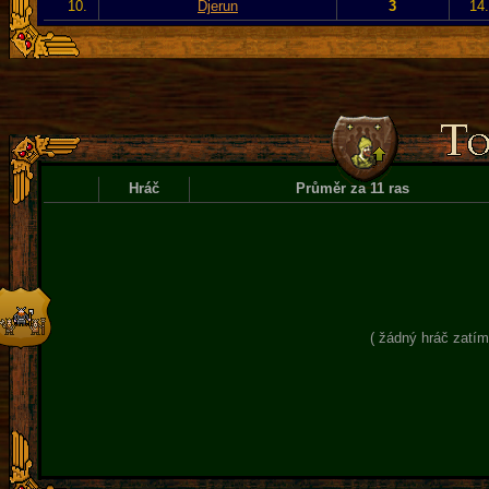
10.
Djerun
3
14
Hráč
Průměr za 11 ras
( žádný hráč zatím