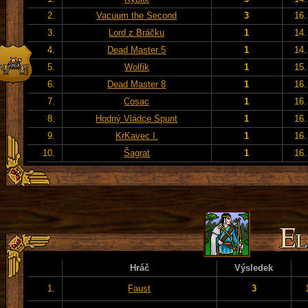
2.
Vacuum the Second
3
16.
3.
Lord z Bráčku
1
14.
4.
Dead Master 5
1
14.
5.
Wolfik
1
15.
6.
Dead Master 8
1
16.
7.
Cosac
1
16.
8.
Hodný Vládce Spunt
1
16.
9.
KrKavec I.
1
16.
10.
Šagrat
1
16.
Hráč
Výsledek
1.
Faust
3