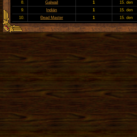
8.
Galwail
1
15. den
9.
Indián
1
15. den
10.
Đead Master
1
15. den