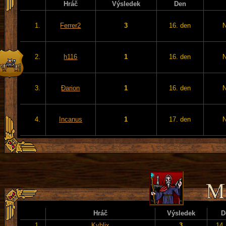
Hráč
Výsledek
Den
1.
Ferrer2
3
16. den
2.
h116
1
16. den
3.
Đarion
1
16. den
4.
Incanus
1
17. den
Hráč
Výsledek
D
1.
Kyblix
3
14.