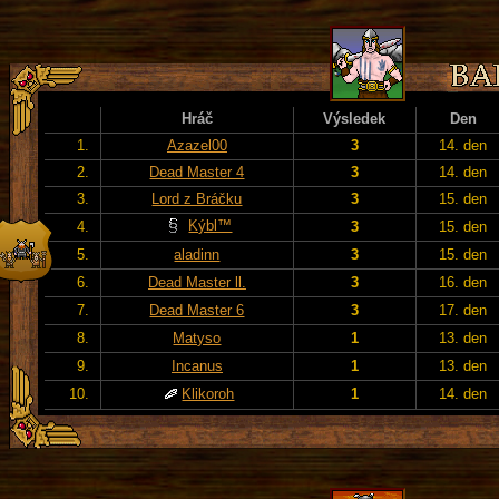
Hráč
Výsledek
Den
1.
Azazel00
3
14. den
2.
Dead Master 4
3
14. den
3.
Lord z Bráčku
3
15. den
Kýbl™
4.
3
15. den
5.
aladinn
3
15. den
6.
Dead Master ll.
3
16. den
7.
Dead Master 6
3
17. den
8.
Matyso
1
13. den
9.
Incanus
1
13. den
10.
Klikoroh
1
14. den