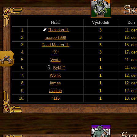
Hráč
Výsledek
Den
Thalantyr II.
1.
3
11. de
2.
maxpol1999
3
12. de
3.
Dead Master lll.
3
15. de
4.
†X†
3
17. de
5.
Vexta
1
11. de
6.
Kýbl™
1
11. de
7.
Wolfik
1
12. de
8.
lamas
1
12. de
9.
aladinn
1
12. de
10.
h116
1
13. de