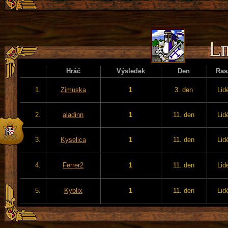
Hráč
Výsledek
Den
Ras
1.
Zimuska
1
3. den
Lid
2.
aladinn
1
11. den
Lid
3.
Kyselica
1
11. den
Lid
4.
Ferrer2
1
11. den
Lid
5.
Kyblix
1
11. den
Lid