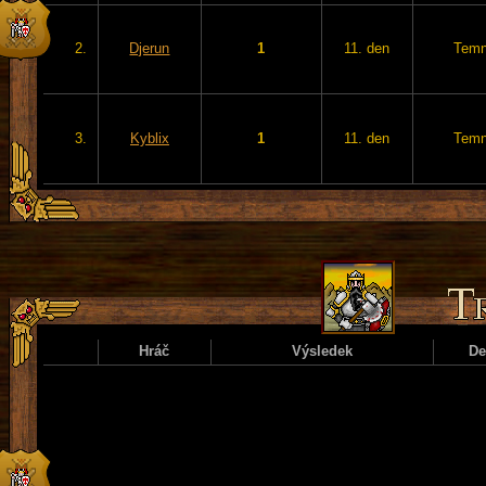
2.
Djerun
1
11. den
Temn
3.
Kyblix
1
11. den
Temn
Hráč
Výsledek
D