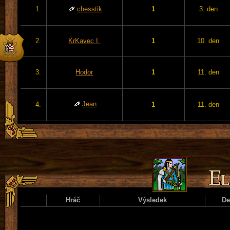
1.
chesstik
1
3. den
2.
KrKavec I.
1
10. den
3.
Hodor
1
11. den
Jean
4.
1
11. den
Hráč
Výsledek
D