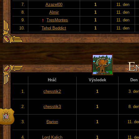
7.
Azazel00
1
11. den
8.
Almir
1
11. den
9.
TresMontes
1
11. den
10.
Tehol Beddict
1
11. den
Hráč
Výsledek
Den
1.
chesstik2
1
3. de
2.
chesstik3
1
8. de
3.
Đarion
1
11. de
4.
Lord Kalich
1
11. de