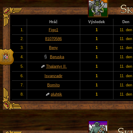
Hráč
Výsledek
Den
1.
Figo1
1
11. den
2.
81070586
1
11. den
3.
Beny
1
11. den
4.
Beruska
1
11. den
5.
Thalantyr II.
1
11. den
6.
Isvanzadir
1
11. den
7.
Bomíto
1
11. den
8.
pluhtik
1
11. den