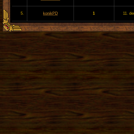
5.
konikPD
1
11. de