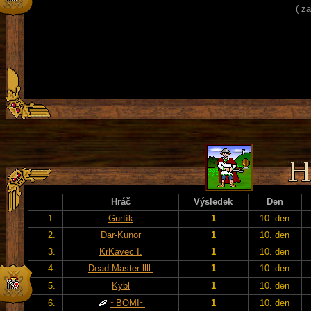
( z
Hráč
Výsledek
Den
1.
Gurtík
1
10. den
2.
Dar-Kunor
1
10. den
3.
KrKavec I.
1
10. den
4.
Dead Master llll.
1
10. den
5.
Kybl
1
10. den
6.
~BOMI~
1
10. den