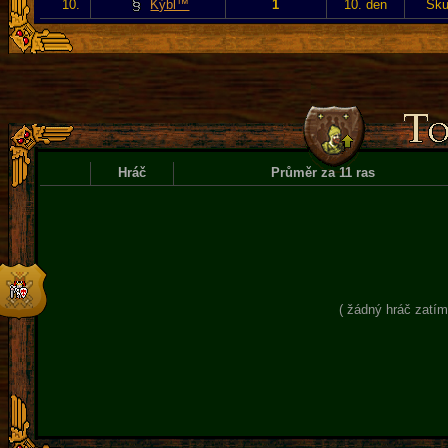
10.
Kýbl™
1
10. den
Sku
Hráč
Průměr za 11 ras
( žádný hráč zatím