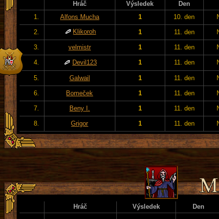
Hráč
Výsledek
Den
1.
Alfons Mucha
1
10. den
Klikoroh
2.
1
11. den
3.
velmistr
1
11. den
4.
Devil123
1
11. den
5.
Galwail
1
11. den
6.
Bomeček
1
11. den
7.
Beny I.
1
11. den
8.
Grigor
1
11. den
Hráč
Výsledek
Den