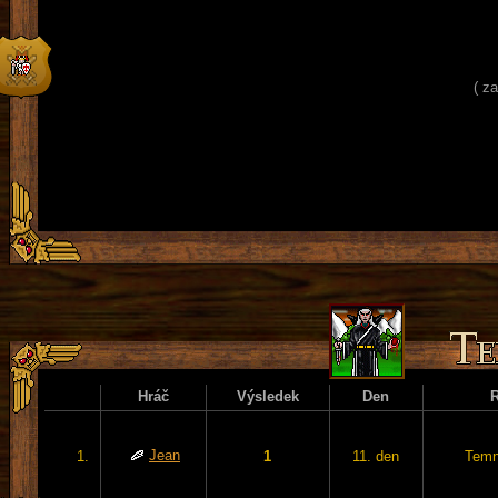
( z
Hráč
Výsledek
Den
Jean
1.
1
11. den
Temn