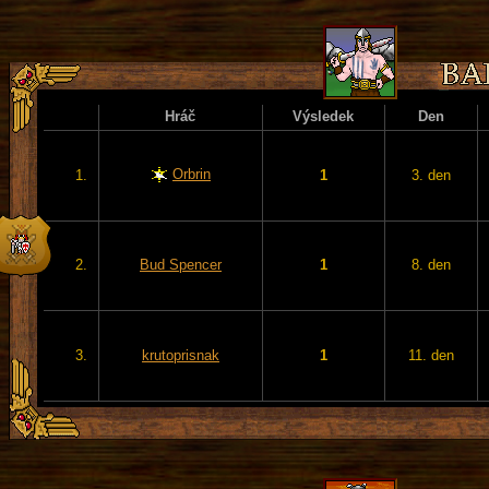
Hráč
Výsledek
Den
Orbrin
1.
1
3. den
2.
Bud Spencer
1
8. den
3.
krutoprisnak
1
11. den