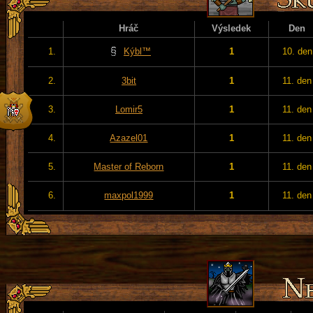
Hráč
Výsledek
Den
1.
Kýbl™
1
10. den
2.
3bit
1
11. den
3.
Lomir5
1
11. den
4.
Azazel01
1
11. den
5.
Master of Reborn
1
11. den
6.
maxpol1999
1
11. den