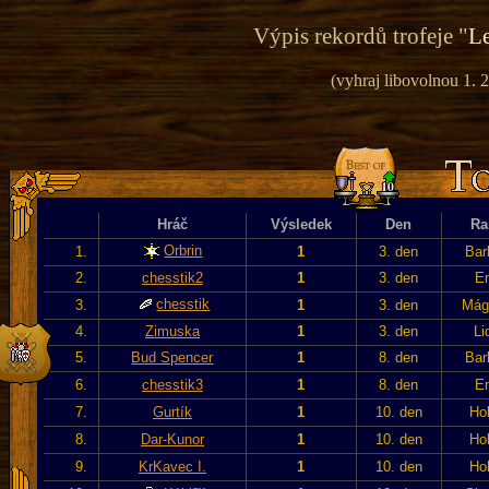
Výpis rekordů trofeje "
Le
(vyhraj libovolnou 1. 2
Hráč
Výsledek
Den
Ra
Orbrin
1.
1
3. den
Bar
2.
chesstik2
1
3. den
En
chesstik
3.
1
3. den
Mág
4.
Zimuska
1
3. den
Li
5.
Bud Spencer
1
8. den
Bar
6.
chesstik3
1
8. den
En
7.
Gurtík
1
10. den
Hob
8.
Dar-Kunor
1
10. den
Hob
9.
KrKavec I.
1
10. den
Hob