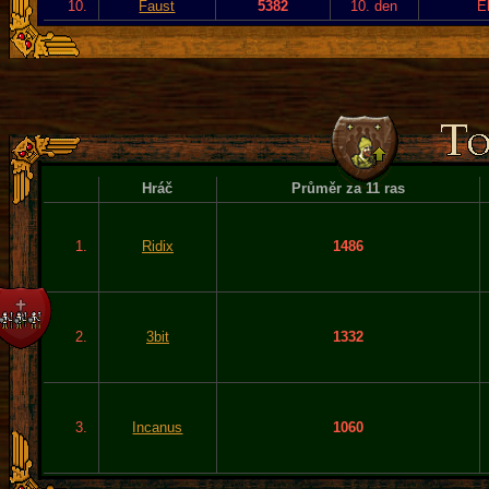
10.
Faust
5382
10. den
E
Hráč
Průměr za 11 ras
1.
Ridix
1486
2.
3bit
1332
3.
Incanus
1060