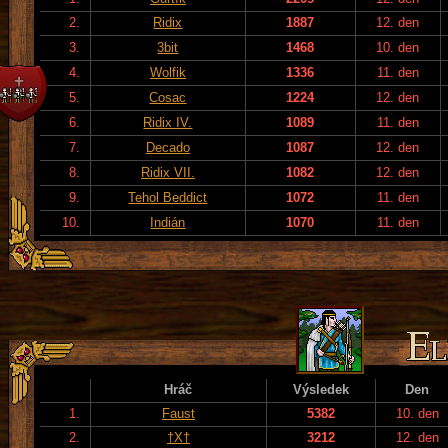
2.
Ridix
1887
12. den
3.
3bit
1468
10. den
4.
Wolfik
1336
11. den
5.
Cosac
1224
12. den
6.
Ridix IV.
1089
11. den
7.
Decado
1087
12. den
8.
Ridix VII.
1082
12. den
9.
Tehol Beddict
1072
11. den
10.
Indián
1070
11. den
Hráč
Výsledek
Den
1.
Faust
5382
10. den
2.
†X†
3212
12. den