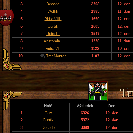
3.
Decado
2308
12. den
4.
Wolfik
1985
11. den
5.
Ridix VIII.
1650
12. den
6.
Gurtík
1605
12. den
7.
Ridix II.
1547
12. den
8.
Anatomie1
1336
11. den
9.
Ridix VI.
1122
10. den
10.
TresMontes
1103
12. den
Hráč
Výsledek
Den
1.
Gurt
6326
12. den
2.
Gurtík
5372
12. den
3.
Decado
3089
12. den