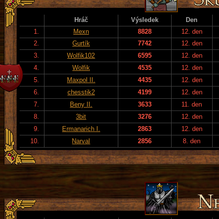
Hráč
Výsledek
Den
1.
Mexn
8828
12. den
2.
Gurtík
7742
12. den
3.
Wolfik102
6595
12. den
4.
Wolfik
4535
12. den
5.
Maxpol II.
4435
12. den
6.
chesstik2
4199
12. den
7.
Beny II.
3633
11. den
8.
3bit
3276
12. den
9.
Ermanarich I.
2863
12. den
10.
Narval
2856
8. den