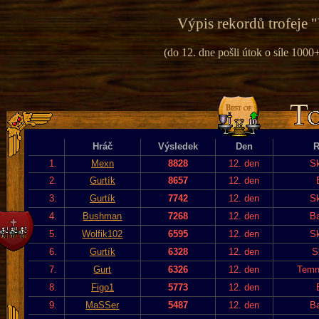
Výpis rekordů trofeje "
(do 12. dne pošli útok o síle 1000+
Hráč
Výsledek
Den
R
1.
Mexn
8828
12. den
Sk
2.
Gurtík
8657
12. den
3.
Gurtík
7742
12. den
Sk
4.
Bushman
7268
12. den
Ba
5.
Wolfik102
6595
12. den
Sk
6.
Gurtík
6328
12. den
S
7.
Gurt
6326
12. den
Temn
8.
Figo1
5773
12. den
9.
MaSSer
5487
12. den
Ba