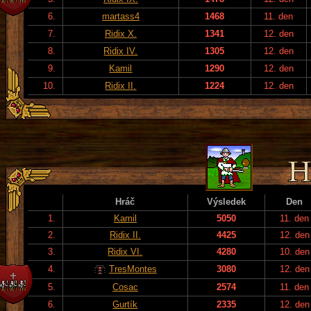
6.
martass4
1468
11. den
7.
Ridix X.
1341
12. den
8.
Ridix IV.
1305
12. den
9.
Kamil
1290
12. den
10.
Ridix II.
1224
12. den
Hráč
Výsledek
Den
1.
Kamil
5050
11. den
2.
Ridix II.
4425
12. den
3.
Ridix VI.
4280
10. den
4.
TresMontes
3080
12. den
5.
Cosac
2574
11. den
6.
Gurtík
2335
12. den