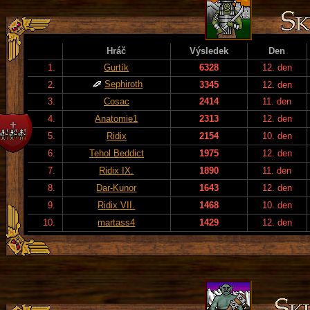
Hráč
Výsledek
Den
1.
Gurtík
6328
12. den
Sephiroth
2.
3345
12. den
3.
Cosac
2414
11. den
4.
Anatomie1
2313
12. den
5.
Ridix
2154
10. den
6.
Tehol Beddict
1975
12. den
7.
Ridix IX.
1890
11. den
8.
Dar-Kunor
1643
12. den
9.
Ridix VII.
1468
10. den
10.
martass4
1429
12. den