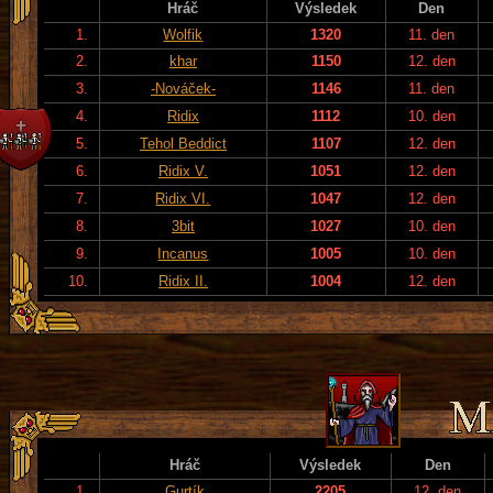
Hráč
Výsledek
Den
1.
Wolfik
1320
11. den
2.
khar
1150
12. den
3.
-Nováček-
1146
11. den
4.
Ridix
1112
10. den
5.
Tehol Beddict
1107
12. den
6.
Ridix V.
1051
12. den
7.
Ridix VI.
1047
12. den
8.
3bit
1027
10. den
9.
Incanus
1005
10. den
10.
Ridix II.
1004
12. den
Hráč
Výsledek
Den
1.
Gurtík
2205
12. den