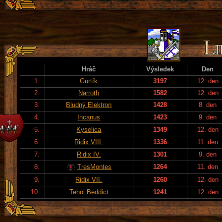
Hráč
Výsledek
Den
1.
Gurtík
3197
12. den
2.
Narroth
1582
12. den
3.
Bludný Elektron
1428
8. den
4.
Incanus
1423
9. den
5.
Kyselica
1349
12. den
6.
Ridix VIII.
1336
11. den
7.
Ridix IV.
1301
9. den
8.
TresMontes
1264
11. den
9.
Ridix VII.
1260
12. den
10.
Tehol Beddict
1241
12. den