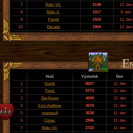
7.
Ridix VII.
2148
12. den
8.
Ridix X.
1917
9. den
9.
PavelI
1910
12. den
10.
Decado
1904
12. den
Hráč
Výsledek
Den
1.
Gurtík
8657
12. den
2.
Figo1
5773
12. den
3.
Dar-Kunor
4049
12. den
4.
Ezio Auditore
3074
12. den
5.
martass4
3038
11. den
6.
Cosac
2946
11. den
7.
Ridix VII.
2722
11. den