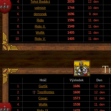
4.
Tehol Beddict
2039
12. den
5.
velmistr
1744
10. den
6.
demonek
1696
9. den
7.
Ridix
1596
11. den
8.
Ridix II.
1549
11. den
9.
Wolfik
1405
11. den
10.
Ridix V.
1405
11. den
Hráč
Výsledek
Den
1.
Gurtík
1686
12. den
TresMontes
2.
1600
12. den
3.
Cosac
1573
11. den
4.
Wolfik
1538
11. den
5.
Ridix IX.
1478
12. den