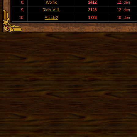
8.
Wolfik
2412
12. den
9.
Ridix VIII.
2128
12. den
10.
Abadir2
1728
10. den