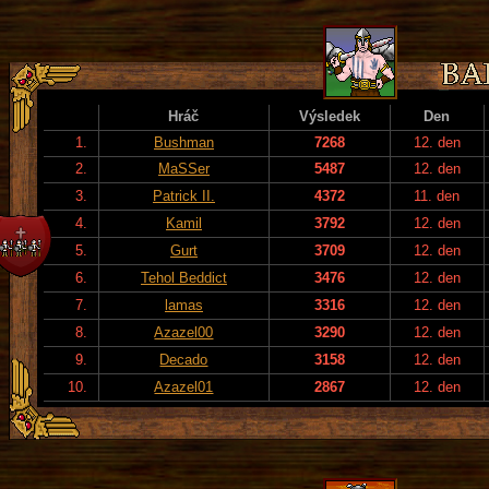
Hráč
Výsledek
Den
1.
Bushman
7268
12. den
2.
MaSSer
5487
12. den
3.
Patrick II.
4372
11. den
4.
Kamil
3792
12. den
5.
Gurt
3709
12. den
6.
Tehol Beddict
3476
12. den
7.
lamas
3316
12. den
8.
Azazel00
3290
12. den
9.
Decado
3158
12. den
10.
Azazel01
2867
12. den