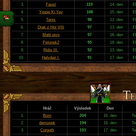
3.
Faust
119
14. den
E
4.
Yippie Ki Yay
108
15. den
E
5.
Tanis
98
12. den
E
6.
Drak z Hor VIII
97
13. den
E
7.
Malé pivo
97
16. den
E
8.
Pelonek2
95
18. den
E
9.
Ridix III.
92
13. den
E
10.
Halvdan I.
91
17. den
E
Hráč
Výsledek
Den
1.
Born
204
16. den
Te
2.
demonek
194
16. den
Te
3.
Corgoth
193
17. den
Te