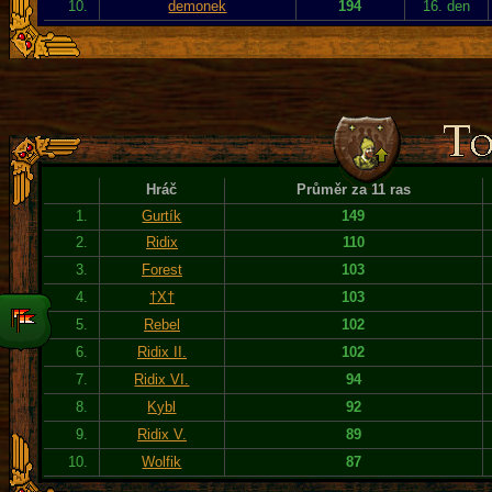
10.
demonek
194
16. den
Hráč
Průměr za 11 ras
1.
Gurtík
149
2.
Ridix
110
3.
Forest
103
4.
†X†
103
5.
Rebel
102
6.
Ridix II.
102
7.
Ridix VI.
94
8.
Kybl
92
9.
Ridix V.
89
10.
Wolfik
87