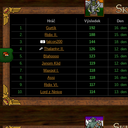
Hráč
Výsledek
Den
1.
Gurtík
192
16. den
2.
Ridix II.
188
15. den
falcon200
3.
144
18. den
Thalantyr II.
4.
126
12. den
5.
Blahoooo
123
15. den
6.
Jenom Klid
119
12. den
7.
Maxpol I.
118
12. den
8.
Assi
118
16. den
9.
Ridix VI.
117
10. den
10.
Lord z Ninive
114
13. den