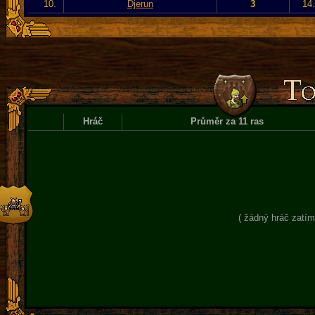
10.
Djerun
3
14
Hráč
Průměr za 11 ras
( žádný hráč zatím