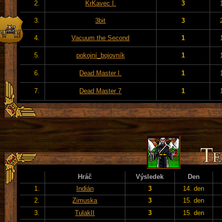
2.
KrKavec I.
3
3.
3bit
3
4.
Vacuum the Second
1
5.
pokojní_bojovník
1
6.
Dead Master l.
1
7.
Dead Master 7
1
Hráč
Výsledek
Den
1.
Indián
3
14. den
2.
Zimuska
3
15. den
3.
TulakII
3
15. den