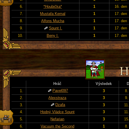
6.
*Houbička*
1
16. den
7.
Mustafa Kemal
1
17. den
8.
Alfons Mucha
1
17. den
9.
Spunt I.
1
17. den
10.
Beny I.
1
17. den
Hráč
Výsledek
Pavel097
1.
3
8.
2.
Alexstraza
3
9.
Dzafa
3.
3
11
4.
Hodný Vládce Spunt
3
11
5.
Nefarian
3
15
6.
Vacuum the Second
1
8.