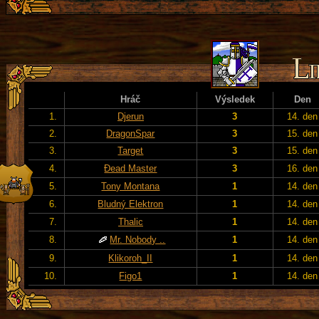
Hráč
Výsledek
Den
1.
Djerun
3
14. den
2.
DragonSpar
3
15. den
3.
Target
3
15. den
4.
Đead Master
3
16. den
5.
Tony Montana
1
14. den
6.
Bludný Elektron
1
14. den
7.
Thalic
1
14. den
8.
Mr. Nobody ..
1
14. den
9.
Klikoroh_II
1
14. den
10.
Figo1
1
14. den