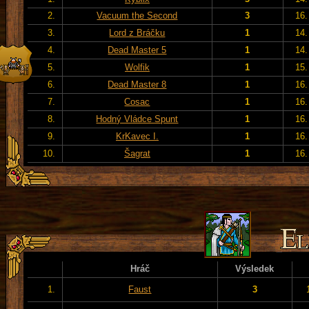
2.
Vacuum the Second
3
16.
3.
Lord z Bráčku
1
14.
4.
Dead Master 5
1
14.
5.
Wolfik
1
15.
6.
Dead Master 8
1
16.
7.
Cosac
1
16.
8.
Hodný Vládce Spunt
1
16.
9.
KrKavec I.
1
16.
10.
Šagrat
1
16.
Hráč
Výsledek
1.
Faust
3