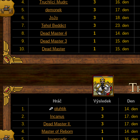
4.
Truchlící Mudrc
3
16. den
5.
demonek
3
17. den
6.
JoJo
3
18. den
7.
Tehol Beddict
3
23. den
8.
Dead Master 4
1
14. den
9.
Dead Master 3
1
15. den
10.
Dead Master
1
15. den
Hráč
Výsledek
Den
pluhtik
1.
3
14. den
2.
Incanus
3
17. den
3.
Dead Master ll.
3
17. den
4.
Master of Reborn
1
14. den
5.
Isvanzadir
1
16. den