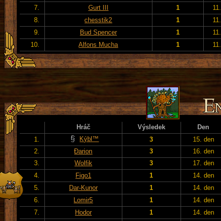
7.
Gurt III
1
11
8.
chesstik2
1
11
9.
Bud Spencer
1
11
10.
Alfons Mucha
1
11
Hráč
Výsledek
Den
Kýbl™
1.
3
15. den
2.
Đarion
3
16. den
3.
Wolfik
3
17. den
4.
Figo1
1
14. den
5.
Dar-Kunor
1
14. den
6.
Lomir5
1
14. den
7.
Hodor
1
14. den