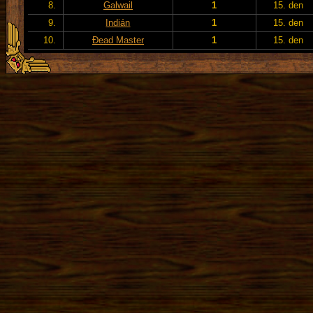
8.
Galwail
1
15. den
9.
Indián
1
15. den
10.
Đead Master
1
15. den