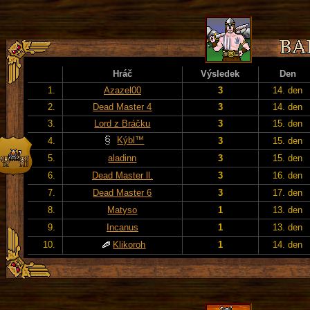
Hráč
Výsledek
Den
1.
Azazel00
3
14. den
2.
Dead Master 4
3
14. den
3.
Lord z Bráčku
3
15. den
Kýbl™
4.
3
15. den
5.
aladinn
3
15. den
6.
Dead Master ll.
3
16. den
7.
Dead Master 6
3
17. den
8.
Matyso
1
13. den
9.
Incanus
1
13. den
10.
Klikoroh
1
14. den