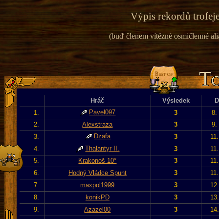
Výpis rekordů trofeje
(buď členem vítězné osmičlenné alian
Hráč
Výsledek
D
Pavel097
1.
3
8.
2.
Alexstraza
3
9.
Dzafa
3.
3
11
Thalantyr II.
4.
3
11
5.
Krakonoš 10°
3
11
6.
Hodný Vládce Spunt
3
11
7.
maxpol1999
3
12
8.
konikPD
3
13
9.
Azazel00
3
14