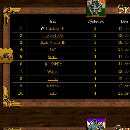
Hráč
Výsledek
Den
Thalantyr II.
1.
3
11. de
2.
maxpol1999
3
12. de
3.
Dead Master lll.
3
15. de
4.
†X†
3
17. de
5.
Vexta
1
11. de
6.
Kýbl™
1
11. de
7.
Wolfik
1
12. de
8.
lamas
1
12. de
9.
aladinn
1
12. de
10.
h116
1
13. de