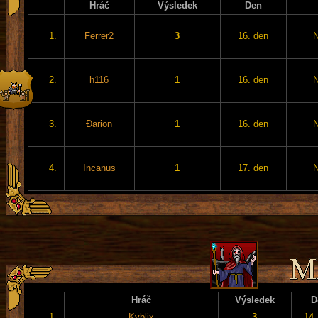
Hráč
Výsledek
Den
1.
Ferrer2
3
16. den
2.
h116
1
16. den
3.
Đarion
1
16. den
4.
Incanus
1
17. den
Hráč
Výsledek
D
1.
Kyblix
3
14.