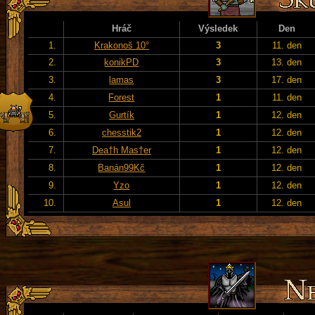
Hráč
Výsledek
Den
1.
Krakonoš 10°
3
11. den
2.
konikPD
3
13. den
3.
lamas
3
17. den
4.
Forest
1
11. den
5.
Gurtík
1
12. den
6.
chesstik2
1
12. den
7.
Dea†h Mas†er
1
12. den
8.
Banán99Kč
1
12. den
9.
Yzo
1
12. den
10.
Asul
1
12. den