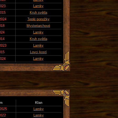
2023
Lamky
2015
Kruh světla
2024
Teplé ponožky
018
Mysteriarchové
024
Lamky
014
Kruh světla
2023
Lamky
015
Lovci kostí
2024
Lamky
um
Klan
 2025
Lamky
2022
Lamky