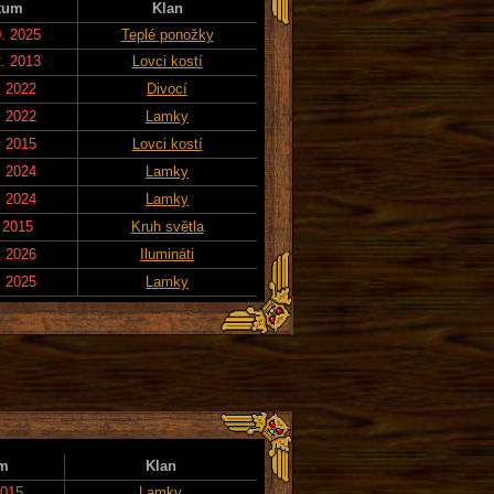
tum
Klan
0. 2025
Teplé ponožky
2. 2013
Lovci kostí
. 2022
Divocí
. 2022
Lamky
. 2015
Lovci kostí
. 2024
Lamky
. 2024
Lamky
. 2015
Kruh světla
. 2026
Ilumináti
. 2025
Lamky
m
Klan
2015
Lamky