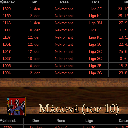
Výsledek
Den
Rasa
Liga
Da
1320
11. den
Nekromanti
Liga 3F
23. 1
1150
12. den
Nekromanti
Liga K1
25. 1
1146
11. den
Nekromanti
Liga 3M
27. 9
1112
10. den
Nekromanti
Liga 3F
11. 5
1107
12. den
Nekromanti
Liga K1
18. 5
1051
12. den
Nekromanti
Liga 3C
22. 4
1047
12. den
Nekromanti
Liga 3C
25. 6
1027
10. den
Nekromanti
Liga 3C
8. 6
1005
10. den
Nekromanti
Liga 2B
18. 3
1004
12. den
Nekromanti
Liga 3G
23. 8
Výsledek
Den
Rasa
Liga
Datu
2205
12. den
Mágové
Liga 3A
25. 6. 