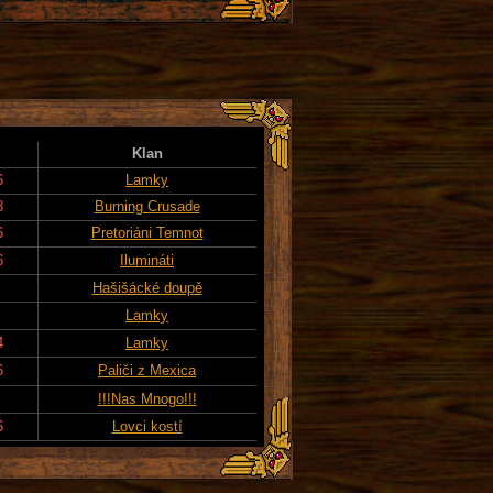
Klan
6
Lamky
8
Burning Crusade
6
Pretoriáni Temnot
6
Ilumináti
Hašišácké doupě
Lamky
4
Lamky
6
Paliči z Mexica
!!!Nas Mnogo!!!
6
Lovci kostí