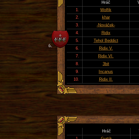
Hráč
1.
Wolfik
2.
khar
3.
-Nováček-
4.
Ridix
5.
Tehol Beddict
6.
Ridix V.
7.
Ridix VI.
8.
3bit
9.
Incanus
10.
Ridix II.
Hráč
1.
Gurtík