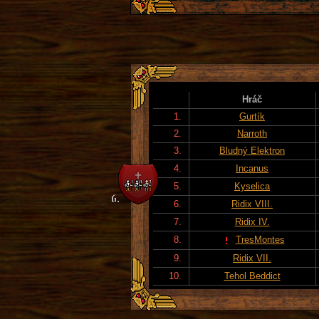
Hráč
1.
Gurtík
2.
Narroth
3.
Bludný Elektron
4.
Incanus
5.
Kyselica
6.
Ridix VIII.
7.
Ridix IV.
8.
TresMontes
9.
Ridix VII.
10.
Tehol Beddict