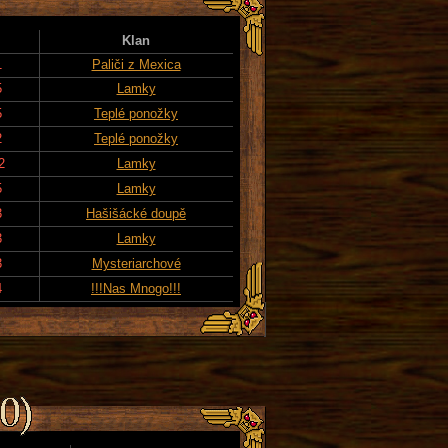
Klan
1
Paliči z Mexica
5
Lamky
5
Teplé ponožky
2
Teplé ponožky
2
Lamky
5
Lamky
3
Hašišácké doupě
3
Lamky
3
Mysteriarchové
4
!!!Nas Mnogo!!!