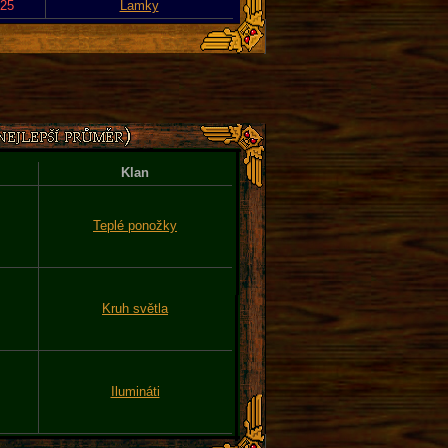
025
Lamky
Klan
Teplé ponožky
Kruh světla
Ilumináti