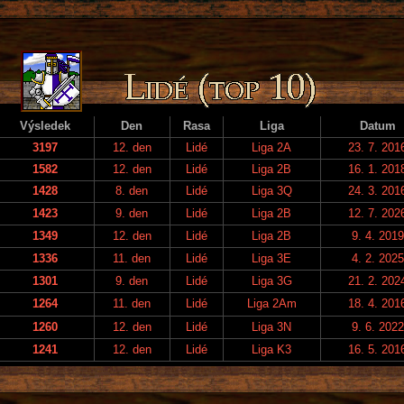
Výsledek
Den
Rasa
Liga
Datum
3197
12. den
Lidé
Liga 2A
23. 7. 201
1582
12. den
Lidé
Liga 2B
16. 1. 201
1428
8. den
Lidé
Liga 3Q
24. 3. 201
1423
9. den
Lidé
Liga 2B
12. 7. 202
1349
12. den
Lidé
Liga 2B
9. 4. 2019
1336
11. den
Lidé
Liga 3E
4. 2. 2025
1301
9. den
Lidé
Liga 3G
21. 2. 202
1264
11. den
Lidé
Liga 2Am
18. 4. 201
1260
12. den
Lidé
Liga 3N
9. 6. 2022
1241
12. den
Lidé
Liga K3
16. 5. 201