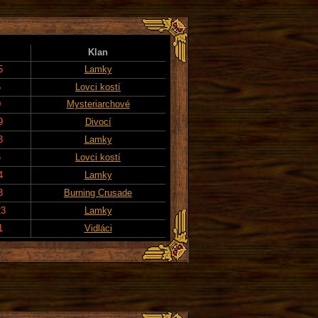
Klan
5
Lamky
5
Lovci kostí
0
Mysteriarchové
9
Divocí
3
Lamky
6
Lovci kostí
4
Lamky
8
Burning Crusade
23
Lamky
1
Vidláci