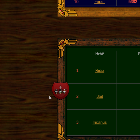
10.
Faust
5382
Hráč
P
1.
Ridix
2.
3bit
3.
Incanus