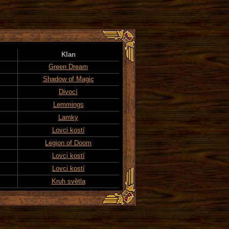
Klan
Green Dream
Shadow of Magic
Divocí
Lemmings
Lamky
Lovci kostí
Legion of Doom
Lovci kostí
Lovci kostí
Kruh světla