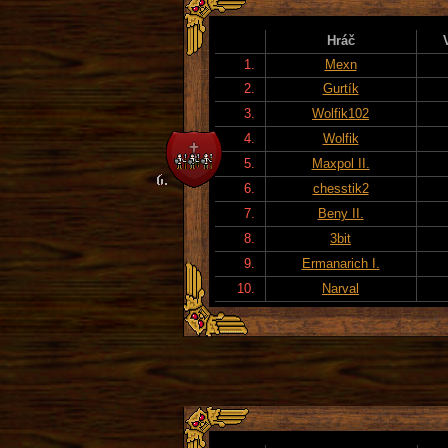
Hráč
1.
Mexn
2.
Gurtík
3.
Wolfik102
4.
Wolfik
5.
Maxpol II.
6.
chesstik2
7.
Beny II.
8.
3bit
9.
Ermanarich I.
10.
Narval