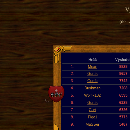
V
(do 1
Hráč
Výslede
1.
Mexn
8828
2.
Gurtík
8657
3.
Gurtík
7742
4.
Bushman
7268
5.
Wolfik102
6595
6.
Gurtík
6328
7.
Gurt
6326
8.
Figo1
5773
9.
MaSSer
5487