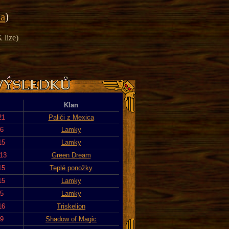
ka
)
 lize)
Klan
21
Paliči z Mexica
16
Lamky
15
Lamky
013
Green Dream
15
Teplé ponožky
15
Lamky
15
Lamky
16
Triskelion
19
Shadow of Magic