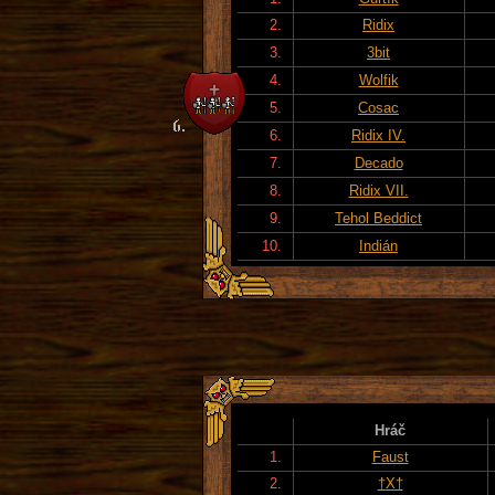
2.
Ridix
3.
3bit
4.
Wolfik
5.
Cosac
6.
Ridix IV.
7.
Decado
8.
Ridix VII.
9.
Tehol Beddict
10.
Indián
Hráč
1.
Faust
2.
†X†