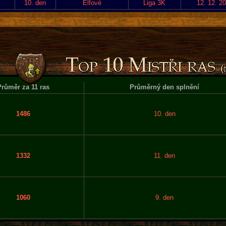
10. den
Elfové
Liga 3K
12. 12. 2
růměr za 11 ras
Průměrný den splnění
1486
10. den
1332
11. den
1060
9. den