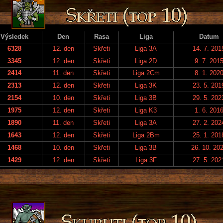
Výsledek
Den
Rasa
Liga
Datum
6328
12. den
Skřeti
Liga 3A
14. 7. 201
3345
12. den
Skřeti
Liga 2D
9. 7. 201
2414
11. den
Skřeti
Liga 2Cm
8. 1. 202
2313
12. den
Skřeti
Liga 3K
23. 5. 201
2154
10. den
Skřeti
Liga 3B
29. 5. 202
1975
12. den
Skřeti
Liga K3
1. 6. 201
1890
11. den
Skřeti
Liga 3A
27. 2. 202
1643
12. den
Skřeti
Liga 2Bm
25. 1. 201
1468
10. den
Skřeti
Liga 3B
26. 10. 20
1429
12. den
Skřeti
Liga 3F
27. 5. 202