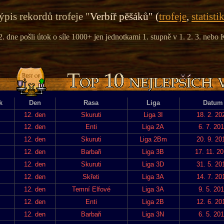
ýpis rekordů trofeje "
Verbíř pěšáků" (
trofeje
,
statisti
2. dne pošli útok o síle 1000+ jen jednotkami 1. stupně v 1. 2. 3. nebo K
k
Den
Rasa
Liga
Datum
12. den
Skuruti
Liga 3I
18. 2. 20
12. den
Enti
Liga 2A
6. 7. 20
12. den
Skuruti
Liga 2Bm
20. 9. 20
12. den
Barbaři
Liga 3B
17. 11. 2
12. den
Skuruti
Liga 3D
31. 5. 20
12. den
Skřeti
Liga 3A
14. 7. 20
12. den
Temní Elfové
Liga 3A
9. 5. 20
12. den
Enti
Liga 2B
12. 6. 20
12. den
Barbaři
Liga 3N
6. 5. 20