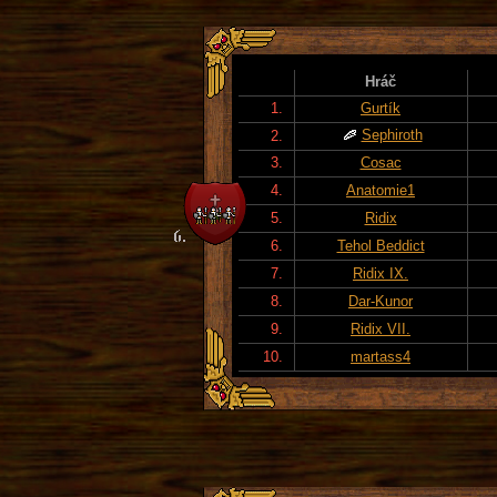
Hráč
1.
Gurtík
Sephiroth
2.
3.
Cosac
4.
Anatomie1
5.
Ridix
6.
Tehol Beddict
7.
Ridix IX.
8.
Dar-Kunor
9.
Ridix VII.
10.
martass4