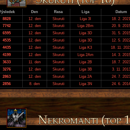
Výsledek
Den
Rasa
Liga
Datum
8828
12. den
Skuruti
Liga 3I
18. 2. 202
7742
12. den
Skuruti
Liga 2Bm
20. 9. 201
6595
12. den
Skuruti
Liga 3D
31. 5. 201
4535
12. den
Skuruti
Liga 3D
12. 5. 202
4435
12. den
Skuruti
Liga K3
18. 11. 202
4199
12. den
Skuruti
Liga 2Am
14. 3. 201
3633
11. den
Skuruti
Liga 2B
18. 7. 202
3276
12. den
Skuruti
Liga 3B
3. 11. 201
2863
12. den
Skuruti
Liga 2A
24. 7. 202
2856
8. den
Skuruti
Liga 3N
24. 6. 201