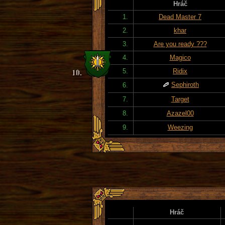
Hráč
1.
Dead Master 7
2.
khar
3.
Are you ready ???
4.
Magico
5.
Ridix
Sephiroth
6.
7.
Target
8.
Azazel00
9.
Weezing
Hráč