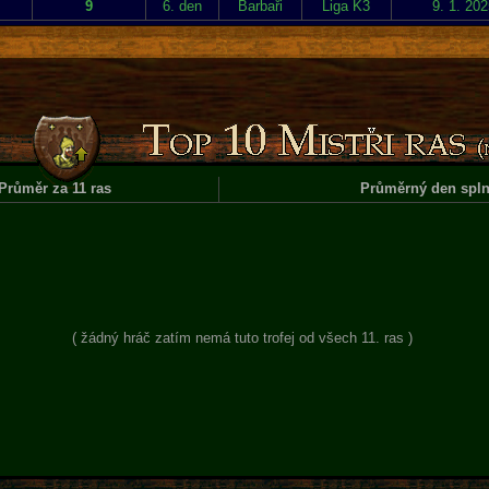
9
6. den
Barbaři
Liga K3
9. 1. 20
Průměr za 11 ras
Průměrný den spln
( žádný hráč zatím nemá tuto trofej od všech 11. ras )