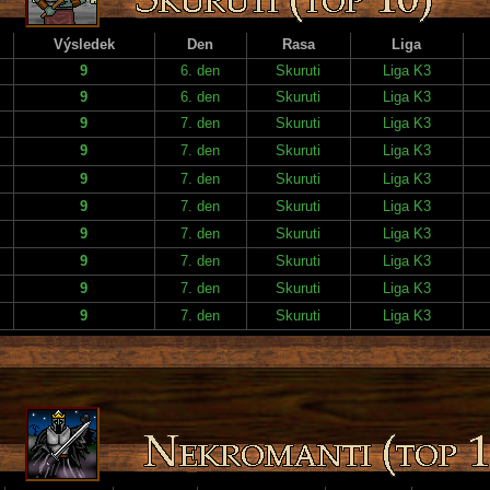
Výsledek
Den
Rasa
Liga
9
6. den
Skuruti
Liga K3
9
6. den
Skuruti
Liga K3
9
7. den
Skuruti
Liga K3
9
7. den
Skuruti
Liga K3
9
7. den
Skuruti
Liga K3
9
7. den
Skuruti
Liga K3
9
7. den
Skuruti
Liga K3
9
7. den
Skuruti
Liga K3
9
7. den
Skuruti
Liga K3
9
7. den
Skuruti
Liga K3