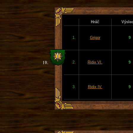
Hráč
Výsle
1.
Grigor
9
2.
Ridix VI.
9
3.
Ridix IV.
9