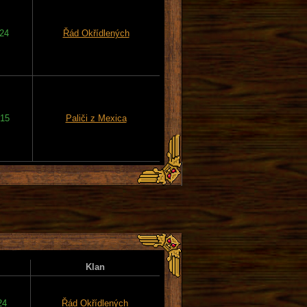
024
Řád Okřídlených
015
Paliči z Mexica
Klan
24
Řád Okřídlených