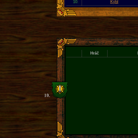
10.
Kýbl
Hráč