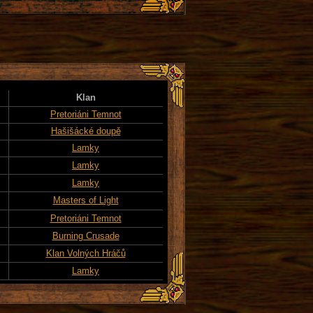
Klan
Pretoriáni Temnot
Hašišácké doupě
Lamky
Lamky
Lamky
Masters of Light
Pretoriáni Temnot
Burning Crusade
Klan Volných Hráčů
Lamky