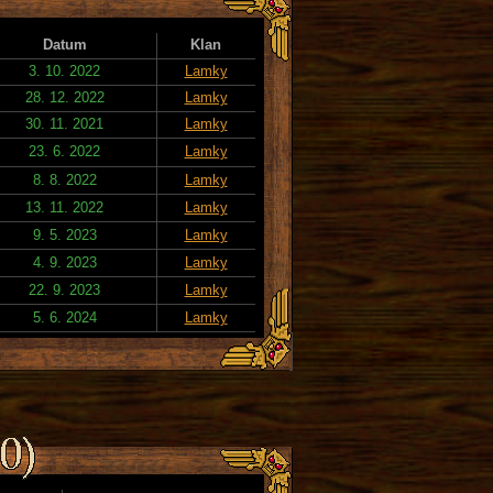
Datum
Klan
3. 10. 2022
Lamky
28. 12. 2022
Lamky
30. 11. 2021
Lamky
23. 6. 2022
Lamky
8. 8. 2022
Lamky
13. 11. 2022
Lamky
9. 5. 2023
Lamky
4. 9. 2023
Lamky
22. 9. 2023
Lamky
5. 6. 2024
Lamky