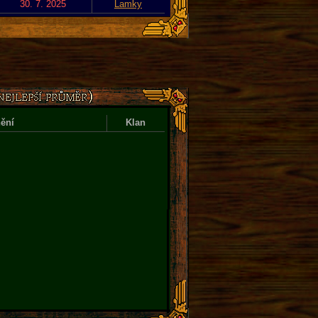
30. 7. 2025
Lamky
ění
Klan