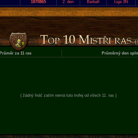
1870865
2. den
Barbaři
Liga 3N
Průměr za 11 ras
Průměrný den spln
( žádný hráč zatím nemá tuto trofej od všech 11. ras )