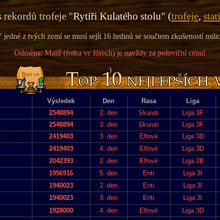
 rekordů trofeje "
Rytíři Kulatého stolu" (
trofeje
,
stat
 jedné z tvých zemí se musí sejít 16 hrdinů se součtem zkušeností mili
Odměna: Malíř (fotka ve fórech) je navždy za poloviční cenu!
)
Výsledek
Den
Rasa
Liga
2548894
2. den
Skuruti
Liga 3F
2548894
3. den
Skuruti
Liga 3F
t
2419403
3. den
Elfové
Liga 3D
2419403
4. den
Elfové
Liga 3D
2042393
2. den
Elfové
Liga 2B
1956916
5. den
Enti
Liga 3I
1940023
2. den
Enti
Liga 3I
1940023
3. den
Enti
Liga 3I
1928000
4. den
Elfové
Liga 3D