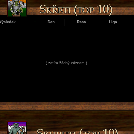
Výsledek
Den
Rasa
Liga
( zatím žádný záznam )