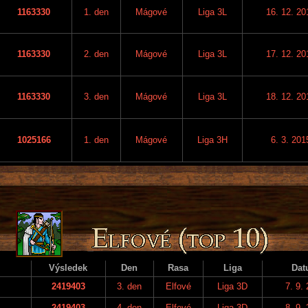
1163330
1. den
Mágové
Liga 3L
16. 12. 20
1163330
2. den
Mágové
Liga 3L
17. 12. 20
1163330
3. den
Mágové
Liga 3L
18. 12. 20
1025166
1. den
Mágové
Liga 3H
6. 3. 201
Výsledek
Den
Rasa
Liga
Dat
2419403
3. den
Elfové
Liga 3D
7. 9.
2419403
4. den
Elfové
Liga 3D
8. 9.