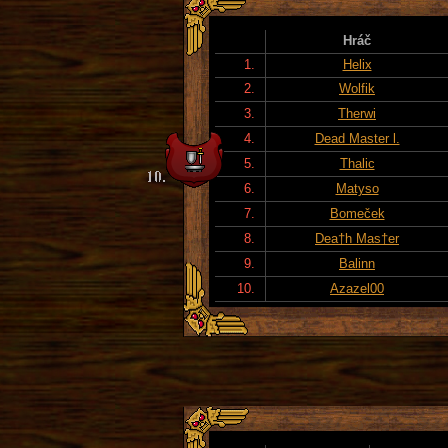
Hráč
1.
Helix
2.
Wolfik
3.
Therwi
4.
Dead Master l.
5.
Thalic
6.
Matyso
7.
Bomeček
8.
Dea†h Mas†er
9.
Balinn
10.
Azazel00