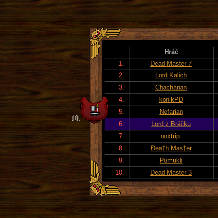
Hráč
1.
Dead Master 7
2.
Lord Kalich
3.
Chacharian
4.
konikPD
5.
Nefarian
6.
Lord z Bráčku
7.
noxtrip.
8.
Đea†h Mas†er
9.
Pumukli
10.
Dead Master 3