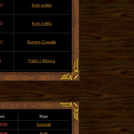
17
Kruh světla
17
Kruh světla
17
Burning Crusade
5
Paliči z Mexica
um
Klan
 2025
Ilumináti
 2025
BoB