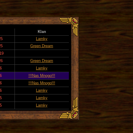
Klan
25
Lamky
25
Green Dream
019
26
Green Dream
6
Lamky
6
!!!Nas Mnogo!!!
6
!!!Nas Mnogo!!!
6
Lamky
5
Lamky
5
Lamky