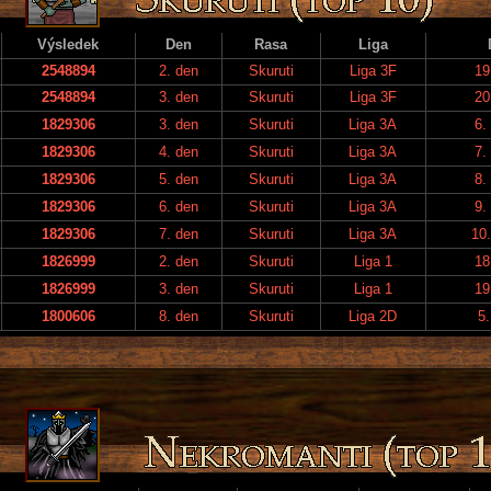
Výsledek
Den
Rasa
Liga
2548894
2. den
Skuruti
Liga 3F
19
2548894
3. den
Skuruti
Liga 3F
20
1829306
3. den
Skuruti
Liga 3A
6.
1829306
4. den
Skuruti
Liga 3A
7.
1829306
5. den
Skuruti
Liga 3A
8.
1829306
6. den
Skuruti
Liga 3A
9.
1829306
7. den
Skuruti
Liga 3A
10.
1826999
2. den
Skuruti
Liga 1
18
1826999
3. den
Skuruti
Liga 1
19
1800606
8. den
Skuruti
Liga 2D
5.