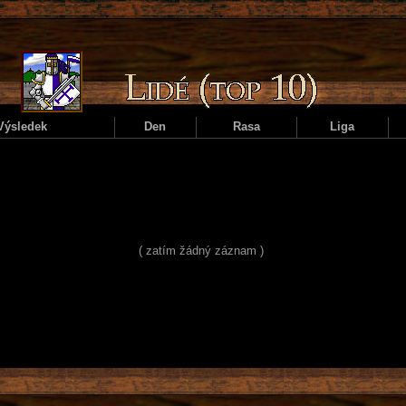
Výsledek
Den
Rasa
Liga
( zatím žádný záznam )