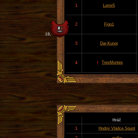
1.
Lomir5
2.
Figo1
3.
Dar-Kunor
TresMontes
4.
Hráč
1.
Hodný Vládce Spunt
2.
eu4ia