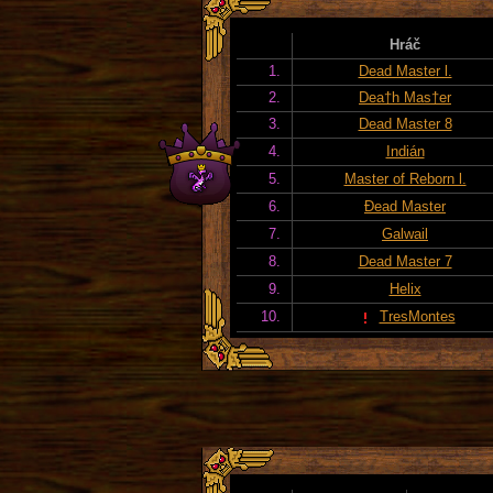
Hráč
1.
Dead Master l.
2.
Dea†h Mas†er
3.
Dead Master 8
4.
Indián
5.
Master of Reborn l.
6.
Đead Master
7.
Galwail
8.
Dead Master 7
9.
Helix
10.
TresMontes