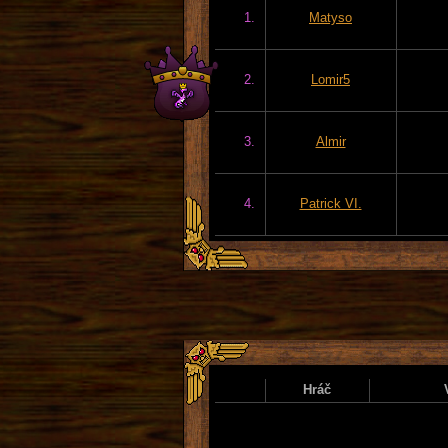
1.
Matyso
2.
Lomir5
3.
Almir
4.
Patrick VI.
Hráč