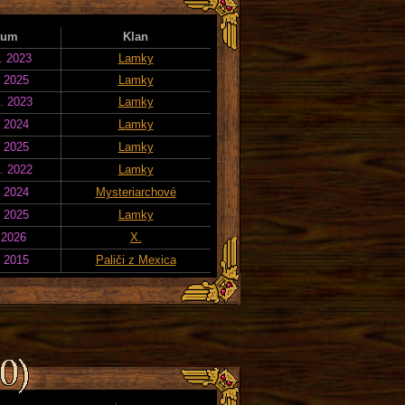
tum
Klan
. 2023
Lamky
. 2025
Lamky
. 2023
Lamky
. 2024
Lamky
. 2025
Lamky
. 2022
Lamky
. 2024
Mysteriarchové
. 2025
Lamky
 2026
X.
. 2015
Paliči z Mexica