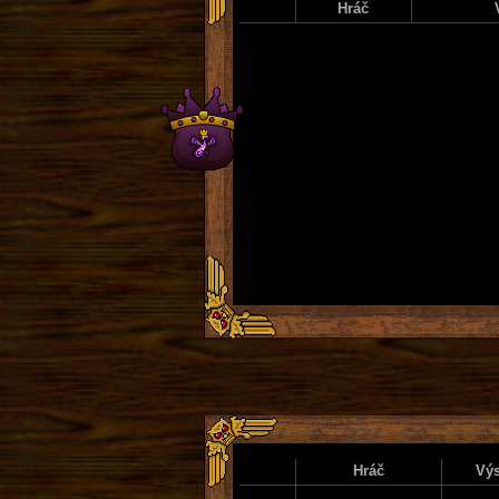
Hráč
Hráč
Výs