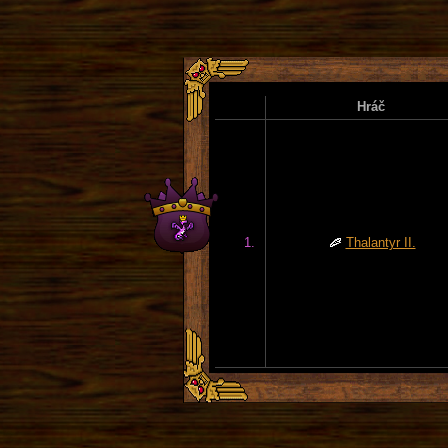
Hráč
1.
Thalantyr II.