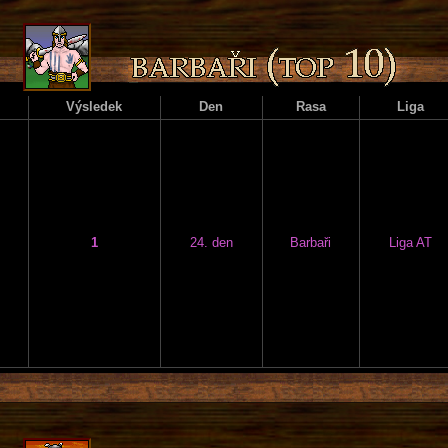
Výsledek
Den
Rasa
Liga
1
24. den
Barbaři
Liga AT