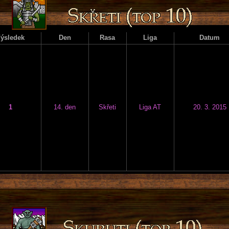
ýsledek
Den
Rasa
Liga
Datum
1
14. den
Skřeti
Liga AT
20. 3. 2015