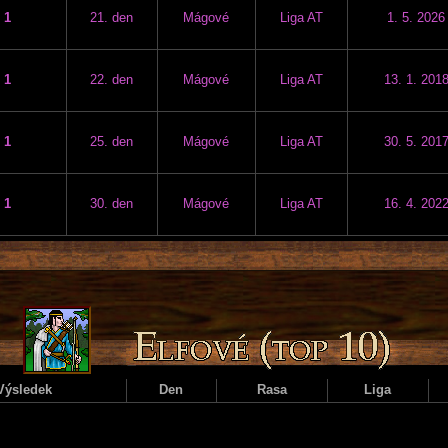
1
21. den
Mágové
Liga AT
1. 5. 2026
1
22. den
Mágové
Liga AT
13. 1. 201
1
25. den
Mágové
Liga AT
30. 5. 201
1
30. den
Mágové
Liga AT
16. 4. 202
Výsledek
Den
Rasa
Liga