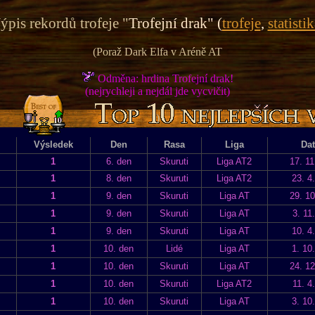
ýpis rekordů trofeje "
Trofejní drak" (
trofeje
,
statistik
(Poraž Dark Elfa v Aréně AT
Odměna: hrdina Trofejní drak!
(nejrychleji a nejdál jde vycvičit)
)
Výsledek
Den
Rasa
Liga
Da
1
6. den
Skuruti
Liga AT2
17. 11
1
8. den
Skuruti
Liga AT2
23. 4
1
9. den
Skuruti
Liga AT
29. 10
1
9. den
Skuruti
Liga AT
3. 11
1
9. den
Skuruti
Liga AT
10. 4
1
10. den
Lidé
Liga AT
1. 10
1
10. den
Skuruti
Liga AT
24. 12
1
10. den
Skuruti
Liga AT2
11. 4
1
10. den
Skuruti
Liga AT
3. 10