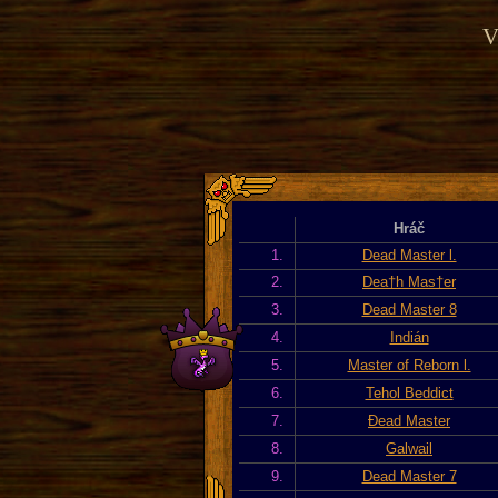
V
Hráč
1.
Dead Master l.
2.
Dea†h Mas†er
3.
Dead Master 8
4.
Indián
5.
Master of Reborn l.
6.
Tehol Beddict
7.
Đead Master
8.
Galwail
9.
Dead Master 7