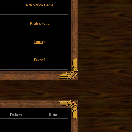
Královská Legie
8
Kruh světla
7
Lamky
2
Divocí
Datum
Klan