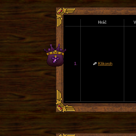
Hráč
V
1.
Klikoroh