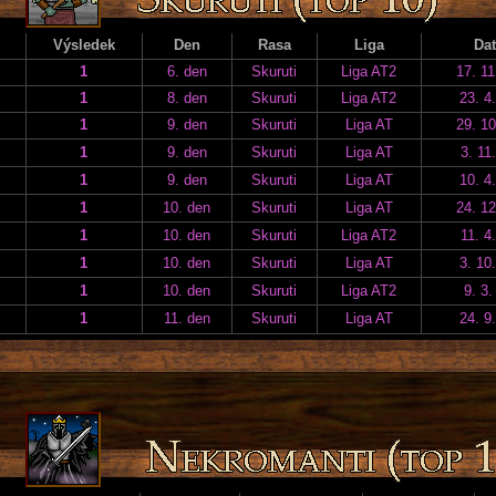
Výsledek
Den
Rasa
Liga
Da
1
6. den
Skuruti
Liga AT2
17. 11
1
8. den
Skuruti
Liga AT2
23. 4
1
9. den
Skuruti
Liga AT
29. 10
1
9. den
Skuruti
Liga AT
3. 11
1
9. den
Skuruti
Liga AT
10. 4
1
10. den
Skuruti
Liga AT
24. 12
1
10. den
Skuruti
Liga AT2
11. 4
1
10. den
Skuruti
Liga AT
3. 10
1
10. den
Skuruti
Liga AT2
9. 3.
1
11. den
Skuruti
Liga AT
24. 9