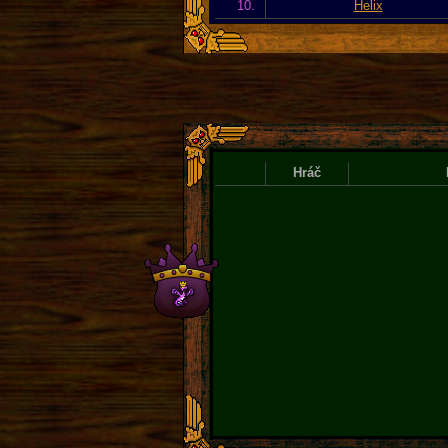
10.
Helix
Hráč