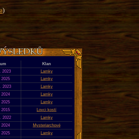
a
)
tum
Klan
. 2023
Lamky
. 2025
Lamky
. 2023
Lamky
. 2024
Lamky
. 2025
Lamky
. 2015
Lovci kostí
. 2022
Lamky
. 2024
Mysteriarchové
. 2025
Lamky