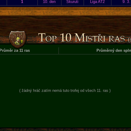
1
10. den
Skuruti
Liga AT2
9. 3.
Průměr za 11 ras
Průměrný den spln
( žádný hráč zatím nemá tuto trofej od všech 11. ras )