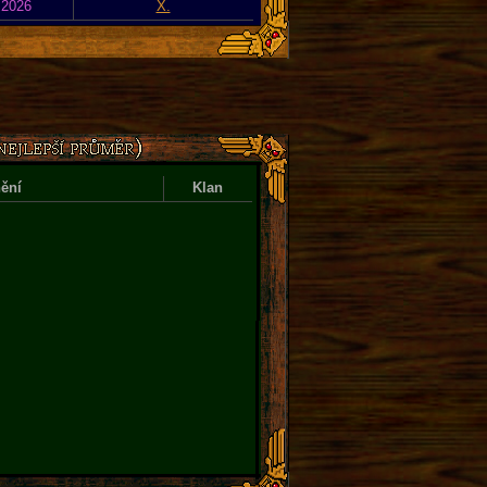
 2026
X.
ění
Klan