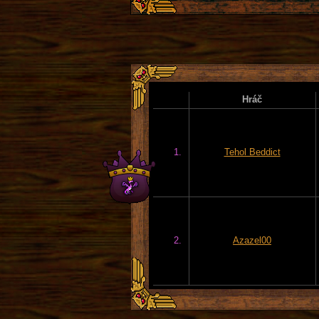
Hráč
1.
Tehol Beddict
2.
Azazel00