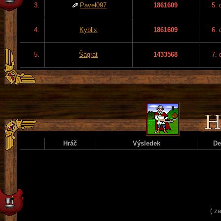
3.
Pavel097
1861609
5. 
4.
Kyblix
1861609
6. 
5.
Šagrat
1433568
7. 
Hráč
Výsledek
D
( z