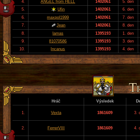
4.
ANGEL from HELL
1402061
5. den
5.
Ufin
1402061
6. den
6.
maxpol1999
1402061
7. den
7.
Jean
1402061
8. den
8.
lamas
1395193
1. den
9.
81070586
1395193
3. den
10.
Incanus
1395193
4. den
Hráč
Výsledek
D
1.
Vexta
1861609
3. 
2.
FerrerVIII
1861609
4. 