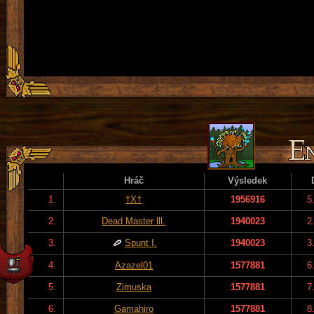
Hráč
Výsledek
1.
†X†
1956916
5
2.
Dead Master lll.
1940023
2
3.
Spunt I.
1940023
3
4.
Azazel01
1577881
6
5.
Zimuska
1577881
7
6.
Gamahiro
1577881
8