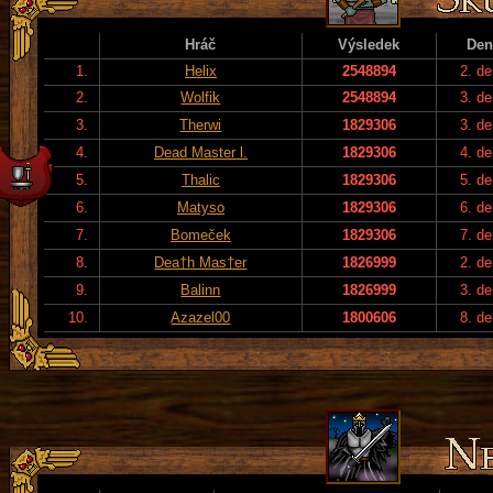
Hráč
Výsledek
Den
1.
Helix
2548894
2. de
2.
Wolfik
2548894
3. de
3.
Therwi
1829306
3. de
4.
Dead Master l.
1829306
4. de
5.
Thalic
1829306
5. de
6.
Matyso
1829306
6. de
7.
Bomeček
1829306
7. de
8.
Dea†h Mas†er
1826999
2. de
9.
Balinn
1826999
3. de
10.
Azazel00
1800606
8. de