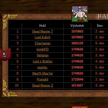
Hráč
Výsledek
Den
1.
Dead Master 7
1870865
2. den
2.
Lord Kalich
1870865
3. den
3.
Chacharian
1865129
6. den
4.
konikPD
1744626
2. den
5.
Nefarian
1744626
3. den
6.
Lord z Bráčku
1744626
4. den
7.
noxtrip.
1744626
5. den
8.
Đea†h Mas†er
1744626
6. den
9.
Pumukli
1732844
2. den
10.
Dead Master 3
1613667
3. den