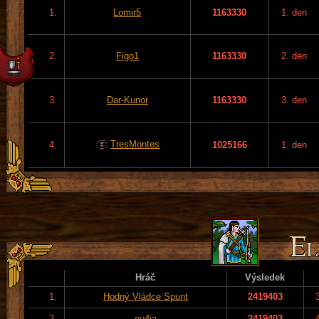
1.
Lomir5
1163330
1. den
2.
Figo1
1163330
2. den
3.
Dar-Kunor
1163330
3. den
TresMontes
4.
1025166
1. den
Hráč
Výsledek
1.
Hodný Vládce Spunt
2419403
2.
eu4ia
2419403