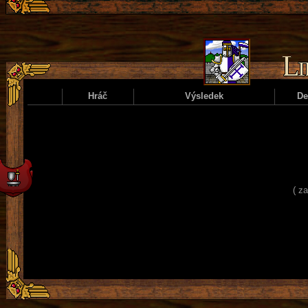
Hráč
Výsledek
D
( z