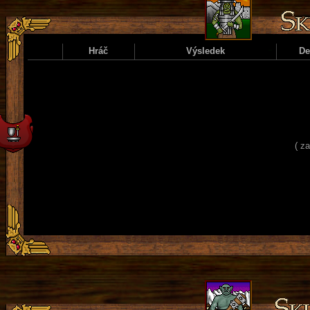
Hráč
Výsledek
D
( z