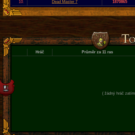
10.
Dead Master 7
1870865
Hráč
Průměr za 11 ras
( žádný hráč zatím