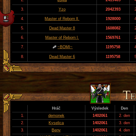
3.
Yzo
2042393
4.
Master of Reborn ll.
1928000
5.
Dead Master 8
1608082
6.
Master of Reborn l.
1569761
7.
~BOMI~
1195758
8.
Dead Master 6
1195758
Hráč
Výsledek
Den
1.
demonek
1402061
2. den
2.
Kyselica
1402061
3. den
3.
Beny
1402061
4. den