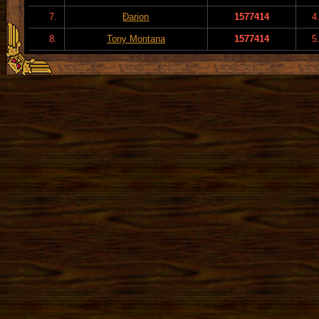
7.
Đarion
1577414
4
8.
Tony Montana
1577414
5