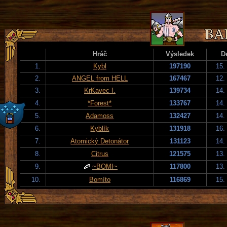
Hráč
Výsledek
D
1.
Kybl
197190
15.
2.
ANGEL from HELL
167467
12.
3.
KrKavec I.
139734
14.
4.
*Forest*
133767
14.
5.
Adamoss
132427
14.
6.
Kyblík
131918
16.
7.
Atomický Detonátor
131123
14.
8.
Citrus
121575
13.
9.
~BOMI~
117800
13.
10.
Bomíto
116869
15.