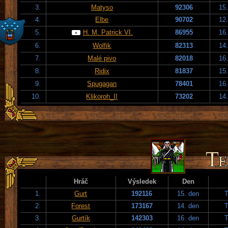
3.
Matyso
92306
15
4.
Elbe
90702
12
5.
H. M. Patrick VI.
86955
16
6.
Wolfik
82313
14
7.
Malé pivo
82018
16
8.
Ridix
81837
15
9.
Spugagan
78401
16
10.
Klikoroh_II
73202
14
Hráč
Výsledek
Den
1.
Gurt
192116
15. den
T
2.
Forest
173167
14. den
T
3.
Gurtík
142303
16. den
T