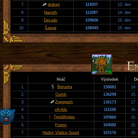
7.
draken
114057
13. den
8.
Narroth
112087
14. den
9.
Decado
109606
15. den
10.
Šagrat
108445
15. den
Hráč
Výsledek
D
Beruska
1.
158081
14.
2.
Gurtík
136299
15.
Zgegnesh
3.
136173
17.
4.
xKyblx
111168
16.
TresMontes
5.
105860
15.
6.
Forest
104082
15.
7.
Hodný Vládce Spunt
103176
15.