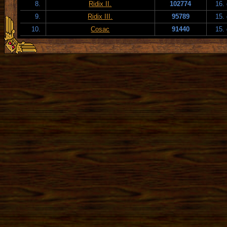
8.
Ridix II.
102774
16.
9.
Ridix III.
95789
15.
10.
Cosac
91440
15.