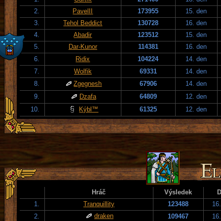
2.
PavelII
173955
15. den
3.
Tehol Beddict
130728
16. den
4.
Abadir
123512
15. den
5.
Dar-Kunor
114381
16. den
6.
Ridix
104224
14. den
7.
Wolfik
69331
14. den
8.
Zgegnesh
67906
14. den
9.
Dzafa
64809
12. den
10.
Kýbl™
61325
12. den
Hráč
Výsledek
D
1.
Tranquillity
123488
16
draken
2.
109467
16