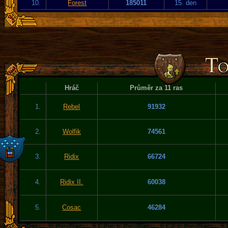
10.
Forest
185011
15. den
Hráč
Průměr za 11 ras
1.
Rebel
91932
2.
Wolfik
74561
3.
Ridix
66724
4.
Ridix II.
60038
5.
Cosac
46284