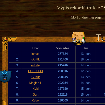
Výpis rekordů trofeje "
(do 18. dne měj příje
Hráč
Výsledek
Den
1.
lamas
277324
13. den
2.
Gurtík
271400
18. den
3.
koloděj
215246
14. den
4.
HUHUHUH
208916
12. den
5.
Gurtík
208645
13. den
6.
Magico I.
202034
14. den
7.
Kybl
197190
15. den
8.
Gurt
192116
15. den
9.
Rebel
190309
14. den