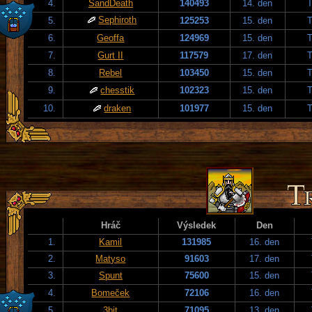
4.
SandDeath
140493
14. den
T
Sephiroth
5.
125253
15. den
T
6.
Geoffa
124969
15. den
T
7.
Gurt II
117579
17. den
T
8.
Rebel
103450
15. den
T
9.
chesstik
102323
15. den
T
10.
draken
101977
15. den
T
Hráč
Výsledek
Den
1.
Kamil
131985
16. den
2.
Matyso
91603
17. den
3.
Spunt
75600
15. den
4.
Bomeček
72106
16. den
5.
3bit
71095
13. den