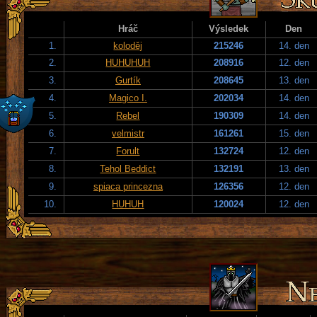
Hráč
Výsledek
Den
1.
koloděj
215246
14. den
2.
HUHUHUH
208916
12. den
3.
Gurtík
208645
13. den
4.
Magico I.
202034
14. den
5.
Rebel
190309
14. den
6.
velmistr
161261
15. den
7.
Forult
132724
12. den
8.
Tehol Beddict
132191
13. den
9.
spiaca princezna
126356
12. den
10.
HUHUH
120024
12. den