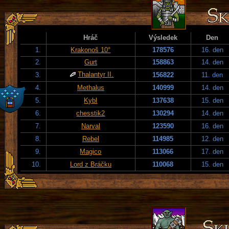
Hráč
Výsledek
Den
1.
Krakonoš 10°
178576
16. den
2.
Gurt
158863
14. den
Thalantyr II.
3.
156822
11. den
4.
Methalus
140999
14. den
5.
Kybl
137638
15. den
6.
chesstik2
130294
14. den
7.
Narval
123590
16. den
8.
Rebel
114985
12. den
9.
Magico
113066
17. den
10.
Lord z Bráčku
110068
15. den