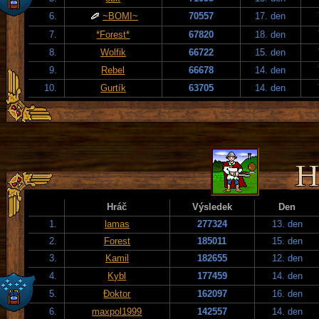
6.
~BOMI~
70557
17. den
7.
*Forest*
67820
18. den
8.
Wolfik
66722
15. den
9.
Rebel
66678
14. den
10.
Gurtík
63705
14. den
Hráč
Výsledek
Den
1.
lamas
277324
13. den
2.
Forest
185011
15. den
3.
Kamil
182655
12. den
4.
Kybl
177459
14. den
5.
Đoktor
162097
16. den
6.
maxpol1999
142557
14. den