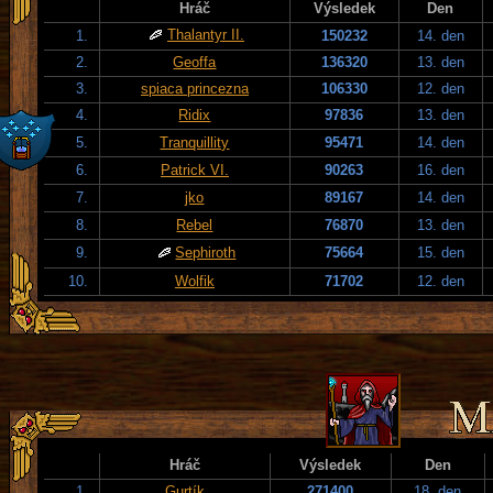
Hráč
Výsledek
Den
Thalantyr II.
1.
150232
14. den
2.
Geoffa
136320
13. den
3.
spiaca princezna
106330
12. den
4.
Ridix
97836
13. den
5.
Tranquillity
95471
14. den
6.
Patrick VI.
90263
16. den
7.
jko
89167
14. den
8.
Rebel
76870
13. den
9.
Sephiroth
75664
15. den
10.
Wolfik
71702
12. den
Hráč
Výsledek
Den
1.
Gurtík
271400
18. den