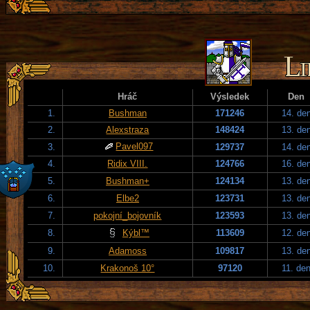
Hráč
Výsledek
Den
1.
Bushman
171246
14. de
2.
Alexstraza
148424
13. de
Pavel097
3.
129737
14. de
4.
Ridix VIII.
124766
16. de
5.
Bushman+
124134
13. de
6.
Elbe2
123731
13. de
7.
pokojní_bojovník
123593
13. de
8.
Kýbl™
113609
12. de
9.
Adamoss
109817
13. de
10.
Krakonoš 10°
97120
11. de