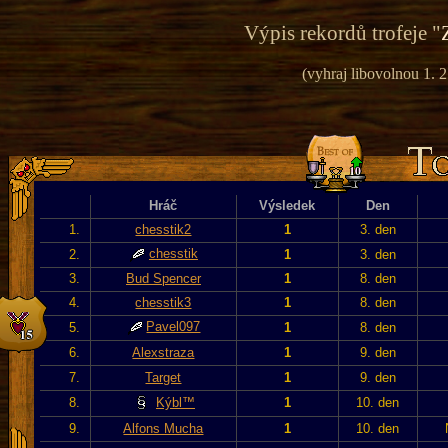
Výpis rekordů trofeje "
(vyhraj libovolnou 1. 
Hráč
Výsledek
Den
1.
chesstik2
1
3. den
chesstik
2.
1
3. den
3.
Bud Spencer
1
8. den
4.
chesstik3
1
8. den
Pavel097
5.
1
8. den
6.
Alexstraza
1
9. den
7.
Target
1
9. den
8.
Kýbl™
1
10. den
9.
Alfons Mucha
1
10. den