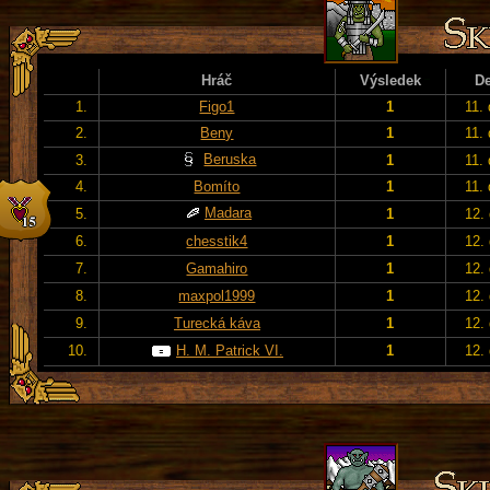
Hráč
Výsledek
D
1.
Figo1
1
11.
2.
Beny
1
11.
Beruska
3.
1
11.
4.
Bomíto
1
11.
Madara
5.
1
12.
6.
chesstik4
1
12.
7.
Gamahiro
1
12.
8.
maxpol1999
1
12.
9.
Turecká káva
1
12.
10.
H. M. Patrick VI.
1
12.