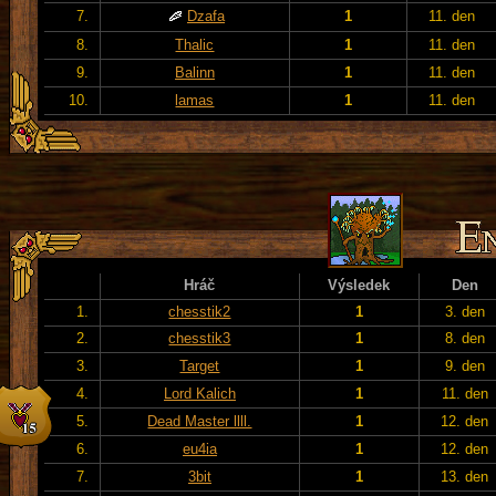
7.
Dzafa
1
11. den
8.
Thalic
1
11. den
9.
Balinn
1
11. den
10.
lamas
1
11. den
Hráč
Výsledek
Den
1.
chesstik2
1
3. den
2.
chesstik3
1
8. den
3.
Target
1
9. den
4.
Lord Kalich
1
11. den
5.
Dead Master llll.
1
12. den
6.
eu4ia
1
12. den
7.
3bit
1
13. den