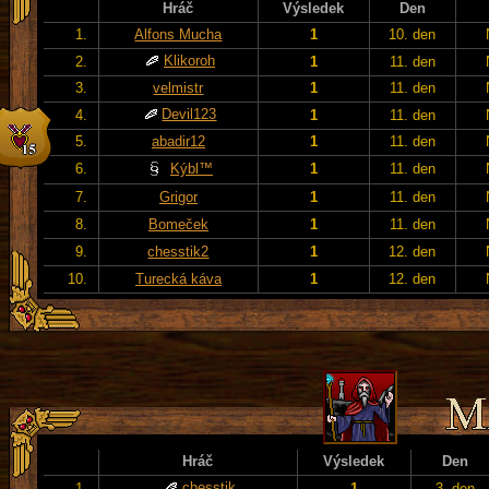
Hráč
Výsledek
Den
1.
Alfons Mucha
1
10. den
Klikoroh
2.
1
11. den
3.
velmistr
1
11. den
Devil123
4.
1
11. den
5.
abadir12
1
11. den
6.
Kýbl™
1
11. den
7.
Grigor
1
11. den
8.
Bomeček
1
11. den
9.
chesstik2
1
12. den
10.
Turecká káva
1
12. den
Hráč
Výsledek
Den
chesstik
1.
1
3. den