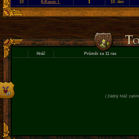
10.
KrKavec I.
1
10. den
Hráč
Průměr za 11 ras
( žádný hráč zatím