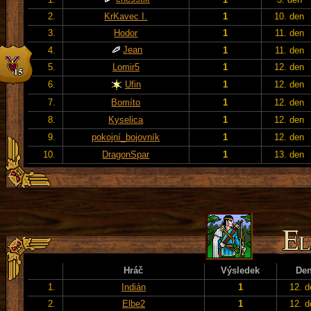
2.
KrKavec I.
1
10. den
3.
Hodor
1
11. den
Jean
4.
1
11. den
5.
Lomir5
1
12. den
6.
Ufin
1
12. den
7.
Bomíto
1
12. den
8.
Kyselica
1
12. den
9.
pokojní_bojovník
1
12. den
10.
DragonSpar
1
13. den
Hráč
Výsledek
De
1.
Indián
1
12. d
2.
Elbe2
1
12. d