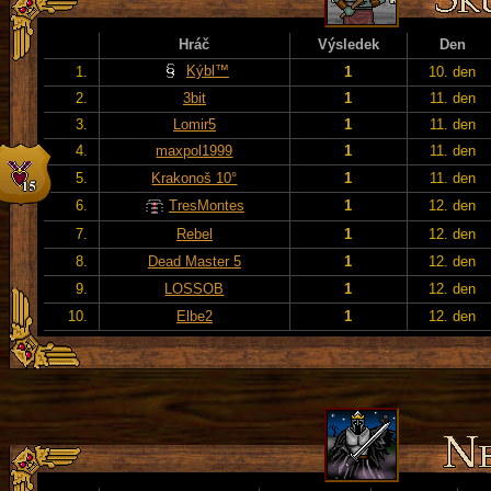
Hráč
Výsledek
Den
Kýbl™
1.
1
10. den
2.
3bit
1
11. den
3.
Lomir5
1
11. den
4.
maxpol1999
1
11. den
5.
Krakonoš 10°
1
11. den
6.
TresMontes
1
12. den
7.
Rebel
1
12. den
8.
Dead Master 5
1
12. den
9.
LOSSOB
1
12. den
10.
Elbe2
1
12. den