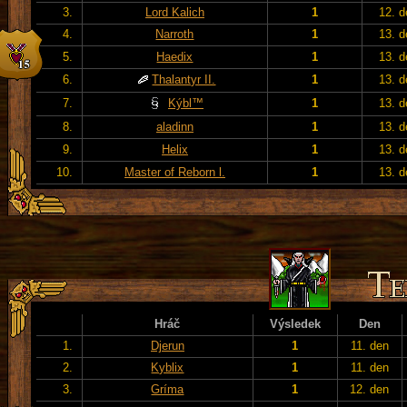
3.
Lord Kalich
1
12. d
4.
Narroth
1
13. d
5.
Haedix
1
13. d
6.
Thalantyr II.
1
13. d
7.
Kýbl™
1
13. d
8.
aladinn
1
13. d
9.
Helix
1
13. d
10.
Master of Reborn l.
1
13. d
Hráč
Výsledek
Den
1.
Djerun
1
11. den
2.
Kyblix
1
11. den
3.
Gríma
1
12. den