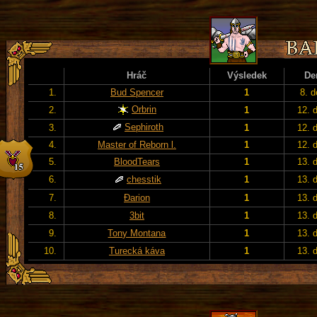
Hráč
Výsledek
De
1.
Bud Spencer
1
8. d
Orbrin
2.
1
12. 
Sephiroth
3.
1
12. 
4.
Master of Reborn l.
1
12. 
5.
BloodTears
1
13. 
6.
chesstik
1
13. 
7.
Đarion
1
13. 
8.
3bit
1
13. 
9.
Tony Montana
1
13. 
10.
Turecká káva
1
13. 