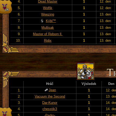
4.
Dead Master
1
12. den
5.
Wolfik
1
12. den
6.
Weezing
1
13. den
7.
Kýbl™
1
13. den
8.
Mullisak
1
13. den
9.
Master of Reborn ll.
1
13. den
10.
Ridix
1
13. den
Hráč
Výsledek
Den
Jean
1.
1
12. de
2.
Vacuum the Second
1
13. de
3.
Dar-Kunor
1
14. de
4.
chesstik3
1
14. de
5.
-Pedro-
1
14. de