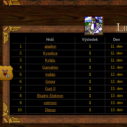
Hráč
Výsledek
Den
1.
aladinn
1
11. den
2.
Kyselica
1
11. den
3.
Kyblix
1
11. den
4.
Gamahiro
1
12. den
5.
Indián
1
12. den
6.
Grigor
1
12. den
7.
Gurt II
1
13. den
8.
Bludný Elektron
1
13. den
9.
velmistr
1
13. den
10.
Djerun
1
13. den