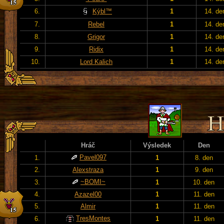
6.
Kýbl™
1
14. de
7.
Rebel
1
14. de
8.
Grigor
1
14. de
9.
Ridix
1
14. de
10.
Lord Kalich
1
14. de
Hráč
Výsledek
Den
Pavel097
1.
1
8. den
2.
Alexstraza
1
9. den
~BOMI~
3.
1
10. den
4.
Azazel00
1
11. den
5.
Almir
1
11. den
TresMontes
6.
1
11. den