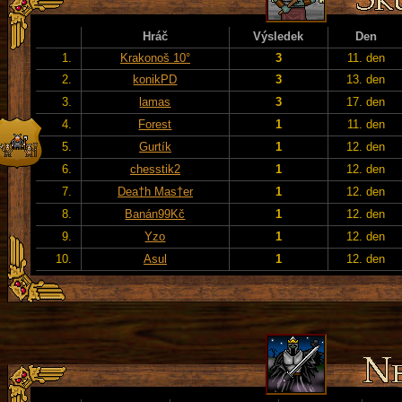
Hráč
Výsledek
Den
1.
Krakonoš 10°
3
11. den
2.
konikPD
3
13. den
3.
lamas
3
17. den
4.
Forest
1
11. den
5.
Gurtík
1
12. den
6.
chesstik2
1
12. den
7.
Dea†h Mas†er
1
12. den
8.
Banán99Kč
1
12. den
9.
Yzo
1
12. den
10.
Asul
1
12. den