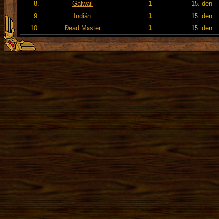
8.
Galwail
1
15. den
9.
Indián
1
15. den
10.
Đead Master
1
15. den