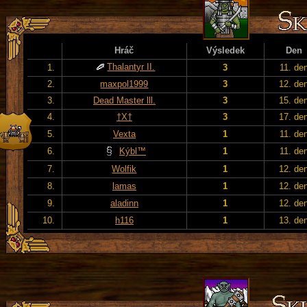
Hráč
Výsledek
Den
Thalantyr II.
1.
3
11. de
2.
maxpol1999
3
12. de
3.
Dead Master lll.
3
15. de
4.
†X†
3
17. de
5.
Vexta
1
11. de
6.
Kýbl™
1
11. de
7.
Wolfik
1
12. de
8.
lamas
1
12. de
9.
aladinn
1
12. de
10.
h116
1
13. de