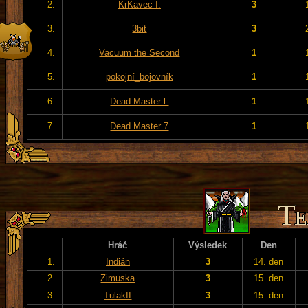
2.
KrKavec I.
3
3.
3bit
3
4.
Vacuum the Second
1
5.
pokojní_bojovník
1
6.
Dead Master l.
1
7.
Dead Master 7
1
Hráč
Výsledek
Den
1.
Indián
3
14. den
2.
Zimuska
3
15. den
3.
TulakII
3
15. den