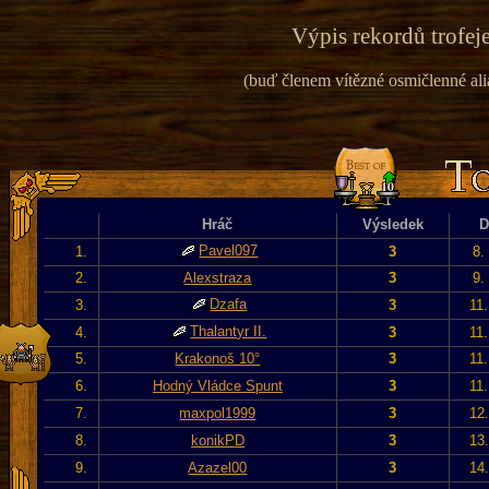
Výpis rekordů trofeje
(buď členem vítězné osmičlenné alian
Hráč
Výsledek
D
Pavel097
1.
3
8.
2.
Alexstraza
3
9.
Dzafa
3.
3
11
Thalantyr II.
4.
3
11
5.
Krakonoš 10°
3
11
6.
Hodný Vládce Spunt
3
11
7.
maxpol1999
3
12
8.
konikPD
3
13
9.
Azazel00
3
14