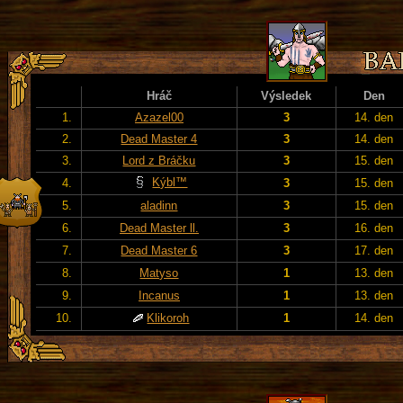
Hráč
Výsledek
Den
1.
Azazel00
3
14. den
2.
Dead Master 4
3
14. den
3.
Lord z Bráčku
3
15. den
Kýbl™
4.
3
15. den
5.
aladinn
3
15. den
6.
Dead Master ll.
3
16. den
7.
Dead Master 6
3
17. den
8.
Matyso
1
13. den
9.
Incanus
1
13. den
10.
Klikoroh
1
14. den