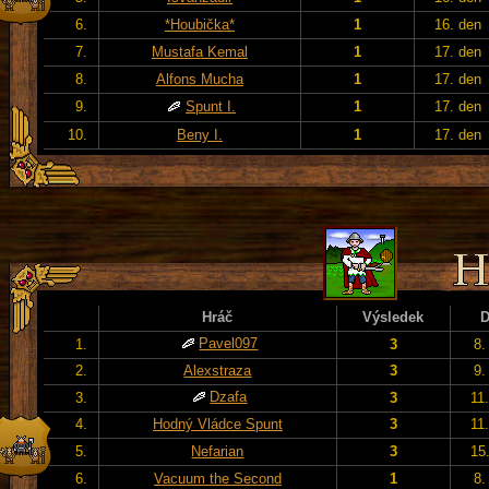
6.
*Houbička*
1
16. den
7.
Mustafa Kemal
1
17. den
8.
Alfons Mucha
1
17. den
9.
Spunt I.
1
17. den
10.
Beny I.
1
17. den
Hráč
Výsledek
Pavel097
1.
3
8.
2.
Alexstraza
3
9.
Dzafa
3.
3
11
4.
Hodný Vládce Spunt
3
11
5.
Nefarian
3
15
6.
Vacuum the Second
1
8.