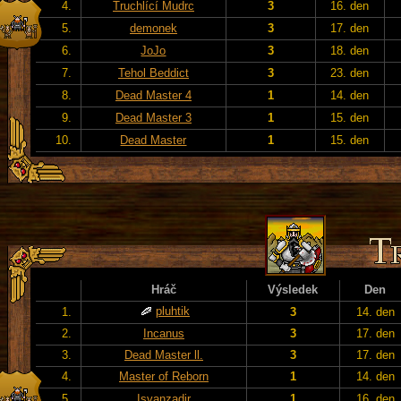
4.
Truchlící Mudrc
3
16. den
5.
demonek
3
17. den
6.
JoJo
3
18. den
7.
Tehol Beddict
3
23. den
8.
Dead Master 4
1
14. den
9.
Dead Master 3
1
15. den
10.
Dead Master
1
15. den
Hráč
Výsledek
Den
pluhtik
1.
3
14. den
2.
Incanus
3
17. den
3.
Dead Master ll.
3
17. den
4.
Master of Reborn
1
14. den
5.
Isvanzadir
1
16. den