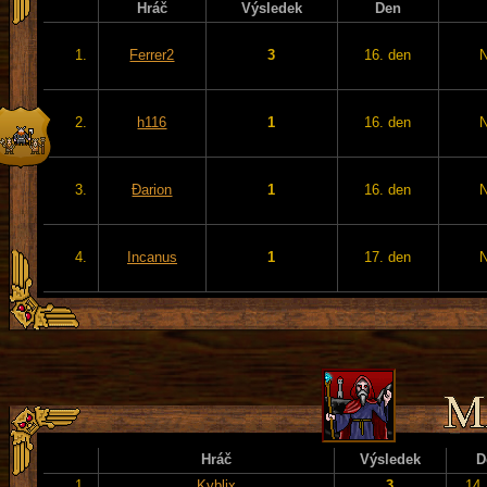
Hráč
Výsledek
Den
1.
Ferrer2
3
16. den
2.
h116
1
16. den
3.
Đarion
1
16. den
4.
Incanus
1
17. den
Hráč
Výsledek
D
1.
Kyblix
3
14.