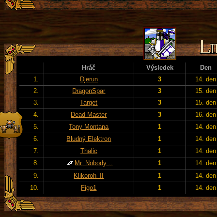
Hráč
Výsledek
Den
1.
Djerun
3
14. den
2.
DragonSpar
3
15. den
3.
Target
3
15. den
4.
Đead Master
3
16. den
5.
Tony Montana
1
14. den
6.
Bludný Elektron
1
14. den
7.
Thalic
1
14. den
8.
Mr. Nobody ..
1
14. den
9.
Klikoroh_II
1
14. den
10.
Figo1
1
14. den