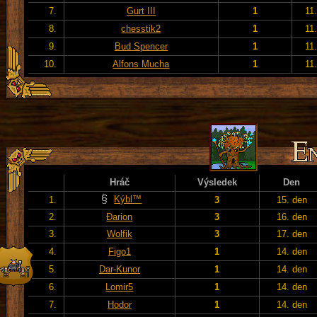
7.
Gurt III
1
11
8.
chesstik2
1
11
9.
Bud Spencer
1
11
10.
Alfons Mucha
1
11
Hráč
Výsledek
Den
Kýbl™
1.
3
15. den
2.
Đarion
3
16. den
3.
Wolfik
3
17. den
4.
Figo1
1
14. den
5.
Dar-Kunor
1
14. den
6.
Lomir5
1
14. den
7.
Hodor
1
14. den