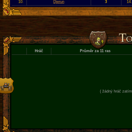
10.
Djerun
3
14
Hráč
Průměr za 11 ras
( žádný hráč zatím