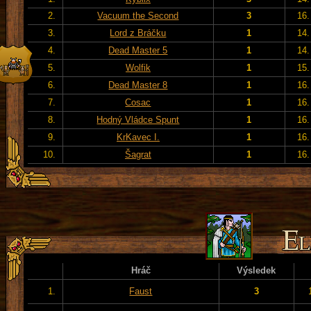
2.
Vacuum the Second
3
16.
3.
Lord z Bráčku
1
14.
4.
Dead Master 5
1
14.
5.
Wolfik
1
15.
6.
Dead Master 8
1
16.
7.
Cosac
1
16.
8.
Hodný Vládce Spunt
1
16.
9.
KrKavec I.
1
16.
10.
Šagrat
1
16.
Hráč
Výsledek
1.
Faust
3