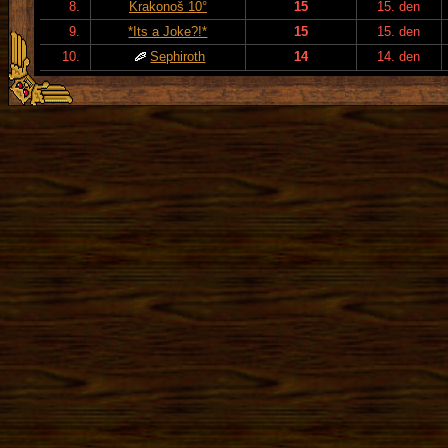
8.
Krakonoš 10°
15
15. den
9.
*Its a Joke?!*
15
15. den
10.
Sephiroth
14
14. den