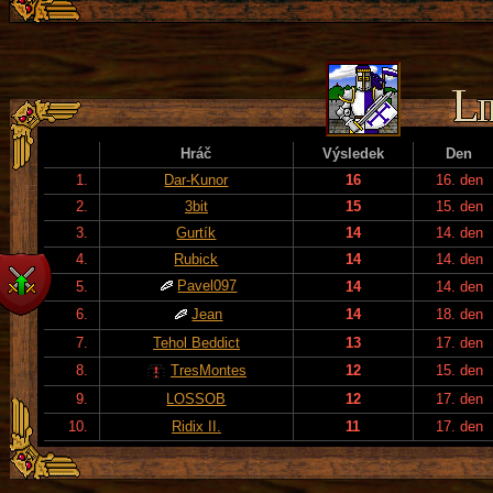
Hráč
Výsledek
Den
1.
Dar-Kunor
16
16. den
2.
3bit
15
15. den
3.
Gurtík
14
14. den
4.
Rubick
14
14. den
Pavel097
5.
14
14. den
6.
Jean
14
18. den
7.
Tehol Beddict
13
17. den
8.
TresMontes
12
15. den
9.
LOSSOB
12
17. den
10.
Ridix II.
11
17. den