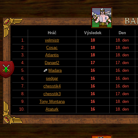
Hráč
Výsledek
Den
1.
velmistr
18
18. den
2.
Cosac
18
18. den
3.
Atlantis
18
18. den
4.
Danael2
17
17. den
5.
Madara
16
16. den
6.
sedgar
16
16. den
7.
chesstik4
16
16. den
8.
chesstik3
16
17. den
9.
Tony Montana
16
18. den
10.
Ataturk
16
18. den