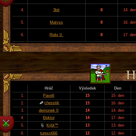
4.
3bit
8
14. de
5.
Matyso
8
16. de
6.
Ridix II.
8
17. de
Hráč
Výsledek
Den
1.
PavelI
15
15. den
chesstik
2.
15
16. den
3.
demonek II
14
14. den
4.
Đoktor
14
17. den
5.
Kýbl™
13
13. den
6.
turexx666
12
12. den