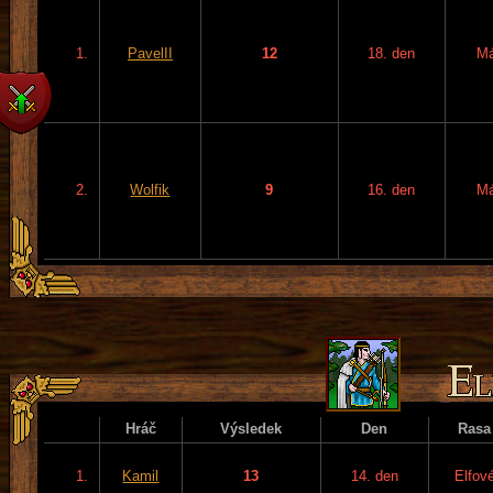
1.
PavelII
12
18. den
M
2.
Wolfik
9
16. den
M
Hráč
Výsledek
Den
Rasa
1.
Kamil
13
14. den
Elfov