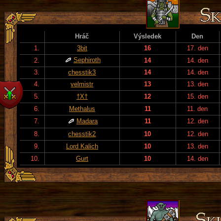
Hráč
Výsledek
Den
1.
3bit
16
17. den
Sephiroth
2.
14
14. den
3.
chesstik3
14
14. den
4.
velmistr
13
13. den
5.
†X†
12
15. den
6.
Methalus
11
11. den
7.
Madara
11
12. den
8.
chesstik2
10
12. den
9.
Lord Kalich
10
13. den
10.
Gurt
10
14. den