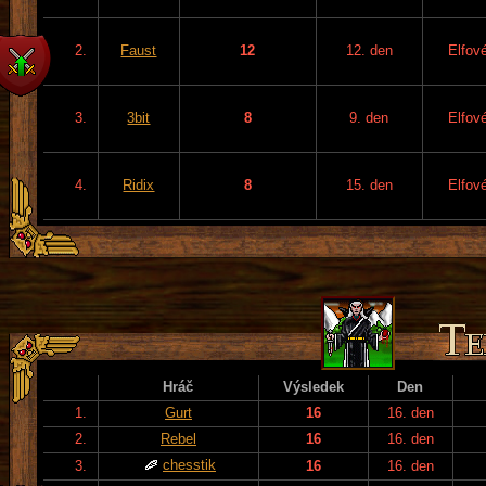
2.
Faust
12
12. den
Elfov
3.
3bit
8
9. den
Elfov
4.
Ridix
8
15. den
Elfov
Hráč
Výsledek
Den
1.
Gurt
16
16. den
2.
Rebel
16
16. den
chesstik
3.
16
16. den