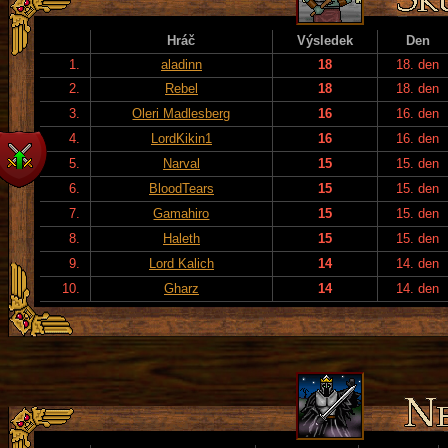
Hráč
Výsledek
Den
1.
aladinn
18
18. den
2.
Rebel
18
18. den
3.
Oleri Madlesberg
16
16. den
4.
LordKikin1
16
16. den
5.
Narval
15
15. den
6.
BloodTears
15
15. den
7.
Gamahiro
15
15. den
8.
Haleth
15
15. den
9.
Lord Kalich
14
14. den
10.
Gharz
14
14. den