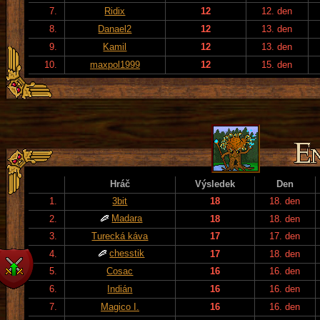
7.
Ridix
12
12. den
8.
Danael2
12
13. den
9.
Kamil
12
13. den
10.
maxpol1999
12
15. den
Hráč
Výsledek
Den
1.
3bit
18
18. den
Madara
2.
18
18. den
3.
Turecká káva
17
17. den
chesstik
4.
17
18. den
5.
Cosac
16
16. den
6.
Indián
16
16. den
7.
Magico I.
16
16. den