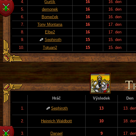
4.
Gurtík
16
16. den
5.
demonek
16
16. den
6.
Bomeček
16
16. den
7.
Tony Montana
16
17. den
8.
Elbe2
16
17. den
9.
Sephiroth
15
15. den
10.
Tqtuan2
15
15. den
Hráč
Výsledek
Den
1.
Sephiroth
13
13. de
2.
Heinrich Waldbott
10
18. de
3.
Danael
9
17. de