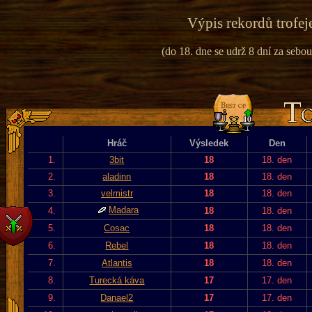
Výpis rekordů trofej
(do 18. dne se udrž 8 dní za sebou
Hráč
Výsledek
Den
1.
3bit
18
18. den
2.
aladinn
18
18. den
3.
velmistr
18
18. den
Madara
4.
18
18. den
5.
Cosac
18
18. den
6.
Rebel
18
18. den
7.
Atlantis
18
18. den
8.
Turecká káva
17
17. den
9.
Danael2
17
17. den