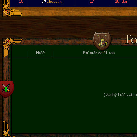
10.
chesstik
17
18. den
Hráč
Průměr za 11 ras
( žádný hráč zatím