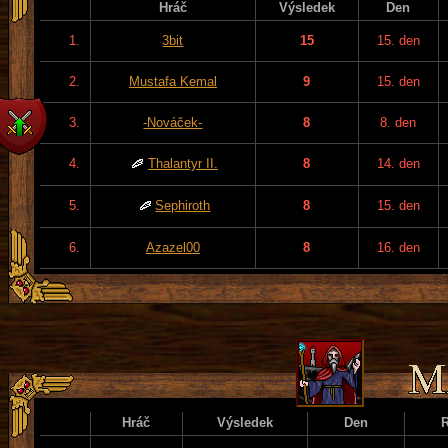
Hráč
Výsledek
Den
1.
3bit
15
15. den
2.
Mustafa Kemal
9
15. den
3.
-Nováček-
8
8. den
4.
Thalantyr II.
8
14. den
5.
Sephiroth
8
15. den
6.
Azazel00
8
16. den
Hráč
Výsledek
Den