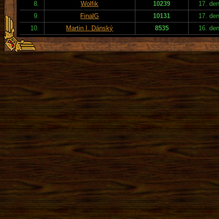
8.
Wolfik
10239
17. de
9.
FinalG
10131
17. de
10.
Martin I. Dánský
8535
16. de