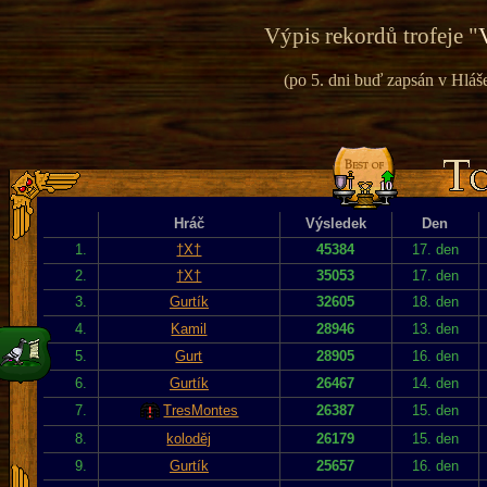
Výpis rekordů trofeje "
(po 5. dni buď zapsán v Hláš
Hráč
Výsledek
Den
1.
†X†
45384
17. den
2.
†X†
35053
17. den
3.
Gurtík
32605
18. den
4.
Kamil
28946
13. den
5.
Gurt
28905
16. den
6.
Gurtík
26467
14. den
7.
TresMontes
26387
15. den
8.
koloděj
26179
15. den
9.
Gurtík
25657
16. den