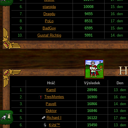
6.
starojda
10008
15. den
7.
Dragdu
9455
16. den
8.
PoLo
8531
17. den
9.
BadGuy
6595
15. den
10.
Gustaf Richtig
5991
14. den
Hráč
Výsledek
Den
1.
Kamil
28946
13. den
TresMontes
2.
16900
16. den
3.
PavelI
16866
14. den
4.
Doktor
16846
13. den
Richard I
5.
16122
17. den
6.
Kýbl™
15450
13. den