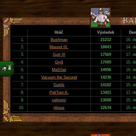
Hráč
Výsledek
De
1.
Bushman
21212
16. d
2.
Maxpol III.
18843
14. d
3.
Gurt III
17569
17. d
4.
Gryll
17005
15. d
5.
MaSSer
14956
15. d
6.
Vacuum the Second
14236
14. d
7.
Gurtík
14102
15. d
8.
PeliTom A.
13421
17. d
9.
velmistr
13008
15. d
10.
r4mus
12634
15. d