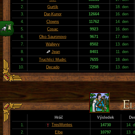
2.
Gurtík
32605
18. den
3.
Dar-Kunor
12664
16. den
4.
Clowns
11762
14. den
5.
Cosac
9923
16. den
6.
Oko Sauronovo
9671
17. den
7.
Walleyy
8502
13. den
8.
Jean
8401
11. den
9.
Truchlící Mudrc
7655
18. den
10.
Decado
7258
13. den
Hráč
Výsledek
De
TresMontes
1.
14730
14. 
2.
Elbe
10797
13. 