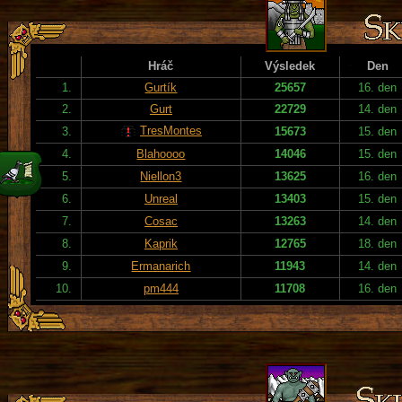
Hráč
Výsledek
Den
1.
Gurtík
25657
16. den
2.
Gurt
22729
14. den
TresMontes
3.
15673
15. den
4.
Blahoooo
14046
15. den
5.
Niellon3
13625
16. den
6.
Unreal
13403
15. den
7.
Cosac
13263
14. den
8.
Kaprik
12765
18. den
9.
Ermanarich
11943
14. den
10.
pm444
11708
16. den