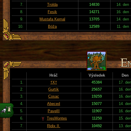
7.
Trolda
14830
14. den
8.
Fesik
14271
16. den
9.
Mustafa Kemal
13705
14. den
10.
Bóža
12589
11. den
Hráč
Výsledek
Den
1.
†X†
45384
17. de
2.
Gurtík
25657
16. de
3.
Cosac
19259
16. de
4.
Abeced
15077
14. de
5.
PavelII
11907
16. de
6.
TresMontes
11250
15. de
7.
Ridix II.
10492
13. de