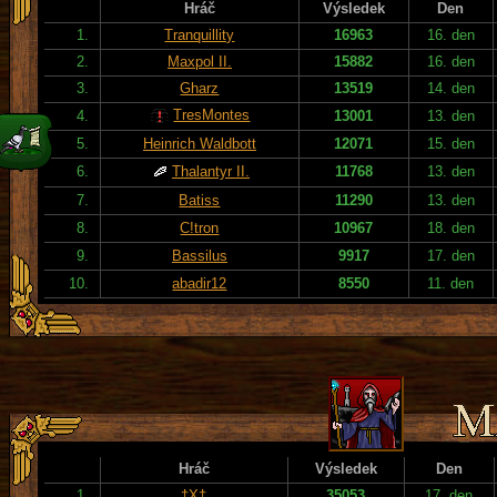
Hráč
Výsledek
Den
1.
Tranquillity
16963
16. den
2.
Maxpol II.
15882
16. den
3.
Gharz
13519
14. den
TresMontes
4.
13001
13. den
5.
Heinrich Waldbott
12071
15. den
6.
Thalantyr II.
11768
13. den
7.
Batiss
11290
13. den
8.
C!tron
10967
18. den
9.
Bassilus
9917
17. den
10.
abadir12
8550
11. den
Hráč
Výsledek
Den
1.
†X†
35053
17. den