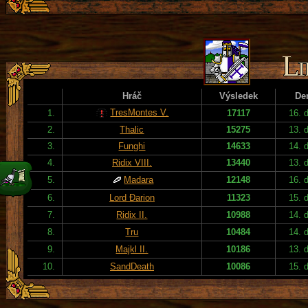
Hráč
Výsledek
De
TresMontes V.
1.
17117
16. 
2.
Thalic
15275
13. 
3.
Funghi
14633
14. 
4.
Ridix VIII.
13440
13. 
5.
Madara
12148
16. 
6.
Lord Đarion
11323
15. 
7.
Ridix II.
10988
14. 
8.
Tru
10484
14. 
9.
Majkl II.
10186
13. 
10.
SandDeath
10086
15. 