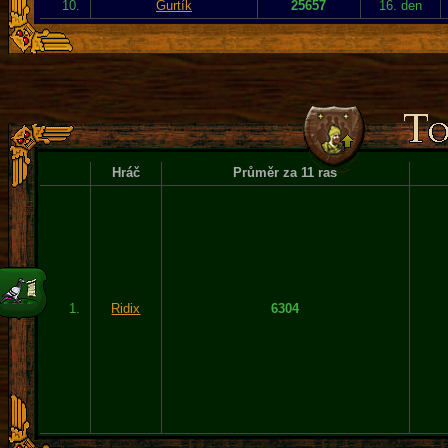
10.
Gurtík
25657
16. den
Hráč
Průměr za 11 ras
1.
Ridix
6304