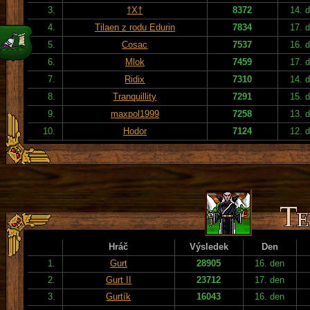
3.
†X†
8372
14. 
4.
Tilaen z rodu Edurin
7834
17. 
5.
Cosac
7537
16. 
6.
Mlok
7459
17. 
7.
Ridix
7310
14. 
8.
Tranquillity
7291
15. 
9.
maxpol1999
7258
13. 
10.
Hodor
7124
12. 
Hráč
Výsledek
Den
1.
Gurt
28905
16. den
2.
Gurt II
23712
17. den
3.
Gurtík
16043
16. den