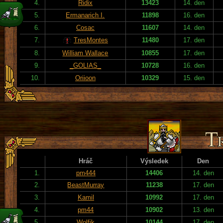
4.
Ridix
13423
14. den
5.
Ermanarich I.
11898
16. den
6.
Cosac
11607
14. den
7.
TresMontes
11480
17. den
8.
William Wallace
10855
17. den
9.
_GOLIAS_
10728
16. den
10.
Oriioon
10329
15. den
Hráč
Výsledek
Den
1.
pm444
14406
14. den
2.
BeastMurray
11238
17. den
3.
Kamil
10992
17. den
4.
pm44
10902
13. den
5.
Wolfik
10144
17. den