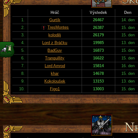
Hráč
Výsledek
Den
1.
Gurtík
26467
14. den
TresMontes
2.
26387
15. den
3.
koloděj
26179
15. den
4.
Lord z Bráčku
19985
13. den
5.
BadGuy
16873
15. den
6.
Tranquillity
16622
15. den
7.
Lord Amrod
15814
16. den
8.
khar
14678
15. den
9.
Kokoloušek
13153
13. den
10.
Figo1
13003
15. den