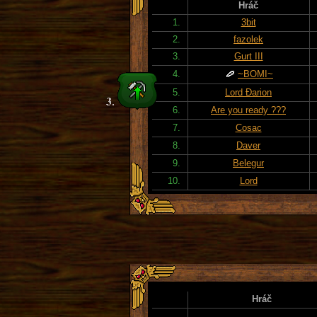
Hráč
1.
3bit
2.
fazolek
3.
Gurt III
4.
~BOMI~
5.
Lord Đarion
6.
Are you ready ???
7.
Cosac
8.
Daver
9.
Belegur
10.
Lord
Hráč