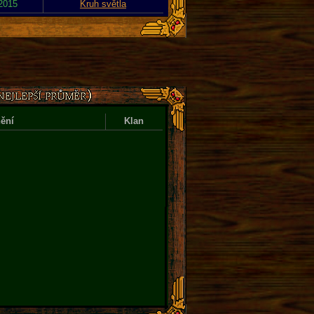
 2015
Kruh světla
ění
Klan