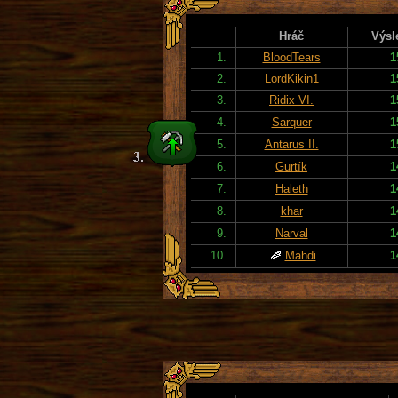
Hráč
Výsl
1.
BloodTears
1
2.
LordKikin1
1
3.
Ridix VI.
1
4.
Sarquer
1
5.
Antarus II.
1
6.
Gurtík
1
7.
Haleth
1
8.
khar
1
9.
Narval
1
10.
Mahdi
1