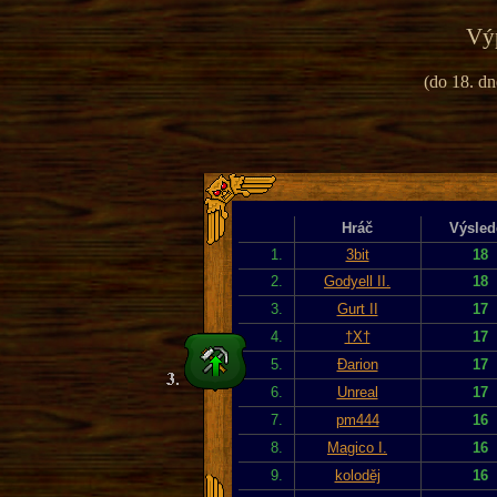
Výp
(do 18. dn
Hráč
Výsled
1.
3bit
18
2.
Godyell II.
18
3.
Gurt II
17
4.
†X†
17
5.
Đarion
17
6.
Unreal
17
7.
pm444
16
8.
Magico I.
16
9.
koloděj
16