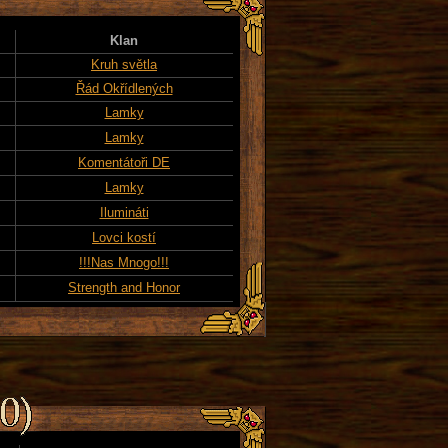
Klan
Kruh světla
Řád Okřídlených
Lamky
Lamky
Komentátoři DE
Lamky
Ilumináti
Lovci kostí
!!!Nas Mnogo!!!
Strength and Honor