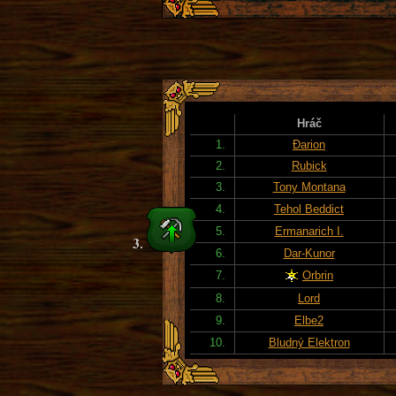
Hráč
1.
Đarion
2.
Rubick
3.
Tony Montana
4.
Tehol Beddict
5.
Ermanarich I.
6.
Dar-Kunor
7.
Orbrin
8.
Lord
9.
Elbe2
10.
Bludný Elektron