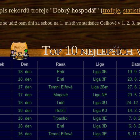
is rekordů trofeje "
Dobrý hospodář" (
trofeje
,
statist
e se udrž osm dní za sebou na 1. místě ve statistice Celkově v 1. 2. 3. n
ek
Den
Rasa
Liga
Dat
18. den
Enti
Liga 3K
19. 9.
18. den
Enti
Liga 3F
20. 8.
17. den
Temní Elfové
Liga 2Bm
27. 6.
17. den
Mágové
Liga NE
29. 5.
18. den
Lidé
Liga 3U
24. 12.
18. den
Hobiti
Liga K3
14. 2.
16. den
Trpaslíci
Liga 3E
7. 8. 
16. den
Enti
Liga 3D
6. 8. 
16. den
Temní Elfové
Liga 3E
5. 11.