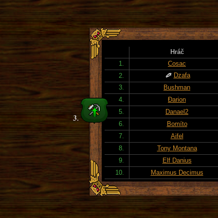
Hráč
1.
Cosac
Dzafa
2.
3.
Bushman
4.
Đarion
5.
Danael2
6.
Bomíto
7.
Aifel
8.
Tony Montana
9.
Elf Danius
10.
Maximus Decimus