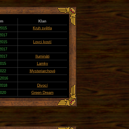
um
Klan
 2015
Kruh světla
 2017
 2015
Lovci kostí
 2017
 2017
Ilumináti
2015
Lamky
2022
Mysteriarchové
 2016
 2018
Divocí
2020
Green Dream