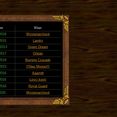
um
Klan
 2018
Mysteriarchové
 2015
Lamky
 2013
Green Dream
 2017
Orleán
 2018
Burning Crusade
 2023
!!!Nas Mnogo!!!
 2016
Aaarrgh
 2016
Lovci kostí
 2016
Royal Guard
2020
Mysteriarchové