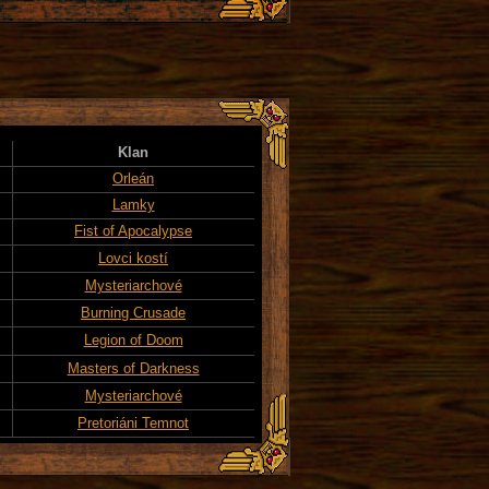
Klan
Orleán
Lamky
Fist of Apocalypse
Lovci kostí
Mysteriarchové
Burning Crusade
Legion of Doom
Masters of Darkness
Mysteriarchové
Pretoriáni Temnot