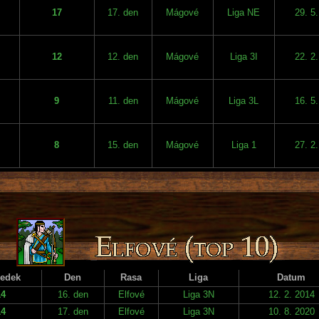
17
17. den
Mágové
Liga NE
29. 5
12
12. den
Mágové
Liga 3I
22. 2
9
11. den
Mágové
Liga 3L
16. 5
8
15. den
Mágové
Liga 1
27. 2
ledek
Den
Rasa
Liga
Datum
14
16. den
Elfové
Liga 3N
12. 2. 2014
14
17. den
Elfové
Liga 3N
10. 8. 2020