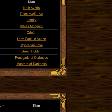
Klan
Kruh světla
Princ dvojí krve
Lamky
!!!Nas Mnogo!!!
Orleán
Lorm Fans in Action
Mysteriarchové
Green Hobbitt
Renegade of Darkness
Masters of Darkness
tum
Klan