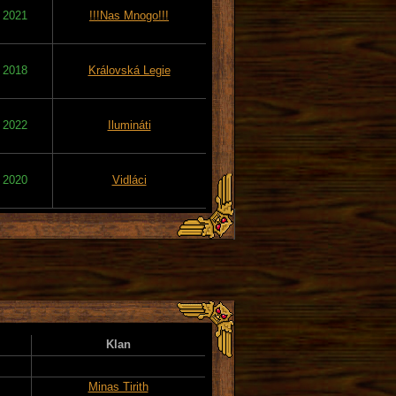
. 2021
!!!Nas Mnogo!!!
. 2018
Královská Legie
. 2022
Ilumináti
. 2020
Vidláci
Klan
Minas Tirith