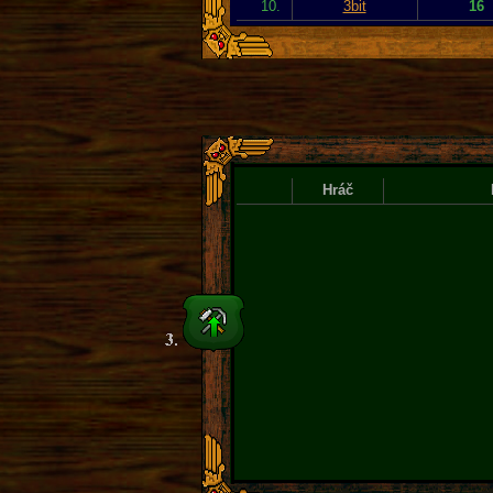
10.
3bit
16
Hráč