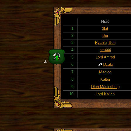
Hráč
1.
3bit
2.
Bor
3.
Rychlej Ben
4.
pm444
5.
Lord Amrod
6.
Dzafa
7.
Magico
8.
Kaltor
9.
Oleri Mádlesberg
10.
Lord Kalich