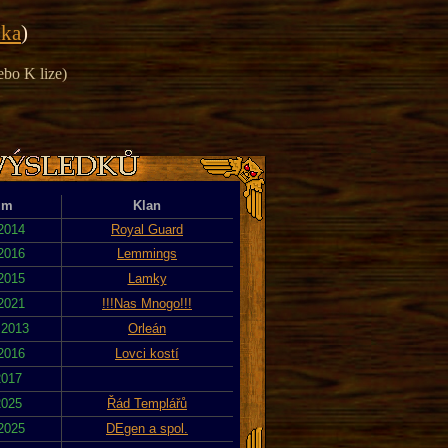
ika
)
ebo K lize)
um
Klan
 2014
Royal Guard
 2016
Lemmings
 2015
Lamky
 2021
!!!Nas Mnogo!!!
 2013
Orleán
 2016
Lovci kostí
2017
2025
Řád Templářů
 2025
DEgen a spol.