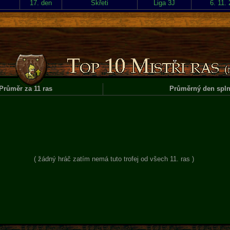
17. den
Skřeti
Liga 3J
6. 11.
Průměr za 11 ras
Průměrný den spln
( žádný hráč zatím nemá tuto trofej od všech 11. ras )