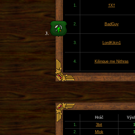
1.
†X†
2.
BadGuy
3.
LordKikin1
4.
Kilinque me Nithras
Hráč
Výs
1.
3bit
2.
Mlok