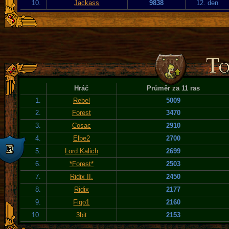
10.
Jackass
9838
12. den
Hráč
Průměr za 11 ras
1.
Rebel
5009
2.
Forest
3470
3.
Cosac
2910
4.
Elbe2
2700
5.
Lord Kalich
2699
6.
*Forest*
2503
7.
Ridix II.
2450
8.
Ridix
2177
9.
Figo1
2160
10.
3bit
2153