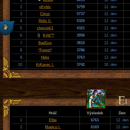
2.
xKyblx
5759
12. den
3.
Citrus
5737
12. den
4.
Ridix II.
5320
12. den
5.
chesstik3
4321
12. den
6.
Kýbl™
3956
12. den
7.
BadGuy
3810
12. den
8.
*Forest*
3786
12. den
9.
Helix
3763
12. den
10.
KrKavec I.
3742
10. den
Hráč
Výsledek
Den
1.
Elbe
6761
12. den
2.
Magico I.
6165
12. den