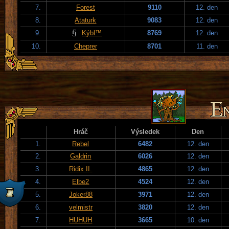
7.
Forest
9110
12. den
8.
Ataturk
9083
12. den
9.
Kýbl™
8769
12. den
10.
Cheprer
8701
11. den
Hráč
Výsledek
Den
1.
Rebel
6482
12. den
2.
Galdrin
6026
12. den
3.
Ridix II.
4865
12. den
4.
Elbe2
4524
12. den
5.
Joker88
3971
12. den
6.
velmistr
3820
12. den
7.
HUHUH
3665
10. den