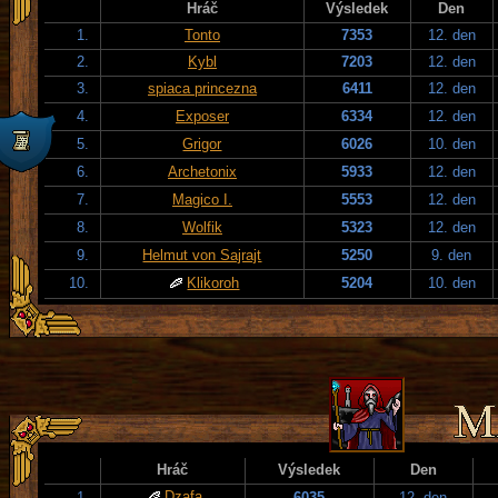
Hráč
Výsledek
Den
1.
Tonto
7353
12. den
2.
Kybl
7203
12. den
3.
spiaca princezna
6411
12. den
4.
Exposer
6334
12. den
5.
Grigor
6026
10. den
6.
Archetonix
5933
12. den
7.
Magico I.
5553
12. den
8.
Wolfik
5323
12. den
9.
Helmut von Sajrajt
5250
9. den
10.
Klikoroh
5204
10. den
Hráč
Výsledek
Den
Dzafa
1.
6035
12. den