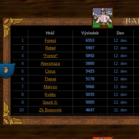
Hráč
Výsledek
Den
1.
Forest
6553
12. den
2.
Rebel
5907
12. den
3.
*Forest*
5892
12. den
4.
Alexstraza
5800
12. den
5.
Citrus
5425
12. den
6.
Therwi
5178
12. den
7.
Matyso
5066
12. den
8.
Kyblix
5035
12. den
9.
Spunt II.
5005
12. den
10.
Zlí Bojovnýk
4647
11. den