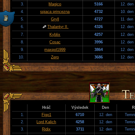
3.
Magico
5166
12. den
4.
spiaca princezna
4732
10. den
5.
Gryll
4727
11. den
6.
Thalantyr II.
4326
12. den
7.
Kyblix
4257
12. den
8.
Cosac
3996
12. den
9.
maxpol1999
3864
12. den
10.
Zero
3686
12. den
Hráč
Výsledek
Den
R
1.
Figo1
6710
12. den
Temní
2.
Lord Kalich
4258
12. den
Temní
3.
Ridix
3711
12. den
Temní