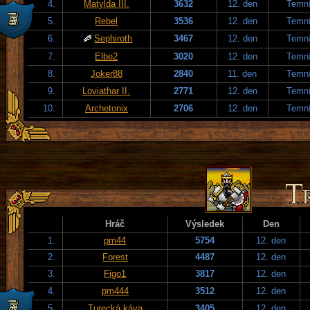
4.
Matylda III.
3632
12. den
Temní
5.
Rebel
3536
12. den
Temní
6.
Sephiroth
3467
12. den
Temní
7.
Elbe2
3020
12. den
Temní
8.
Joker88
2840
11. den
Temní
9.
Loviathar II.
2771
12. den
Temní
10.
Archetonix
2706
12. den
Temní
Hráč
Výsledek
Den
1.
pm44
5754
12. den
2.
Forest
4487
12. den
3.
Figo1
3817
12. den
4.
pm444
3512
12. den
5.
Turecká káva
3405
12. den