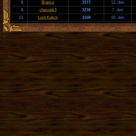
8.
B!anco
3573
12. den
9.
chesstik3
3238
7. den
10.
Lord Kalich
3168
10. den