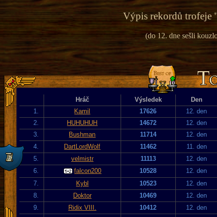
Výpis rekordů trofeje 
(do 12. dne sešli kouzlo
Hráč
Výsledek
Den
1.
Kamil
17626
12. den
2.
HUHUHUH
14672
12. den
3.
Bushman
11714
12. den
4.
DartLordWolf
11462
11. den
5.
velmistr
11113
12. den
6.
falcon200
10528
12. den
7.
Kybl
10523
12. den
8.
Doktor
10469
12. den
9.
Ridix VIII.
10412
12. den