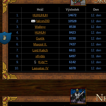
Hráč
Výsledek
Den
1.
HUHUHUH
14672
12. den
falcon200
2.
10528
12. den
3.
Walleyy
8538
12. den
4.
HUHUH
8423
12. den
5.
Gurtík
8150
12. den
6.
Maxpol II.
7437
12. den
7.
Lord Kalich
6611
12. den
8.
xKyblx
6497
11. den
9.
Kýbl™
6142
12. den
10.
Laquatas IV
6078
12. den