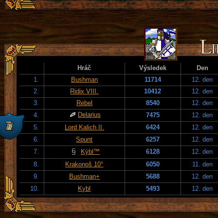
Hráč
Výsledek
Den
1.
Bushman
11714
12. den
2.
Ridix VIII.
10412
12. den
3.
Rebel
8540
12. den
Delarius
4.
7475
12. den
5.
Lord Kalich II.
6424
12. den
6.
Spunt
6257
12. den
7.
Kýbl™
6128
12. den
8.
Krakonoš 10°
6050
11. den
9.
Bushman+
5688
12. den
10.
Kybl
5493
12. den