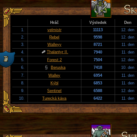
Hráč
Výsledek
Den
1.
velmistr
11113
12. den
2.
Rebel
9598
12. den
3.
Walleyy
8721
11. den
Thalantyr II.
4.
7940
11. den
5.
Forest 2
7504
12. den
6.
Beruska
7418
10. den
7.
Walley
6954
11. den
8.
Kýbl
6853
11. den
9.
Sentinel
6588
12. den
10.
Turecká káva
6422
11. den