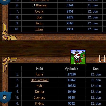
6.
Klikoroh
3141
11. den
7.
Cosac
2951
12. den
8.
3bit
2879
12. den
9.
Ridix
2566
12. den
10.
Elbe2
2411
12. den
Hráč
Výsledek
Den
1.
Kamil
17626
12. den
2.
DartLordWolf
11462
11. den
3.
Kybl
10523
12. den
4.
Doktor
10469
12. den
5.
Jackass
9838
12. den
6.
Kyblix
9392
12. den