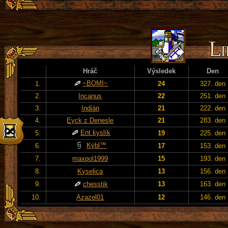
Hráč
Výsledek
Den
~BOMI~
1.
24
327. den
2.
Incanus
22
251. den
3.
Indián
21
222. den
4.
Eyck z Denesle
21
283. den
Ent kyslík
5.
19
225. den
Kýbl™
6.
17
153. den
7.
maxpol1999
15
193. den
8.
Kyselica
13
156. den
9.
chesstik
13
163. den
10.
Azazel01
12
146. den