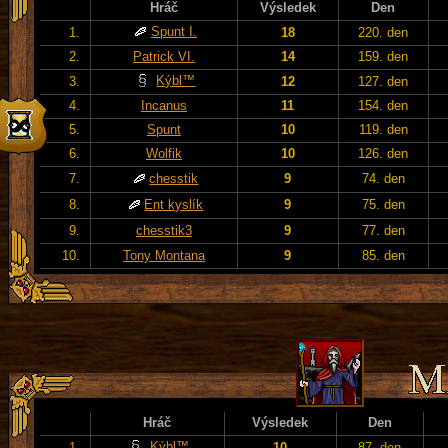
Hráč
Výsledek
Den
Spunt I.
1.
18
220. den
2.
Patrick VI.
14
159. den
Kýbl™
3.
12
127. den
4.
Incanus
11
154. den
5.
Spunt
10
119. den
6.
Wolfik
10
126. den
7.
chesstik
9
74. den
8.
Ent kyslík
9
75. den
9.
chesstik3
9
77. den
10.
Tony Montana
9
85. den
Hráč
Výsledek
Den
Kýbl™
1.
10
87. den