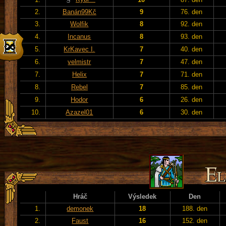
2.
Banán99Kč
9
76. den
3.
Wolfik
8
92. den
4.
Incanus
8
93. den
5.
KrKavec I.
7
40. den
6.
velmistr
7
47. den
7.
Helix
7
71. den
8.
Rebel
7
85. den
9.
Hodor
6
26. den
10.
Azazel01
6
30. den
Hráč
Výsledek
Den
1.
demonek
18
188. den
2.
Faust
16
152. den