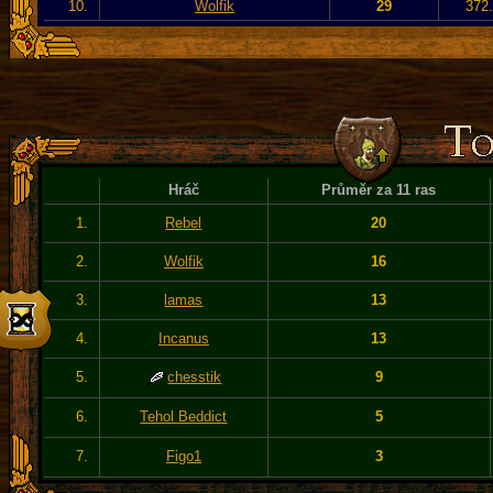
10.
Wolfik
29
372.
Hráč
Průměr za 11 ras
1.
Rebel
20
2.
Wolfik
16
3.
lamas
13
4.
Incanus
13
5.
chesstik
9
6.
Tehol Beddict
5
7.
Figo1
3