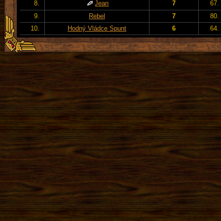
8.
Jean
7
67.
9.
Rebel
7
80.
10.
Hodný Vládce Spunt
6
64.