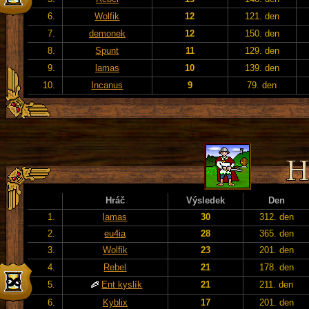
6.
Wolfik
12
121. den
7.
demonek
12
150. den
8.
Spunt
11
129. den
9.
lamas
10
139. den
10.
Incanus
9
79. den
Hráč
Výsledek
Den
1.
lamas
30
312. den
2.
eu4ia
28
365. den
3.
Wolfik
23
201. den
4.
Rebel
21
178. den
5.
Ent kyslík
21
211. den
6.
Kyblix
17
201. den