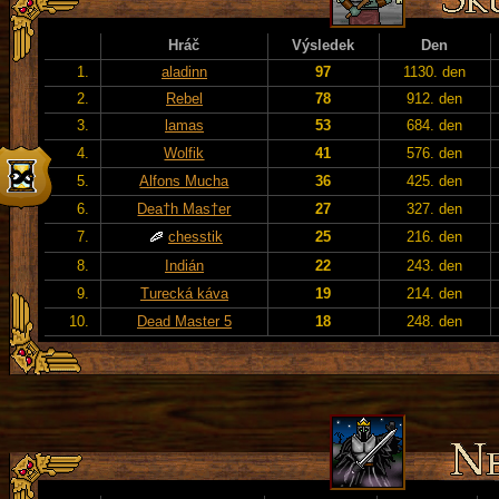
Hráč
Výsledek
Den
1.
aladinn
97
1130. den
2.
Rebel
78
912. den
3.
lamas
53
684. den
4.
Wolfik
41
576. den
5.
Alfons Mucha
36
425. den
6.
Dea†h Mas†er
27
327. den
7.
chesstik
25
216. den
8.
Indián
22
243. den
9.
Turecká káva
19
214. den
10.
Dead Master 5
18
248. den