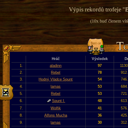
Výpis rekordů trofeje "
B
(10x buď členem vítě
Hráč
Výsledek
D
1.
aladinn
97
1130
2.
Rebel
78
912.
3.
Hodný Vládce Spunt
54
746.
4.
lamas
53
684.
5.
Rebel
53
721.
6.
Spunt I.
48
613.
7.
Wolfik
41
576.
8.
Alfons Mucha
36
425.
9.
lamas
30
312.