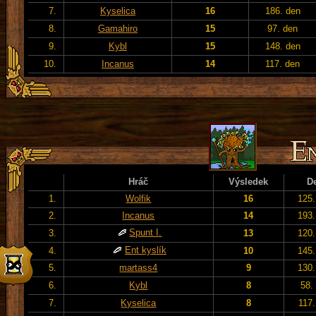
7.
Kyselica
16
186. den
8.
Gamahiro
15
97. den
9.
Kybl
15
148. den
10.
Incanus
14
117. den
Hráč
Výsledek
D
1.
Wolfik
16
125.
2.
Incanus
14
193.
Spunt I.
3.
13
120.
Ent kyslík
4.
10
145.
5.
martass4
9
130.
6.
Kybl
8
58.
7.
Kyselica
8
117.