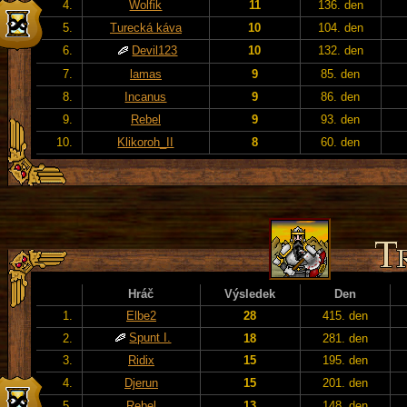
4.
Wolfik
11
136. den
5.
Turecká káva
10
104. den
6.
Devil123
10
132. den
7.
lamas
9
85. den
8.
Incanus
9
86. den
9.
Rebel
9
93. den
10.
Klikoroh_II
8
60. den
Hráč
Výsledek
Den
1.
Elbe2
28
415. den
Spunt I.
2.
18
281. den
3.
Ridix
15
195. den
4.
Djerun
15
201. den
5.
Rebel
13
148. den