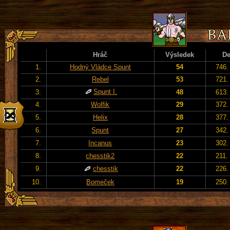
Hráč
Výsledek
D
1.
Hodný Vládce Spunt
54
746.
2.
Rebel
53
721.
Spunt I.
3.
48
613.
4.
Wolfik
29
372.
5.
Helix
28
377.
6.
Spunt
27
342.
7.
Incanus
23
302.
8.
chesstik2
22
211.
9.
chesstik
22
226.
10.
Bomeček
19
250.