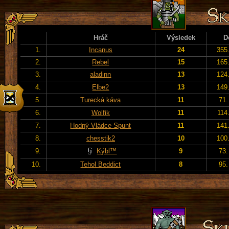
Hráč
Výsledek
D
1.
Incanus
24
355
2.
Rebel
15
165
3.
aladinn
13
124
4.
Elbe2
13
149
5.
Turecká káva
11
71.
6.
Wolfik
11
114
7.
Hodný Vládce Spunt
11
141
8.
chesstik2
10
100
9.
Kýbl™
9
73.
10.
Tehol Beddict
8
95.