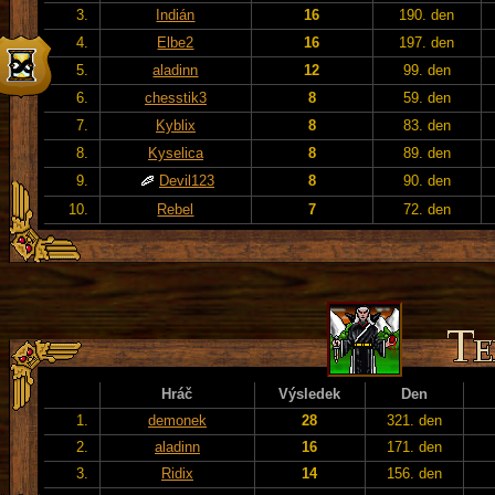
3.
Indián
16
190. den
4.
Elbe2
16
197. den
5.
aladinn
12
99. den
6.
chesstik3
8
59. den
7.
Kyblix
8
83. den
8.
Kyselica
8
89. den
9.
Devil123
8
90. den
10.
Rebel
7
72. den
Hráč
Výsledek
Den
1.
demonek
28
321. den
2.
aladinn
16
171. den
3.
Ridix
14
156. den