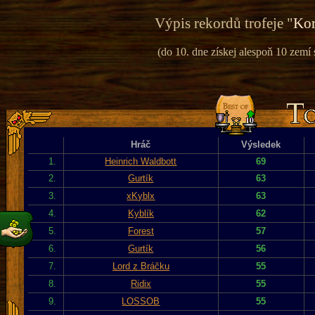
Výpis rekordů trofeje "
Kor
(do 10. dne získej alespoň 10 zemí
Hráč
Výsledek
1.
Heinrich Waldbott
69
2.
Gurtík
63
3.
xKyblx
63
4.
Kyblík
62
5.
Forest
57
6.
Gurtík
56
7.
Lord z Bráčku
55
8.
Ridix
55
9.
LOSSOB
55