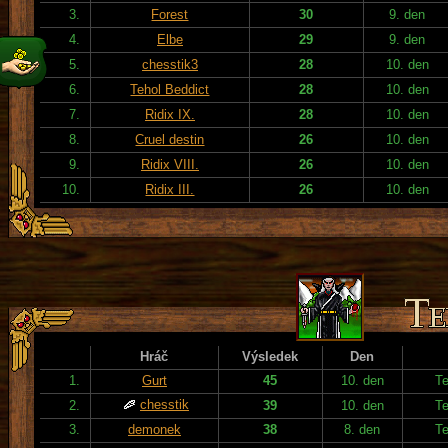
3.
Forest
30
9. den
4.
Elbe
29
9. den
5.
chesstik3
28
10. den
6.
Tehol Beddict
28
10. den
7.
Ridix IX.
28
10. den
8.
Cruel destin
26
10. den
9.
Ridix VIII.
26
10. den
10.
Ridix III.
26
10. den
Hráč
Výsledek
Den
1.
Gurt
45
10. den
T
chesstik
2.
39
10. den
T
3.
demonek
38
8. den
T