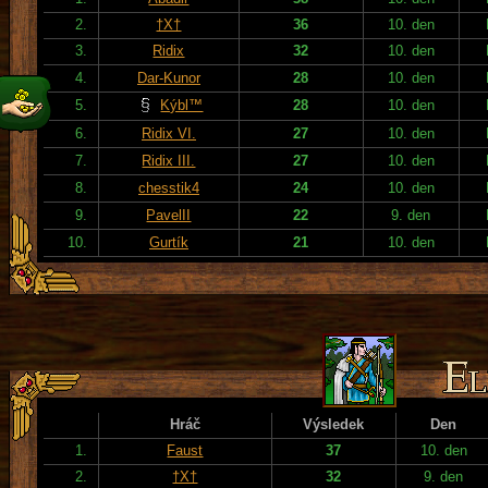
2.
†X†
36
10. den
3.
Ridix
32
10. den
4.
Dar-Kunor
28
10. den
5.
Kýbl™
28
10. den
6.
Ridix VI.
27
10. den
7.
Ridix III.
27
10. den
8.
chesstik4
24
10. den
9.
PavelII
22
9. den
10.
Gurtík
21
10. den
Hráč
Výsledek
Den
1.
Faust
37
10. den
2.
†X†
32
9. den