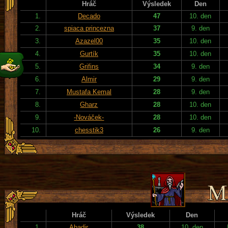
Hráč
Výsledek
Den
1.
Decado
47
10. den
2.
spiaca princezna
37
9. den
3.
Azazel00
35
10. den
4.
Gurtík
35
10. den
5.
Grifins
34
9. den
6.
Almir
29
9. den
7.
Mustafa Kemal
28
9. den
8.
Gharz
28
10. den
9.
-Nováček-
28
10. den
10.
chesstik3
26
9. den
Hráč
Výsledek
Den
1.
Abadir
38
10. den