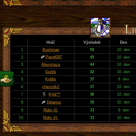
Hráč
Výsledek
Den
1.
Bushman
50
10. den
Pavel097
2.
45
10. den
3.
Alexstraza
44
10. den
4.
Gurtík
42
10. den
5.
Kyblix
37
8. den
6.
chesstik2
37
10. den
7.
Kýbl™
36
10. den
8.
Delarius
35
10. den
9.
Ridix III.
33
9. den
10.
Ridix VI.
33
10. den