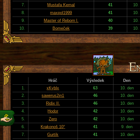
7.
Mustafa Kemal
41
10.
8.
maxpol1999
41
10.
9.
Master of Reborn l.
40
10.
10.
Bomeček
39
10.
Hráč
Výsledek
Den
1.
xKyblx
63
10. den
2.
sawerus2in1
46
10. den
3.
Ridix II.
46
10. den
4.
Hodor
42
10. den
5.
Zero
42
10. den
6.
Krakonoš 10°
41
9. den
7.
Gurtík
41
10. den