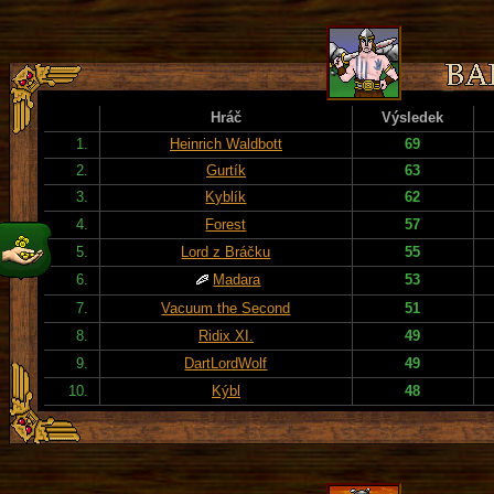
Hráč
Výsledek
1.
Heinrich Waldbott
69
2.
Gurtík
63
3.
Kyblík
62
4.
Forest
57
5.
Lord z Bráčku
55
6.
Madara
53
7.
Vacuum the Second
51
8.
Ridix XI.
49
9.
DartLordWolf
49
10.
Kýbl
48