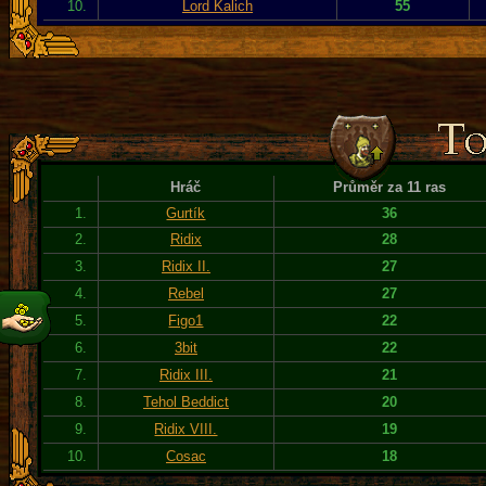
10.
Lord Kalich
55
Hráč
Průměr za 11 ras
1.
Gurtík
36
2.
Ridix
28
3.
Ridix II.
27
4.
Rebel
27
5.
Figo1
22
6.
3bit
22
7.
Ridix III.
21
8.
Tehol Beddict
20
9.
Ridix VIII.
19
10.
Cosac
18