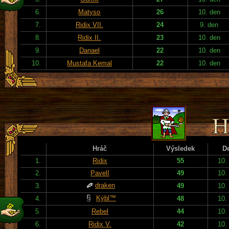
6.
Matyso
26
10. den
7.
Ridix VII.
24
9. den
8.
Ridix II.
23
10. den
9.
Danael
22
10. den
10.
Mustafa Kemal
22
10. den
Hráč
Výsledek
D
1.
Ridix
55
10.
2.
PavelI
49
10.
draken
3.
49
10.
Kýbl™
4.
48
10.
5.
Rebel
44
10.
6.
Ridix V.
42
10.