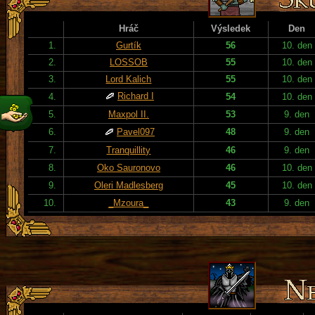
Hráč
Výsledek
Den
1.
Gurtík
56
10. den
2.
LOSSOB
55
10. den
3.
Lord Kalich
55
10. den
Richard I
4.
54
10. den
5.
Maxpol II.
53
9. den
6.
Pavel097
48
9. den
7.
Tranquillity
46
9. den
8.
Oko Sauronovo
46
10. den
9.
Oleri Madlesberg
45
10. den
10.
_Mzoura_
43
9. den