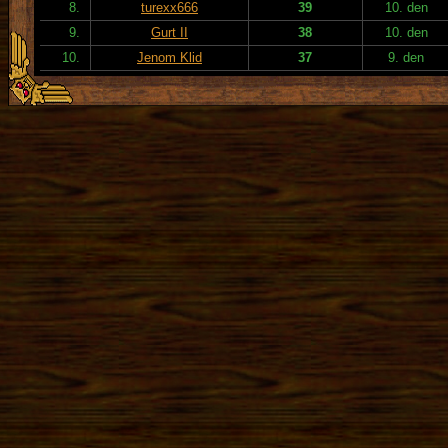
8.
turexx666
39
10. den
9.
Gurt II
38
10. den
10.
Jenom Klid
37
9. den