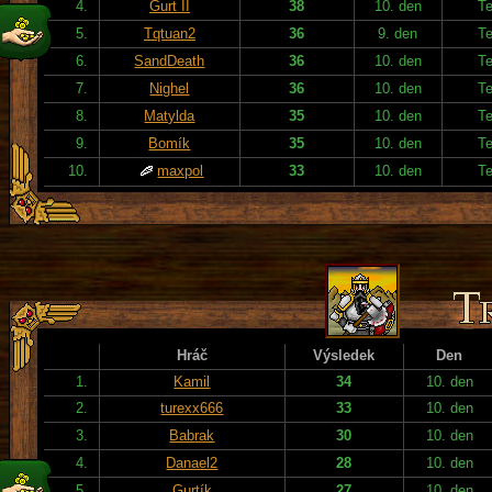
4.
Gurt II
38
10. den
T
5.
Tqtuan2
36
9. den
T
6.
SandDeath
36
10. den
T
7.
Nighel
36
10. den
T
8.
Matylda
35
10. den
T
9.
Bomík
35
10. den
T
10.
maxpol
33
10. den
T
Hráč
Výsledek
Den
1.
Kamil
34
10. den
2.
turexx666
33
10. den
3.
Babrak
30
10. den
4.
Danael2
28
10. den
5.
Gurtík
27
10. den