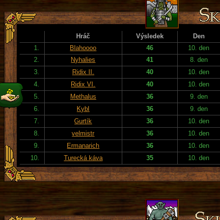
Hráč
Výsledek
Den
1.
Blahoooo
46
10. den
2.
Nyhalies
41
8. den
3.
Ridix II.
40
10. den
4.
Ridix VI.
40
10. den
5.
Methalus
36
9. den
6.
Kybl
36
9. den
7.
Gurtík
36
10. den
8.
velmistr
36
10. den
9.
Ermanarich
36
10. den
10.
Turecká káva
35
10. den