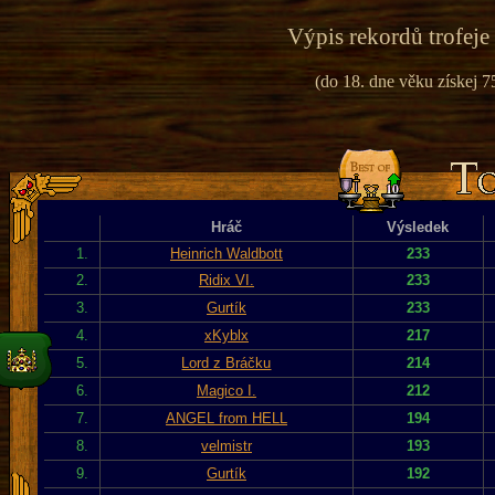
Výpis rekordů trofeje
(do 18. dne věku získej 75
Hráč
Výsledek
1.
Heinrich Waldbott
233
2.
Ridix VI.
233
3.
Gurtík
233
4.
xKyblx
217
5.
Lord z Bráčku
214
6.
Magico I.
212
7.
ANGEL from HELL
194
8.
velmistr
193
9.
Gurtík
192