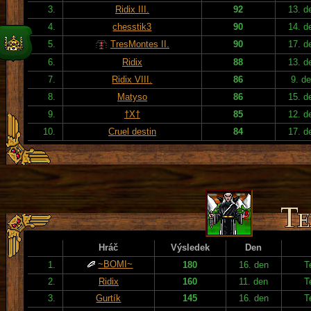
3.
Ridix III.
92
13. d
4.
chesstik3
90
14. d
5.
TresMontes II.
90
17. d
6.
Ridix
88
13. d
7.
Ridix VIII.
86
9. d
8.
Matyso
86
15. d
9.
†X†
85
12. d
10.
Cruel destin
84
17. d
Hráč
Výsledek
Den
~BOMI~
1.
180
16. den
T
2.
Ridix
160
11. den
T
3.
Gurtík
145
16. den
T