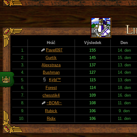
Hráč
Výsledek
Den
Pavel097
1.
155
14. den
2.
Gurtík
145
15. den
3.
Alexstraza
137
13. den
4.
Bushman
127
14. den
Kýbl™
5.
115
13. den
6.
Forest
114
18. den
7.
chesstik4
109
16. den
8.
~BOMI~
108
11. den
9.
Rubick
106
9. den
10.
Ridix
106
11. den