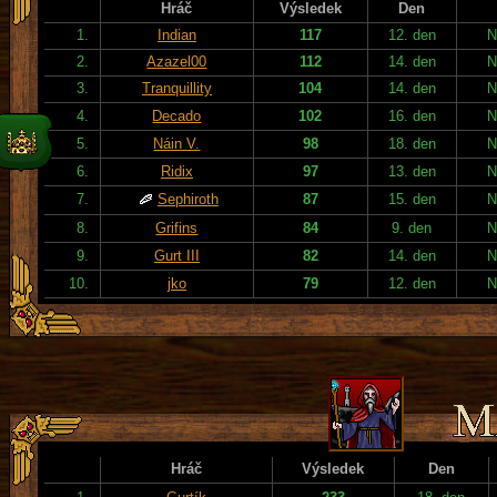
Hráč
Výsledek
Den
1.
Indian
117
12. den
N
2.
Azazel00
112
14. den
N
3.
Tranquillity
104
14. den
N
4.
Decado
102
16. den
N
5.
Náin V.
98
18. den
N
6.
Ridix
97
13. den
N
7.
Sephiroth
87
15. den
N
8.
Grifins
84
9. den
N
9.
Gurt III
82
14. den
N
10.
jko
79
12. den
N
Hráč
Výsledek
Den