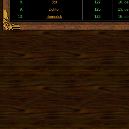
8.
3bit
127
18. de
9.
Đoktor
125
13. de
10.
Bomeček
123
16. de