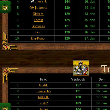
chesstik
4.
144
16. den
T
5.
OH ja lamka
130
14. den
T
6.
Ridix V.
129
13. den
T
7.
Forest
125
15. den
T
8.
Bomeček
121
16. den
T
9.
Gurt
120
16. den
T
10.
Dar-Kunor
120
17. den
T
Hráč
Výsledek
Den
1.
Gurtík
157
16. den
2.
turexx666
121
16. den
3.
Ridix II.
120
17. den
4.
pm444
109
14. den
5.
Danael
104
16. den