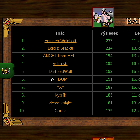
Hráč
Výsledek
De
1.
Heinrich Waldbott
233
11. 
2.
Lord z Bráčku
214
13. 
3.
ANGEL from HELL
194
13. 
4.
velmistr
193
16. 
5.
DartLordWolf
192
16. 
6.
~BOMI~
191
16. 
7.
†X†
187
15. 
8.
Kyblík
183
11. 
9.
dread.knight
181
13. 
10.
Gurtík
179
12. 