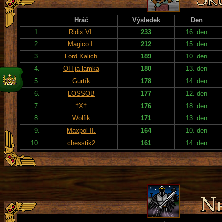
Hráč
Výsledek
Den
1.
Ridix VI.
233
16. den
2.
Magico I.
212
15. den
3.
Lord Kalich
189
10. den
4.
OH ja lamka
180
13. den
5.
Gurtík
178
14. den
6.
LOSSOB
177
12. den
7.
†X†
176
18. den
8.
Wolfik
171
13. den
9.
Maxpol II.
164
10. den
10.
chesstik2
161
14. den