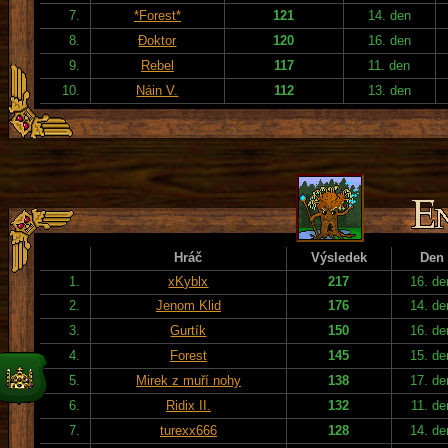
7.
*Forest*
121
14. den
8.
Đoktor
120
16. den
9.
Rebel
117
11. den
10.
Náin V.
112
13. den
Hráč
Výsledek
Den
1.
xKyblx
217
16. de
2.
Jenom Klid
176
14. de
3.
Gurtík
150
16. de
4.
Forest
145
15. de
5.
Mirek z muří nohy
138
17. de
6.
Ridix II.
132
11. de
7.
turexx666
128
14. de