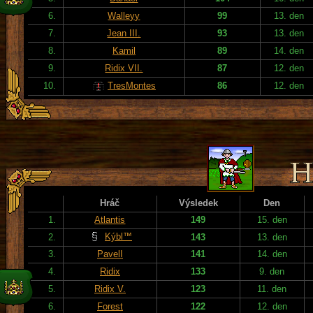
6.
Walleyy
99
13. den
7.
Jean III.
93
13. den
8.
Kamil
89
14. den
9.
Ridix VII.
87
12. den
10.
TresMontes
86
12. den
Hráč
Výsledek
Den
1.
Atlantis
149
15. den
Kýbl™
2.
143
13. den
3.
PavelI
141
14. den
4.
Ridix
133
9. den
5.
Ridix V.
123
11. den
6.
Forest
122
12. den