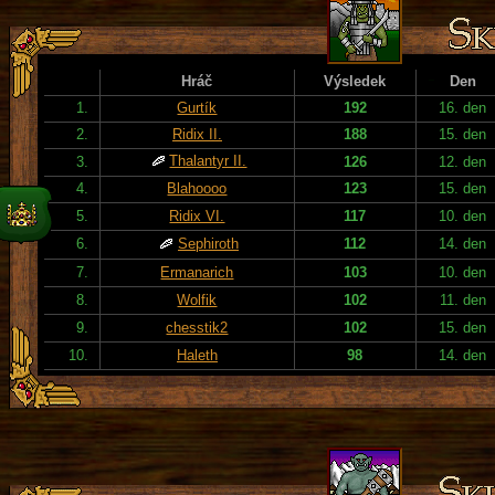
Hráč
Výsledek
Den
1.
Gurtík
192
16. den
2.
Ridix II.
188
15. den
Thalantyr II.
3.
126
12. den
4.
Blahoooo
123
15. den
5.
Ridix VI.
117
10. den
6.
Sephiroth
112
14. den
7.
Ermanarich
103
10. den
8.
Wolfik
102
11. den
9.
chesstik2
102
15. den
10.
Haleth
98
14. den