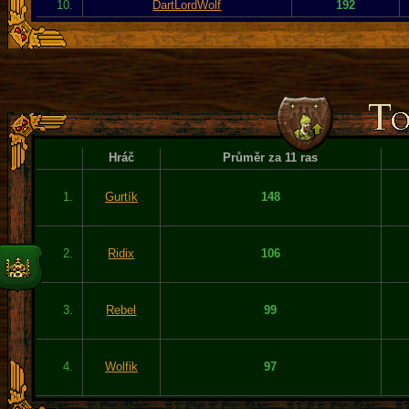
10.
DartLordWolf
192
Hráč
Průměr za 11 ras
1.
Gurtík
148
2.
Ridix
106
3.
Rebel
99
4.
Wolfik
97