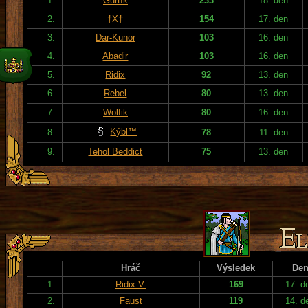
1.
Gurtík
233
18. den
2.
†X†
154
17. den
3.
Dar-Kunor
103
16. den
4.
Abadir
103
16. den
5.
Ridix
92
13. den
6.
Rebel
80
13. den
7.
Wolfik
80
16. den
Kýbl™
8.
78
11. den
9.
Tehol Beddict
75
13. den
Hráč
Výsledek
De
1.
Ridix V.
169
17. d
2.
Faust
119
14. d