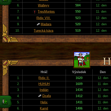
6.
Walleyy
584
12. den
7.
TresMontes
550
11. den
8.
Ridix VIII.
523
12. den
9.
Madara
520
12. den
10.
Turecká káva
519
12. den
Hráč
Výsledek
Den
1.
Ridix II.
1620
12. den
2.
HUHUH
1609
11. den
3.
Indián
1434
12. den
Dzafa
4.
1412
11. den
5.
Helix
1411
11. den
6.
Kamil
1406
12. den