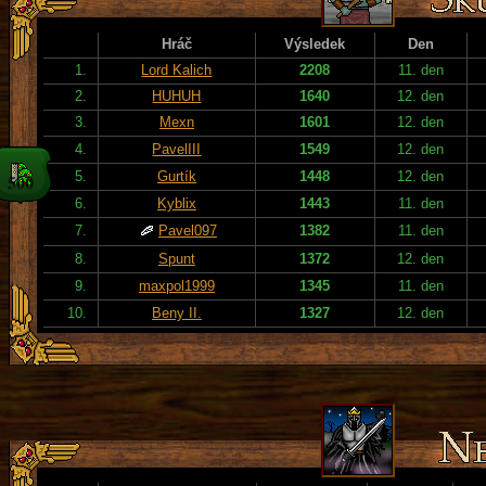
Hráč
Výsledek
Den
1.
Lord Kalich
2208
11. den
2.
HUHUH
1640
12. den
3.
Mexn
1601
12. den
4.
PavelIII
1549
12. den
5.
Gurtík
1448
12. den
6.
Kyblix
1443
11. den
7.
Pavel097
1382
11. den
8.
Spunt
1372
12. den
9.
maxpol1999
1345
11. den
10.
Beny II.
1327
12. den