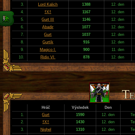
3.
Lord Kalich
1388
12. den
4.
†X†
1167
12. den
5.
Gurt III
1146
12. den
6.
Abadir
1077
12. den
7.
Gurt
1037
12. den
8.
Gurtík
916
12. den
9.
Magico I.
900
11. den
10.
Ridix VI.
878
12. den
Hráč
Výsledek
Den
1.
Gurt
1590
12. den
Te
2.
†X†
1430
12. den
Te
3.
Nighel
1310
12. den
Te