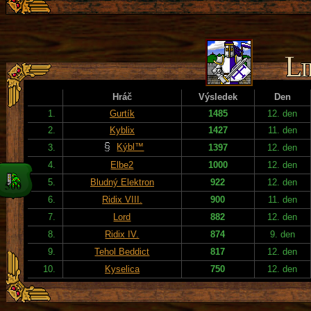
Hráč
Výsledek
Den
1.
Gurtík
1485
12. den
2.
Kyblix
1427
11. den
Kýbl™
3.
1397
12. den
4.
Elbe2
1000
12. den
5.
Bludný Elektron
922
12. den
6.
Ridix VIII.
900
11. den
7.
Lord
882
12. den
8.
Ridix IV.
874
9. den
9.
Tehol Beddict
817
12. den
10.
Kyselica
750
12. den