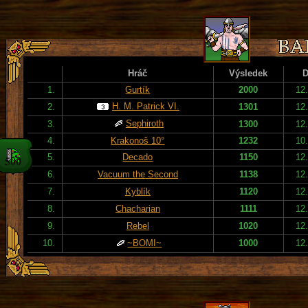
Hráč
Výsledek
D
1.
Gurtík
2000
12
H. M. Patrick VI.
2.
1301
12
Sephiroth
3.
1300
12
4.
Krakonoš 10°
1232
10
5.
Decado
1150
12
6.
Vacuum the Second
1138
12
7.
Kyblík
1120
12
8.
Chacharian
1111
12
9.
Rebel
1020
12
10.
~BOMI~
1000
12