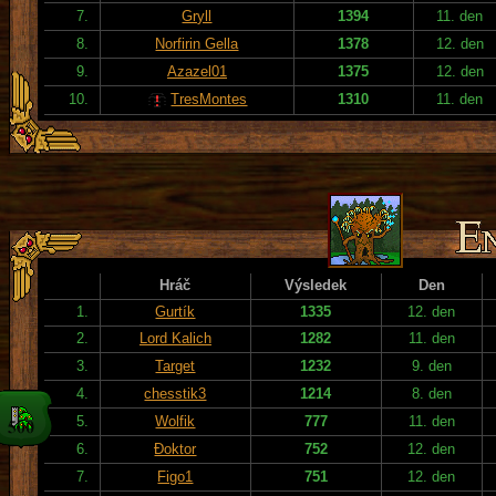
7.
Gryll
1394
11. den
8.
Norfirin Gella
1378
12. den
9.
Azazel01
1375
12. den
10.
TresMontes
1310
11. den
Hráč
Výsledek
Den
1.
Gurtík
1335
12. den
2.
Lord Kalich
1282
11. den
3.
Target
1232
9. den
4.
chesstik3
1214
8. den
5.
Wolfik
777
11. den
6.
Đoktor
752
12. den
7.
Figo1
751
12. den