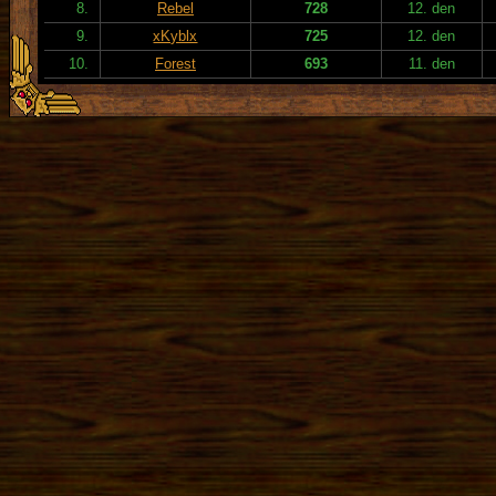
8.
Rebel
728
12. den
9.
xKyblx
725
12. den
10.
Forest
693
11. den