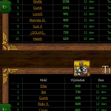
4.
Wolfik
1158
11. den
Te
5.
Gurtík
1041
12. den
Te
6.
Lomir5
991
12. den
Te
7.
Matylda III.
800
11. den
Te
8.
Gurt II
770
12. den
Te
9.
_GOLIAS_
720
12. den
Te
10.
Haleth
624
10. den
Te
Hráč
Výsledek
Den
1.
Elbe
840
12. den
2.
3bit
730
11. den
3.
Gurtík
605
12. den
4.
Ridix X.
604
12. den
5.
Cosac
601
12. den