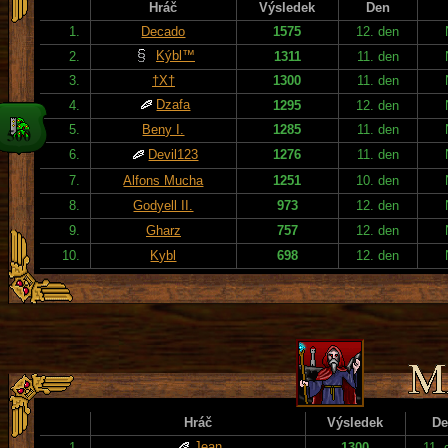
Hráč
Výsledek
Den
1.
Decado
1575
12. den
Kýbl™
2.
1311
11. den
3.
†X†
1300
11. den
Dzafa
4.
1295
12. den
5.
Beny I.
1285
11. den
6.
Devil123
1276
11. den
7.
Alfons Mucha
1251
10. den
8.
Godyell II.
973
12. den
9.
Gharz
757
12. den
10.
Kybl
698
12. den
Hráč
Výsledek
De
Jean
1.
1300
11. 