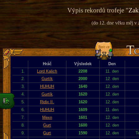
Výpis rekordů trofeje "
Zak
(do 12. dne věku měj v 
Hráč
Výsledek
Den
1.
Lord Kalich
2208
11. den
2.
Gurtík
2000
12. den
3.
HUHUH
1640
12. den
4.
Gurtík
1620
12. den
5.
Ridix II.
1620
12. den
6.
HUHUH
1609
11. den
7.
Mexn
1601
12. den
8.
Gurt
1600
12. den
9.
Gurt
1590
12. den
T