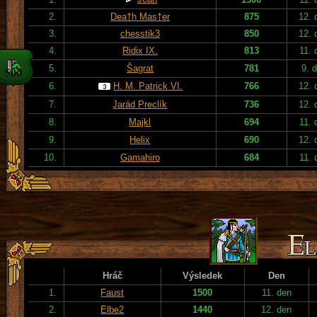
2.
Dea†h Mas†er
875
12. 
3.
chesstik3
850
12. 
4.
Ridix IX.
813
11. 
5.
Šagrat
781
9. 
6.
H. M. Patrick VI.
766
12. 
7.
Jarád Preclík
736
12. 
8.
Majkl
694
11. 
9.
Helix
690
12. 
10.
Gamahiro
684
11. 
Hráč
Výsledek
Den
1.
Faust
1500
11. den
2.
Elbe2
1440
12. den