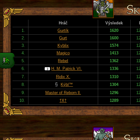
Hráč
Výsledek
1.
Gurtík
1620
1
2.
Gurt
1600
1
3.
Kyblix
1574
1
4.
Magico
1413
1
5.
Rebel
1362
1
6.
H. M. Patrick VI.
1336
1
7.
Ridix X.
1310
1
8.
Kýbl™
1304
1
9.
Master of Reborn ll.
1296
1
10.
†X†
1289
1