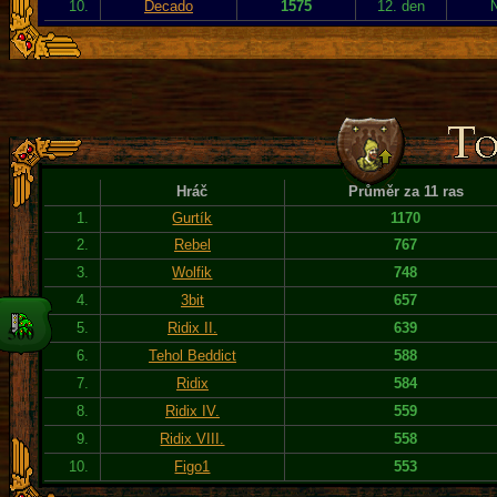
10.
Decado
1575
12. den
Hráč
Průměr za 11 ras
1.
Gurtík
1170
2.
Rebel
767
3.
Wolfik
748
4.
3bit
657
5.
Ridix II.
639
6.
Tehol Beddict
588
7.
Ridix
584
8.
Ridix IV.
559
9.
Ridix VIII.
558
10.
Figo1
553