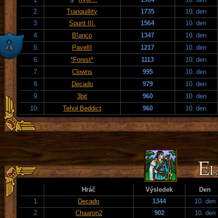
2.
Tranquillity
1735
10. den
3.
Spunt III.
1564
10. den
4.
B!anco
1347
10. den
5.
PavelII
1217
10. den
6.
*Forest*
1113
10. den
7.
Clowns
995
10. den
8.
Decado
979
10. den
9.
3bit
960
10. den
10.
Tehol Beddict
960
10. den
Hráč
Výsledek
Den
1.
Decado
1344
10. den
2.
Chaaron2
902
10. den