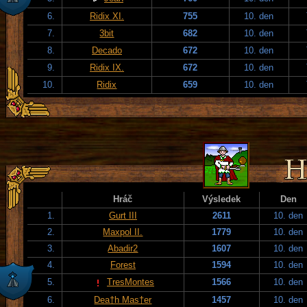
6.
Ridix XI.
755
10. den
7.
3bit
682
10. den
8.
Decado
672
10. den
9.
Ridix IX.
672
10. den
10.
Ridix
659
10. den
Hráč
Výsledek
Den
1.
Gurt III
2611
10. den
2.
Maxpol II.
1779
10. den
3.
Abadir2
1607
10. den
4.
Forest
1594
10. den
5.
TresMontes
1566
10. den
6.
Dea†h Mas†er
1457
10. den