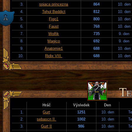
3.
spiaca princezna
864
10. den
4.
Tehol Beddict
812
10. den
5.
Figo1
800
10. den
6.
Faust
768
10. den
7.
Wolfik
735
9. den
8.
Magico
692
9. den
9.
Anatomie1
688
10. den
10.
Ridix VIII.
688
10. den
Hráč
Výsledek
Den
1.
Gurt
1251
10. den
T
2.
sebascn II.
1002
10. den
T
3.
Gurt II
986
10. den
T