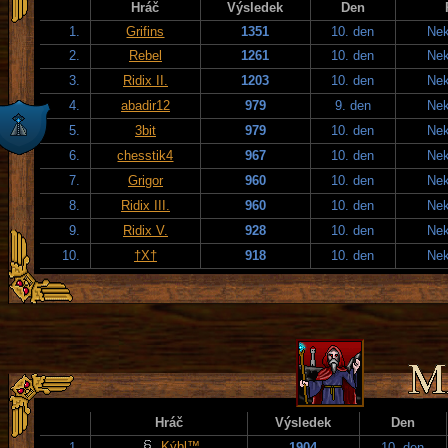
Hráč
Výsledek
Den
1.
Grifins
1351
10. den
Nek
2.
Rebel
1261
10. den
Nek
3.
Ridix II.
1203
10. den
Nek
4.
abadir12
979
9. den
Nek
5.
3bit
979
10. den
Nek
6.
chesstik4
967
10. den
Nek
7.
Grigor
960
10. den
Nek
8.
Ridix III.
960
10. den
Nek
9.
Ridix V.
928
10. den
Nek
10.
†X†
918
10. den
Nek
Hráč
Výsledek
Den
Kýbl™
1.
1904
10. den