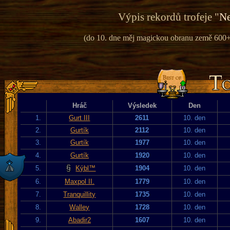
Výpis rekordů trofeje "
Ne
(do 10. dne měj magickou obranu země 600+ 
Hráč
Výsledek
Den
1.
Gurt III
2611
10. den
2.
Gurtík
2112
10. den
3.
Gurtík
1977
10. den
4.
Gurtík
1920
10. den
5.
Kýbl™
1904
10. den
6.
Maxpol II.
1779
10. den
7.
Tranquillity
1735
10. den
8.
Walley
1728
10. den
9.
Abadir2
1607
10. den