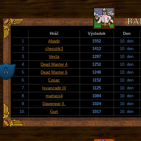
Hráč
Výsledek
Den
1.
Abadir
1552
10. den
2.
chesstik3
1412
10. den
3.
Vexta
1287
10. den
4.
Dead Master 4
1252
10. den
5.
Dead Master 6
1248
10. den
6.
Cosac
1152
10. den
7.
Isvanzadir III
1125
10. den
8.
martass4
1084
10. den
9.
Dawenear II.
1024
10. den
10.
Gurt
1017
10. den