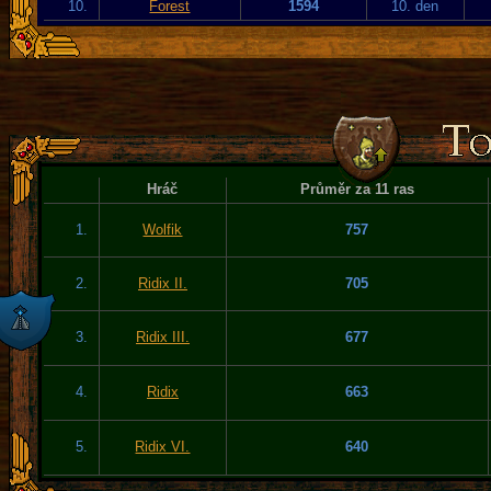
10.
Forest
1594
10. den
Hráč
Průměr za 11 ras
1.
Wolfik
757
2.
Ridix II.
705
3.
Ridix III.
677
4.
Ridix
663
5.
Ridix VI.
640