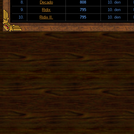
8.
Decado
808
10. den
9.
Ridix
795
10. den
10.
Ridix II.
795
10. den