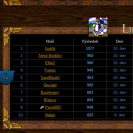
Hráč
Výsledek
Den
1.
Gurtík
1977
10. den
2.
Tehol Beddict
960
10. den
3.
Elbe2
960
10. den
4.
Forest
940
10. den
5.
SandDeath
903
10. den
6.
Decado
902
10. den
7.
Bushman+
883
10. den
8.
B!anco
864
10. den
9.
Pavel097
848
10. den
10.
Rebel
825
9. den