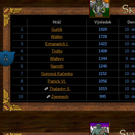
Hráč
Výsledek
Den
1.
Gurtík
1920
10. d
2.
Walley
1728
10. d
3.
Ermanarich I.
1422
10. d
4.
Trolito
1408
10. d
5.
Walleyy
1344
9. de
6.
Narroth
1246
10. d
7.
Gumová Kačenka
1152
10. d
8.
Patrick VI.
1056
10. d
9.
Thalantyr II.
1015
10. d
10.
Zgegnesh
995
10. d