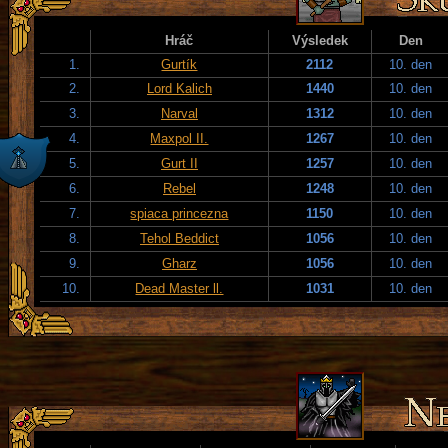
Hráč
Výsledek
Den
1.
Gurtík
2112
10. den
2.
Lord Kalich
1440
10. den
3.
Narval
1312
10. den
4.
Maxpol II.
1267
10. den
5.
Gurt II
1257
10. den
6.
Rebel
1248
10. den
7.
spiaca princezna
1150
10. den
8.
Tehol Beddict
1056
10. den
9.
Gharz
1056
10. den
10.
Dead Master ll.
1031
10. den