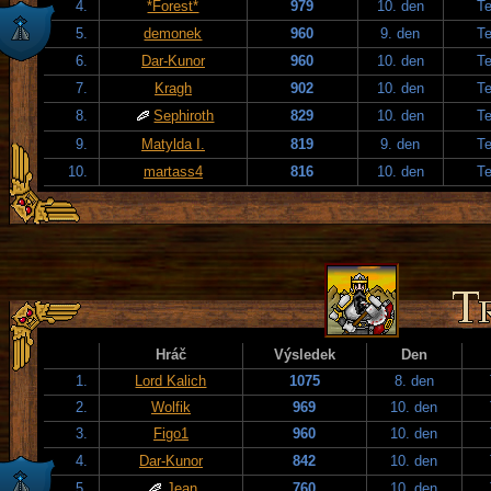
4.
*Forest*
979
10. den
T
5.
demonek
960
9. den
T
6.
Dar-Kunor
960
10. den
T
7.
Kragh
902
10. den
T
8.
Sephiroth
829
10. den
T
9.
Matylda I.
819
9. den
T
10.
martass4
816
10. den
T
Hráč
Výsledek
Den
1.
Lord Kalich
1075
8. den
2.
Wolfik
969
10. den
3.
Figo1
960
10. den
4.
Dar-Kunor
842
10. den
5.
Jean
760
10. den