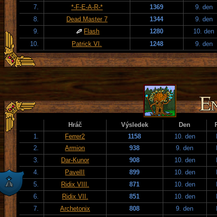
7.
*-F-E-A-R-*
1369
9. den
8.
Dead Master 7
1344
9. den
9.
Flash
1280
10. den
10.
Patrick VI.
1248
9. den
Hráč
Výsledek
Den
1.
Ferrer2
1158
10. den
2.
Armion
938
9. den
3.
Dar-Kunor
908
10. den
4.
PavelII
899
10. den
5.
Ridix VIII.
871
10. den
6.
Ridix VII.
851
10. den
7.
Archetonix
808
9. den