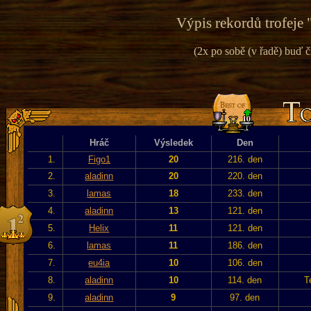
Výpis rekordů trofeje 
(2x po sobě (v řadě) buď č
Hráč
Výsledek
Den
1.
Figo1
20
216. den
2.
aladinn
20
220. den
3.
lamas
18
233. den
4.
aladinn
13
121. den
5.
Helix
11
121. den
6.
lamas
11
186. den
7.
eu4ia
10
106. den
8.
aladinn
10
114. den
T
9.
aladinn
9
97. den