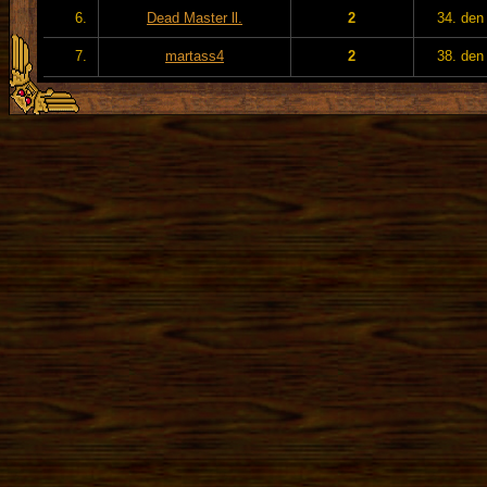
6.
Dead Master ll.
2
34. den
7.
martass4
2
38. den