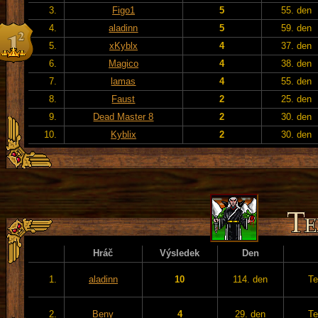
3.
Figo1
5
55. den
4.
aladinn
5
59. den
5.
xKyblx
4
37. den
6.
Magico
4
38. den
7.
lamas
4
55. den
8.
Faust
2
25. den
9.
Dead Master 8
2
30. den
10.
Kyblix
2
30. den
Hráč
Výsledek
Den
1.
aladinn
10
114. den
Te
2.
Beny
4
29. den
Te