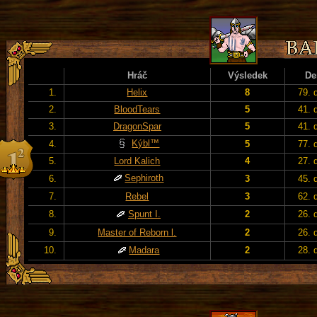
Hráč
Výsledek
De
1.
Helix
8
79. 
2.
BloodTears
5
41. 
3.
DragonSpar
5
41. 
Kýbl™
4.
5
77. 
5.
Lord Kalich
4
27. 
Sephiroth
6.
3
45. 
7.
Rebel
3
62. 
8.
Spunt I.
2
26. 
9.
Master of Reborn l.
2
26. 
10.
Madara
2
28. 