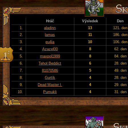
Hráč
Výsledek
Den
1.
aladinn
13
121. den
2.
lamas
11
186. den
3.
eu4ia
10
106. den
4.
Azazel00
8
62. den
5.
maxpol1999
8
84. den
6.
Tehol Beddict
6
28. den
7.
81070586
5
49. den
8.
Gurtík
4
28. den
9.
Dead Master l.
4
29. den
10.
Pumukli
4
31. den