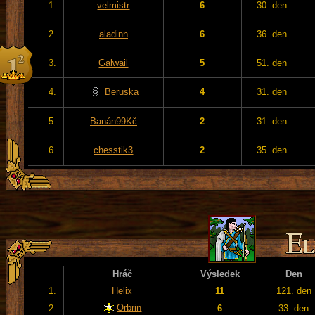
1.
velmistr
6
30. den
2.
aladinn
6
36. den
3.
Galwail
5
51. den
4.
Beruska
4
31. den
5.
Banán99Kč
2
31. den
6.
chesstik3
2
35. den
Hráč
Výsledek
Den
1.
Helix
11
121. den
Orbrin
2.
6
33. den