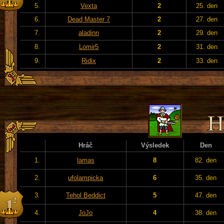
5.
Vexta
2
25. den
6.
Dead Master 7
2
27. den
7.
aladinn
2
29. den
8.
Lomir5
2
31. den
9.
Ridix
2
33. den
Hráč
Výsledek
Den
1.
lamas
8
82. den
2.
ufolampicka
6
35. den
3.
Tehol Beddict
5
47. den
4.
JoJo
4
38. den