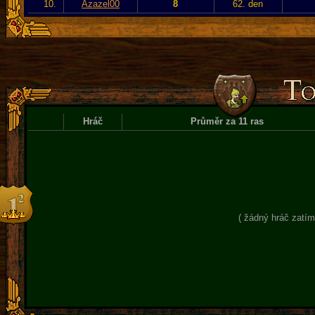
10.
Azazel00
8
62. den
Hráč
Průměr za 11 ras
( žádný hráč zatím