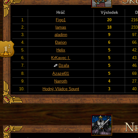
Hráč
Výsledek
D
1.
Figo1
20
216
2.
lamas
18
233
3.
aladinn
9
97.
4.
Đarion
6
66.
5.
Helix
5
42.
6.
KrKavec I.
5
43.
7.
Dzafa
5
46.
8.
Azazel01
5
69.
9.
Narroth
4
27.
10.
Hodný Vládce Spunt
3
40.