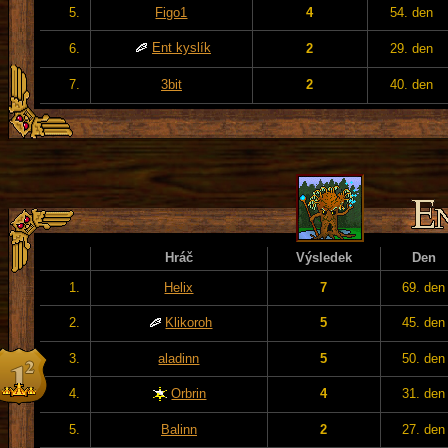
5.
Figo1
4
54. den
Ent kyslík
6.
2
29. den
7.
3bit
2
40. den
Hráč
Výsledek
Den
1.
Helix
7
69. den
2.
Klikoroh
5
45. den
3.
aladinn
5
50. den
4.
Orbrin
4
31. den
5.
Balinn
2
27. den