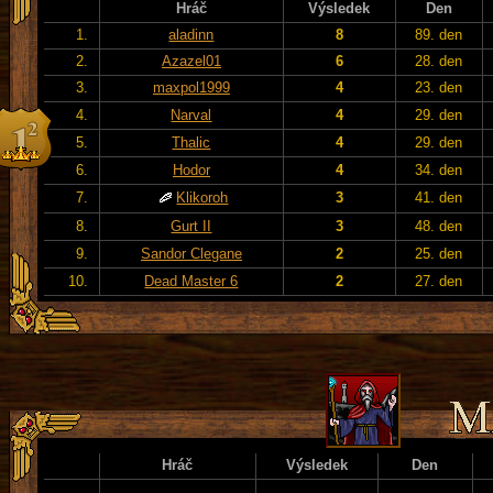
Hráč
Výsledek
Den
1.
aladinn
8
89. den
2.
Azazel01
6
28. den
3.
maxpol1999
4
23. den
4.
Narval
4
29. den
5.
Thalic
4
29. den
6.
Hodor
4
34. den
7.
Klikoroh
3
41. den
8.
Gurt II
3
48. den
9.
Sandor Clegane
2
25. den
10.
Dead Master 6
2
27. den
Hráč
Výsledek
Den