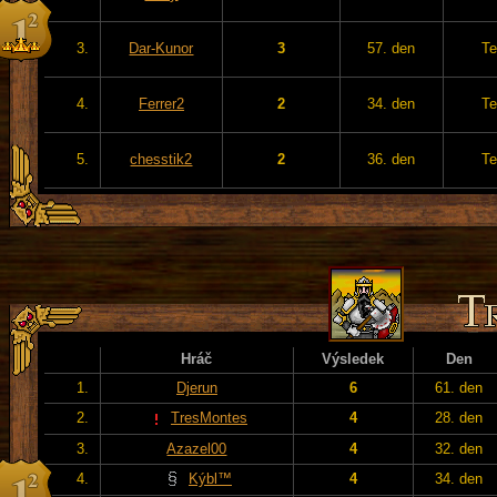
3.
Dar-Kunor
3
57. den
Te
4.
Ferrer2
2
34. den
Te
5.
chesstik2
2
36. den
Te
Hráč
Výsledek
Den
1.
Djerun
6
61. den
2.
TresMontes
4
28. den
3.
Azazel00
4
32. den
4.
Kýbl™
4
34. den