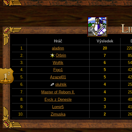
Hráč
Výsledek
1.
aladinn
20
22
Orbrin
2.
7
85
3.
Wolfik
6
54
4.
Figo1
5
42
5.
Azazel01
5
42
6.
pluhtik
4
25
7.
Master of Reborn ll.
4
25
8.
Eyck z Denesle
3
40
9.
Lomir5
3
41
10.
Zimuska
2
26