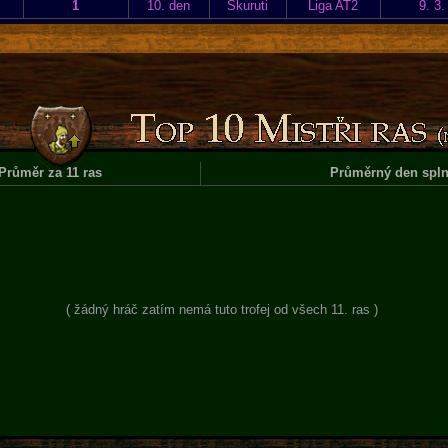
1
10. den
Skuruti
Liga AT2
9. 3.
Průměr za 11 ras
Průměrný den spln
( žádný hráč zatím nemá tuto trofej od všech 11. ras )