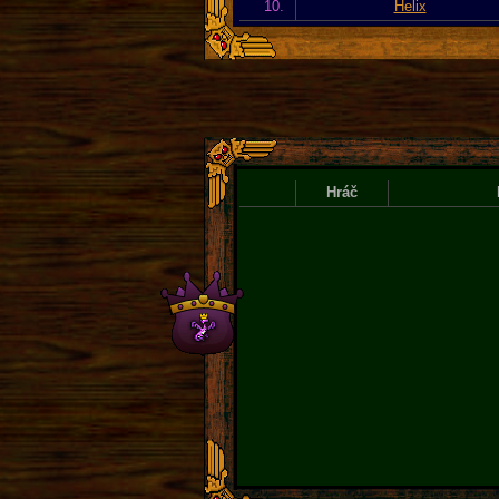
10.
Helix
Hráč