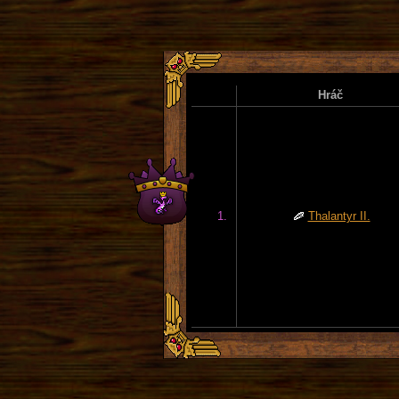
Hráč
1.
Thalantyr II.