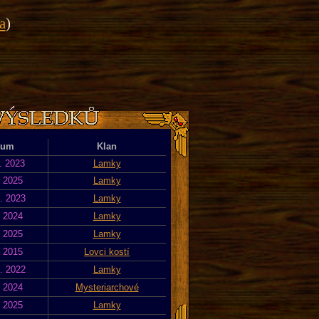
a
)
tum
Klan
. 2023
Lamky
. 2025
Lamky
. 2023
Lamky
. 2024
Lamky
. 2025
Lamky
. 2015
Lovci kostí
. 2022
Lamky
. 2024
Mysteriarchové
. 2025
Lamky