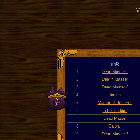
V
Hráč
1.
Dead Master l.
2.
Dea†h Mas†er
3.
Dead Master 8
4.
Indián
5.
Master of Reborn l.
6.
Tehol Beddict
7.
Đead Master
8.
Galwail
9.
Dead Master 7