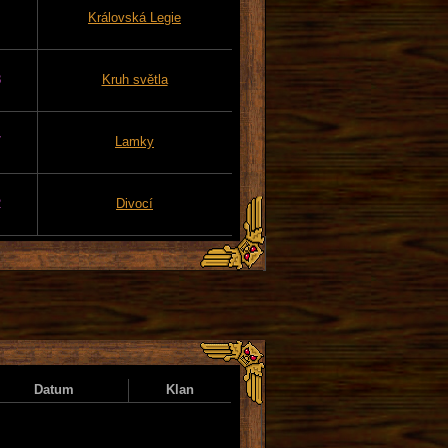
Královská Legie
8
Kruh světla
7
Lamky
2
Divocí
Datum
Klan