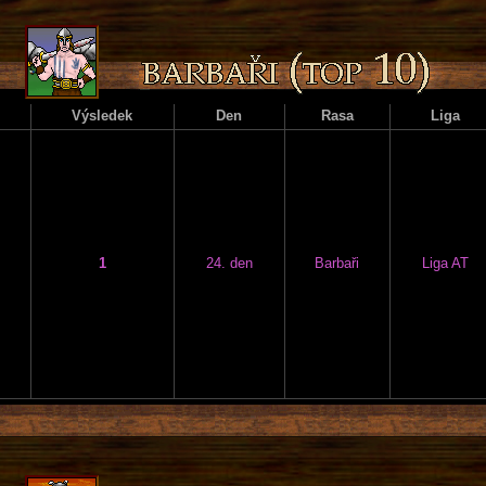
Výsledek
Den
Rasa
Liga
1
24. den
Barbaři
Liga AT