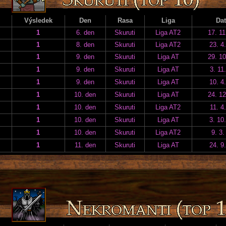
Výsledek
Den
Rasa
Liga
Da
1
6. den
Skuruti
Liga AT2
17. 11
1
8. den
Skuruti
Liga AT2
23. 4
1
9. den
Skuruti
Liga AT
29. 10
1
9. den
Skuruti
Liga AT
3. 11
1
9. den
Skuruti
Liga AT
10. 4
1
10. den
Skuruti
Liga AT
24. 12
1
10. den
Skuruti
Liga AT2
11. 4
1
10. den
Skuruti
Liga AT
3. 10
1
10. den
Skuruti
Liga AT2
9. 3.
1
11. den
Skuruti
Liga AT
24. 9