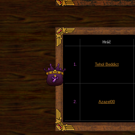
Hráč
1.
Tehol Beddict
2.
Azazel00