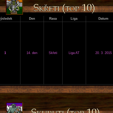
ýsledek
Den
Rasa
Liga
Datum
1
14. den
Skřeti
Liga AT
20. 3. 2015