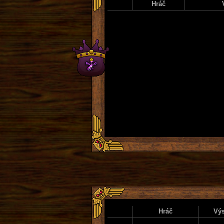
Hráč
Hráč
Výs