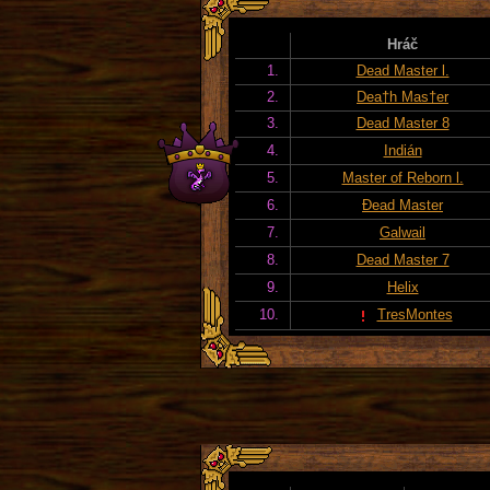
Hráč
1.
Dead Master l.
2.
Dea†h Mas†er
3.
Dead Master 8
4.
Indián
5.
Master of Reborn l.
6.
Đead Master
7.
Galwail
8.
Dead Master 7
9.
Helix
10.
TresMontes