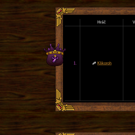
Hráč
V
1.
Klikoroh