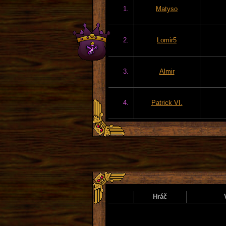
1.
Matyso
2.
Lomir5
3.
Almir
4.
Patrick VI.
Hráč