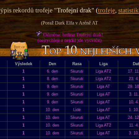
ýpis rekordů trofeje "
Trofejní drak" (
trofeje
,
statistik
(Poraž Dark Elfa v Aréně AT
Odměna: hrdina Trofejní drak!
(nejrychleji a nejdál jde vycvičit)
)
Výsledek
Den
Rasa
Liga
Da
1
6. den
Skuruti
Liga AT2
17. 11
1
8. den
Skuruti
Liga AT2
23. 4
1
9. den
Skuruti
Liga AT
29. 10
1
9. den
Skuruti
Liga AT
3. 11
1
9. den
Skuruti
Liga AT
10. 4
1
10. den
Lidé
Liga AT
1. 10
1
10. den
Skuruti
Liga AT
24. 12
1
10. den
Skuruti
Liga AT2
11. 4
1
10. den
Skuruti
Liga AT
3. 10