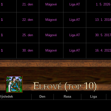
1
21. den
Mágové
Liga AT
1. 5. 2026
1
22. den
Mágové
Liga AT
13. 1. 201
1
25. den
Mágové
Liga AT
30. 5. 201
1
30. den
Mágové
Liga AT
16. 4. 202
Výsledek
Den
Rasa
Liga