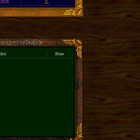
 2026
X.
ění
Klan