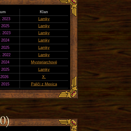
tum
Klan
. 2023
Lamky
. 2025
Lamky
. 2023
Lamky
. 2024
Lamky
. 2025
Lamky
. 2022
Lamky
. 2024
Mysteriarchové
. 2025
Lamky
 2026
X.
. 2015
Paliči z Mexica