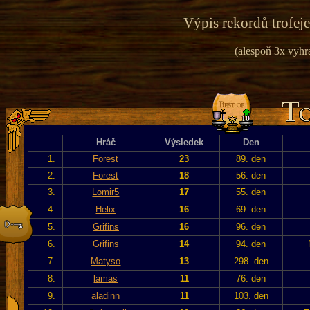
Výpis rekordů trofeje
(alespoň 3x vyhr
Hráč
Výsledek
Den
1.
Forest
23
89. den
2.
Forest
18
56. den
3.
Lomir5
17
55. den
4.
Helix
16
69. den
5.
Grifins
16
96. den
6.
Grifins
14
94. den
7.
Matyso
13
298. den
8.
lamas
11
76. den
9.
aladinn
11
103. den