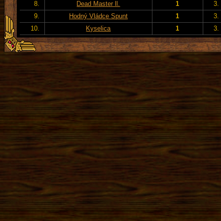
8.
Dead Master ll.
1
3.
9.
Hodný Vládce Spunt
1
3.
10.
Kyselica
1
3.