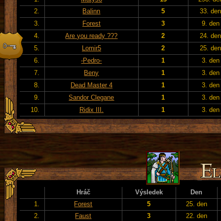
2.
Balinn
5
33. de
3.
Forest
3
9. den
4.
Are you ready ???
2
24. de
5.
Lomir5
2
25. de
6.
-Pedro-
1
3. den
7.
Beny
1
3. den
8.
Dead Master 4
1
3. den
9.
Sandor Clegane
1
3. den
10.
Ridix III.
1
3. den
Hráč
Výsledek
Den
1.
Forest
5
25. den
2.
Faust
3
22. den