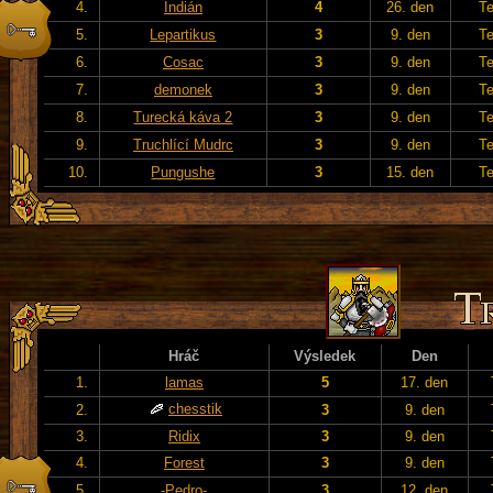
4.
Indián
4
26. den
T
5.
Lepartikus
3
9. den
T
6.
Cosac
3
9. den
T
7.
demonek
3
9. den
T
8.
Turecká káva 2
3
9. den
T
9.
Truchlící Mudrc
3
9. den
T
10.
Pungushe
3
15. den
T
Hráč
Výsledek
Den
1.
lamas
5
17. den
chesstik
2.
3
9. den
3.
Ridix
3
9. den
4.
Forest
3
9. den
5.
-Pedro-
3
12. den