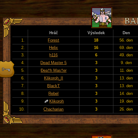
Hráč
Výsledek
Den
1.
Forest
18
56. den
2.
Helix
16
69. den
3.
h116
6
49. den
4.
Dead Master 5
3
9. den
5.
Đea†h Mas†er
3
11. den
6.
Klikoroh_II
3
13. den
7.
BlackT
3
13. den
8.
Rebel
3
14. den
9.
Klikoroh
3
19. den
10.
Chacharian
3
26. den