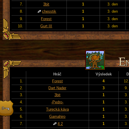
7.
3bit
1
3. den
8.
chesstik
1
3. den
9.
Forest
1
3. den
10.
Gurt III
1
3. den
Hráč
Výsledek
D
1.
Forest
4
12
2.
Dart Nader
3
9.
3.
3bit
1
3.
4.
-Pedro-
1
3.
5.
Turecká káva
1
3.
6.
Gamahiro
1
3.
7.
4 2
1
3.