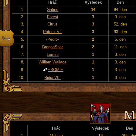
Hráč
Výsledek
Den
1.
Grifins
14
94. den
2.
Forest
3
9. den
3.
Citrus
3
52. den
4.
Patrick VI.
3
93. den
5.
-Pedro-
2
6. den
6.
DragonSpar
2
11. den
7.
Lomir5
1
3. den
8.
William Wallace
1
3. den
9.
~BOMI~
1
3. den
10.
Ridix VII.
1
3. den
Hráč
Výsledek
Den
1.
Matyso
13
298. de