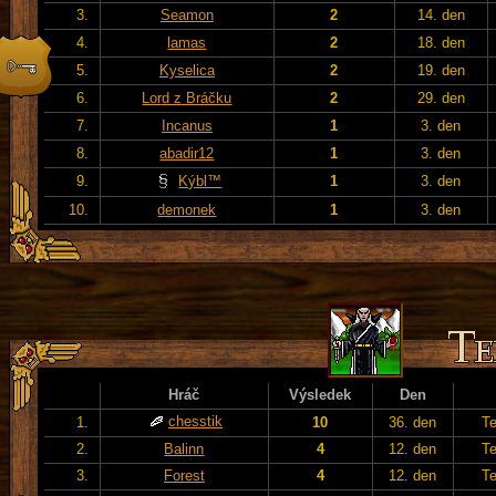
3.
Seamon
2
14. den
4.
lamas
2
18. den
5.
Kyselica
2
19. den
6.
Lord z Bráčku
2
29. den
7.
Incanus
1
3. den
8.
abadir12
1
3. den
9.
Kýbl™
1
3. den
10.
demonek
1
3. den
Hráč
Výsledek
Den
chesstik
1.
10
36. den
T
2.
Balinn
4
12. den
T
3.
Forest
4
12. den
T