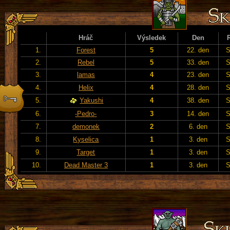
Hráč
Výsledek
Den
1.
Forest
5
22. den
S
2.
Rebel
5
33. den
S
3.
lamas
4
23. den
S
4.
Helix
4
28. den
S
5.
Yakushi
4
38. den
S
6.
-Pedro-
3
14. den
S
7.
demonek
2
6. den
S
8.
Kyselica
1
3. den
S
9.
Target
1
3. den
S
10.
Dead Master 3
1
3. den
S