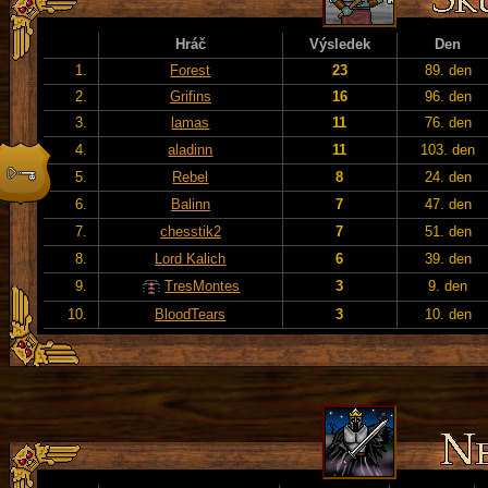
Hráč
Výsledek
Den
1.
Forest
23
89. den
2.
Grifins
16
96. den
3.
lamas
11
76. den
4.
aladinn
11
103. den
5.
Rebel
8
24. den
6.
Balinn
7
47. den
7.
chesstik2
7
51. den
8.
Lord Kalich
6
39. den
9.
TresMontes
3
9. den
10.
BloodTears
3
10. den