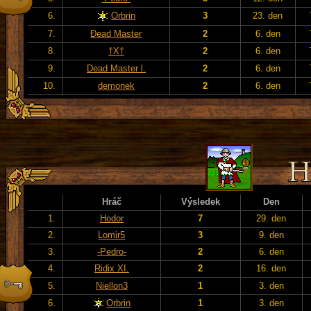
6.
Orbrin
3
23. den
7.
Đead Master
2
6. den
8.
†X†
2
6. den
9.
Dead Master l.
2
6. den
10.
demonek
2
6. den
Hráč
Výsledek
Den
1.
Hodor
7
29. den
2.
Lomir5
3
9. den
3.
-Pedro-
2
6. den
4.
Ridix XI.
2
16. den
5.
Niellon3
1
3. den
6.
Orbrin
1
3. den