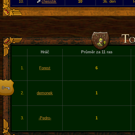
10.
chesstik
10
36. den
T
Hráč
Průměr za 11 ras
1.
Forest
6
2.
demonek
1
3.
-Pedro-
1