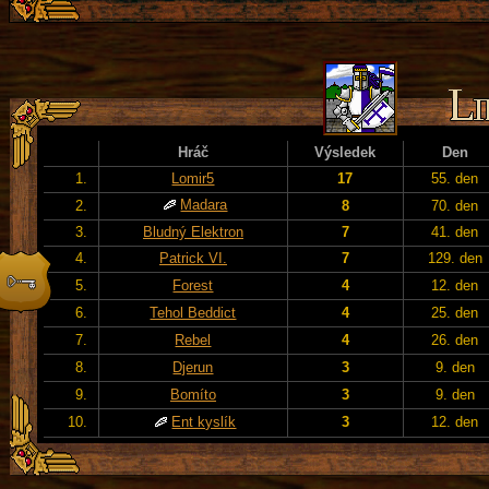
Hráč
Výsledek
Den
1.
Lomir5
17
55. den
Madara
2.
8
70. den
3.
Bludný Elektron
7
41. den
4.
Patrick VI.
7
129. den
5.
Forest
4
12. den
6.
Tehol Beddict
4
25. den
7.
Rebel
4
26. den
8.
Djerun
3
9. den
9.
Bomíto
3
9. den
10.
Ent kyslík
3
12. den