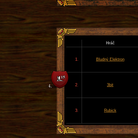
Hráč
1.
Bludný Elektron
2.
3bit
3.
Rubick