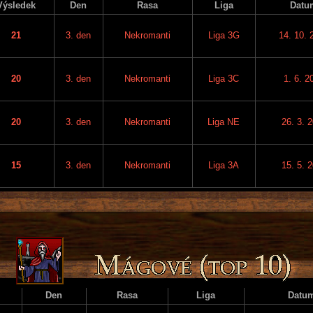
Výsledek
Den
Rasa
Liga
Datu
21
3. den
Nekromanti
Liga 3G
14. 10. 
20
3. den
Nekromanti
Liga 3C
1. 6. 2
20
3. den
Nekromanti
Liga NE
26. 3. 
15
3. den
Nekromanti
Liga 3A
15. 5. 
Den
Rasa
Liga
Datu