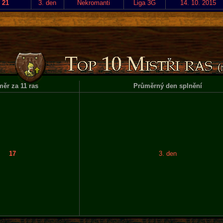
21
3. den
Nekromanti
Liga 3G
14. 10. 2015
ěr za 11 ras
Průměrný den splnění
17
3. den