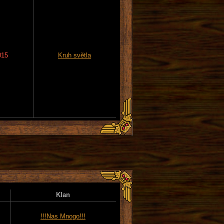
015
Kruh světla
Klan
!!!Nas Mnogo!!!