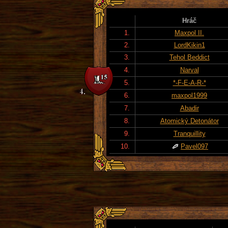
Hráč
1.
Maxpol II.
2.
LordKikin1
3.
Tehol Beddict
4.
Narval
5.
*-F-E-A-R-*
6.
maxpol1999
7.
Abadir
8.
Atomický Detonátor
9.
Tranquillity
10.
Pavel097