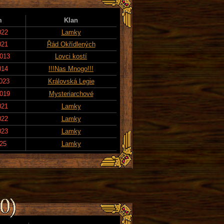
m
Klan
022
Lamky
021
Řád Okřídlených
2013
Lovci kostí
014
!!!Nas Mnogo!!!
2023
Královská Legie
2019
Mysteriarchové
021
Lamky
022
Lamky
023
Lamky
025
Lamky