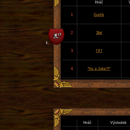
Hráč
1.
Gurtík
2.
3bit
3.
†X†
4.
*Its a Joke?!*
Hráč
Výsledek