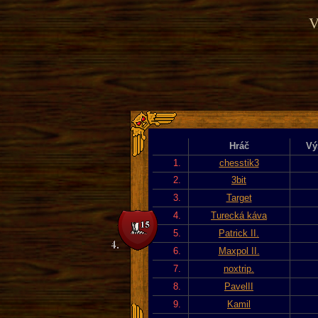
V
Hráč
Vý
1.
chesstik3
2.
3bit
3.
Target
4.
Turecká káva
5.
Patrick II.
6.
Maxpol II.
7.
noxtrip.
8.
PavelII
9.
Kamil