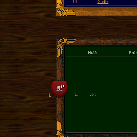
10.
Gurtík
Hráč
Prům
1.
3bit