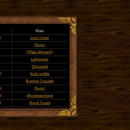
Klan
5
Lovci kostí
Divocí
4
!!!Nas Mnogo!!!
6
Lemmings
2
Discworld
3
Kruh světla
5
Burning Crusade
9
Divocí
9
Mysteriarchové
1
Royal Guard