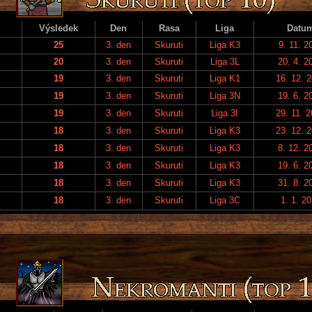
Výsledek
Den
Rasa
Liga
Datu
25
3. den
Skuruti
Liga K3
9. 11. 2
20
3. den
Skuruti
Liga 3L
20. 4. 2
19
3. den
Skuruti
Liga K1
16. 12. 
19
3. den
Skuruti
Liga 3N
19. 6. 2
19
3. den
Skuruti
Liga 3I
29. 11. 
18
3. den
Skuruti
Liga K3
23. 12. 
18
3. den
Skuruti
Liga K3
8. 12. 2
18
3. den
Skuruti
Liga K3
19. 6. 2
18
3. den
Skuruti
Liga K3
31. 8. 2
18
3. den
Skuruti
Liga 3C
1. 1. 2