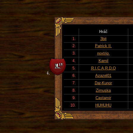
Hráč
1.
3bit
2.
Patrick II.
3.
noxtrip.
4.
Kamil
5.
R.I.C.A.R.D.O
6.
Azazel01
7.
Dar-Kunor
8.
Zimuska
9.
Castamir
10.
HUHUHU