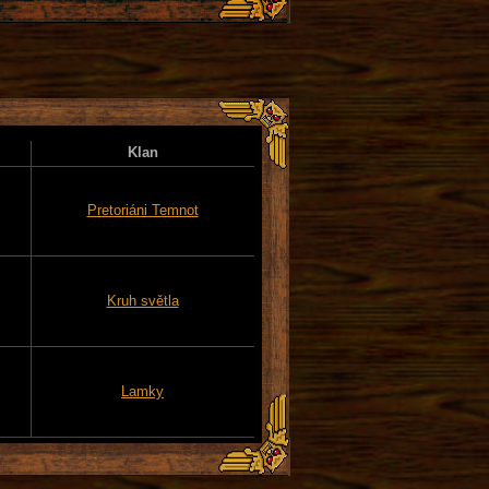
Klan
Pretoriáni Temnot
Kruh světla
Lamky