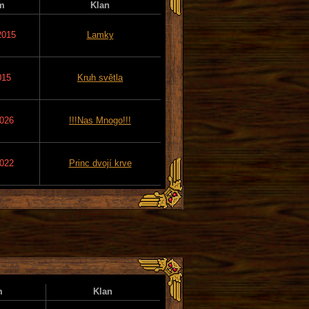
m
Klan
2015
Lamky
015
Kruh světla
2026
!!!Nas Mnogo!!!
2022
Princ dvojí krve
m
Klan