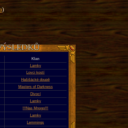
a
)
Klan
Lamky
Lovci kostí
Hašišácké doupě
Masters of Darkness
Divocí
Lamky
!!!Nas Mnogo!!!
Lamky
Lemmings