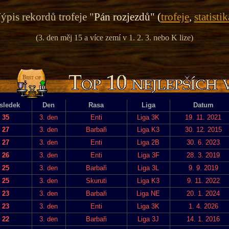
ýpis rekordů trofeje "
Pán rozjezdů" (
trofeje
,
statistik
(3. den měj 15 a více zemí v 1. 2. 3. nebo K lize)
sledek
Den
Rasa
Liga
Datum
35
3. den
Enti
Liga 3K
19. 11. 2021
27
3. den
Barbaři
Liga K3
30. 12. 2015
27
3. den
Enti
Liga 2B
30. 6. 2023
26
3. den
Enti
Liga 3F
28. 3. 2019
25
3. den
Barbaři
Liga 3L
9. 9. 2019
25
3. den
Skuruti
Liga K3
9. 11. 2022
23
3. den
Barbaři
Liga NE
20. 1. 2024
23
3. den
Enti
Liga 3K
1. 4. 2026
22
3. den
Barbaři
Liga 3J
14. 1. 2016