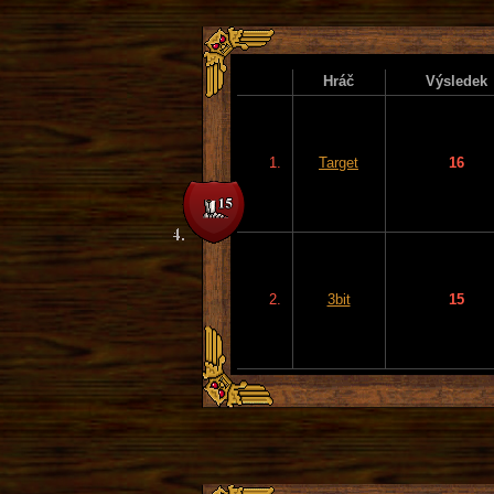
Hráč
Výsledek
1.
Target
16
2.
3bit
15