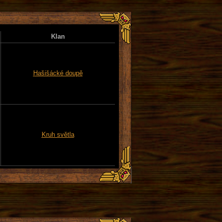
Klan
Hašišácké doupě
Kruh světla