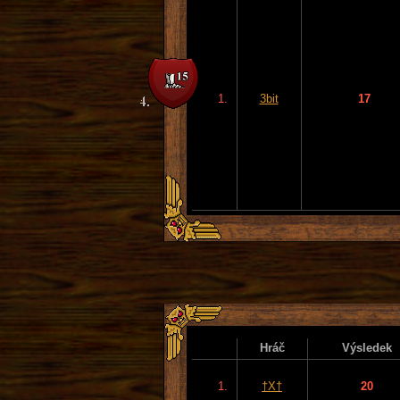
1.
3bit
17
Hráč
Výsledek
1.
†X†
20