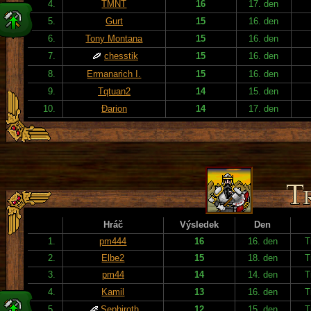
4.
TMNT
16
17. den
5.
Gurt
15
16. den
6.
Tony Montana
15
16. den
7.
chesstik
15
16. den
8.
Ermanarich I.
15
16. den
9.
Tqtuan2
14
15. den
10.
Đarion
14
17. den
Hráč
Výsledek
Den
1.
pm444
16
16. den
T
2.
Elbe2
15
18. den
T
3.
pm44
14
14. den
T
4.
Kamil
13
16. den
T
5.
Sephiroth
12
15. den
T