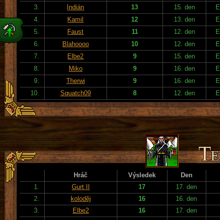
3.
Indián
13
15. den
E
4.
Kamil
12
13. den
E
5.
Faust
11
12. den
E
6.
Blahoooo
10
12. den
E
7.
Elbe2
9
15. den
E
8.
Miko
9
16. den
E
9.
Therwi
9
16. den
E
10.
Squatch09
8
12. den
E
Hráč
Výsledek
Den
1.
Gurt II
17
17. den
2.
koloděj
16
16. den
3.
Elbe2
16
17. den