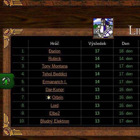
Hráč
Výsledek
Den
1.
Đarion
17
18. den
2.
Rubick
14
14. den
3.
Tony Montana
14
17. den
4.
Tehol Beddict
14
17. den
5.
Ermanarich I.
14
17. den
6.
Dar-Kunor
13
16. den
7.
Orbrin
13
16. den
8.
Lord
13
16. den
9.
Elbe2
13
16. den
10.
Bludný Elektron
13
17. den