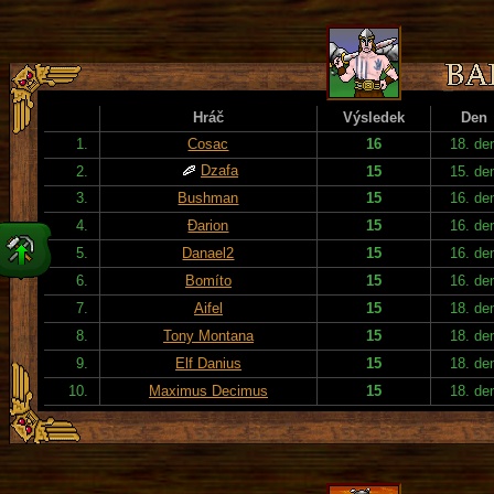
Hráč
Výsledek
Den
1.
Cosac
16
18. de
Dzafa
2.
15
15. de
3.
Bushman
15
16. de
4.
Đarion
15
16. de
5.
Danael2
15
16. de
6.
Bomíto
15
16. de
7.
Aifel
15
18. de
8.
Tony Montana
15
18. de
9.
Elf Danius
15
18. de
10.
Maximus Decimus
15
18. de