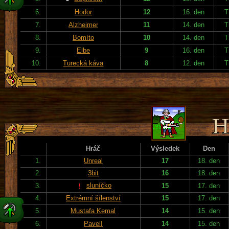
6.
Hodor
12
16. den
T
7.
Alzheimer
11
14. den
T
8.
Bomíto
10
14. den
T
9.
Elbe
9
16. den
T
10.
Turecká káva
8
12. den
T
Hráč
Výsledek
Den
1.
Unreal
17
18. den
2.
3bit
16
18. den
sluníčko
3.
15
17. den
4.
Extrémní šílenství
15
17. den
5.
Mustafa Kemal
14
15. den
6.
PavelI
14
15. den