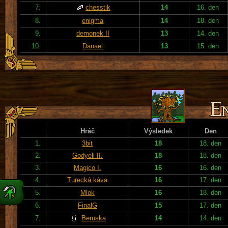
7.
chesstik
14
16. den
8.
enigma
14
18. den
9.
demonek II
13
14. den
10.
Danael
13
15. den
Hráč
Výsledek
Den
1.
3bit
18
18. den
2.
Godyell II.
18
18. den
3.
Magico I.
16
16. den
4.
Turecká káva
16
17. den
5.
Mlok
16
18. den
6.
FinalG
15
17. den
7.
Beruska
14
14. den