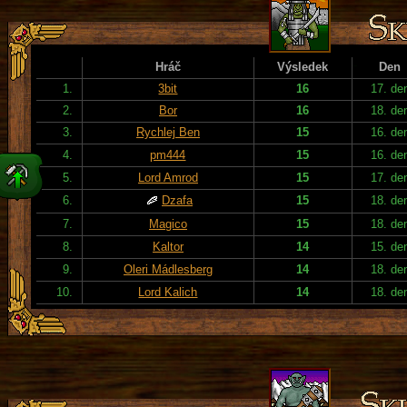
Hráč
Výsledek
Den
1.
3bit
16
17. de
2.
Bor
16
18. de
3.
Rychlej Ben
15
16. de
4.
pm444
15
16. de
5.
Lord Amrod
15
17. de
6.
Dzafa
15
18. de
7.
Magico
15
18. de
8.
Kaltor
14
15. de
9.
Oleri Mádlesberg
14
18. de
10.
Lord Kalich
14
18. de