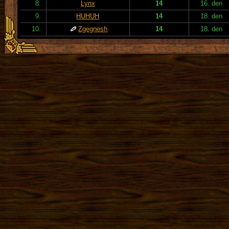
8.
Lynx
14
16. den
9.
HUHUH
14
18. den
10.
Zgegnesh
14
18. den