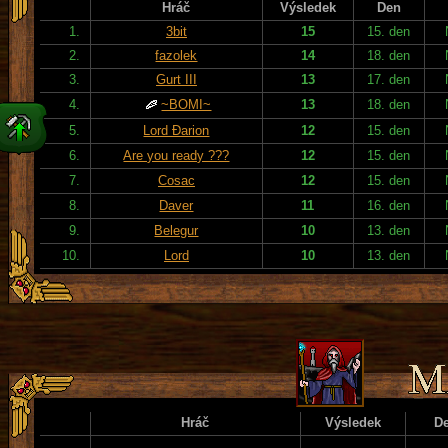
Hráč
Výsledek
Den
1.
3bit
15
15. den
2.
fazolek
14
18. den
3.
Gurt III
13
17. den
4.
~BOMI~
13
18. den
5.
Lord Đarion
12
15. den
6.
Are you ready ???
12
15. den
7.
Cosac
12
15. den
8.
Daver
11
16. den
9.
Belegur
10
13. den
10.
Lord
10
13. den
Hráč
Výsledek
D