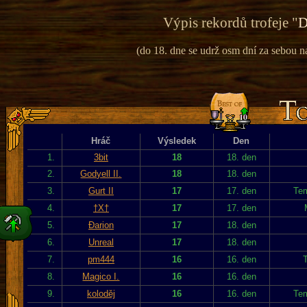
Výpis rekordů trofeje "
D
(do 18. dne se udrž osm dní za sebou na 
Hráč
Výsledek
Den
1.
3bit
18
18. den
2.
Godyell II.
18
18. den
3.
Gurt II
17
17. den
Tem
4.
†X†
17
17. den
5.
Đarion
17
18. den
6.
Unreal
17
18. den
7.
pm444
16
16. den
T
8.
Magico I.
16
16. den
9.
koloděj
16
16. den
Tem