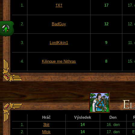
1.
†X†
17
17.
2.
BadGuy
12
12.
3.
LordKikin1
9
11.
4.
Kilinque me Nithras
8
15.
Hráč
Výsledek
Den
1.
3bit
14
16. den
E
2.
Mlok
14
17. den
E