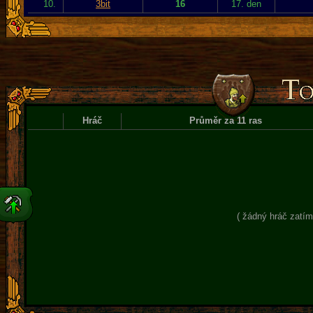
10.
3bit
16
17. den
Hráč
Průměr za 11 ras
( žádný hráč zatím