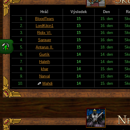
Hráč
Výsledek
Den
R
1.
BloodTears
15
15. den
Sku
2.
LordKikin1
15
16. den
Sku
3.
Ridix VI.
15
16. den
Sku
4.
Sarquer
15
16. den
Sku
5.
Antarus II.
15
18. den
Sku
6.
Gurtík
14
14. den
Sku
7.
Haleth
14
14. den
Sku
8.
khar
14
15. den
Sku
9.
Narval
14
15. den
Sku
10.
Mahdi
14
15. den
Sku