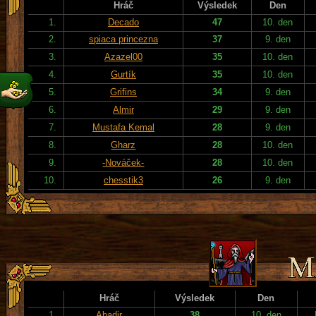
Hráč
Výsledek
Den
1.
Decado
47
10. den
2.
spiaca princezna
37
9. den
3.
Azazel00
35
10. den
4.
Gurtík
35
10. den
5.
Grifins
34
9. den
6.
Almir
29
9. den
7.
Mustafa Kemal
28
9. den
8.
Gharz
28
10. den
9.
-Nováček-
28
10. den
10.
chesstik3
26
9. den
Hráč
Výsledek
Den
1.
Abadir
38
10. den