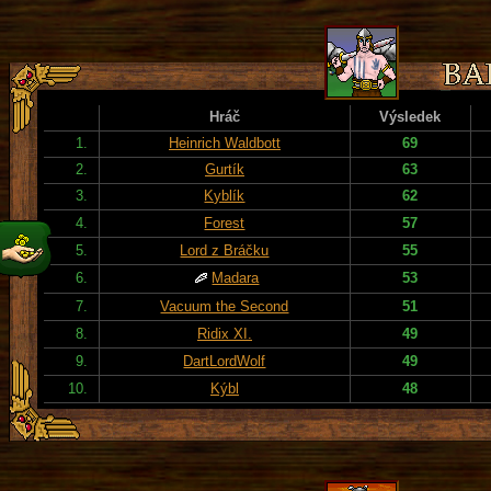
Hráč
Výsledek
1.
Heinrich Waldbott
69
2.
Gurtík
63
3.
Kyblík
62
4.
Forest
57
5.
Lord z Bráčku
55
6.
Madara
53
7.
Vacuum the Second
51
8.
Ridix XI.
49
9.
DartLordWolf
49
10.
Kýbl
48