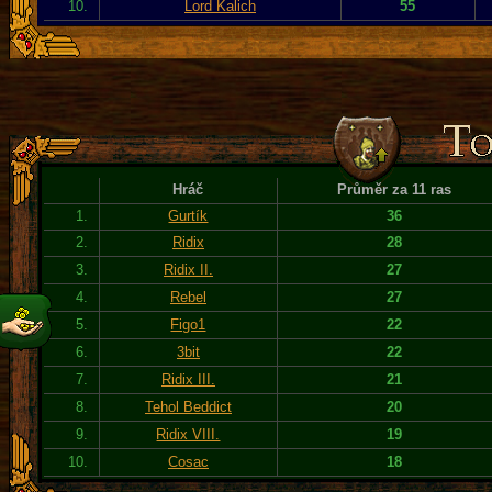
10.
Lord Kalich
55
Hráč
Průměr za 11 ras
1.
Gurtík
36
2.
Ridix
28
3.
Ridix II.
27
4.
Rebel
27
5.
Figo1
22
6.
3bit
22
7.
Ridix III.
21
8.
Tehol Beddict
20
9.
Ridix VIII.
19
10.
Cosac
18