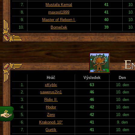
7.
Mustafa Kemal
41
10.
8.
maxpol1999
41
10.
9.
Master of Reborn l.
40
10.
10.
Bomeček
39
10.
Hráč
Výsledek
Den
1.
xKyblx
63
10. den
2.
sawerus2in1
46
10. den
3.
Ridix II.
46
10. den
4.
Hodor
42
10. den
5.
Zero
42
10. den
6.
Krakonoš 10°
41
9. den
7.
Gurtík
41
10. den