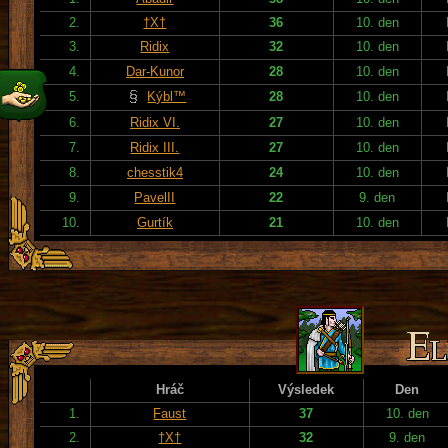
2.
†X†
36
10. den
3.
Ridix
32
10. den
4.
Dar-Kunor
28
10. den
5.
Kýbl™
28
10. den
6.
Ridix VI.
27
10. den
7.
Ridix III.
27
10. den
8.
chesstik4
24
10. den
9.
PavelII
22
9. den
10.
Gurtík
21
10. den
Hráč
Výsledek
Den
1.
Faust
37
10. den
2.
†X†
32
9. den