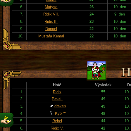
6.
Matyso
26
10. den
7.
Ridix VII.
24
9. den
8.
Ridix II.
23
10. den
9.
Danael
22
10. den
10.
Mustafa Kemal
22
10. den
Hráč
Výsledek
D
1.
Ridix
55
10.
2.
PavelI
49
10.
draken
3.
49
10.
Kýbl™
4.
48
10.
5.
Rebel
44
10.
6.
Ridix V.
42
10.