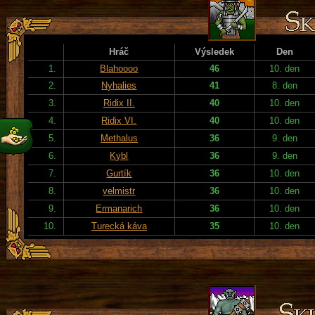
Hráč
Výsledek
Den
1.
Blahoooo
46
10. den
2.
Nyhalies
41
8. den
3.
Ridix II.
40
10. den
4.
Ridix VI.
40
10. den
5.
Methalus
36
9. den
6.
Kybl
36
9. den
7.
Gurtík
36
10. den
8.
velmistr
36
10. den
9.
Ermanarich
36
10. den
10.
Turecká káva
35
10. den