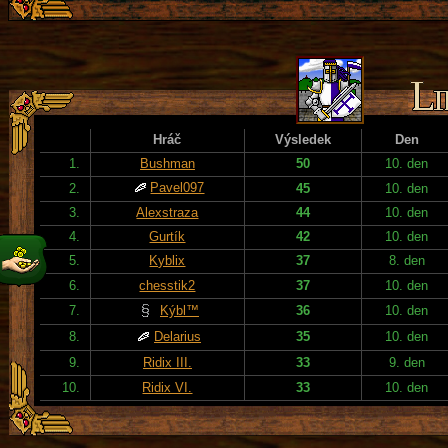
Hráč
Výsledek
Den
1.
Bushman
50
10. den
Pavel097
2.
45
10. den
3.
Alexstraza
44
10. den
4.
Gurtík
42
10. den
5.
Kyblix
37
8. den
6.
chesstik2
37
10. den
7.
Kýbl™
36
10. den
8.
Delarius
35
10. den
9.
Ridix III.
33
9. den
10.
Ridix VI.
33
10. den