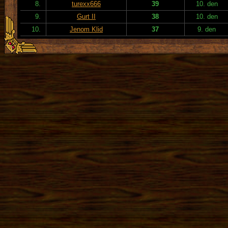
8.
turexx666
39
10. den
9.
Gurt II
38
10. den
10.
Jenom Klid
37
9. den