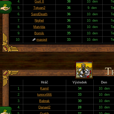
4.
Gurt II
38
10. den
T
5.
Tqtuan2
36
9. den
T
6.
SandDeath
36
10. den
T
7.
Nighel
36
10. den
T
8.
Matylda
35
10. den
T
9.
Bomík
35
10. den
T
10.
maxpol
33
10. den
T
Hráč
Výsledek
Den
1.
Kamil
34
10. den
2.
turexx666
33
10. den
3.
Babrak
30
10. den
4.
Danael2
28
10. den
5.
Gurtík
27
10. den