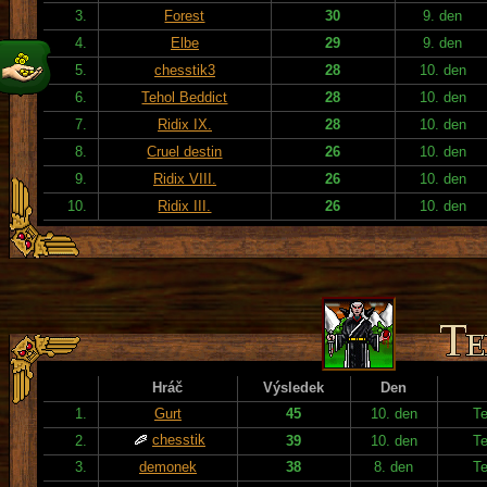
3.
Forest
30
9. den
4.
Elbe
29
9. den
5.
chesstik3
28
10. den
6.
Tehol Beddict
28
10. den
7.
Ridix IX.
28
10. den
8.
Cruel destin
26
10. den
9.
Ridix VIII.
26
10. den
10.
Ridix III.
26
10. den
Hráč
Výsledek
Den
1.
Gurt
45
10. den
T
chesstik
2.
39
10. den
T
3.
demonek
38
8. den
T