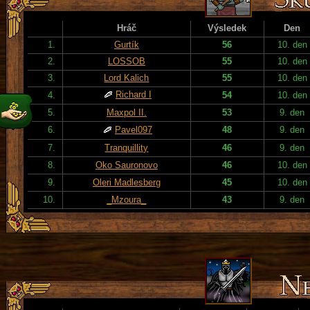
Hráč
Výsledek
Den
1.
Gurtík
56
10. den
2.
LOSSOB
55
10. den
3.
Lord Kalich
55
10. den
Richard I
4.
54
10. den
5.
Maxpol II.
53
9. den
6.
Pavel097
48
9. den
7.
Tranquillity
46
9. den
8.
Oko Sauronovo
46
10. den
9.
Oleri Madlesberg
45
10. den
10.
_Mzoura_
43
9. den