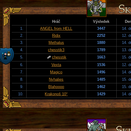
Hráč
Výsledek
De
1.
ANGEL from HELL
3447
14. 
2.
Ridix
2252
12. 
3.
Methalus
1880
14. 
4.
chesstik3
1789
13. 
5.
chesstik
1663
15. 
6.
Vexta
1536
12. 
7.
Magico
1496
14. 
8.
Nyhalies
1485
15. 
9.
Blahoooo
1462
15. 
10.
Krakonoš 10°
1429
14. 