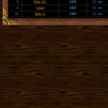
8.
Ridix VII.
1435
12. den
9.
Indián
1422
13. den
10.
Ridix II.
1403
13. den