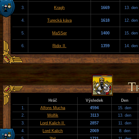
3.
Kragh
1669
13. den
4.
Turecká káva
1618
12. den
5.
MaSSer
1400
15. den
6.
Ridix II.
1359
14. den
Hráč
Výsledek
Den
1.
Alfons Mucha
4594
15. den
2.
Wolfik
3113
13. den
3.
Lord Kalich II.
2857
11. den
4.
Lord Kalich
2069
8. den
5.
3bit
1721
11. den