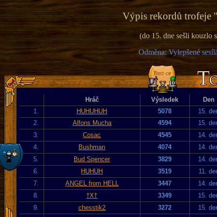
Výpis rekordů trofeje 
(do 15. dne sešli kouzlo
Odměna: Vylepšené sesílá
Hráč
Výsledek
Den
1.
HUHUHUH
5078
15. de
2.
Alfons Mucha
4594
15. de
3.
Cosac
4545
14. de
4.
Bushman
4074
14. de
5.
Bud Spencer
3829
14. de
6.
HUHUH
3519
11. de
7.
ANGEL from HELL
3447
14. de
8.
†X†
3349
15. de
9.
chesstik2
3272
15. de