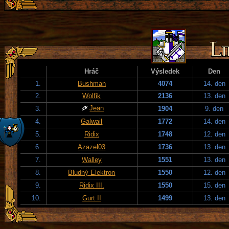
Hráč
Výsledek
Den
1.
Bushman
4074
14. den
2.
Wolfik
2136
13. den
Jean
3.
1904
9. den
4.
Galwail
1772
14. den
5.
Ridix
1748
12. den
6.
Azazel03
1736
13. den
7.
Walley
1551
13. den
8.
Bludný Elektron
1550
12. den
9.
Ridix III.
1550
15. den
10.
Gurt II
1499
13. den