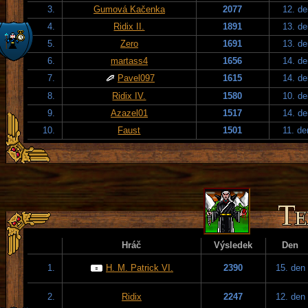
3.
Gumová Kačenka
2077
12. de
4.
Ridix II.
1891
13. de
5.
Zero
1691
13. de
6.
martass4
1656
14. de
7.
Pavel097
1615
14. de
8.
Ridix IV.
1580
10. de
9.
Azazel01
1517
14. de
10.
Faust
1501
11. de
Hráč
Výsledek
Den
1.
H. M. Patrick VI.
2390
15. den
2.
Ridix
2247
12. den