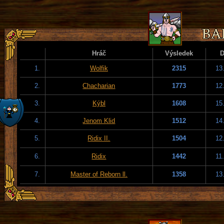
Hráč
Výsledek
1.
Wolfik
2315
13
2.
Chacharian
1773
12
3.
Kýbl
1608
15
4.
Jenom Klid
1512
14
5.
Ridix II.
1504
12
6.
Ridix
1442
11
7.
Master of Reborn ll.
1358
13