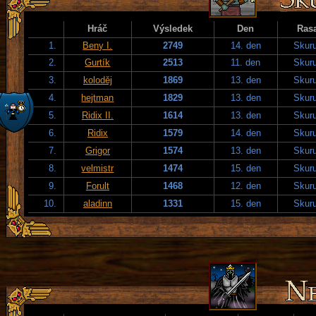
Hráč
Výsledek
Den
Ras
1.
Beny I.
2749
14. den
Skuru
2.
Gurtík
2513
11. den
Skuru
3.
koloděj
1869
13. den
Skuru
4.
hejtman
1829
13. den
Skuru
5.
Ridix II.
1614
13. den
Skuru
6.
Ridix
1579
14. den
Skuru
7.
Grigor
1574
13. den
Skuru
8.
velmistr
1474
15. den
Skuru
9.
Forult
1468
12. den
Skuru
10.
aladinn
1331
15. den
Skuru