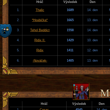
Hráč
Výsledek
Den
1.
Thalic
1689
14. den
2.
*Houbička*
1665
13. den
3.
Tehol Beddict
1558
14. den
4.
Ridix II.
1429
10. den
5.
Ridix
1411
12. den
6.
-Nováček-
1405
13. den
Hráč
Výsledek
Den
1.
Cosac
4545
14. den