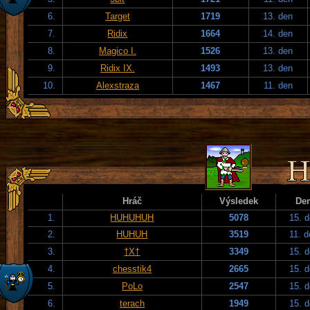
6.
Target
1719
13. den
7.
Ridix
1664
14. den
8.
Magico I.
1526
13. den
9.
Ridix IX.
1493
13. den
10.
Alexstraza
1467
11. den
Hráč
Výsledek
De
1.
HUHUHUH
5078
15. 
2.
HUHUH
3519
11. 
3.
†X†
3349
15. 
4.
chesstik4
2665
15. 
5.
PoLo
2547
15. 
6.
terach
1949
15. 