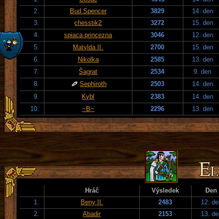
2.
Bud Spencer
3829
14. den
3.
chesstik2
3272
15. den
4.
spiaca princezna
3046
12. den
5.
Matylda II.
2700
15. den
6.
Nikolka
2585
13. den
7.
Šagrat
2534
9. den
8.
Sephiroth
2503
14. den
9.
Kybl
2383
14. den
10.
~B~
2296
13. den
Hráč
Výsledek
Den
1.
Beny II.
2483
12. de
2.
Abadir
2153
13. de