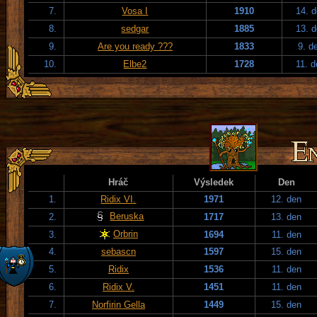
7.
Vosa I
1910
14. 
8.
sedgar
1885
13. 
9.
Are you ready ???
1833
9. d
10.
Elbe2
1728
11. 
Hráč
Výsledek
Den
1.
Ridix VI.
1971
12. den
Beruska
2.
1717
13. den
Orbrin
3.
1694
11. den
4.
sebascn
1597
15. den
5.
Ridix
1536
11. den
6.
Ridix V.
1451
11. den
7.
Norfirin Gella
1449
15. den