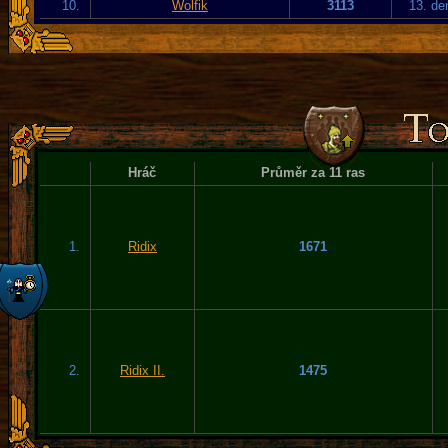
10.
Wolfik
3113
13. de
Hráč
Průměr za 11 ras
1.
Ridix
1671
2.
Ridix II.
1475