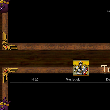
( z
Hráč
Výsledek
D