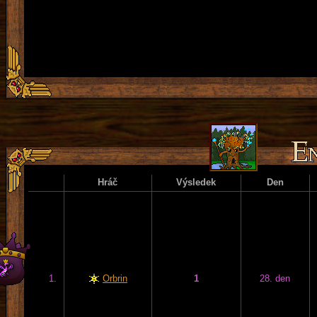
Hráč
Výsledek
Den
1.
Orbrin
1
28. den