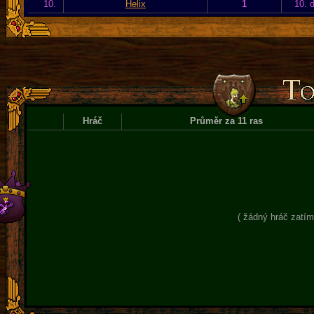
10.
Helix
1
10. 
Hráč
Průměr za 11 ras
( žádný hráč zatím