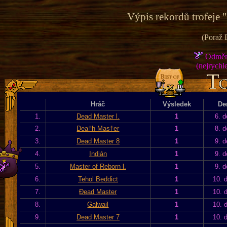
Výpis rekordů trofeje 
(Poraž 
Odměna
(nejrychle
Hráč
Výsledek
De
1.
Dead Master l.
1
6. d
2.
Dea†h Mas†er
1
8. d
3.
Dead Master 8
1
9. d
4.
Indián
1
9. d
5.
Master of Reborn l.
1
9. d
6.
Tehol Beddict
1
10. 
7.
Đead Master
1
10. 
8.
Galwail
1
10. 
9.
Dead Master 7
1
10. 