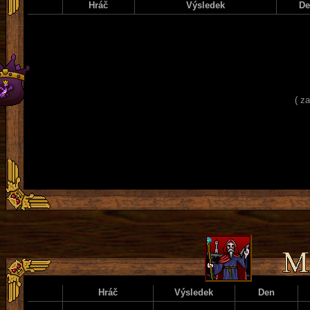
Hráč
Výsledek
D
( z
Hráč
Výsledek
Den