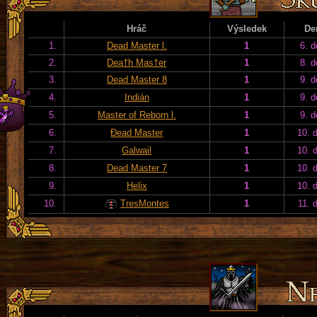
Hráč
Výsledek
De
1.
Dead Master l.
1
6. d
2.
Dea†h Mas†er
1
8. d
3.
Dead Master 8
1
9. d
4.
Indián
1
9. d
5.
Master of Reborn l.
1
9. d
6.
Đead Master
1
10. 
7.
Galwail
1
10. 
8.
Dead Master 7
1
10. 
9.
Helix
1
10. 
10.
TresMontes
1
11. 