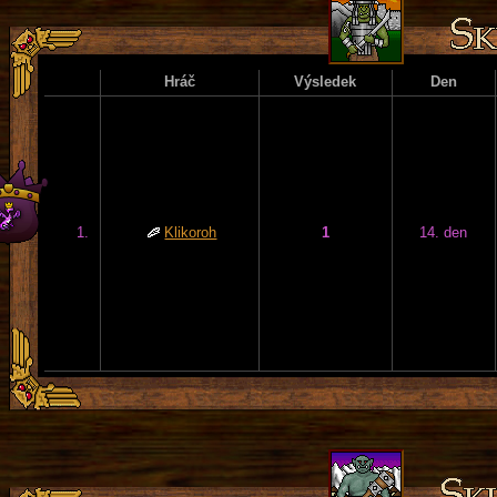
Hráč
Výsledek
Den
1.
Klikoroh
1
14. den