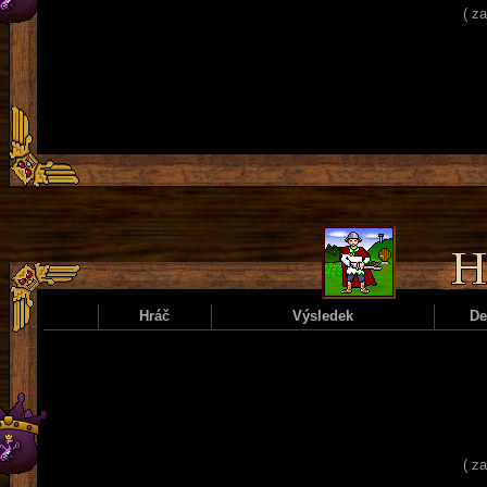
( z
Hráč
Výsledek
D
( z