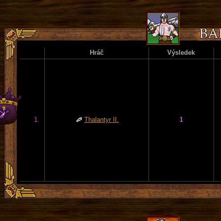
Hráč
Výsledek
1.
Thalantyr II.
1