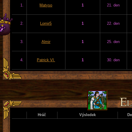
1.
Matyso
1
21. den
2.
Lomir5
1
22. den
3.
Almir
1
25. den
4.
Patrick VI.
1
30. den
Hráč
Výsledek
D