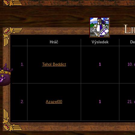
Hráč
Výsledek
D
1.
Tehol Beddict
1
10. 
2.
Azazel00
1
21. 