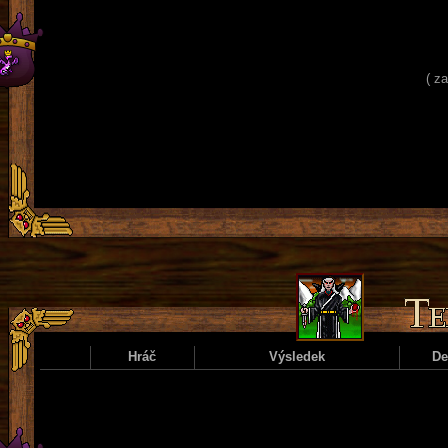
( z
Hráč
Výsledek
D