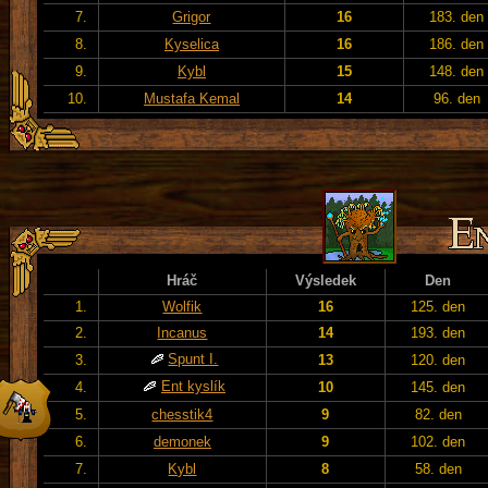
7.
Grigor
16
183. den
8.
Kyselica
16
186. den
9.
Kybl
15
148. den
10.
Mustafa Kemal
14
96. den
Hráč
Výsledek
Den
1.
Wolfik
16
125. den
2.
Incanus
14
193. den
Spunt I.
3.
13
120. den
Ent kyslík
4.
10
145. den
5.
chesstik4
9
82. den
6.
demonek
9
102. den
7.
Kybl
8
58. den