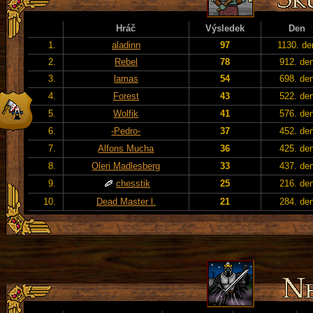
Hráč
Výsledek
Den
1.
aladinn
97
1130. de
2.
Rebel
78
912. de
3.
lamas
54
698. de
4.
Forest
43
522. de
5.
Wolfik
41
576. de
6.
-Pedro-
37
452. de
7.
Alfons Mucha
36
425. de
8.
Oleri Madlesberg
33
437. de
9.
chesstik
25
216. de
10.
Dead Master l.
21
284. de