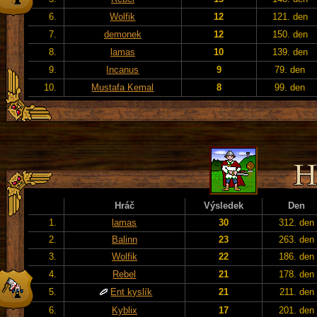
6.
Wolfik
12
121. den
7.
demonek
12
150. den
8.
lamas
10
139. den
9.
Incanus
9
79. den
10.
Mustafa Kemal
8
99. den
Hráč
Výsledek
Den
1.
lamas
30
312. den
2.
Balinn
23
263. den
3.
Wolfik
22
186. den
4.
Rebel
21
178. den
5.
Ent kyslík
21
211. den
6.
Kyblix
17
201. den