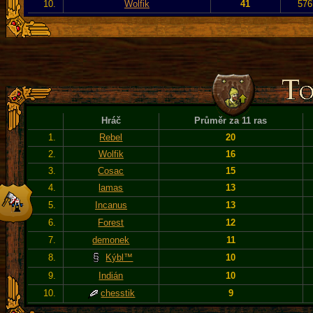
10.
Wolfik
41
576
Hráč
Průměr za 11 ras
1.
Rebel
20
2.
Wolfik
16
3.
Cosac
15
4.
lamas
13
5.
Incanus
13
6.
Forest
12
7.
demonek
11
8.
Kýbl™
10
9.
Indián
10
10.
chesstik
9