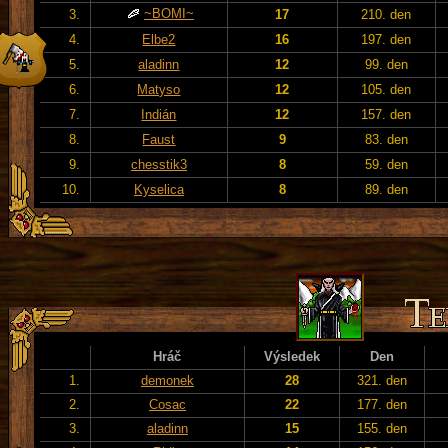
~BOMI~
3.
17
210. den
4.
Elbe2
16
197. den
5.
aladinn
12
99. den
6.
Matyso
12
105. den
7.
Indián
12
157. den
8.
Faust
9
83. den
9.
chesstik3
8
59. den
10.
Kyselica
8
89. den
Hráč
Výsledek
Den
1.
demonek
28
321. den
2.
Cosac
22
177. den
3.
aladinn
15
155. den