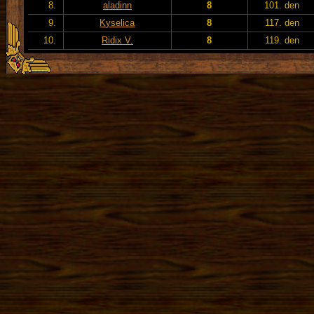
8.
aladinn
8
101. den
9.
Kyselica
8
117. den
10.
Ridix V.
8
119. den