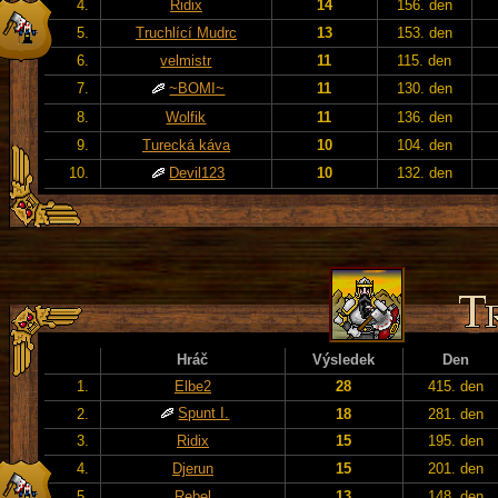
4.
Ridix
14
156. den
5.
Truchlící Mudrc
13
153. den
6.
velmistr
11
115. den
7.
~BOMI~
11
130. den
8.
Wolfik
11
136. den
9.
Turecká káva
10
104. den
10.
Devil123
10
132. den
Hráč
Výsledek
Den
1.
Elbe2
28
415. den
Spunt I.
2.
18
281. den
3.
Ridix
15
195. den
4.
Djerun
15
201. den
5.
Rebel
13
148. den