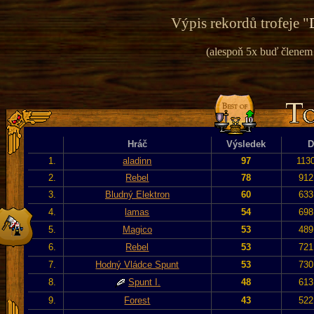
Výpis rekordů trofeje "
(alespoň 5x buď členem v
Hráč
Výsledek
D
1.
aladinn
97
113
2.
Rebel
78
912
3.
Bludný Elektron
60
633
4.
lamas
54
698
5.
Magico
53
489
6.
Rebel
53
721
7.
Hodný Vládce Spunt
53
730
8.
Spunt I.
48
613
9.
Forest
43
522