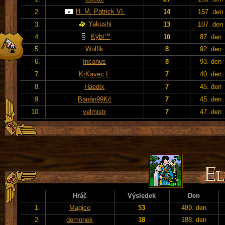
H. M. Patrick VI.
2.
14
157. den
Yakushi
3.
13
107. den
Kýbl™
4.
10
87. den
5.
Wolfik
8
92. den
6.
Incanus
8
93. den
7.
KrKavec I.
7
40. den
8.
Haedix
7
45. den
9.
Banán99Kč
7
45. den
10.
velmistr
7
47. den
Hráč
Výsledek
Den
1.
Magico
53
489. den
2.
demonek
18
188. den