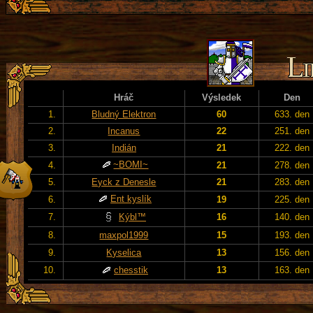
Hráč
Výsledek
Den
1.
Bludný Elektron
60
633. den
2.
Incanus
22
251. den
3.
Indián
21
222. den
~BOMI~
4.
21
278. den
5.
Eyck z Denesle
21
283. den
Ent kyslík
6.
19
225. den
7.
Kýbl™
16
140. den
8.
maxpol1999
15
193. den
9.
Kyselica
13
156. den
10.
chesstik
13
163. den