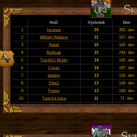
Hráč
Výsledek
Den
1.
Incanus
24
355. den
2.
William Wallace
21
167. den
3.
Rebel
15
165. den
4.
Mullisak
15
244. den
5.
Truchlící Mudrc
14
145. den
6.
Cosac
14
187. den
7.
aladinn
13
124. den
8.
Elbe2
13
149. den
9.
Forest
13
169. den
10.
Turecká káva
11
71. den