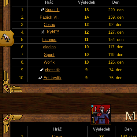
Hráč
Výsledek
Den
Spunt I.
1.
18
220. den
2.
Patrick VI.
14
159. den
3.
Cosac
12
92. den
Kýbl™
4.
12
127. den
5.
Incanus
11
154. den
6.
aladinn
10
117. den
7.
Spunt
10
119. den
8.
Wolfik
10
126. den
9.
chesstik
9
74. den
10.
Ent kyslík
9
75. den
Hráč
Výsledek
Den
1.
Cosac
27
190. den