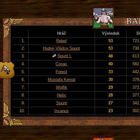
Hráč
Výsledek
D
1.
Rebel
53
721
2.
Hodný Vládce Spunt
53
730
Spunt I.
3.
48
613
4.
Cosac
40
582
5.
Forest
33
442
6.
Mustafa Kemal
30
379
7.
Wolfik
29
372
8.
Helix
28
377
9.
Spunt
27
342
10.
Incanus
23
302