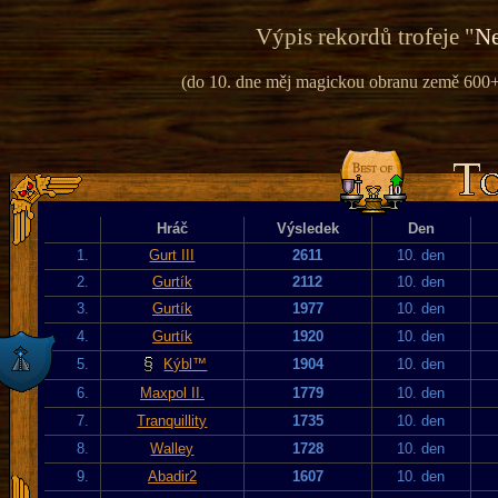
Výpis rekordů trofeje "
Ne
(do 10. dne měj magickou obranu země 600+ 
Hráč
Výsledek
Den
1.
Gurt III
2611
10. den
2.
Gurtík
2112
10. den
3.
Gurtík
1977
10. den
4.
Gurtík
1920
10. den
5.
Kýbl™
1904
10. den
6.
Maxpol II.
1779
10. den
7.
Tranquillity
1735
10. den
8.
Walley
1728
10. den
9.
Abadir2
1607
10. den