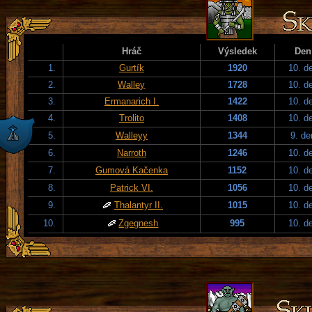
Hráč
Výsledek
Den
1.
Gurtík
1920
10. d
2.
Walley
1728
10. d
3.
Ermanarich I.
1422
10. d
4.
Trolito
1408
10. d
5.
Walleyy
1344
9. de
6.
Narroth
1246
10. d
7.
Gumová Kačenka
1152
10. d
8.
Patrick VI.
1056
10. d
9.
Thalantyr II.
1015
10. d
10.
Zgegnesh
995
10. d