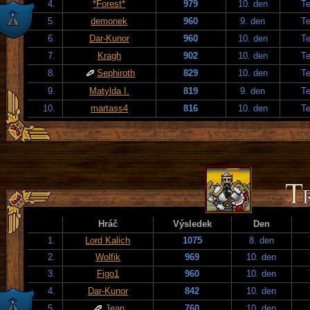
4.
*Forest*
979
10. den
T
5.
demonek
960
9. den
T
6.
Dar-Kunor
960
10. den
T
7.
Kragh
902
10. den
T
8.
Sephiroth
829
10. den
T
9.
Matylda I.
819
9. den
T
10.
martass4
816
10. den
T
Hráč
Výsledek
Den
1.
Lord Kalich
1075
8. den
2.
Wolfik
969
10. den
3.
Figo1
960
10. den
4.
Dar-Kunor
842
10. den
5.
Jean
760
10. den