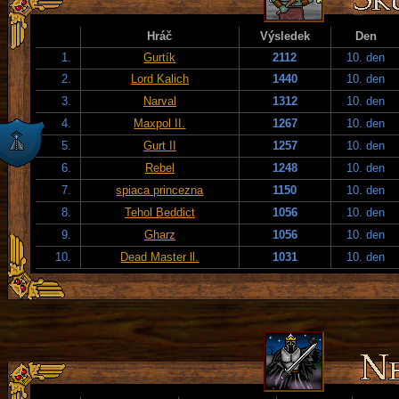
Hráč
Výsledek
Den
1.
Gurtík
2112
10. den
2.
Lord Kalich
1440
10. den
3.
Narval
1312
10. den
4.
Maxpol II.
1267
10. den
5.
Gurt II
1257
10. den
6.
Rebel
1248
10. den
7.
spiaca princezna
1150
10. den
8.
Tehol Beddict
1056
10. den
9.
Gharz
1056
10. den
10.
Dead Master ll.
1031
10. den