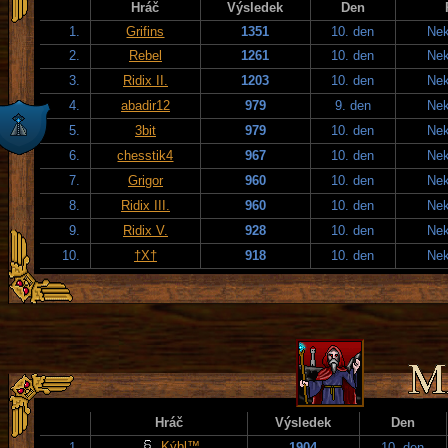
Hráč
Výsledek
Den
1.
Grifins
1351
10. den
Nek
2.
Rebel
1261
10. den
Nek
3.
Ridix II.
1203
10. den
Nek
4.
abadir12
979
9. den
Nek
5.
3bit
979
10. den
Nek
6.
chesstik4
967
10. den
Nek
7.
Grigor
960
10. den
Nek
8.
Ridix III.
960
10. den
Nek
9.
Ridix V.
928
10. den
Nek
10.
†X†
918
10. den
Nek
Hráč
Výsledek
Den
Kýbl™
1.
1904
10. den