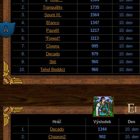
2.
Tranquillity
1735
10. den
3.
Spunt III.
1564
10. den
4.
B!anco
1347
10. den
5.
PavelII
1217
10. den
6.
*Forest*
1113
10. den
7.
Clowns
995
10. den
8.
Decado
979
10. den
9.
3bit
960
10. den
10.
Tehol Beddict
960
10. den
Hráč
Výsledek
Den
1.
Decado
1344
10. den
2.
Chaaron2
902
10. den