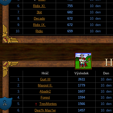
6.
Ridix XI.
755
10. den
7.
3bit
682
10. den
8.
Decado
672
10. den
9.
Ridix IX.
672
10. den
10.
Ridix
659
10. den
Hráč
Výsledek
Den
1.
Gurt III
2611
10. den
2.
Maxpol II.
1779
10. den
3.
Abadir2
1607
10. den
4.
Forest
1594
10. den
5.
TresMontes
1566
10. den
6.
Dea†h Mas†er
1457
10. den