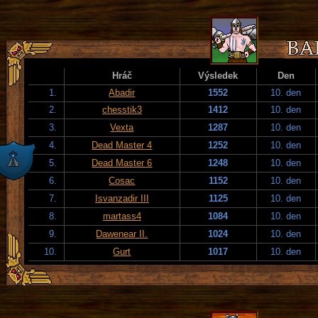
Hráč
Výsledek
Den
1.
Abadir
1552
10. den
2.
chesstik3
1412
10. den
3.
Vexta
1287
10. den
4.
Dead Master 4
1252
10. den
5.
Dead Master 6
1248
10. den
6.
Cosac
1152
10. den
7.
Isvanzadir III
1125
10. den
8.
martass4
1084
10. den
9.
Dawenear II.
1024
10. den
10.
Gurt
1017
10. den