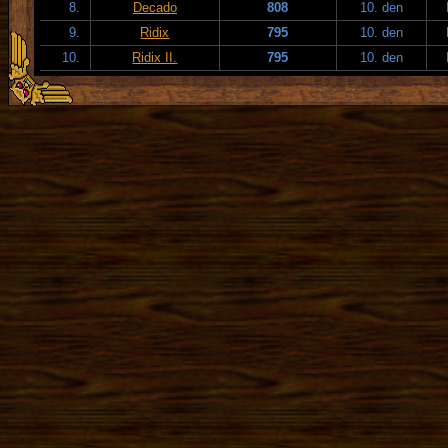
8.
Decado
808
10. den
9.
Ridix
795
10. den
10.
Ridix II.
795
10. den