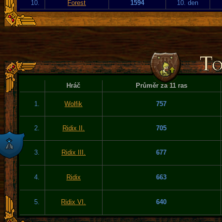
10.
Forest
1594
10. den
Hráč
Průměr za 11 ras
1.
Wolfik
757
2.
Ridix II.
705
3.
Ridix III.
677
4.
Ridix
663
5.
Ridix VI.
640