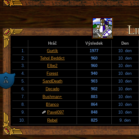
Hráč
Výsledek
Den
1.
Gurtík
1977
10. den
2.
Tehol Beddict
960
10. den
3.
Elbe2
960
10. den
4.
Forest
940
10. den
5.
SandDeath
903
10. den
6.
Decado
902
10. den
7.
Bushman+
883
10. den
8.
B!anco
864
10. den
9.
Pavel097
848
10. den
10.
Rebel
825
9. den