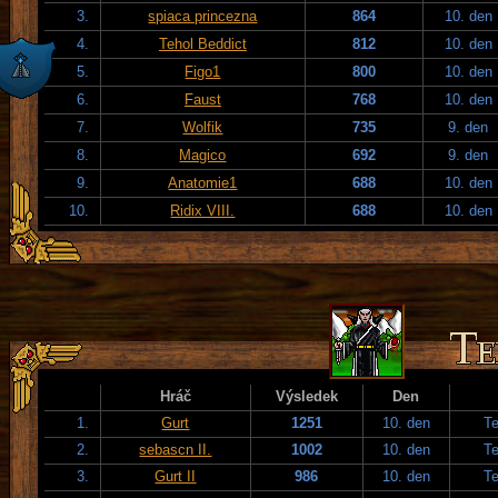
3.
spiaca princezna
864
10. den
4.
Tehol Beddict
812
10. den
5.
Figo1
800
10. den
6.
Faust
768
10. den
7.
Wolfik
735
9. den
8.
Magico
692
9. den
9.
Anatomie1
688
10. den
10.
Ridix VIII.
688
10. den
Hráč
Výsledek
Den
1.
Gurt
1251
10. den
T
2.
sebascn II.
1002
10. den
T
3.
Gurt II
986
10. den
T