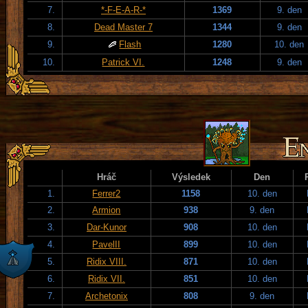
7.
*-F-E-A-R-*
1369
9. den
8.
Dead Master 7
1344
9. den
9.
Flash
1280
10. den
10.
Patrick VI.
1248
9. den
Hráč
Výsledek
Den
1.
Ferrer2
1158
10. den
2.
Armion
938
9. den
3.
Dar-Kunor
908
10. den
4.
PavelII
899
10. den
5.
Ridix VIII.
871
10. den
6.
Ridix VII.
851
10. den
7.
Archetonix
808
9. den