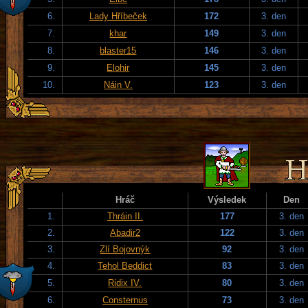
6.
Lady Hříbeček
172
3. den
7.
khar
149
3. den
8.
blaster15
146
3. den
9.
Elohir
145
3. den
10.
Náin V.
123
3. den
Hráč
Výsledek
Den
1.
Thráin II.
177
3. den
2.
Abadir2
122
3. den
3.
Zlí Bojovnýk
92
3. den
4.
Tehol Beddict
83
3. den
5.
Ridix IV.
80
3. den
6.
Consternus
73
3. den