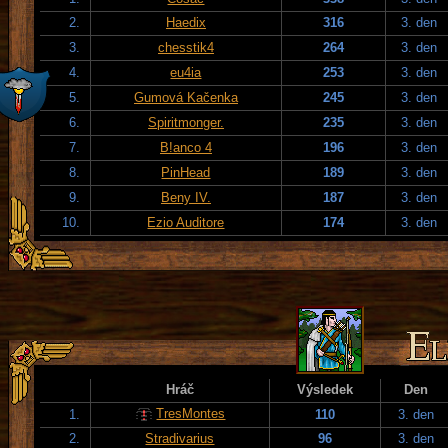
2.
Haedix
316
3. den
3.
chesstik4
264
3. den
4.
eu4ia
253
3. den
5.
Gumová Kačenka
245
3. den
6.
Spiritmonger.
235
3. den
7.
B!anco 4
196
3. den
8.
PinHead
189
3. den
9.
Beny IV.
187
3. den
10.
Ezio Auditore
174
3. den
Hráč
Výsledek
Den
TresMontes
1.
110
3. den
2.
Stradivarius
96
3. den