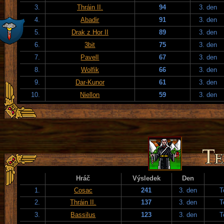
3.
Thráin II.
94
3. den
4.
Abadir
91
3. den
5.
Drak z Hor II
89
3. den
6.
3bit
75
3. den
7.
PavelI
67
3. den
8.
Wolfik
66
3. den
9.
Dar-Kunor
61
3. den
10.
Niellon
59
3. den
Hráč
Výsledek
Den
1.
Cosac
241
3. den
T
2.
Thráin II.
137
3. den
T
3.
Bassilus
123
3. den
T