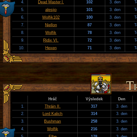
4.
Dead Master l.
102
3. den
T
5.
alesijo
101
3. den
T
6.
Wolfik102
100
3. den
T
7.
Niellon
87
3. den
T
8.
Wolfik
78
3. den
T
9.
Ridix VI.
72
3. den
T
10.
Hexen
71
3. den
T
Hráč
Výsledek
Den
1.
Thráin II.
317
3. den
2.
Lord Kalich
314
3. den
3.
Bushman
258
3. den
4.
Wolfik
216
3. den
5.
Elbe
178
3. den