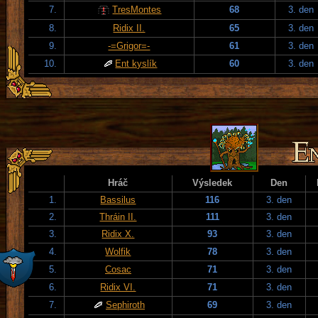
7.
TresMontes
68
3. den
8.
Ridix II.
65
3. den
9.
-=Grigor=-
61
3. den
10.
Ent kyslík
60
3. den
Hráč
Výsledek
Den
1.
Bassilus
116
3. den
2.
Thráin II.
111
3. den
3.
Ridix X.
93
3. den
4.
Wolfik
78
3. den
5.
Cosac
71
3. den
6.
Ridix VI.
71
3. den
7.
Sephiroth
69
3. den