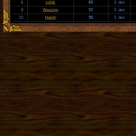
8.
zofrik
65
3. den
9.
Weezing
57
3. den
10.
Haleth
55
3. den