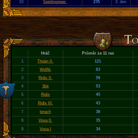
10.
Spiritmonger.
235
3. den
Hráč
Průměr za 11 ras
1.
Thráin II.
121
2.
Wolfik
83
3.
Ridix II.
59
4.
3bit
53
5.
Ridix
45
6.
Ridix III.
43
7.
terach
38
8.
Vosa II.
35
9.
Vosa I
34