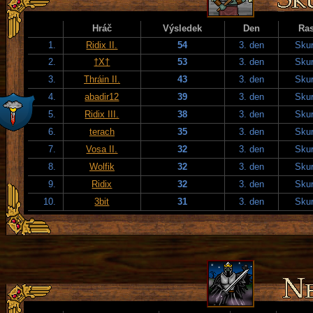
Hráč
Výsledek
Den
Ra
1.
Ridix II.
54
3. den
Skur
2.
†X†
53
3. den
Skur
3.
Thráin II.
43
3. den
Skur
4.
abadir12
39
3. den
Skur
5.
Ridix III.
38
3. den
Skur
6.
terach
35
3. den
Skur
7.
Vosa II.
32
3. den
Skur
8.
Wolfik
32
3. den
Skur
9.
Ridix
32
3. den
Skur
10.
3bit
31
3. den
Skur