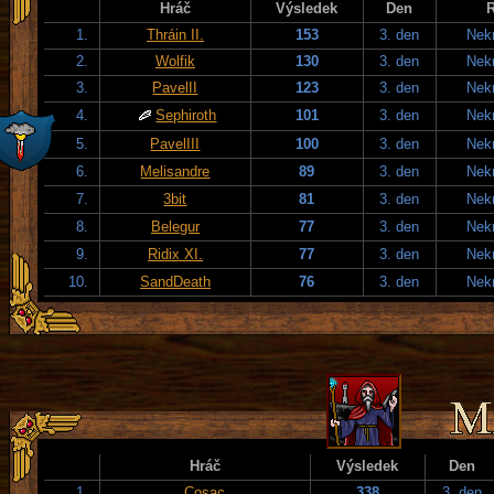
Hráč
Výsledek
Den
1.
Thráin II.
153
3. den
Nek
2.
Wolfik
130
3. den
Nek
3.
PavelII
123
3. den
Nek
4.
Sephiroth
101
3. den
Nek
5.
PavelIII
100
3. den
Nek
6.
Melisandre
89
3. den
Nek
7.
3bit
81
3. den
Nek
8.
Belegur
77
3. den
Nek
9.
Ridix XI.
77
3. den
Nek
10.
SandDeath
76
3. den
Nek
Hráč
Výsledek
Den
1.
Cosac
338
3. den