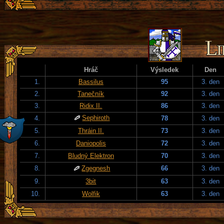
Hráč
Výsledek
Den
1.
Bassilus
95
3. den
2.
Tanečník
92
3. den
3.
Ridix II.
86
3. den
Sephiroth
4.
78
3. den
5.
Thráin II.
73
3. den
6.
Daniopolis
72
3. den
7.
Bludný Elektron
70
3. den
8.
Zgegnesh
66
3. den
9.
3bit
63
3. den
10.
Wolfik
63
3. den