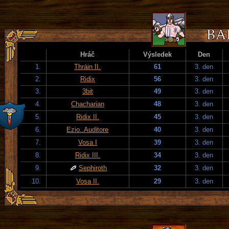
Hráč
Výsledek
Den
1.
Thráin II.
61
3. den
2.
Ridix
56
3. den
3.
3bit
49
3. den
4.
Chacharian
48
3. den
5.
Ridix II.
45
3. den
6.
Ezio..Auditore
40
3. den
7.
Vosa I
39
3. den
8.
Ridix III.
34
3. den
9.
Sephiroth
32
3. den
10.
Vosa II.
29
3. den