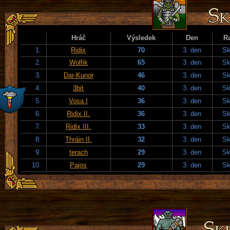
Hráč
Výsledek
Den
R
1.
Ridix
70
3. den
Sk
2.
Wolfik
65
3. den
Sk
3.
Dar-Kunor
46
3. den
Sk
4.
3bit
40
3. den
Sk
5.
Vosa I
36
3. den
Sk
6.
Ridix II.
36
3. den
Sk
7.
Ridix III.
33
3. den
Sk
8.
Thráin II.
32
3. den
Sk
9.
terach
29
3. den
Sk
10.
Pajos
29
3. den
Sk