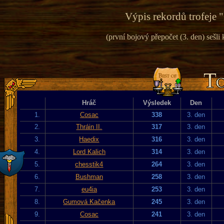
Výpis rekordů trofeje "
(první bojový přepočet (3. den) sešli k
Hráč
Výsledek
Den
1.
Cosac
338
3. den
2.
Thráin II.
317
3. den
3.
Haedix
316
3. den
4.
Lord Kalich
314
3. den
5.
chesstik4
264
3. den
6.
Bushman
258
3. den
7.
eu4ia
253
3. den
8.
Gumová Kačenka
245
3. den
9.
Cosac
241
3. den