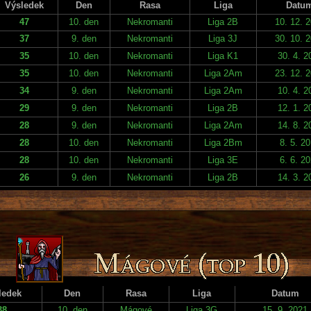
Výsledek
Den
Rasa
Liga
Datu
47
10. den
Nekromanti
Liga 2B
10. 12. 
37
9. den
Nekromanti
Liga 3J
30. 10. 
35
10. den
Nekromanti
Liga K1
30. 4. 2
35
10. den
Nekromanti
Liga 2Am
23. 12. 
34
9. den
Nekromanti
Liga 2Am
10. 4. 2
29
9. den
Nekromanti
Liga 2B
12. 1. 2
28
9. den
Nekromanti
Liga 2Am
14. 8. 2
28
10. den
Nekromanti
Liga 2Bm
8. 5. 2
28
10. den
Nekromanti
Liga 3E
6. 6. 2
26
9. den
Nekromanti
Liga 2B
14. 3. 2
ledek
Den
Rasa
Liga
Datum
38
10. den
Mágové
Liga 3G
15. 9. 2021