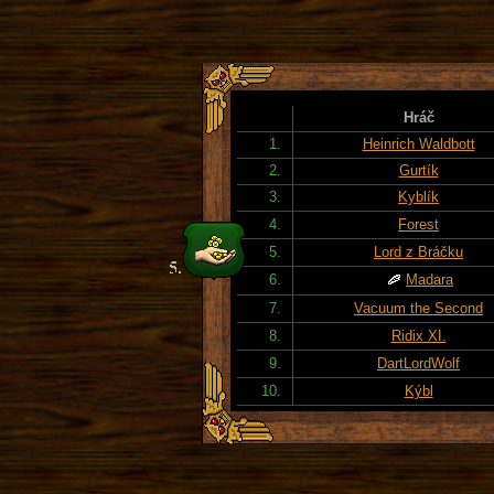
Hráč
1.
Heinrich Waldbott
2.
Gurtík
3.
Kyblík
4.
Forest
5.
Lord z Bráčku
6.
Madara
7.
Vacuum the Second
8.
Ridix XI.
9.
DartLordWolf
10.
Kýbl