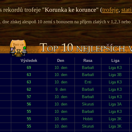
 rekordů trofeje "
Korunka ke korunce" (
trofeje
,
stat
. dne získej alespoň 10 zemí s bonusem na příjem zlatých v 1,2,3 nebo 
Výsledek
Den
Rasa
Liga
69
10. den
Barbaři
Liga K3
63
10. den
Barbaři
Liga 3B
63
10. den
Enti
Liga K3
62
9. den
Barbaři
Liga K3
57
10. den
Barbaři
Liga K3
56
10. den
Skuruti
Liga 3A
55
10. den
Barbaři
Liga K3
55
10. den
Hobiti
Liga 3K
55
10. den
Skuruti
Liga 3K