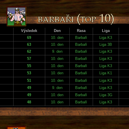
Výsledek
Den
Rasa
Liga
69
10. den
Barbaři
Liga K3
63
10. den
Barbaři
Liga 3B
62
9. den
Barbaři
Liga K3
57
10. den
Barbaři
Liga K3
55
10. den
Barbaři
Liga K3
53
10. den
Barbaři
Liga K1
51
10. den
Barbaři
Liga K3
49
9. den
Barbaři
Liga K3
49
10. den
Barbaři
Liga 3G
48
10. den
Barbaři
Liga K3