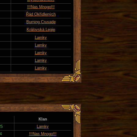
!!!Nas Mnogo!!!
Řád Okřídlených
Burning Crusade
Královská Legie
Lamky
Lamky
Lamky
Lamky
Lamky
Klan
25
Lamky
4
!!!Nas Mnogo!!!