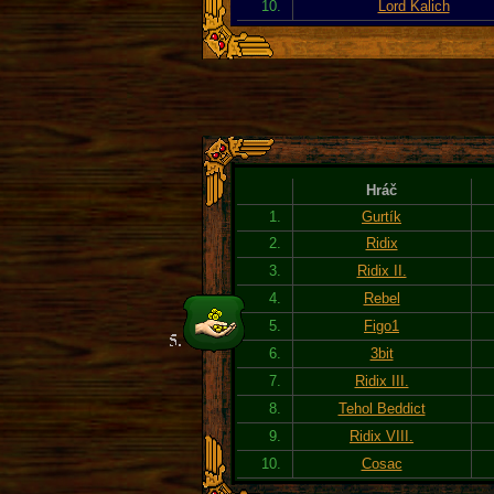
10.
Lord Kalich
Hráč
1.
Gurtík
2.
Ridix
3.
Ridix II.
4.
Rebel
5.
Figo1
6.
3bit
7.
Ridix III.
8.
Tehol Beddict
9.
Ridix VIII.
10.
Cosac