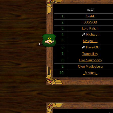
Hráč
1.
Gurtík
2.
LOSSOB
3.
Lord Kalich
Richard I
4.
5.
Maxpol II.
6.
Pavel097
7.
Tranquillity
8.
Oko Sauronovo
9.
Oleri Madlesberg
10.
_Mzoura_