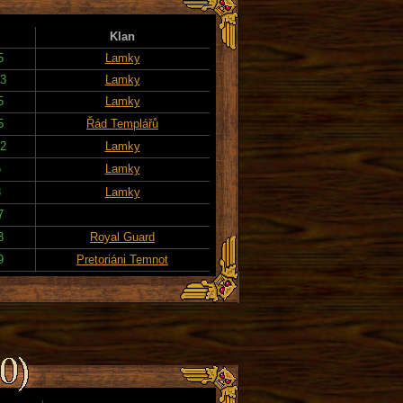
Klan
5
Lamky
23
Lamky
5
Lamky
5
Řád Templářů
22
Lamky
5
Lamky
3
Lamky
7
8
Royal Guard
9
Pretoriáni Temnot