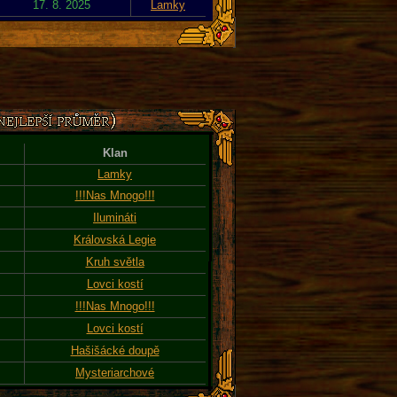
17. 8. 2025
Lamky
Klan
Lamky
!!!Nas Mnogo!!!
Ilumináti
Královská Legie
Kruh světla
Lovci kostí
!!!Nas Mnogo!!!
Lovci kostí
Hašišácké doupě
Mysteriarchové