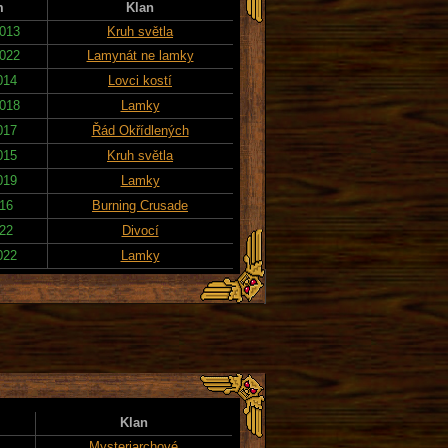
m
Klan
2013
Kruh světla
2022
Lamynát ne lamky
014
Lovci kostí
2018
Lamky
017
Řád Okřídlených
015
Kruh světla
019
Lamky
016
Burning Crusade
022
Divocí
022
Lamky
Klan
Mysteriarchové