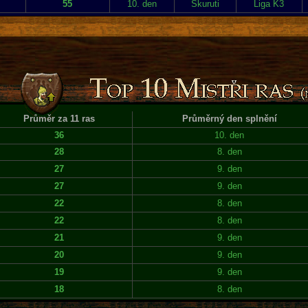
55
10. den
Skuruti
Liga K3
Průměr za 11 ras
Průměrný den splnění
36
10. den
28
8. den
27
9. den
27
9. den
22
8. den
22
8. den
21
9. den
20
9. den
19
9. den
18
8. den