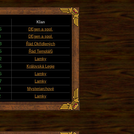
Klan
5
DEgen a spol.
3
DEgen a spol.
3
Řád Okřídlených
5
Řád Templářů
2
Lamky
5
Královská Legie
5
Lamky
7
Lamky
9
Mysteriarchové
2
Lamky