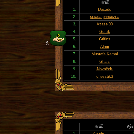
Hráč
1.
Decado
2.
spiaca princezna
3.
Azazel00
4.
Gurtík
5.
Grifins
6.
Almir
7.
Mustafa Kemal
8.
Gharz
9.
-Nováček-
10.
chesstik3
Hráč
Výs
1.
Abadir