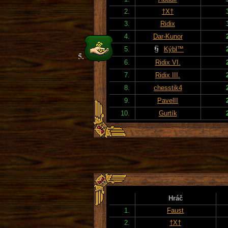
2.
†X†
3.
Ridix
4.
Dar-Kunor
5.
Kýbl™
6.
Ridix VI.
7.
Ridix III.
8.
chesstik4
9.
PavelII
10.
Gurtík
Hráč
1.
Faust
2.
†X†