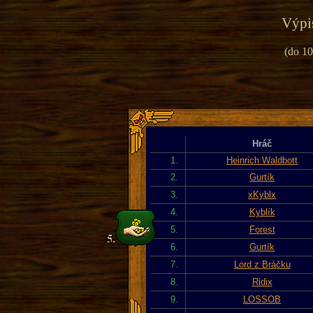
Výpis
(do 10
Hráč
1.
Heinrich Waldbott
2.
Gurtík
3.
xKyblx
4.
Kyblík
5.
Forest
6.
Gurtík
7.
Lord z Bráčku
8.
Ridix
9.
LOSSOB