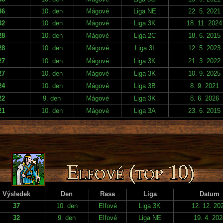
36
10. den
Mágové
Liga NE
22. 5. 2021
32
10. den
Mágové
Liga 3K
18. 11. 2024
28
10. den
Mágové
Liga 2C
18. 6. 2015
28
10. den
Mágové
Liga 3I
12. 5. 2023
27
10. den
Mágové
Liga 3K
21. 3. 2022
27
10. den
Mágové
Liga 3K
10. 9. 2025
24
10. den
Mágové
Liga 3B
8. 9. 2021
22
9. den
Mágové
Liga 3K
8. 6. 2026
21
10. den
Mágové
Liga 3A
23. 6. 2015
Výsledek
Den
Rasa
Liga
Datum
37
10. den
Elfové
Liga 3K
12. 12. 20
32
9. den
Elfové
Liga NE
19. 4. 202