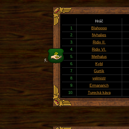
Hráč
1.
Blahoooo
2.
Nyhalies
3.
Ridix II.
4.
Ridix VI.
5.
Methalus
6.
Kybl
7.
Gurtík
8.
velmistr
9.
Ermanarich
10.
Turecká káva