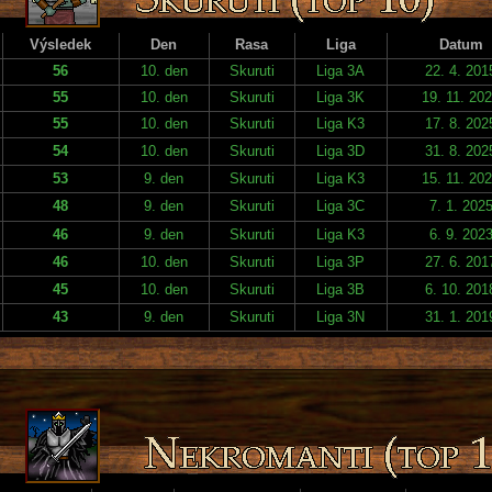
Výsledek
Den
Rasa
Liga
Datum
56
10. den
Skuruti
Liga 3A
22. 4. 201
55
10. den
Skuruti
Liga 3K
19. 11. 20
55
10. den
Skuruti
Liga K3
17. 8. 202
54
10. den
Skuruti
Liga 3D
31. 8. 202
53
9. den
Skuruti
Liga K3
15. 11. 20
48
9. den
Skuruti
Liga 3C
7. 1. 202
46
9. den
Skuruti
Liga K3
6. 9. 202
46
10. den
Skuruti
Liga 3P
27. 6. 201
45
10. den
Skuruti
Liga 3B
6. 10. 201
43
9. den
Skuruti
Liga 3N
31. 1. 201