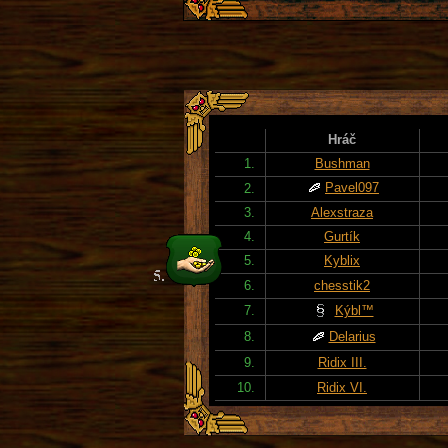
Hráč
1.
Bushman
Pavel097
2.
3.
Alexstraza
4.
Gurtík
5.
Kyblix
6.
chesstik2
7.
Kýbl™
8.
Delarius
9.
Ridix III.
10.
Ridix VI.