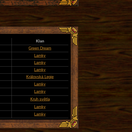
Klan
Green Dream
Lamky
Lamky
Lamky
Královská Legie
Lamky
Lamky
Kruh světla
Lamky
Lamky