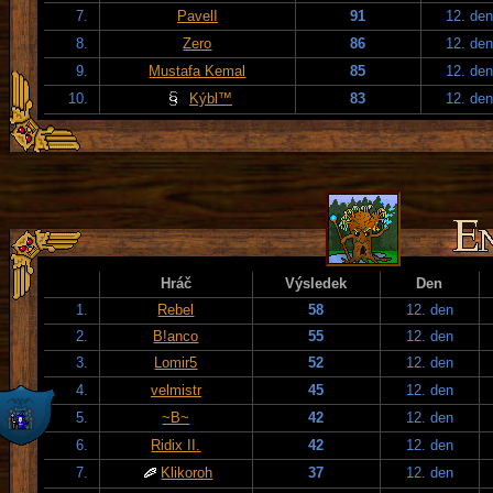
7.
PavelI
91
12. den
8.
Zero
86
12. den
9.
Mustafa Kemal
85
12. den
10.
Kýbl™
83
12. den
Hráč
Výsledek
Den
1.
Rebel
58
12. den
2.
B!anco
55
12. den
3.
Lomir5
52
12. den
4.
velmistr
45
12. den
5.
~B~
42
12. den
6.
Ridix II.
42
12. den
7.
Klikoroh
37
12. den