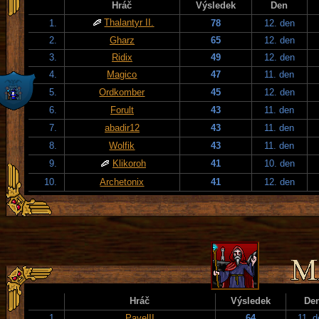
Hráč
Výsledek
Den
Thalantyr II.
1.
78
12. den
2.
Gharz
65
12. den
3.
Ridix
49
12. den
4.
Magico
47
11. den
5.
Ordkomber
45
12. den
6.
Forult
43
11. den
7.
abadir12
43
11. den
8.
Wolfik
43
11. den
9.
Klikoroh
41
10. den
10.
Archetonix
41
12. den
Hráč
Výsledek
De
1.
PavelII
64
11. 