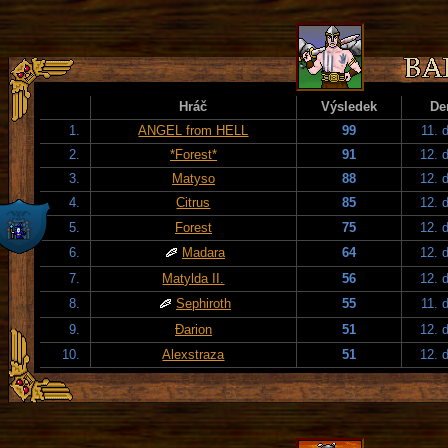
Hráč
Výsledek
De
1.
ANGEL from HELL
99
11. 
2.
*Forest*
91
12. 
3.
Matyso
88
12. 
4.
Citrus
85
12. 
5.
Forest
75
12. 
6.
Madara
64
12. 
7.
Matylda II.
56
12. 
8.
Sephiroth
55
11. 
9.
Đarion
51
12. 
10.
Alexstraza
51
12. 