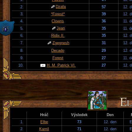
Dzafa
2.
57
12. 
3.
*Forest*
39
12. 
4.
Clowns
36
11. 
Jean
5.
35
11. 
6.
Ridix II.
35
12. 
7.
Zgegnesh
31
12. 
8.
Decado
29
12. 
9.
Forest
27
11. 
10.
H. M. Patrick VI.
27
12. 
Hráč
Výsledek
Den
1.
Elbe
73
12. den
E
2.
Kamil
71
12. den
E