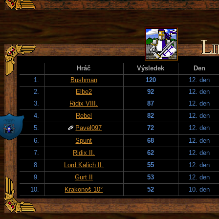
Hráč
Výsledek
Den
1.
Bushman
120
12. den
2.
Elbe2
92
12. den
3.
Ridix VIII.
87
12. den
4.
Rebel
82
12. den
5.
Pavel097
72
12. den
6.
Spunt
68
12. den
7.
Ridix II.
62
12. den
8.
Lord Kalich II.
55
12. den
9.
Gurt II
53
12. den
10.
Krakonoš 10°
52
10. den