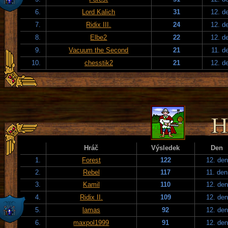
6.
Lord Kalich
31
12. d
7.
Ridix III.
24
12. d
8.
Elbe2
22
12. d
9.
Vacuum the Second
21
11. d
10.
chesstik2
21
12. d
Hráč
Výsledek
Den
1.
Forest
122
12. den
2.
Rebel
117
11. den
3.
Kamil
110
12. den
4.
Ridix II.
109
12. den
5.
lamas
92
12. den
6.
maxpol1999
91
12. den