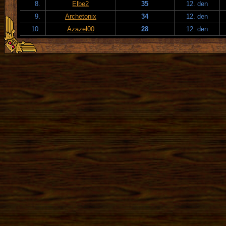
8.
Elbe2
35
12. den
9.
Archetonix
34
12. den
10.
Azazel00
28
12. den