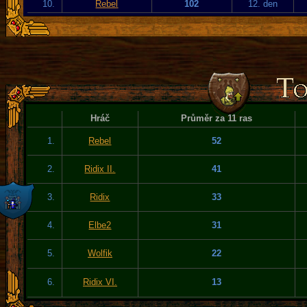
10.
Rebel
102
12. den
Hráč
Průměr za 11 ras
1.
Rebel
52
2.
Ridix II.
41
3.
Ridix
33
4.
Elbe2
31
5.
Wolfik
22
6.
Ridix VI.
13