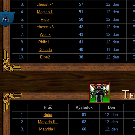
3.
chesstik4
57
12. den
E
4.
Magico I.
51
12. den
E
5.
Ridix
50
12. den
E
6.
chesstik3
42
12. den
E
7.
Wolfik
41
12. den
E
8.
Ridix II.
41
12. den
E
9.
Decado
40
11. den
E
10.
Elbe2
38
12. den
E
Hráč
Výsledek
Den
1.
Ridix
81
12. den
T
2.
Matylda III.
62
12. den
T
3.
Matylda I.
60
12. den
T