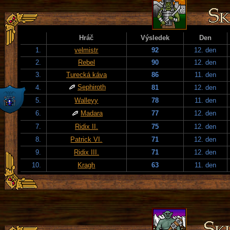
Hráč
Výsledek
Den
1.
velmistr
92
12. den
2.
Rebel
90
12. den
3.
Turecká káva
86
11. den
Sephiroth
4.
81
12. den
5.
Walleyy
78
11. den
6.
Madara
77
12. den
7.
Ridix II.
75
12. den
8.
Patrick VI.
71
12. den
9.
Ridix III.
71
12. den
10.
Kragh
63
11. den