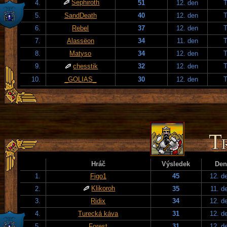
Sephiroth
4.
51
12. den
T
5.
SandDeath
40
12. den
T
6.
Rebel
37
12. den
T
7.
Alassëon
34
11. den
T
8.
Matyso
34
12. den
T
9.
chesstik
32
12. den
T
10.
_GOLIAS_
30
12. den
T
Hráč
Výsledek
Den
1.
Figo1
45
12. d
Klikoroh
2.
35
11. d
3.
Ridix
34
12. d
4.
Turecká káva
31
12. d
5.
Forest
31
12. d