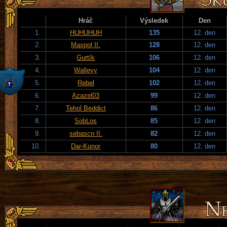
Hráč
Výsledek
Den
1.
HUHUHUH
135
12. den
2.
Maxpol II.
128
12. den
3.
Gurtík
106
12. den
4.
Walleyy
104
12. den
5.
Rebel
102
12. den
6.
Azazel03
99
12. den
7.
Tehol Beddict
86
12. den
8.
SobLos
85
12. den
9.
sebascn II.
82
12. den
10.
Dar-Kunor
80
12. den