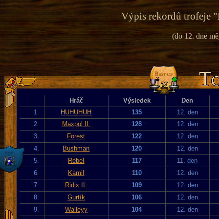
Výpis rekordů trofeje "
(do 12. dne mě
Hráč
Výsledek
Den
1.
HUHUHUH
135
12. den
2.
Maxpol II.
128
12. den
3.
Forest
122
12. den
4.
Bushman
120
12. den
5.
Rebel
117
11. den
6.
Kamil
110
12. den
7.
Ridix II.
109
12. den
8.
Gurtík
106
12. den
9.
Walleyy
104
12. den