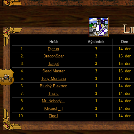
Hráč
Výsledek
Den
1.
Djerun
3
14. den
2.
DragonSpar
3
15. den
3.
Target
3
15. den
4.
Đead Master
3
16. den
5.
Tony Montana
1
14. den
6.
Bludný Elektron
1
14. den
7.
Thalic
1
14. den
8.
Mr. Nobody ..
1
14. den
9.
Klikoroh_II
1
14. den
10.
Figo1
1
14. den