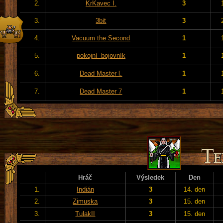
2.
KrKavec I.
3
3.
3bit
3
4.
Vacuum the Second
1
5.
pokojní_bojovník
1
6.
Dead Master l.
1
7.
Dead Master 7
1
Hráč
Výsledek
Den
1.
Indián
3
14. den
2.
Zimuska
3
15. den
3.
TulakII
3
15. den