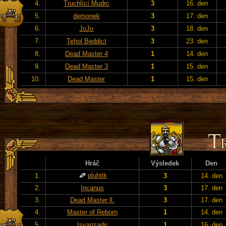
4.
Truchlící Mudrc
3
16. den
5.
demonek
3
17. den
6.
JoJo
3
18. den
7.
Tehol Beddict
3
23. den
8.
Dead Master 4
1
14. den
9.
Dead Master 3
1
15. den
10.
Dead Master
1
15. den
Hráč
Výsledek
Den
pluhtik
1.
3
14. den
2.
Incanus
3
17. den
3.
Dead Master ll.
3
17. den
4.
Master of Reborn
1
14. den
5.
Isvanzadir
1
16. den