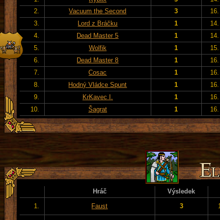
2.
Vacuum the Second
3
16.
3.
Lord z Bráčku
1
14.
4.
Dead Master 5
1
14.
5.
Wolfik
1
15.
6.
Dead Master 8
1
16.
7.
Cosac
1
16.
8.
Hodný Vládce Spunt
1
16.
9.
KrKavec I.
1
16.
10.
Šagrat
1
16.
Hráč
Výsledek
1.
Faust
3