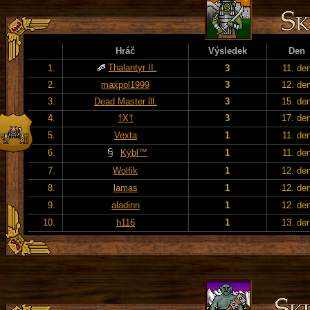
Hráč
Výsledek
Den
Thalantyr II.
1.
3
11. de
2.
maxpol1999
3
12. de
3.
Dead Master lll.
3
15. de
4.
†X†
3
17. de
5.
Vexta
1
11. de
6.
Kýbl™
1
11. de
7.
Wolfik
1
12. de
8.
lamas
1
12. de
9.
aladinn
1
12. de
10.
h116
1
13. de