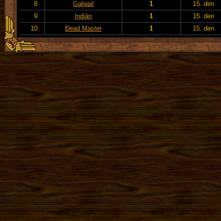
8.
Galwail
1
15. den
9.
Indián
1
15. den
10.
Đead Master
1
15. den