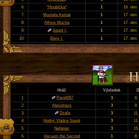
6.
*Houbička*
1
16. den
7.
Mustafa Kemal
1
17. den
8.
Alfons Mucha
1
17. den
9.
Spunt I.
1
17. den
10.
Beny I.
1
17. den
Hráč
Výsledek
Pavel097
1.
3
8.
2.
Alexstraza
3
9.
Dzafa
3.
3
11
4.
Hodný Vládce Spunt
3
11
5.
Nefarian
3
15
6.
Vacuum the Second
1
8.