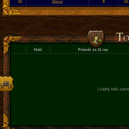
10.
Djerun
3
14
Hráč
Průměr za 11 ras
( žádný hráč zatím