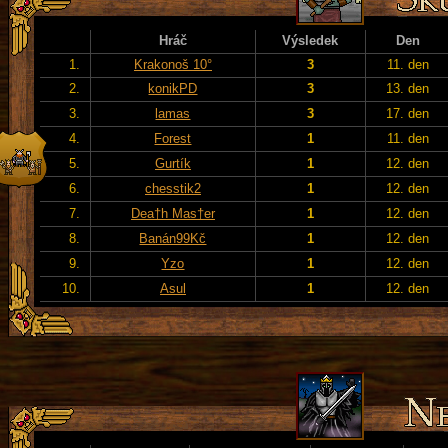
Hráč
Výsledek
Den
1.
Krakonoš 10°
3
11. den
2.
konikPD
3
13. den
3.
lamas
3
17. den
4.
Forest
1
11. den
5.
Gurtík
1
12. den
6.
chesstik2
1
12. den
7.
Dea†h Mas†er
1
12. den
8.
Banán99Kč
1
12. den
9.
Yzo
1
12. den
10.
Asul
1
12. den