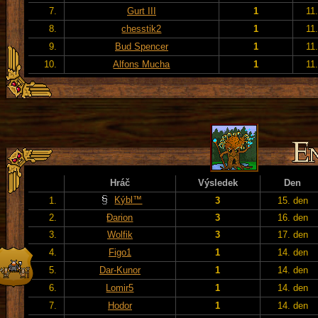
7.
Gurt III
1
11
8.
chesstik2
1
11
9.
Bud Spencer
1
11
10.
Alfons Mucha
1
11
Hráč
Výsledek
Den
Kýbl™
1.
3
15. den
2.
Đarion
3
16. den
3.
Wolfik
3
17. den
4.
Figo1
1
14. den
5.
Dar-Kunor
1
14. den
6.
Lomir5
1
14. den
7.
Hodor
1
14. den