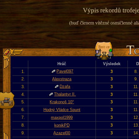
Výpis rekordů trofeje
(buď členem vítězné osmičlenné alian
Hráč
Výsledek
D
Pavel097
1.
3
8.
2.
Alexstraza
3
9.
Dzafa
3.
3
11
Thalantyr II.
4.
3
11
5.
Krakonoš 10°
3
11
6.
Hodný Vládce Spunt
3
11
7.
maxpol1999
3
12
8.
konikPD
3
13
9.
Azazel00
3
14