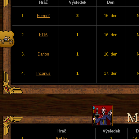
Hráč
Výsledek
Den
1.
Ferrer2
3
16. den
2.
h116
1
16. den
3.
Đarion
1
16. den
4.
Incanus
1
17. den
Hráč
Výsledek
D
1.
Kyblix
3
14.