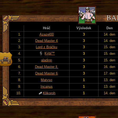
Hráč
Výsledek
Den
1.
Azazel00
3
14. den
2.
Dead Master 4
3
14. den
3.
Lord z Bráčku
3
15. den
Kýbl™
4.
3
15. den
5.
aladinn
3
15. den
6.
Dead Master ll.
3
16. den
7.
Dead Master 6
3
17. den
8.
Matyso
1
13. den
9.
Incanus
1
13. den
10.
Klikoroh
1
14. den