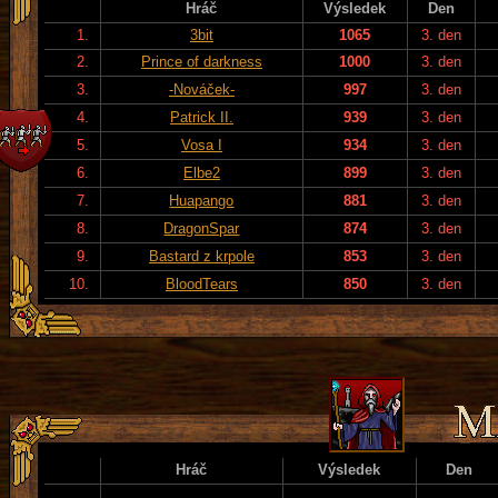
Hráč
Výsledek
Den
1.
3bit
1065
3. den
2.
Prince of darkness
1000
3. den
3.
-Nováček-
997
3. den
4.
Patrick II.
939
3. den
5.
Vosa I
934
3. den
6.
Elbe2
899
3. den
7.
Huapango
881
3. den
8.
DragonSpar
874
3. den
9.
Bastard z krpole
853
3. den
10.
BloodTears
850
3. den
Hráč
Výsledek
Den