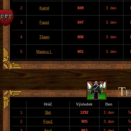
2.
Kamil
849
3. den
3.
Faust
847
3. den
4.
Tilaen
806
3. den
5.
Magico I.
801
3. den
Hráč
Výsledek
Den
1.
3bit
1292
3. den
T
2.
Figo1
905
3. den
T
3.
Asul
863
3. den
T