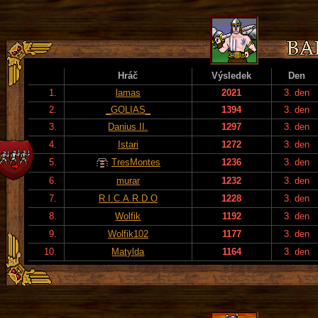
Hráč
Výsledek
Den
1.
lamas
2021
3. den
2.
_GOLIAS_
1394
3. den
3.
Danius II.
1297
3. den
4.
Istari
1272
3. den
5.
TresMontes
1236
3. den
6.
murar
1232
3. den
7.
R.I.C.A.R.D.O
1228
3. den
8.
Wolfik
1192
3. den
9.
Wolfik102
1177
3. den
10.
Matylda
1164
3. den