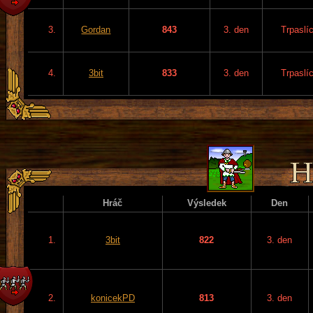
3.
Gordan
843
3. den
Trpaslíc
4.
3bit
833
3. den
Trpaslíc
Hráč
Výsledek
Den
1.
3bit
822
3. den
2.
konicekPD
813
3. den