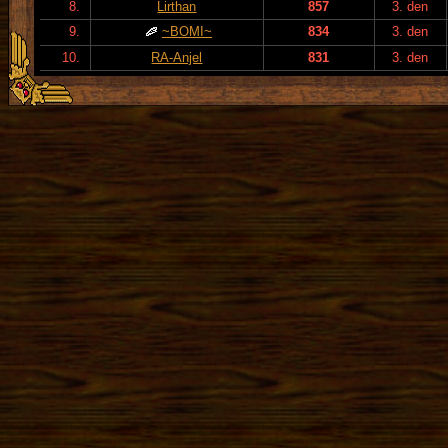
8.
Lirthan
857
3. den
9.
~BOMI~
834
3. den
10.
RA-Anjel
831
3. den