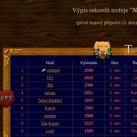
Výpis rekordů trofeje "
N
(první bojový přepočet (3. den) 
Hráč
Výsledek
Den
R
maxpol
1.
2549
3. den
L
2.
†X†
2410
3. den
L
3.
3bit
2306
3. den
El
4.
lamas
2021
3. den
Bar
5.
Tehol Beddict
1937
3. den
Sku
6.
Kamil
1591
3. den
L
7.
sedgar
1568
3. den
L
8.
Dar-Kunor
1537
3. den
Sku
9.
Lord
1505
3. den
Sku