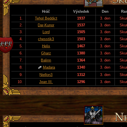
Hráč
Výsledek
Den
Ra
1.
Tehol Beddict
1937
3. den
Skur
2.
Dar-Kunor
1537
3. den
Skur
3.
Lord
1505
3. den
Skur
4.
chesstik3
1503
3. den
Skur
5.
Helix
1467
3. den
Skur
6.
Gharz
1380
3. den
Skur
7.
Balinn
1364
3. den
Skur
8.
Madara
1340
3. den
Skur
9.
Niellon3
1312
3. den
Skur
10.
Jean III.
1296
3. den
Skur