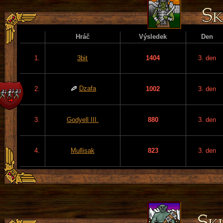
Hráč
Výsledek
Den
1.
3bit
1404
3. den
Dzafa
2.
1002
3. den
3.
Godyell III.
880
3. den
4.
Mullisak
823
3. den