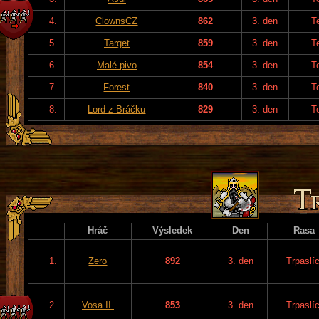
4.
ClownsCZ
862
3. den
T
5.
Target
859
3. den
T
6.
Malé pivo
854
3. den
T
7.
Forest
840
3. den
T
8.
Lord z Bráčku
829
3. den
T
Hráč
Výsledek
Den
Rasa
1.
Zero
892
3. den
Trpaslíc
2.
Vosa II.
853
3. den
Trpaslíc