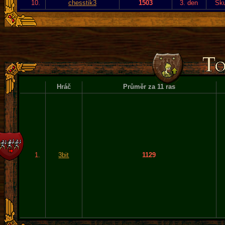
10.
chesstik3
1503
3. den
Sku
Hráč
Průměr za 11 ras
1.
3bit
1129