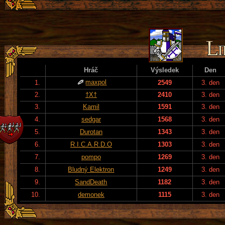
Hráč
Výsledek
Den
maxpol
1.
2549
3. den
2.
†X†
2410
3. den
3.
Kamil
1591
3. den
4.
sedgar
1568
3. den
5.
Durotan
1343
3. den
6.
R.I.C.A.R.D.O
1303
3. den
7.
pompo
1269
3. den
8.
Bludný Elektron
1249
3. den
9.
SandDeath
1182
3. den
10.
demonek
1115
3. den