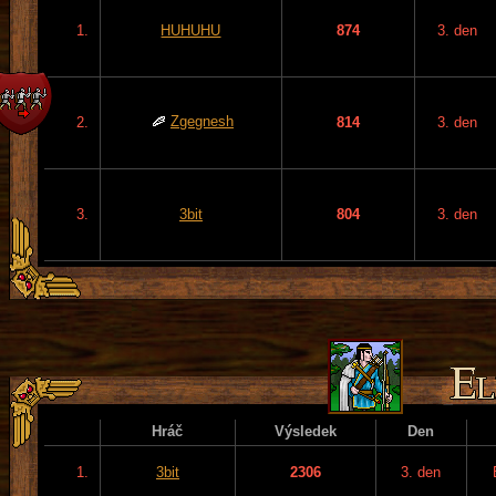
1.
HUHUHU
874
3. den
Zgegnesh
2.
814
3. den
3.
3bit
804
3. den
Hráč
Výsledek
Den
1.
3bit
2306
3. den