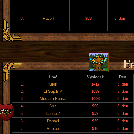
3.
PavelI
808
3. den
Hráč
Výsledek
Den
1.
Mlok
1417
3. den
2.
El Sajch M
1087
3. den
3.
Mustafa Kemal
1008
3. den
4.
3bit
969
3. den
5.
Danael2
959
3. den
6.
Danael
929
3. den
7.
Armion
910
3. den