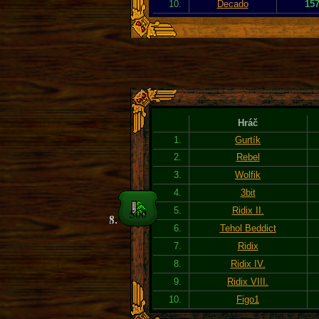
10.
Decado
15
Hráč
1.
Gurtík
2.
Rebel
3.
Wolfik
4.
3bit
5.
Ridix II.
6.
Tehol Beddict
7.
Ridix
8.
Ridix IV.
9.
Ridix VIII.
10.
Figo1