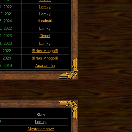
1. 2022
Lamky
12. 2021
Lamky
7. 2024
Ilumináti
0. 2022
Lamky
0. 2023
Divocí
4. 2023
Lamky
6. 2022
!!!Nas Mnogo!!!
5. 2024
!!!Nas Mnogo!!!
3. 2019
Aica amrún
Klan
5
Lamky
4
Mysteriarchové