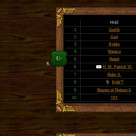
Hráč
1.
Gurtík
2.
Gurt
3.
Kyblix
4.
Magico
5.
Rebel
6.
H. M. Patrick VI.
7.
Ridix X.
8.
Kýbl™
9.
Master of Reborn ll.
10.
†X†