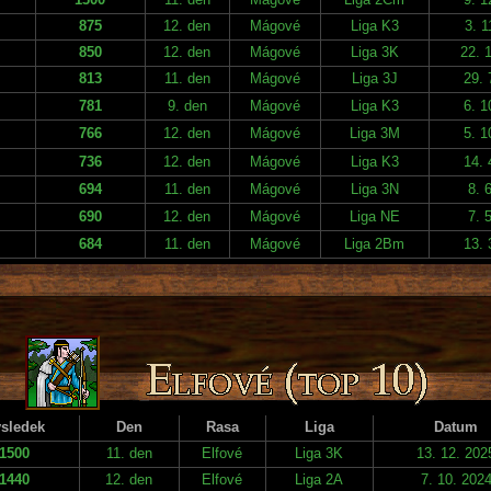
875
12. den
Mágové
Liga K3
3. 1
850
12. den
Mágové
Liga 3K
22. 
813
11. den
Mágové
Liga 3J
29. 
781
9. den
Mágové
Liga K3
6. 1
766
12. den
Mágové
Liga 3M
5. 1
736
12. den
Mágové
Liga K3
14. 
694
11. den
Mágové
Liga 3N
8. 
690
12. den
Mágové
Liga NE
7. 
684
11. den
Mágové
Liga 2Bm
13. 
sledek
Den
Rasa
Liga
Datum
1500
11. den
Elfové
Liga 3K
13. 12. 202
1440
12. den
Elfové
Liga 2A
7. 10. 202