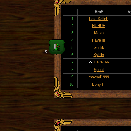
Hráč
V
1.
Lord Kalich
2.
HUHUH
3.
Mexn
4.
PavelIII
5.
Gurtík
6.
Kyblix
7.
Pavel097
8.
Spunt
9.
maxpol1999
10.
Beny II.