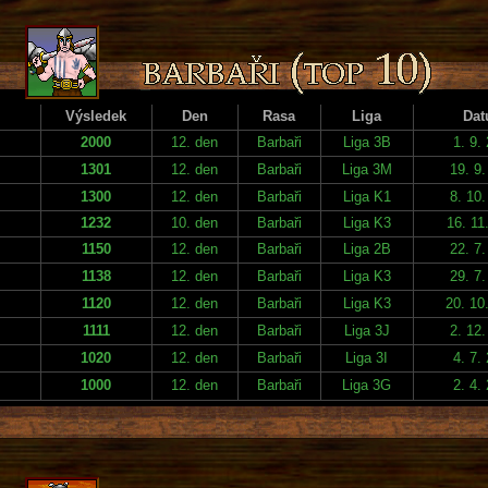
Výsledek
Den
Rasa
Liga
Da
2000
12. den
Barbaři
Liga 3B
1. 9.
1301
12. den
Barbaři
Liga 3M
19. 9.
1300
12. den
Barbaři
Liga K1
8. 10.
1232
10. den
Barbaři
Liga K3
16. 11
1150
12. den
Barbaři
Liga 2B
22. 7.
1138
12. den
Barbaři
Liga K3
29. 7.
1120
12. den
Barbaři
Liga K3
20. 10
1111
12. den
Barbaři
Liga 3J
2. 12.
1020
12. den
Barbaři
Liga 3I
4. 7.
1000
12. den
Barbaři
Liga 3G
2. 4.