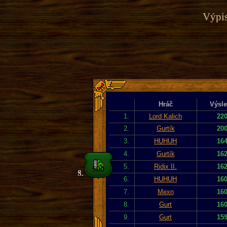
Výpis
Hráč
Výsl
1.
Lord Kalich
22
2.
Gurtík
20
3.
HUHUH
16
4.
Gurtík
16
5.
Ridix II.
16
6.
HUHUH
16
7.
Mexn
16
8.
Gurt
16
9.
Gurt
15