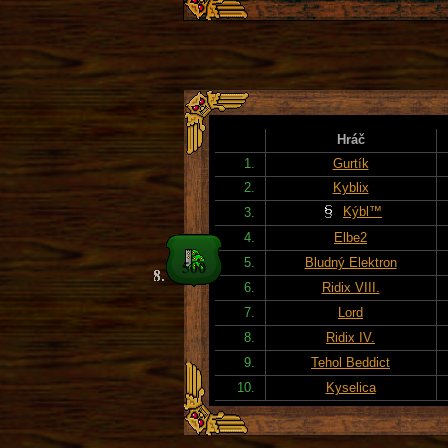
Hráč
1.
Gurtík
2.
Kyblix
Kýbl™
3.
4.
Elbe2
5.
Bludný Elektron
6.
Ridix VIII.
7.
Lord
8.
Ridix IV.
9.
Tehol Beddict
10.
Kyselica