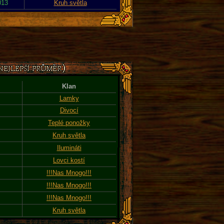
013
Kruh světla
Klan
Lamky
Divocí
Teplé ponožky
Kruh světla
Ilumináti
Lovci kostí
!!!Nas Mnogo!!!
!!!Nas Mnogo!!!
!!!Nas Mnogo!!!
Kruh světla