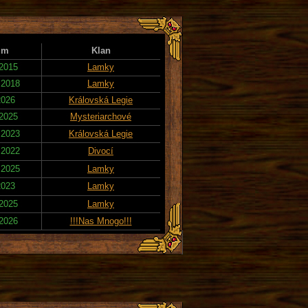
um
Klan
 2015
Lamky
 2018
Lamky
2026
Královská Legie
 2025
Mysteriarchové
 2023
Královská Legie
 2022
Divocí
 2025
Lamky
2023
Lamky
 2025
Lamky
 2026
!!!Nas Mnogo!!!