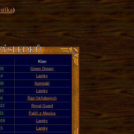
istika
)
Klan
025
Green Dream
14
Lamky
026
Ilumináti
015
Lamky
24
Řád Okřídlených
022
Royal Guard
021
Paliči z Mexica
018
Lamky
15
Lamky