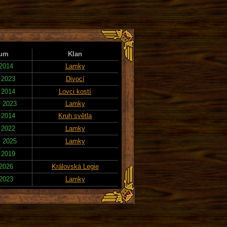
tum
Klan
 2014
Lamky
 2023
Divocí
 2014
Lovci kostí
. 2023
Lamky
 2014
Kruh světla
 2022
Lamky
. 2025
Lamky
 2019
 2026
Královská Legie
 2023
Lamky