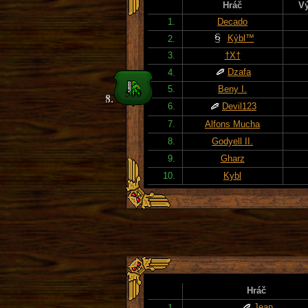
Hráč
Vý
1.
Decado
Kýbl™
2.
3.
†X†
Dzafa
4.
5.
Beny I.
6.
Devil123
7.
Alfons Mucha
8.
Godyell II.
9.
Gharz
10.
Kybl
Hráč
Jean
1.