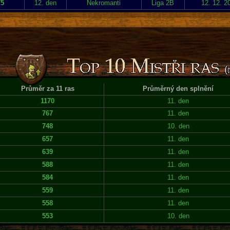
75
12. den
Nekromanti
Liga 2B
12. 12. 2
Průměr za 11 ras
Průměrný den splnění
1170
11. den
767
11. den
748
10. den
657
11. den
639
11. den
588
11. den
584
11. den
559
11. den
558
11. den
553
10. den