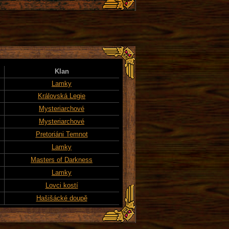
Klan
Lamky
Královská Legie
Mysteriarchové
Mysteriarchové
Pretoriáni Temnot
Lamky
Masters of Darkness
Lamky
Lovci kostí
Hašišácké doupě