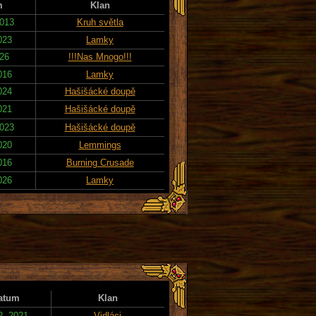
m
Klan
2013
Kruh světla
023
Lamky
026
!!!Nas Mnogo!!!
016
Lamky
024
Hašišácké doupě
021
Hašišácké doupě
2023
Hašišácké doupě
020
Lemmings
016
Burning Crusade
026
Lamky
atum
Klan
2. 2021
Vidláci