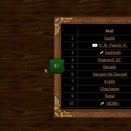
Hráč
1.
Gurtík
H. M. Patrick VI.
2.
Sephiroth
3.
4.
Krakonoš 10°
5.
Decado
6.
Vacuum the Second
7.
Kyblík
8.
Chacharian
9.
Rebel
10.
~BOMI~