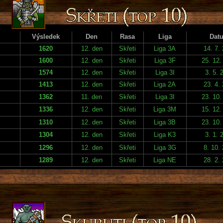
Výsledek
Den
Rasa
Liga
Dat
1620
12. den
Skřeti
Liga 3A
14. 7.
1600
12. den
Skřeti
Liga 3F
25. 12.
1574
12. den
Skřeti
Liga 3I
3. 5. 
1413
12. den
Skřeti
Liga 2A
23. 4.
1362
11. den
Skřeti
Liga 3I
23. 10.
1336
12. den
Skřeti
Liga 3M
15. 12.
1310
12. den
Skřeti
Liga 3B
23. 10.
1304
12. den
Skřeti
Liga K3
3. 1. 
1296
12. den
Skřeti
Liga 3G
8. 10.
1289
12. den
Skřeti
Liga NE
28. 2.