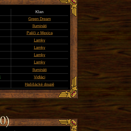
Klan
Green Dream
Ilumináti
Paliči z Mexica
Lamky
Lamky
Lamky
Lamky
Ilumináti
1
Vidláci
Hašišácké doupě