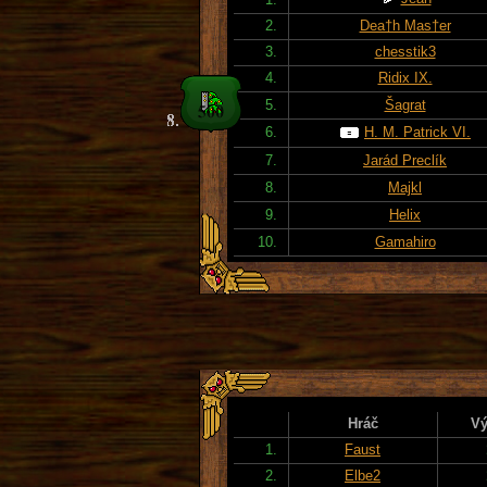
2.
Dea†h Mas†er
3.
chesstik3
4.
Ridix IX.
5.
Šagrat
6.
H. M. Patrick VI.
7.
Jarád Preclík
8.
Majkl
9.
Helix
10.
Gamahiro
Hráč
Vý
1.
Faust
2.
Elbe2