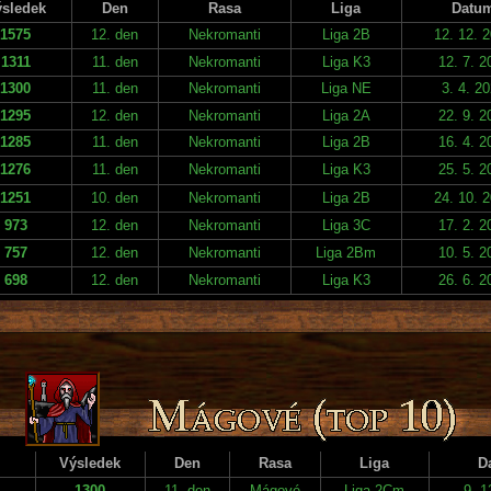
sledek
Den
Rasa
Liga
Datu
1575
12. den
Nekromanti
Liga 2B
12. 12. 
1311
11. den
Nekromanti
Liga K3
12. 7. 2
1300
11. den
Nekromanti
Liga NE
3. 4. 2
1295
12. den
Nekromanti
Liga 2A
22. 9. 2
1285
11. den
Nekromanti
Liga 2B
16. 4. 2
1276
11. den
Nekromanti
Liga K3
25. 5. 2
1251
10. den
Nekromanti
Liga 2B
24. 10. 
973
12. den
Nekromanti
Liga 3C
17. 2. 2
757
12. den
Nekromanti
Liga 2Bm
10. 5. 2
698
12. den
Nekromanti
Liga K3
26. 6. 2
Výsledek
Den
Rasa
Liga
D
1300
11. den
Mágové
Liga 2Cm
9. 1