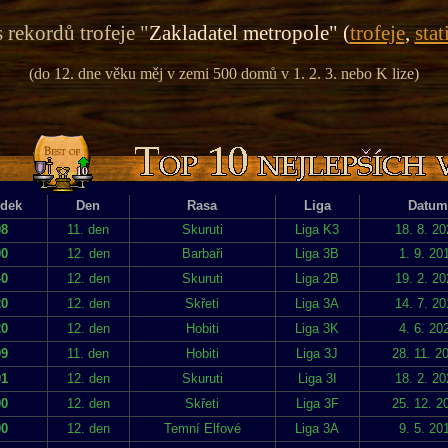
 rekordů trofeje "
Zakladatel metropole" (
trofeje
,
stat
(do 12. dne věku měj v zemi 500 domů v 1. 2. 3. nebo K lize)
edek
Den
Rasa
Liga
Datum
08
11. den
Skuruti
Liga K3
18. 8. 2
00
12. den
Barbaři
Liga 3B
1. 9. 20
40
12. den
Skuruti
Liga 2B
19. 2. 2
20
12. den
Skřeti
Liga 3A
14. 7. 2
20
12. den
Hobiti
Liga 3K
4. 6. 20
09
11. den
Hobiti
Liga 3J
28. 11. 2
01
12. den
Skuruti
Liga 3I
18. 2. 2
00
12. den
Skřeti
Liga 3F
25. 12. 2
90
12. den
Temní Elfové
Liga 3A
9. 5. 20