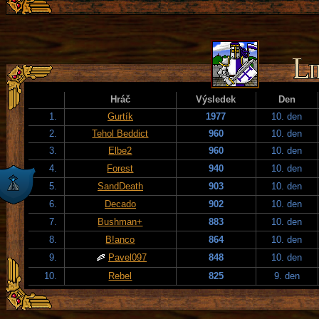
Hráč
Výsledek
Den
1.
Gurtík
1977
10. den
2.
Tehol Beddict
960
10. den
3.
Elbe2
960
10. den
4.
Forest
940
10. den
5.
SandDeath
903
10. den
6.
Decado
902
10. den
7.
Bushman+
883
10. den
8.
B!anco
864
10. den
9.
Pavel097
848
10. den
10.
Rebel
825
9. den