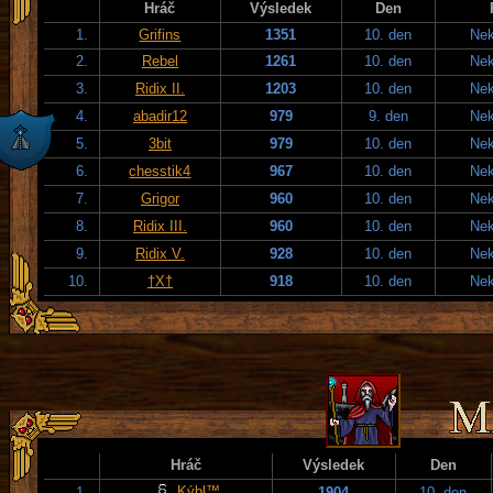
Hráč
Výsledek
Den
1.
Grifins
1351
10. den
Nek
2.
Rebel
1261
10. den
Nek
3.
Ridix II.
1203
10. den
Nek
4.
abadir12
979
9. den
Nek
5.
3bit
979
10. den
Nek
6.
chesstik4
967
10. den
Nek
7.
Grigor
960
10. den
Nek
8.
Ridix III.
960
10. den
Nek
9.
Ridix V.
928
10. den
Nek
10.
†X†
918
10. den
Nek
Hráč
Výsledek
Den
Kýbl™
1.
1904
10. den