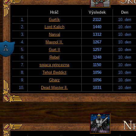
Hráč
Výsledek
Den
1.
Gurtík
2112
10. den
2.
Lord Kalich
1440
10. den
3.
Narval
1312
10. den
4.
Maxpol II.
1267
10. den
5.
Gurt II
1257
10. den
6.
Rebel
1248
10. den
7.
spiaca princezna
1150
10. den
8.
Tehol Beddict
1056
10. den
9.
Gharz
1056
10. den
10.
Dead Master ll.
1031
10. den