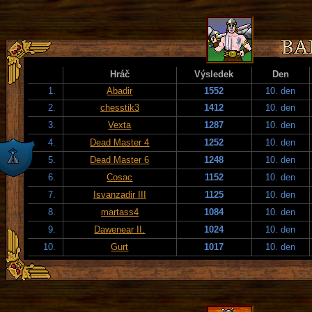
Hráč
Výsledek
Den
1.
Abadir
1552
10. den
2.
chesstik3
1412
10. den
3.
Vexta
1287
10. den
4.
Dead Master 4
1252
10. den
5.
Dead Master 6
1248
10. den
6.
Cosac
1152
10. den
7.
Isvanzadir III
1125
10. den
8.
martass4
1084
10. den
9.
Dawenear II.
1024
10. den
10.
Gurt
1017
10. den