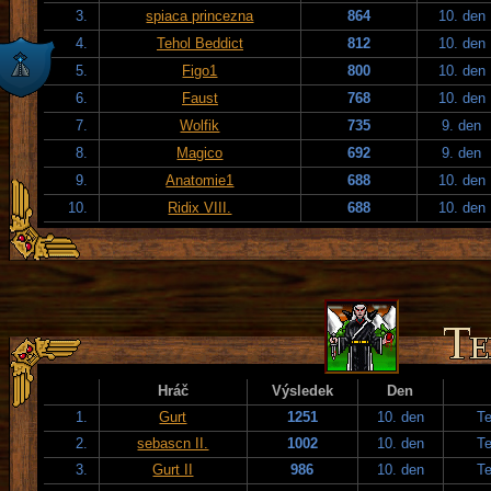
3.
spiaca princezna
864
10. den
4.
Tehol Beddict
812
10. den
5.
Figo1
800
10. den
6.
Faust
768
10. den
7.
Wolfik
735
9. den
8.
Magico
692
9. den
9.
Anatomie1
688
10. den
10.
Ridix VIII.
688
10. den
Hráč
Výsledek
Den
1.
Gurt
1251
10. den
T
2.
sebascn II.
1002
10. den
T
3.
Gurt II
986
10. den
T