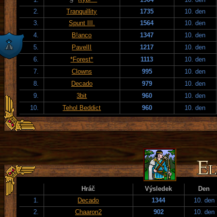
2.
Tranquillity
1735
10. den
3.
Spunt III.
1564
10. den
4.
B!anco
1347
10. den
5.
PavelII
1217
10. den
6.
*Forest*
1113
10. den
7.
Clowns
995
10. den
8.
Decado
979
10. den
9.
3bit
960
10. den
10.
Tehol Beddict
960
10. den
Hráč
Výsledek
Den
1.
Decado
1344
10. den
2.
Chaaron2
902
10. den