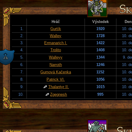
Hráč
Výsledek
Den
1.
Gurtík
1920
10. d
2.
Walley
1728
10. d
3.
Ermanarich I.
1422
10. d
4.
Trolito
1408
10. d
5.
Walleyy
1344
9. de
6.
Narroth
1246
10. d
7.
Gumová Kačenka
1152
10. d
8.
Patrick VI.
1056
10. d
9.
Thalantyr II.
1015
10. d
10.
Zgegnesh
995
10. d