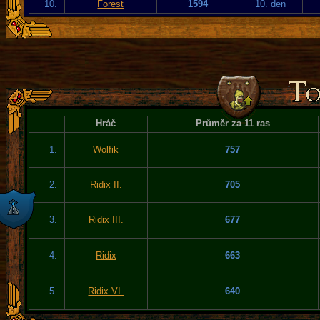
10.
Forest
1594
10. den
Hráč
Průměr za 11 ras
1.
Wolfik
757
2.
Ridix II.
705
3.
Ridix III.
677
4.
Ridix
663
5.
Ridix VI.
640