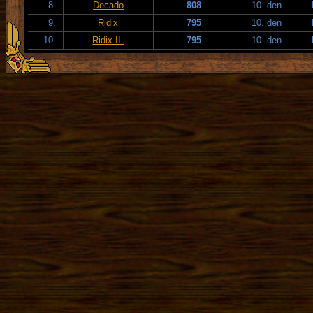
8.
Decado
808
10. den
9.
Ridix
795
10. den
10.
Ridix II.
795
10. den