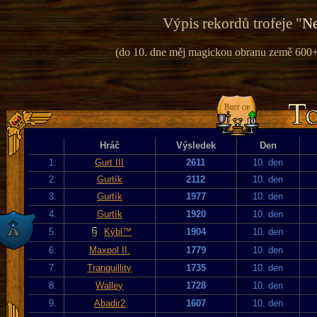
Výpis rekordů trofeje "
Ne
(do 10. dne měj magickou obranu země 600+ 
Hráč
Výsledek
Den
1.
Gurt III
2611
10. den
2.
Gurtík
2112
10. den
3.
Gurtík
1977
10. den
4.
Gurtík
1920
10. den
5.
Kýbl™
1904
10. den
6.
Maxpol II.
1779
10. den
7.
Tranquillity
1735
10. den
8.
Walley
1728
10. den
9.
Abadir2
1607
10. den