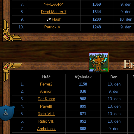
7.
*-F-E-A-R-*
1369
9. den
8.
Dead Master 7
1344
9. den
9.
Flash
1280
10. den
10.
Patrick VI.
1248
9. den
Hráč
Výsledek
Den
1.
Ferrer2
1158
10. den
2.
Armion
938
9. den
3.
Dar-Kunor
908
10. den
4.
PavelII
899
10. den
5.
Ridix VIII.
871
10. den
6.
Ridix VII.
851
10. den
7.
Archetonix
808
9. den