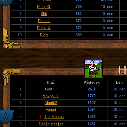
6.
Ridix XI.
755
10. den
7.
3bit
682
10. den
8.
Decado
672
10. den
9.
Ridix IX.
672
10. den
10.
Ridix
659
10. den
Hráč
Výsledek
Den
1.
Gurt III
2611
10. den
2.
Maxpol II.
1779
10. den
3.
Abadir2
1607
10. den
4.
Forest
1594
10. den
5.
TresMontes
1566
10. den
6.
Dea†h Mas†er
1457
10. den