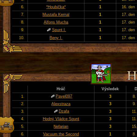
6.
*Houbička*
1
16. den
7.
Mustafa Kemal
1
17. den
8.
Alfons Mucha
1
17. den
9.
Spunt I.
1
17. den
10.
Beny I.
1
17. den
Hráč
Výsledek
Pavel097
1.
3
8.
2.
Alexstraza
3
9.
Dzafa
3.
3
11
4.
Hodný Vládce Spunt
3
11
5.
Nefarian
3
15
6.
Vacuum the Second
1
8.