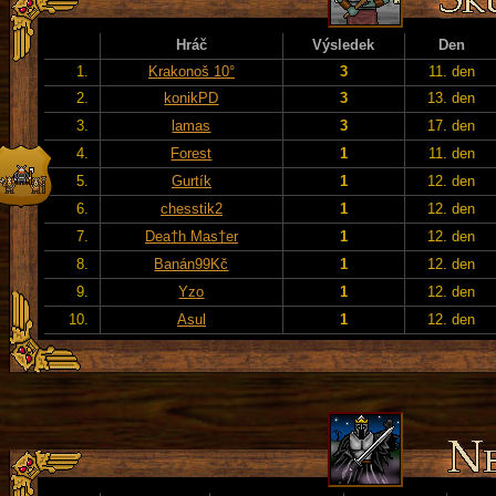
Hráč
Výsledek
Den
1.
Krakonoš 10°
3
11. den
2.
konikPD
3
13. den
3.
lamas
3
17. den
4.
Forest
1
11. den
5.
Gurtík
1
12. den
6.
chesstik2
1
12. den
7.
Dea†h Mas†er
1
12. den
8.
Banán99Kč
1
12. den
9.
Yzo
1
12. den
10.
Asul
1
12. den