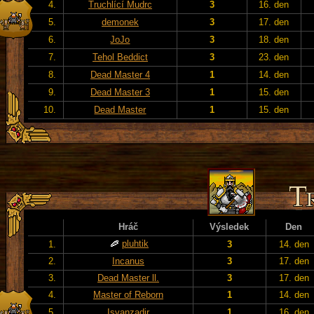
4.
Truchlící Mudrc
3
16. den
5.
demonek
3
17. den
6.
JoJo
3
18. den
7.
Tehol Beddict
3
23. den
8.
Dead Master 4
1
14. den
9.
Dead Master 3
1
15. den
10.
Dead Master
1
15. den
Hráč
Výsledek
Den
pluhtik
1.
3
14. den
2.
Incanus
3
17. den
3.
Dead Master ll.
3
17. den
4.
Master of Reborn
1
14. den
5.
Isvanzadir
1
16. den