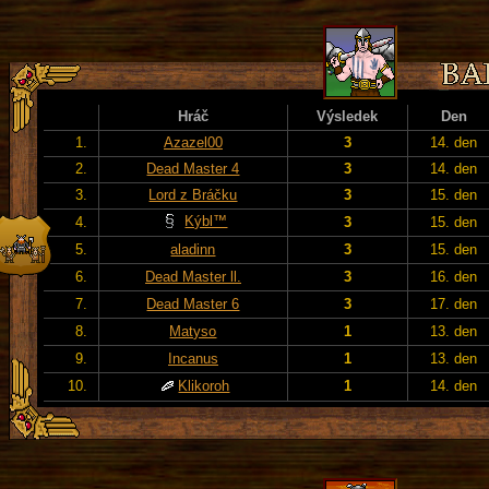
Hráč
Výsledek
Den
1.
Azazel00
3
14. den
2.
Dead Master 4
3
14. den
3.
Lord z Bráčku
3
15. den
Kýbl™
4.
3
15. den
5.
aladinn
3
15. den
6.
Dead Master ll.
3
16. den
7.
Dead Master 6
3
17. den
8.
Matyso
1
13. den
9.
Incanus
1
13. den
10.
Klikoroh
1
14. den