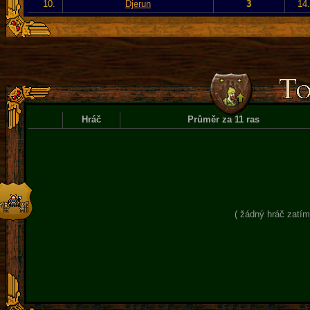
10.
Djerun
3
14
Hráč
Průměr za 11 ras
( žádný hráč zatím