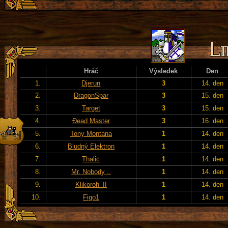
Hráč
Výsledek
Den
1.
Djerun
3
14. den
2.
DragonSpar
3
15. den
3.
Target
3
15. den
4.
Đead Master
3
16. den
5.
Tony Montana
1
14. den
6.
Bludný Elektron
1
14. den
7.
Thalic
1
14. den
8.
Mr. Nobody ..
1
14. den
9.
Klikoroh_II
1
14. den
10.
Figo1
1
14. den