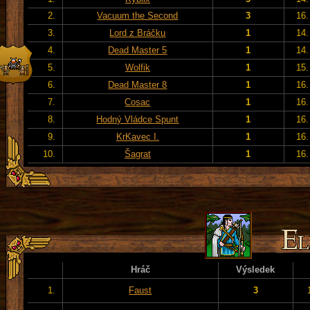
2.
Vacuum the Second
3
16.
3.
Lord z Bráčku
1
14.
4.
Dead Master 5
1
14.
5.
Wolfik
1
15.
6.
Dead Master 8
1
16.
7.
Cosac
1
16.
8.
Hodný Vládce Spunt
1
16.
9.
KrKavec I.
1
16.
10.
Šagrat
1
16.
Hráč
Výsledek
1.
Faust
3