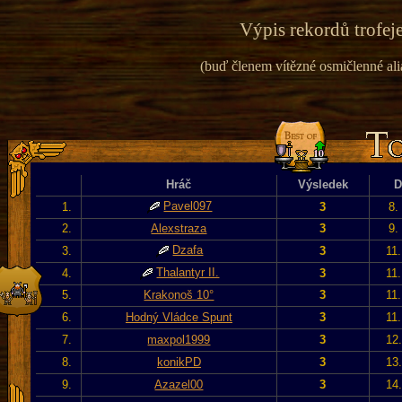
Výpis rekordů trofeje
(buď členem vítězné osmičlenné alian
Hráč
Výsledek
D
Pavel097
1.
3
8.
2.
Alexstraza
3
9.
Dzafa
3.
3
11
Thalantyr II.
4.
3
11
5.
Krakonoš 10°
3
11
6.
Hodný Vládce Spunt
3
11
7.
maxpol1999
3
12
8.
konikPD
3
13
9.
Azazel00
3
14