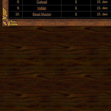
8.
Galwail
1
15. den
9.
Indián
1
15. den
10.
Đead Master
1
15. den