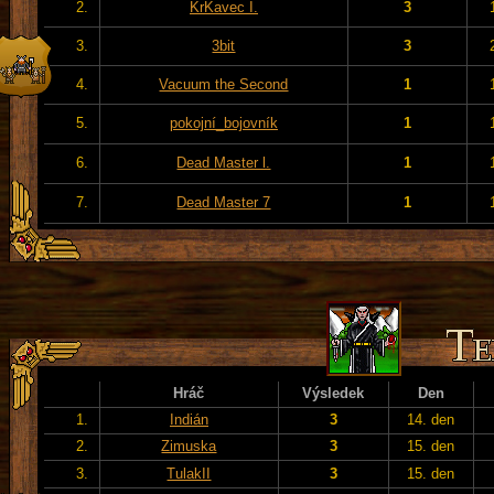
2.
KrKavec I.
3
3.
3bit
3
4.
Vacuum the Second
1
5.
pokojní_bojovník
1
6.
Dead Master l.
1
7.
Dead Master 7
1
Hráč
Výsledek
Den
1.
Indián
3
14. den
2.
Zimuska
3
15. den
3.
TulakII
3
15. den