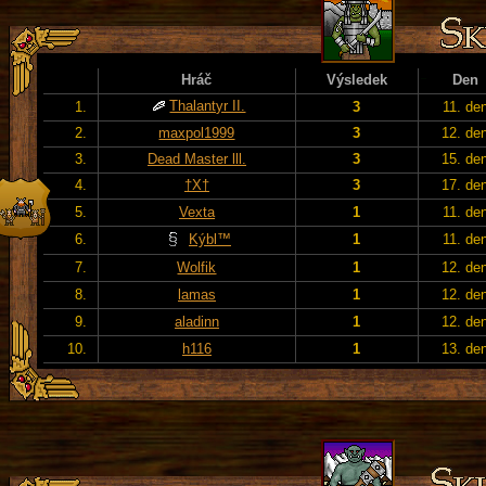
Hráč
Výsledek
Den
Thalantyr II.
1.
3
11. de
2.
maxpol1999
3
12. de
3.
Dead Master lll.
3
15. de
4.
†X†
3
17. de
5.
Vexta
1
11. de
6.
Kýbl™
1
11. de
7.
Wolfik
1
12. de
8.
lamas
1
12. de
9.
aladinn
1
12. de
10.
h116
1
13. de