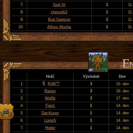
7.
Gurt III
1
11
8.
chesstik2
1
11
9.
Bud Spencer
1
11
10.
Alfons Mucha
1
11
Hráč
Výsledek
Den
Kýbl™
1.
3
15. den
2.
Đarion
3
16. den
3.
Wolfik
3
17. den
4.
Figo1
1
14. den
5.
Dar-Kunor
1
14. den
6.
Lomir5
1
14. den
7.
Hodor
1
14. den