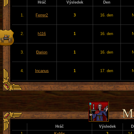
Hráč
Výsledek
Den
1.
Ferrer2
3
16. den
2.
h116
1
16. den
3.
Đarion
1
16. den
4.
Incanus
1
17. den
Hráč
Výsledek
D
1.
Kyblix
3
14.