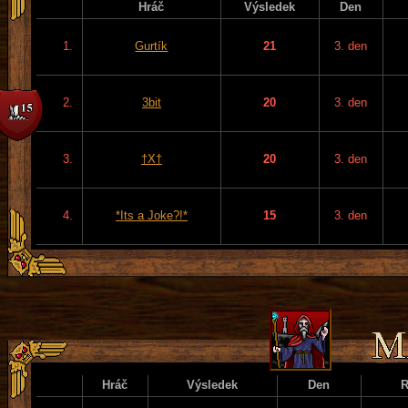
Hráč
Výsledek
Den
1.
Gurtík
21
3. den
2.
3bit
20
3. den
3.
†X†
20
3. den
4.
*Its a Joke?!*
15
3. den
Hráč
Výsledek
Den
R