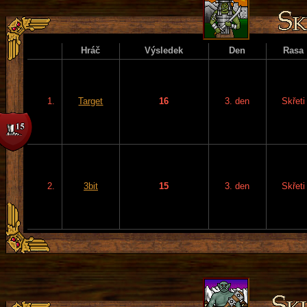
Hráč
Výsledek
Den
Rasa
1.
Target
16
3. den
Skřeti
2.
3bit
15
3. den
Skřeti