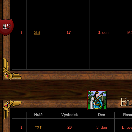
1.
3bit
17
3. den
Má
Hráč
Výsledek
Den
Rasa
1.
†X†
20
3. den
Elfov