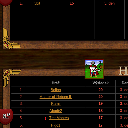
1.
3bit
15
3. den
Hráč
Výsledek
De
1.
Balinn
20
3. d
2.
Master of Reborn ll.
20
3. d
3.
Kamil
19
3. d
4.
Abadir2
18
3. d
5.
TresMontes
17
3. d
6.
Figo1
17
3. d