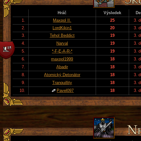
Hráč
Výsledek
De
1.
Maxpol II.
25
3. 
2.
LordKikin1
20
3. 
3.
Tehol Beddict
19
3. 
4.
Narval
19
3. 
5.
*-F-E-A-R-*
19
3. 
6.
maxpol1999
18
3. 
7.
Abadir
18
3. 
8.
Atomický Detonátor
18
3. 
9.
Tranquillity
18
3. 
10.
Pavel097
18
3. 