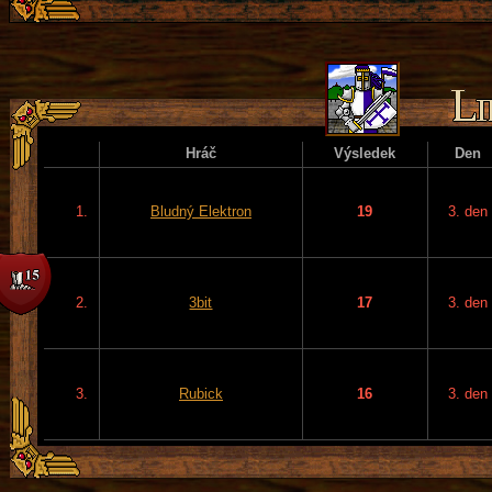
Hráč
Výsledek
Den
1.
Bludný Elektron
19
3. den
2.
3bit
17
3. den
3.
Rubick
16
3. den