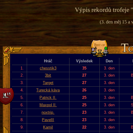
Výpis rekordů trofeje 
(3. den měj 15 a v
Hráč
Výsledek
Den
1.
chesstik3
35
3. den
2.
3bit
27
3. den
B
3.
Target
27
3. den
4.
Turecká káva
26
3. den
5.
Patrick II.
25
3. den
B
6.
Maxpol II.
25
3. den
S
7.
noxtrip.
23
3. den
B
8.
PavelII
23
3. den
9.
Kamil
22
3. den
B