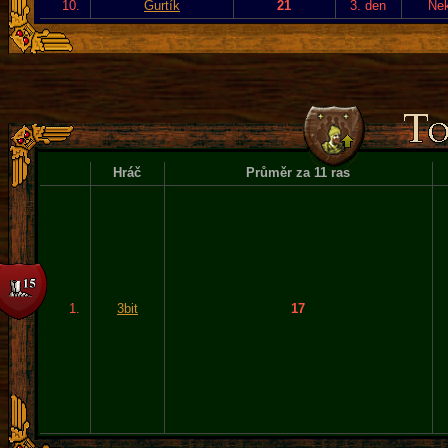
10.
Gurtík
21
3. den
Ne
Hráč
Průměr za 11 ras
1.
3bit
17