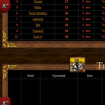
4.
Target
17
3. den
Te
5.
Ridix
17
3. den
Te
6.
Tehol Beddict
16
3. den
Te
7.
velmistr
16
3. den
Te
8.
3bit
16
3. den
Te
9.
Tqtuan2
16
3. den
Te
10.
Gurt II
16
3. den
Te
Hráč
Výsledek
Den