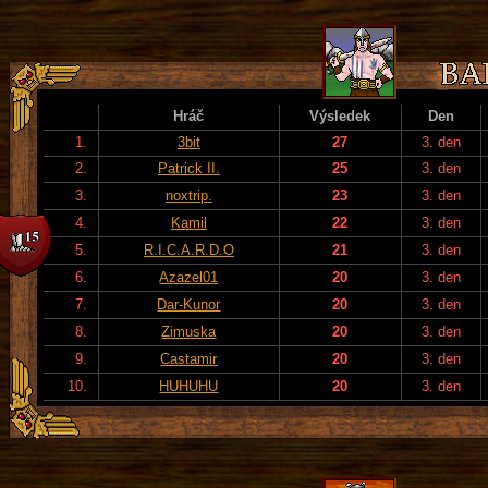
Hráč
Výsledek
Den
1.
3bit
27
3. den
2.
Patrick II.
25
3. den
3.
noxtrip.
23
3. den
4.
Kamil
22
3. den
5.
R.I.C.A.R.D.O
21
3. den
6.
Azazel01
20
3. den
7.
Dar-Kunor
20
3. den
8.
Zimuska
20
3. den
9.
Castamir
20
3. den
10.
HUHUHU
20
3. den