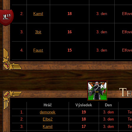
2.
Kamil
18
3. den
Elfov
3.
3bit
16
3. den
Elfov
4.
Faust
15
3. den
Elfov
Hráč
Výsledek
Den
1.
demonek
19
3. den
Te
2.
Elbe2
18
3. den
Te
3.
Kamil
17
3. den
Te