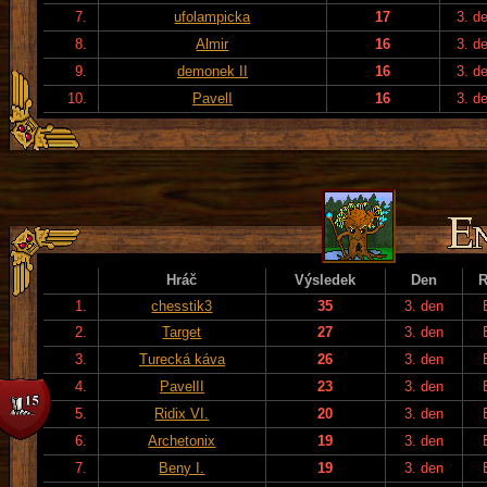
7.
ufolampicka
17
3. d
8.
Almir
16
3. d
9.
demonek II
16
3. d
10.
PavelI
16
3. d
Hráč
Výsledek
Den
R
1.
chesstik3
35
3. den
2.
Target
27
3. den
3.
Turecká káva
26
3. den
4.
PavelII
23
3. den
5.
Ridix VI.
20
3. den
6.
Archetonix
19
3. den
7.
Beny I.
19
3. den