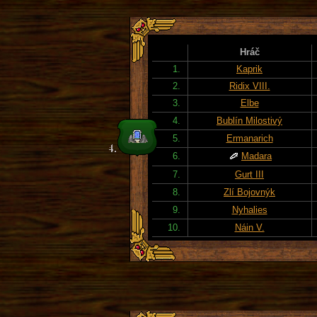
Hráč
1.
Kaprik
2.
Ridix VIII.
3.
Elbe
4.
Bublín Milostivý
5.
Ermanarich
6.
Madara
7.
Gurt III
8.
Zlí Bojovnýk
9.
Nyhalies
10.
Náin V.