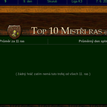
9
9. den
Skuruti
Liga K3
7. 6. 2
Průměr za 11 ras
Průměrný den spln
( žádný hráč zatím nemá tuto trofej od všech 11. ras )