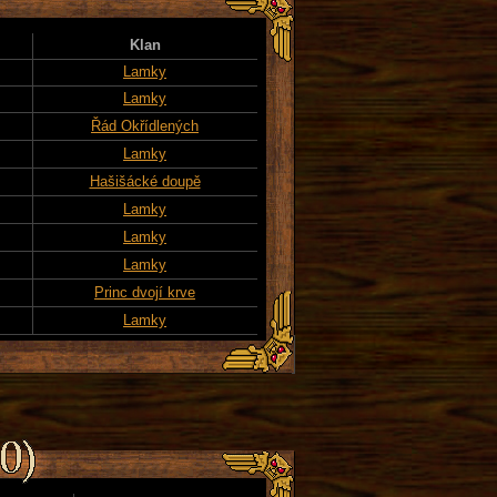
Klan
Lamky
Lamky
Řád Okřídlených
Lamky
Hašišácké doupě
Lamky
Lamky
Lamky
Princ dvojí krve
Lamky