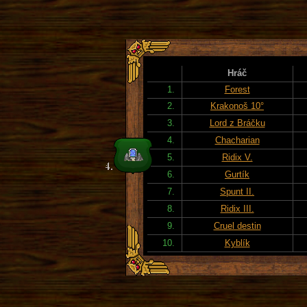
Hráč
1.
Forest
2.
Krakonoš 10°
3.
Lord z Bráčku
4.
Chacharian
5.
Ridix V.
6.
Gurtík
7.
Spunt II.
8.
Ridix III.
9.
Cruel destin
10.
Kyblík