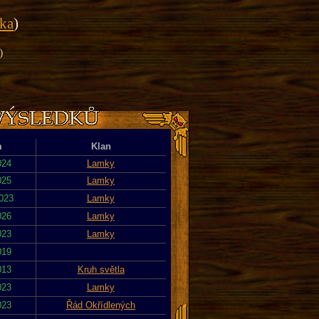
ika
)
)
m
Klan
024
Lamky
025
Lamky
2023
Lamky
026
Lamky
023
Lamky
019
013
Kruh světla
023
Lamky
023
Řád Okřídlených