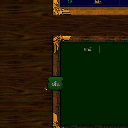
10.
Helix
Hráč