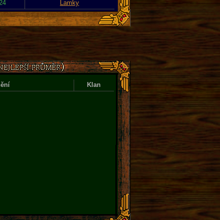
024
Lamky
ění
Klan