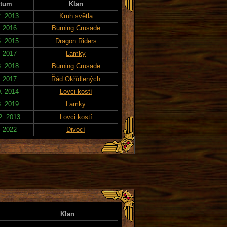
tum
Klan
2. 2013
Kruh světla
. 2016
Burning Crusade
5. 2015
Dragon Riders
. 2017
Lamky
3. 2018
Burning Crusade
. 2017
Řád Okřídlených
0. 2014
Lovci kostí
8. 2019
Lamky
2. 2013
Lovci kostí
. 2022
Divocí
Klan