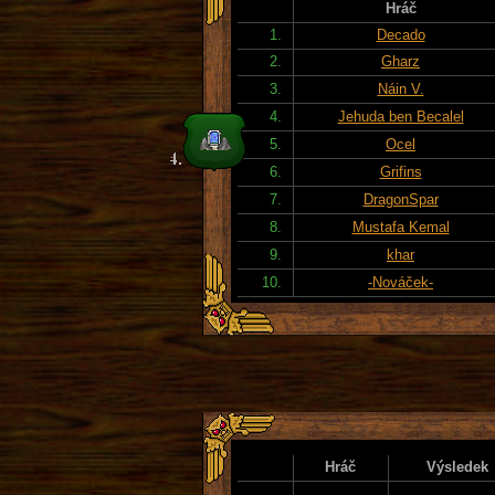
Hráč
1.
Decado
2.
Gharz
3.
Náin V.
4.
Jehuda ben Becalel
5.
Ocel
6.
Grifins
7.
DragonSpar
8.
Mustafa Kemal
9.
khar
10.
-Nováček-
Hráč
Výsledek