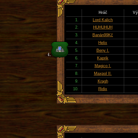
Hráč
Vý
1.
Lord Kalich
2.
HUHUHUH
3.
Banán99Kč
4.
Helix
5.
Beny I.
6.
Kaprik
7.
Magico I.
8.
Maxpol II.
9.
Kragh
10.
Ridix