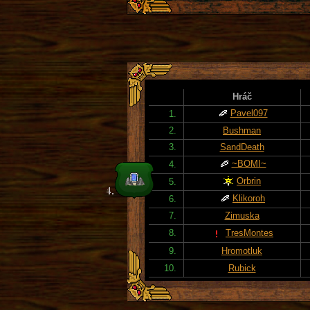
Hráč
Pavel097
1.
2.
Bushman
3.
SandDeath
~BOMI~
4.
Orbrin
5.
Klikoroh
6.
7.
Zimuska
8.
TresMontes
9.
Hromotluk
10.
Rubick