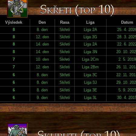
Výsledek
Den
Rasa
Liga
Datum
8
8. den
Skřeti
Liga 2A
25. 4. 202
8
12. den
Skřeti
Liga 3G
28. 3. 202
8
14. den
Skřeti
Liga 2A
22. 6. 202
8
14. den
Skřeti
Liga 3N
20. 10. 20
7
10. den
Skřeti
Liga 2Cm
2. 5. 2019
7
12. den
Skřeti
Liga 2Bm
26. 11. 20
6
8. den
Skřeti
Liga 3C
22. 11. 20
6
8. den
Skřeti
Liga 3J
29. 10. 20
6
8. den
Skřeti
Liga 3E
5. 9. 2023
6
9. den
Skřeti
Liga 3L
30. 4. 201