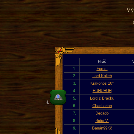
Výp
Hráč
1.
Forest
2.
Lord Kalich
3.
Krakonoš 10°
4.
HUHUHUH
5.
Lord z Bráčku
6.
Chacharian
7.
Decado
8.
Ridix V.
9.
Banán99Kč