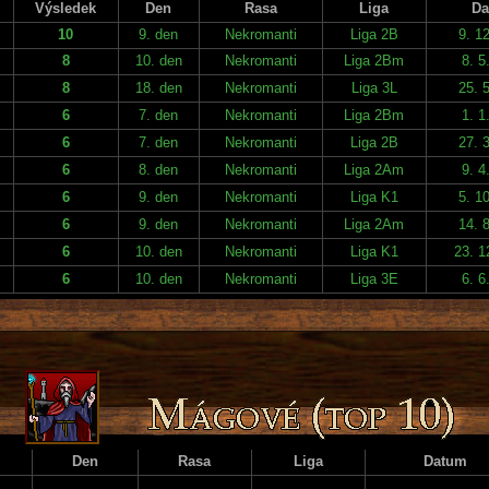
Výsledek
Den
Rasa
Liga
Da
10
9. den
Nekromanti
Liga 2B
9. 1
8
10. den
Nekromanti
Liga 2Bm
8. 5
8
18. den
Nekromanti
Liga 3L
25. 
6
7. den
Nekromanti
Liga 2Bm
1. 1
6
7. den
Nekromanti
Liga 2B
27. 
6
8. den
Nekromanti
Liga 2Am
9. 4
6
9. den
Nekromanti
Liga K1
5. 1
6
9. den
Nekromanti
Liga 2Am
14. 
6
10. den
Nekromanti
Liga K1
23. 1
6
10. den
Nekromanti
Liga 3E
6. 6
Den
Rasa
Liga
Datum