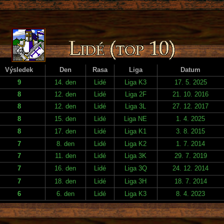
Výsledek
Den
Rasa
Liga
Datum
9
14. den
Lidé
Liga K3
17. 5. 2025
8
12. den
Lidé
Liga 2F
21. 10. 2016
8
12. den
Lidé
Liga 3L
27. 12. 2017
8
15. den
Lidé
Liga NE
1. 4. 2025
8
17. den
Lidé
Liga K1
3. 8. 2015
7
8. den
Lidé
Liga K2
1. 7. 2014
7
11. den
Lidé
Liga 3K
29. 7. 2019
7
16. den
Lidé
Liga 3Q
24. 12. 2014
7
18. den
Lidé
Liga 3H
18. 7. 2014
6
6. den
Lidé
Liga K3
8. 4. 2023