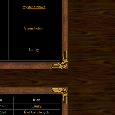
Mysteriarchové
Green Hobbitt
Lamky
m
Klan
2025
Lamky
2024
Řád Okřídlených