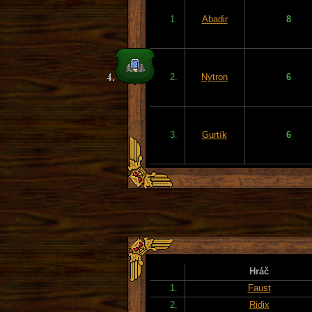
1.
Abadir
8
2.
Nytron
6
3.
Gurtík
6
Hráč
1.
Faust
2.
Ridix