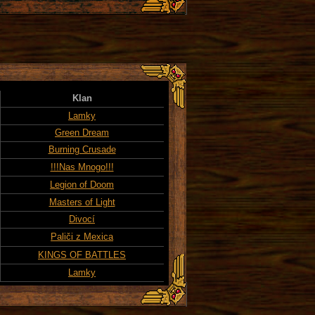
Klan
Lamky
Green Dream
Burning Crusade
!!!Nas Mnogo!!!
Legion of Doom
Masters of Light
Divocí
Paliči z Mexica
KINGS OF BATTLES
Lamky