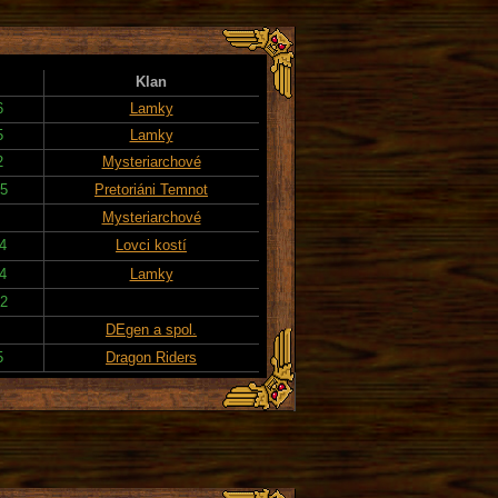
Klan
6
Lamky
5
Lamky
2
Mysteriarchové
25
Pretoriáni Temnot
Mysteriarchové
14
Lovci kostí
14
Lamky
22
DEgen a spol.
5
Dragon Riders