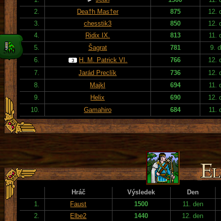
2.
Dea†h Mas†er
875
12. 
3.
chesstik3
850
12. 
4.
Ridix IX.
813
11. 
5.
Šagrat
781
9. 
6.
H. M. Patrick VI.
766
12. 
7.
Jarád Preclík
736
12. 
8.
Majkl
694
11. 
9.
Helix
690
12. 
10.
Gamahiro
684
11. 
Hráč
Výsledek
Den
1.
Faust
1500
11. den
2.
Elbe2
1440
12. den