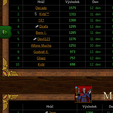
Hráč
Výsledek
Den
1.
Decado
1575
12. den
Kýbl™
2.
1311
11. den
3.
†X†
1300
11. den
Dzafa
4.
1295
12. den
5.
Beny I.
1285
11. den
6.
Devil123
1276
11. den
7.
Alfons Mucha
1251
10. den
8.
Godyell II.
973
12. den
9.
Gharz
757
12. den
10.
Kybl
698
12. den
Hráč
Výsledek
De
Jean
1.
1300
11. 