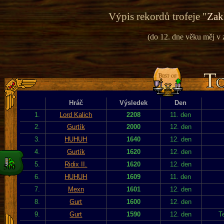
Výpis rekordů trofeje "
Zak
(do 12. dne věku měj v 
Hráč
Výsledek
Den
1.
Lord Kalich
2208
11. den
2.
Gurtík
2000
12. den
3.
HUHUH
1640
12. den
4.
Gurtík
1620
12. den
5.
Ridix II.
1620
12. den
6.
HUHUH
1609
11. den
7.
Mexn
1601
12. den
8.
Gurt
1600
12. den
9.
Gurt
1590
12. den
T