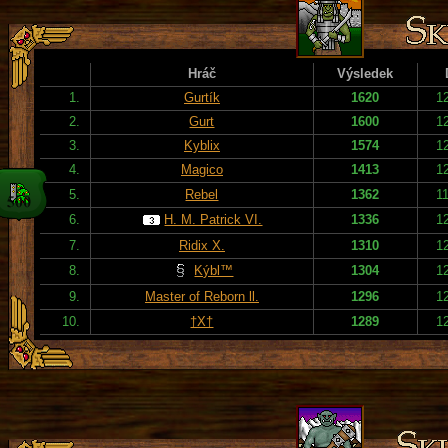
Hráč
Výsledek
1.
Gurtík
1620
1
2.
Gurt
1600
1
3.
Kyblix
1574
1
4.
Magico
1413
1
5.
Rebel
1362
1
6.
H. M. Patrick VI.
1336
1
7.
Ridix X.
1310
1
8.
Kýbl™
1304
1
9.
Master of Reborn ll.
1296
1
10.
†X†
1289
1