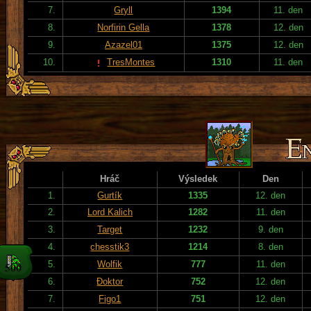
7.
Gryll
1394
11. den
8.
Norfirin Gella
1378
12. den
9.
Azazel01
1375
12. den
10.
TresMontes
1310
11. den
Hráč
Výsledek
Den
1.
Gurtík
1335
12. den
2.
Lord Kalich
1282
11. den
3.
Target
1232
9. den
4.
chesstik3
1214
8. den
5.
Wolfik
777
11. den
6.
Đoktor
752
12. den
7.
Figo1
751
12. den