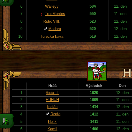
6.
Walleyy
584
12. den
7.
TresMontes
550
11. den
8.
Ridix VIII.
523
12. den
9.
Madara
520
12. den
10.
Turecká káva
519
12. den
Hráč
Výsledek
Den
1.
Ridix II.
1620
12. den
2.
HUHUH
1609
11. den
3.
Indián
1434
12. den
Dzafa
4.
1412
11. den
5.
Helix
1411
11. den
6.
Kamil
1406
12. den