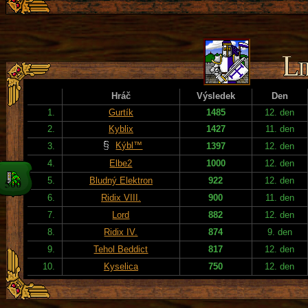
Hráč
Výsledek
Den
1.
Gurtík
1485
12. den
2.
Kyblix
1427
11. den
Kýbl™
3.
1397
12. den
4.
Elbe2
1000
12. den
5.
Bludný Elektron
922
12. den
6.
Ridix VIII.
900
11. den
7.
Lord
882
12. den
8.
Ridix IV.
874
9. den
9.
Tehol Beddict
817
12. den
10.
Kyselica
750
12. den