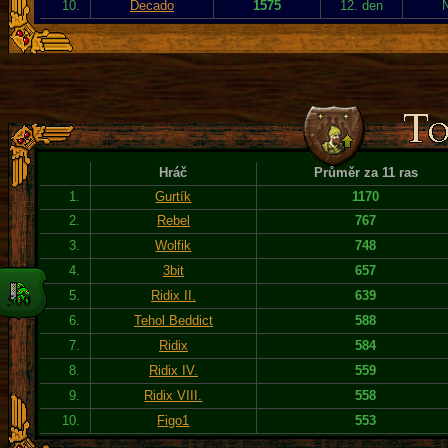
10.
Decado
1575
12. den
Hráč
Průměr za 11 ras
1.
Gurtík
1170
2.
Rebel
767
3.
Wolfik
748
4.
3bit
657
5.
Ridix II.
639
6.
Tehol Beddict
588
7.
Ridix
584
8.
Ridix IV.
559
9.
Ridix VIII.
558
10.
Figo1
553