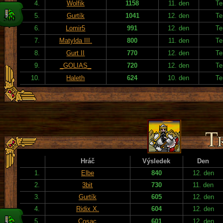
4.
Wolfik
1158
11. den
Te
5.
Gurtík
1041
12. den
Te
6.
Lomir5
991
12. den
Te
7.
Matylda III.
800
11. den
Te
8.
Gurt II
770
12. den
Te
9.
_GOLIAS_
720
12. den
Te
10.
Haleth
624
10. den
Te
Hráč
Výsledek
Den
1.
Elbe
840
12. den
2.
3bit
730
11. den
3.
Gurtík
605
12. den
4.
Ridix X.
604
12. den
5.
Cosac
601
12. den