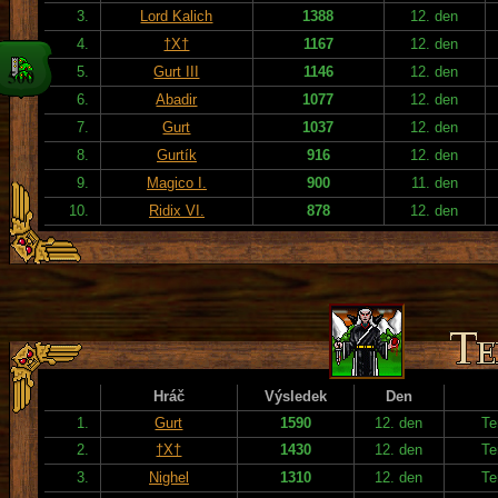
3.
Lord Kalich
1388
12. den
4.
†X†
1167
12. den
5.
Gurt III
1146
12. den
6.
Abadir
1077
12. den
7.
Gurt
1037
12. den
8.
Gurtík
916
12. den
9.
Magico I.
900
11. den
10.
Ridix VI.
878
12. den
Hráč
Výsledek
Den
1.
Gurt
1590
12. den
Te
2.
†X†
1430
12. den
Te
3.
Nighel
1310
12. den
Te