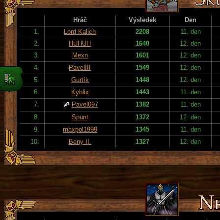
Hráč
Výsledek
Den
1.
Lord Kalich
2208
11. den
2.
HUHUH
1640
12. den
3.
Mexn
1601
12. den
4.
PavelIII
1549
12. den
5.
Gurtík
1448
12. den
6.
Kyblix
1443
11. den
7.
Pavel097
1382
11. den
8.
Spunt
1372
12. den
9.
maxpol1999
1345
11. den
10.
Beny II.
1327
12. den