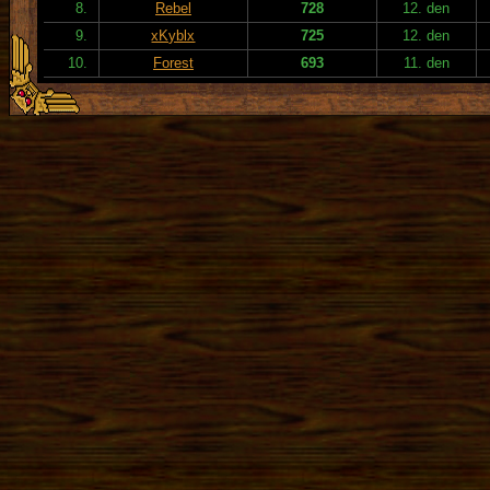
8.
Rebel
728
12. den
9.
xKyblx
725
12. den
10.
Forest
693
11. den