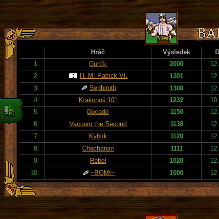
Hráč
Výsledek
D
1.
Gurtík
2000
12
H. M. Patrick VI.
2.
1301
12
Sephiroth
3.
1300
12
4.
Krakonoš 10°
1232
10
5.
Decado
1150
12
6.
Vacuum the Second
1138
12
7.
Kyblík
1120
12
8.
Chacharian
1111
12
9.
Rebel
1020
12
10.
~BOMI~
1000
12