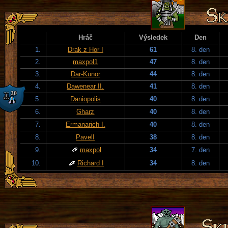
Hráč
Výsledek
Den
1.
Drak z Hor I
61
8. den
2.
maxpol1
47
8. den
3.
Dar-Kunor
44
8. den
4.
Dawenear II.
41
8. den
5.
Daniopolis
40
8. den
6.
Gharz
40
8. den
7.
Ermanarich I.
40
8. den
8.
PavelI
38
8. den
9.
maxpol
34
7. den
10.
Richard I
34
8. den