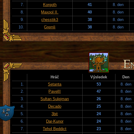
7.
Korgoth
41
8. den
8.
Maxpol II.
40
8. den
9.
chesstik3
38
8. den
10.
Gremli
38
8. den
Hráč
Výsledek
Den
1.
Setanta
53
8. den
2.
PavelII
47
8. den
3.
Sultan Sulejman
26
8. den
4.
Decado
25
8. den
5.
3bit
24
8. den
6.
Dar-Kunor
24
8. den
7.
Tehol Beddict
23
8. den