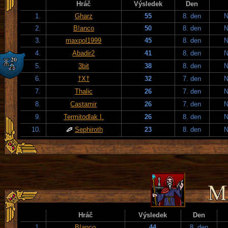
Hráč
Výsledek
Den
1.
Gharz
55
8. den
N
2.
B!anco
50
8. den
N
3.
maxpol1999
45
8. den
N
4.
Abadir2
41
8. den
N
5.
3bit
38
8. den
N
6.
†X†
32
7. den
N
7.
Thalic
26
7. den
N
8.
Castamir
26
7. den
N
9.
Termitodlak I.
26
8. den
N
10.
Sephiroth
23
8. den
N
Hráč
Výsledek
Den
1.
B!anco
44
8. den