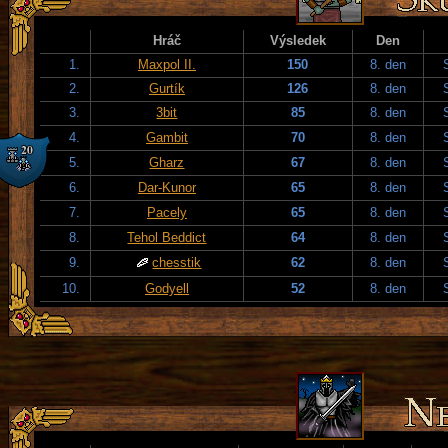
Hráč
Výsledek
Den
1.
Maxpol II.
150
8. den
2.
Gurtík
126
8. den
3.
3bit
85
8. den
4.
Gambit
70
8. den
5.
Gharz
67
8. den
6.
Dar-Kunor
65
8. den
7.
Pacely
65
8. den
8.
Tehol Beddict
64
8. den
9.
chesstik
62
8. den
10.
Godyell
52
8. den