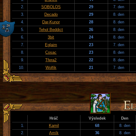
2.
SOBOLOS
29
7. den
3.
Decado
29
8. den
4.
Dar-Kunor
28
8. den
5.
Tehol Beddict
26
8. den
6.
3bit
24
8. den
7.
Eglaim
23
7. den
8.
Cosac
23
8. den
9.
Tfera2
22
8. den
10.
Wolfik
21
7. den
Hráč
Výsledek
Den
1.
Kamil
68
8. den
2.
Amík
36
8. den