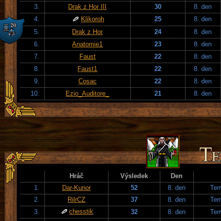
3.
Drak z Hor III
30
8. den
4.
Klikoroh
25
8. den
5.
Drak z Hor
24
8. den
6.
Anatomie1
23
8. den
7.
Faust
22
8. den
8.
Faust1
22
8. den
9.
Cosac
22
8. den
10.
Ezio_Auditore_
21
8. den
Hráč
Výsledek
Den
1.
Dar-Kunor
52
8. den
Tem
2.
RilrCZ
37
8. den
Tem
chesstik
3.
32
8. den
Tem