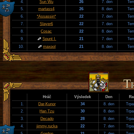
4.
Sun Wu
26
7. den
Tem
5.
martass4
26
8. den
Tem
6.
*Assassin*
22
7. den
Tem
7.
Slayer6
22
7. den
Tem
8.
Cosac
22
8. den
Tem
9.
Spunt I.
21
7. den
Tem
10.
maxpol
21
8. den
Tem
Hráč
Výsledek
Den
Ra
1.
Dar-Kunor
34
8. den
Trpa
2.
Han Tzu
30
8. den
Trpa
3.
Decado
28
8. den
Trpa
4.
jimmy.rucka
22
7. den
Trpa
5.
Gordon
21
7. den
Trpa