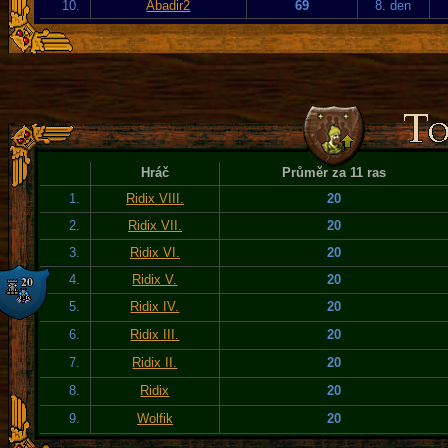
10.
Abadir2
69
8. den
Hráč
Průměr za 11 ras
1.
Ridix VIII.
20
2.
Ridix VII.
20
3.
Ridix VI.
20
4.
Ridix V.
20
5.
Ridix IV.
20
6.
Ridix III.
20
7.
Ridix II.
20
8.
Ridix
20
9.
Wolfik
20