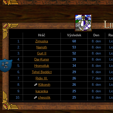
Hráč
Výsledek
Den
Ra
1.
Zimuska
68
8. den
Li
2.
Narroth
53
8. den
Li
3.
Gurt II
52
8. den
Li
4.
Dar-Kunor
39
8. den
Li
5.
Hromotluk
34
8. den
Li
6.
Tehol Beddict
29
8. den
Li
7.
Ridix III.
26
7. den
Li
8.
Klikoroh
26
8. den
Li
9.
kacenka
25
8. den
Li
10.
chesstik
25
8. den
Li