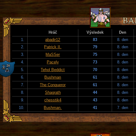
Hráč
Výsledek
Den
1.
abadir12
83
8. den
2.
Patrick II.
79
8. den
3.
MaSSer
75
8. den
4.
Pacely
73
8. den
5.
Tehol Beddict
70
8. den
6.
Bushman
61
8. den
7.
The Conqueror
61
8. den
8.
Shagrath
44
8. den
9.
chesstik4
43
8. den
10.
Bushman.
41
7. den