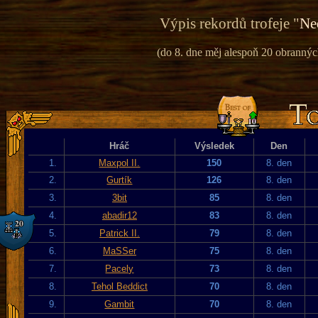
Výpis rekordů trofeje "
Ne
(do 8. dne měj alespoň 20 obranných
Hráč
Výsledek
Den
1.
Maxpol II.
150
8. den
2.
Gurtík
126
8. den
3.
3bit
85
8. den
4.
abadir12
83
8. den
5.
Patrick II.
79
8. den
6.
MaSSer
75
8. den
7.
Pacely
73
8. den
8.
Tehol Beddict
70
8. den
9.
Gambit
70
8. den