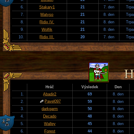
6.
Stakary1
21
7. den
Trpa
7.
Matyso
21
8. den
Trpa
8.
Ridix IV.
21
8. den
Trpa
9.
Wolfik
21
8. den
Trpa
10.
Ridix III.
20
7. den
Trpa
Hráč
Výsledek
Den
1.
Abadir2
69
8. den
Pavel097
2.
59
8. den
3.
darkgarm
50
8. den
4.
Decado
48
8. den
5.
Walley
45
8. den
6.
Forest
44
8. den