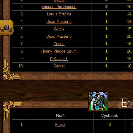
2.
Vacuum the Second
3
16.
3.
Lord z Bráčku
1
14.
4.
Dead Master 5
1
14.
5.
Wolfik
1
15.
6.
Dead Master 8
1
16.
7.
Cosac
1
16.
8.
Hodný Vládce Spunt
1
16.
9.
KrKavec I.
1
16.
10.
Šagrat
1
16.
Hráč
Výsledek
1.
Faust
3