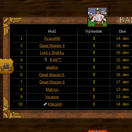
Hráč
Výsledek
Den
1.
Azazel00
3
14. den
2.
Dead Master 4
3
14. den
3.
Lord z Bráčku
3
15. den
Kýbl™
4.
3
15. den
5.
aladinn
3
15. den
6.
Dead Master ll.
3
16. den
7.
Dead Master 6
3
17. den
8.
Matyso
1
13. den
9.
Incanus
1
13. den
10.
Klikoroh
1
14. den