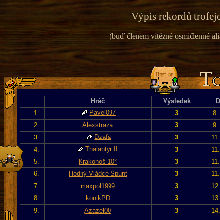
Výpis rekordů trofeje
(buď členem vítězné osmičlenné alian
Hráč
Výsledek
D
Pavel097
1.
3
8.
2.
Alexstraza
3
9.
Dzafa
3.
3
11
Thalantyr II.
4.
3
11
5.
Krakonoš 10°
3
11
6.
Hodný Vládce Spunt
3
11
7.
maxpol1999
3
12
8.
konikPD
3
13
9.
Azazel00
3
14