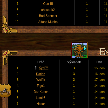
7.
Gurt III
1
11
8.
chesstik2
1
11
9.
Bud Spencer
1
11
10.
Alfons Mucha
1
11
Hráč
Výsledek
Den
Kýbl™
1.
3
15. den
2.
Đarion
3
16. den
3.
Wolfik
3
17. den
4.
Figo1
1
14. den
5.
Dar-Kunor
1
14. den
6.
Lomir5
1
14. den
7.
Hodor
1
14. den