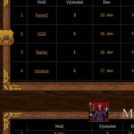
Hráč
Výsledek
Den
1.
Ferrer2
3
16. den
2.
h116
1
16. den
3.
Đarion
1
16. den
4.
Incanus
1
17. den
Hráč
Výsledek
D
1.
Kyblix
3
14.