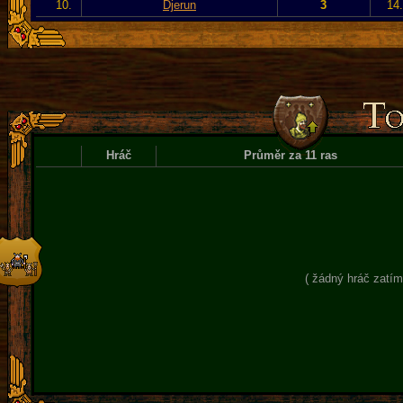
10.
Djerun
3
14
Hráč
Průměr za 11 ras
( žádný hráč zatím