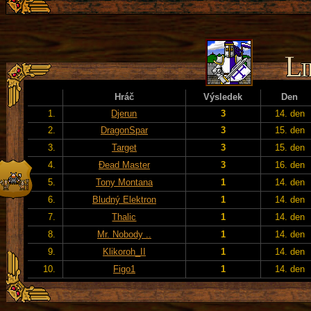
Hráč
Výsledek
Den
1.
Djerun
3
14. den
2.
DragonSpar
3
15. den
3.
Target
3
15. den
4.
Đead Master
3
16. den
5.
Tony Montana
1
14. den
6.
Bludný Elektron
1
14. den
7.
Thalic
1
14. den
8.
Mr. Nobody ..
1
14. den
9.
Klikoroh_II
1
14. den
10.
Figo1
1
14. den