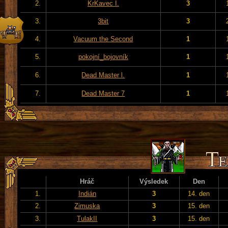
2.
KrKavec I.
3
3.
3bit
3
4.
Vacuum the Second
1
5.
pokojní_bojovník
1
6.
Dead Master l.
1
7.
Dead Master 7
1
Hráč
Výsledek
Den
1.
Indián
3
14. den
2.
Zimuska
3
15. den
3.
TulakII
3
15. den