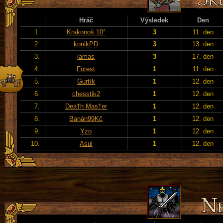
Hráč
Výsledek
Den
1.
Krakonoš 10°
3
11. den
2.
konikPD
3
13. den
3.
lamas
3
17. den
4.
Forest
1
11. den
5.
Gurtík
1
12. den
6.
chesstik2
1
12. den
7.
Dea†h Mas†er
1
12. den
8.
Banán99Kč
1
12. den
9.
Yzo
1
12. den
10.
Asul
1
12. den