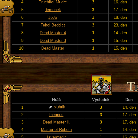
4.
Truchlící Mudrc
3
16. den
5.
demonek
3
17. den
6.
JoJo
3
18. den
7.
Tehol Beddict
3
23. den
8.
Dead Master 4
1
14. den
9.
Dead Master 3
1
15. den
10.
Dead Master
1
15. den
Hráč
Výsledek
Den
pluhtik
1.
3
14. den
2.
Incanus
3
17. den
3.
Dead Master ll.
3
17. den
4.
Master of Reborn
1
14. den
5.
Isvanzadir
1
16. den