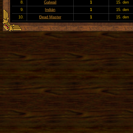
8.
Galwail
1
15. den
9.
Indián
1
15. den
10.
Đead Master
1
15. den