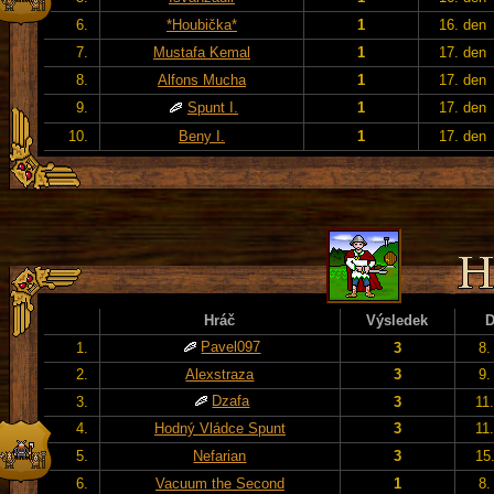
6.
*Houbička*
1
16. den
7.
Mustafa Kemal
1
17. den
8.
Alfons Mucha
1
17. den
9.
Spunt I.
1
17. den
10.
Beny I.
1
17. den
Hráč
Výsledek
Pavel097
1.
3
8.
2.
Alexstraza
3
9.
Dzafa
3.
3
11
4.
Hodný Vládce Spunt
3
11
5.
Nefarian
3
15
6.
Vacuum the Second
1
8.