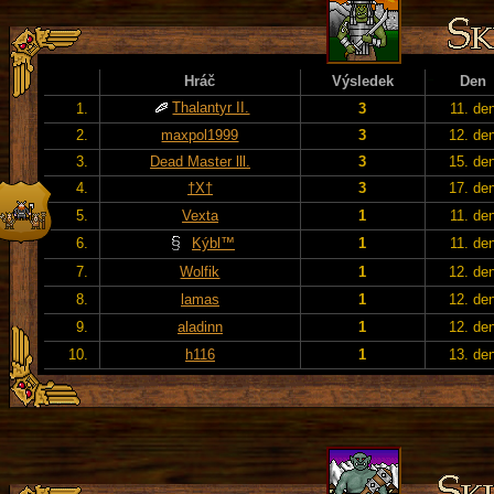
Hráč
Výsledek
Den
Thalantyr II.
1.
3
11. de
2.
maxpol1999
3
12. de
3.
Dead Master lll.
3
15. de
4.
†X†
3
17. de
5.
Vexta
1
11. de
6.
Kýbl™
1
11. de
7.
Wolfik
1
12. de
8.
lamas
1
12. de
9.
aladinn
1
12. de
10.
h116
1
13. de