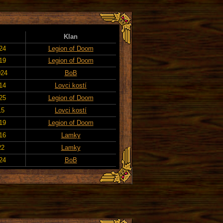
Klan
024
Legion of Doom
019
Legion of Doom
024
BoB
014
Lovci kostí
025
Legion of Doom
15
Lovci kostí
019
Legion of Doom
016
Lamky
22
Lamky
24
BoB