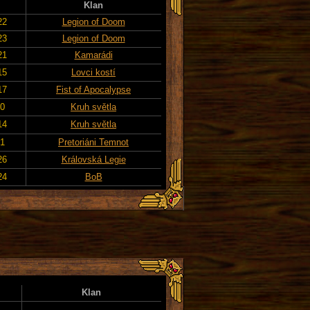
Klan
22
Legion of Doom
23
Legion of Doom
21
Kamarádi
15
Lovci kostí
17
Fist of Apocalypse
20
Kruh světla
14
Kruh světla
21
Pretoriáni Temnot
26
Královská Legie
24
BoB
Klan