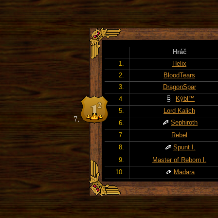
Hráč
1.
Helix
2.
BloodTears
3.
DragonSpar
Kýbl™
4.
5.
Lord Kalich
Sephiroth
6.
7.
Rebel
8.
Spunt I.
9.
Master of Reborn l.
10.
Madara