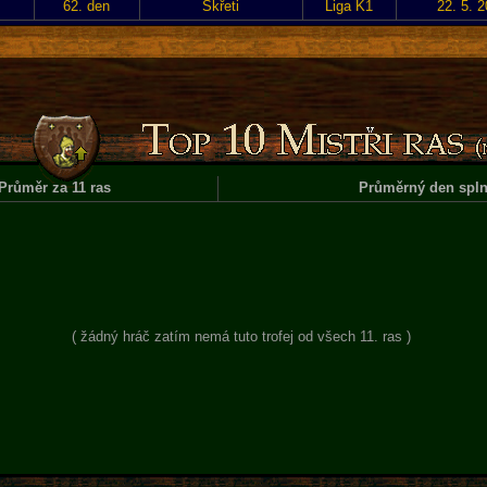
62. den
Skřeti
Liga K1
22. 5. 
Průměr za 11 ras
Průměrný den spln
( žádný hráč zatím nemá tuto trofej od všech 11. ras )