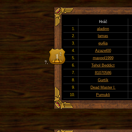
Hráč
1.
aladinn
2.
lamas
3.
eu4ia
4.
Azazel00
5.
maxpol1999
6.
Tehol Beddict
7.
81070586
8.
Gurtík
9.
Dead Master l.
10.
Pumukli