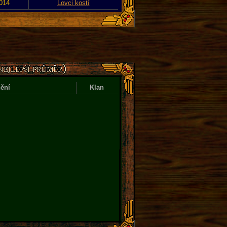
2014
Lovci kostí
ění
Klan