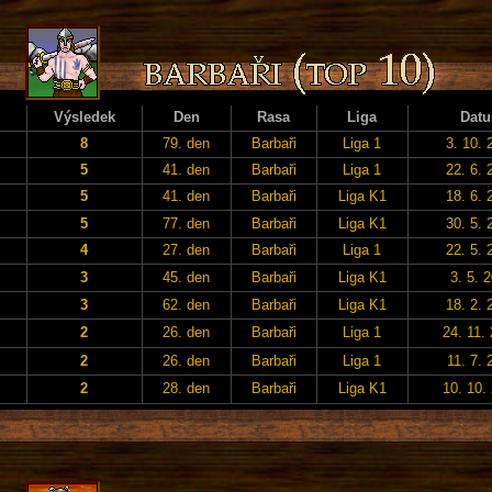
Výsledek
Den
Rasa
Liga
Dat
8
79. den
Barbaři
Liga 1
3. 10. 
5
41. den
Barbaři
Liga 1
22. 6. 
5
41. den
Barbaři
Liga K1
18. 6. 
5
77. den
Barbaři
Liga K1
30. 5. 
4
27. den
Barbaři
Liga 1
22. 5. 
3
45. den
Barbaři
Liga K1
3. 5. 
3
62. den
Barbaři
Liga K1
18. 2. 
2
26. den
Barbaři
Liga 1
24. 11.
2
26. den
Barbaři
Liga 1
11. 7. 
2
28. den
Barbaři
Liga K1
10. 10.