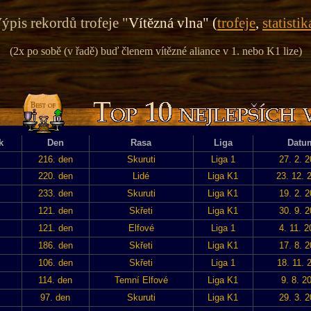
ýpis rekordů trofeje "
Vítězná vlna" (
trofeje
,
statistik
(2x po sobě (v řadě) buď členem vítězné aliance v 1. nebo K1 lize)
k
Den
Rasa
Liga
Datu
216. den
Skuruti
Liga 1
27. 2. 
220. den
Lidé
Liga K1
23. 12. 
233. den
Skuruti
Liga K1
19. 2. 
121. den
Skřeti
Liga K1
30. 9. 
121. den
Elfové
Liga 1
4. 11. 
186. den
Skřeti
Liga K1
17. 8. 
106. den
Skřeti
Liga 1
18. 11. 
114. den
Temní Elfové
Liga K1
9. 8. 2
97. den
Skuruti
Liga K1
29. 3. 