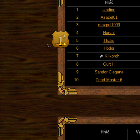
Hráč
1.
aladinn
2.
Azazel01
3.
maxpol1999
4.
Narval
5.
Thalic
6.
Hodor
7.
Klikoroh
8.
Gurt II
9.
Sandor Clegane
10.
Dead Master 6
Hráč
V