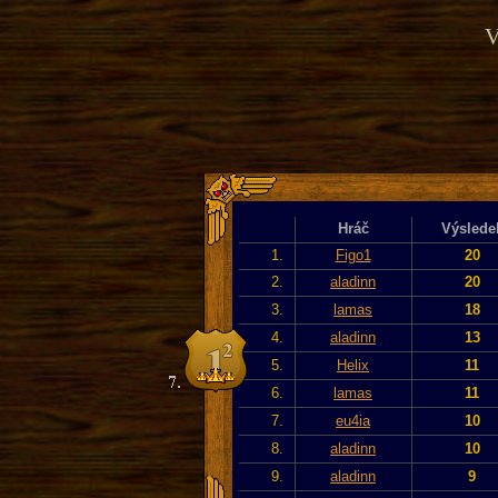
V
Hráč
Výslede
1.
Figo1
20
2.
aladinn
20
3.
lamas
18
4.
aladinn
13
5.
Helix
11
6.
lamas
11
7.
eu4ia
10
8.
aladinn
10
9.
aladinn
9