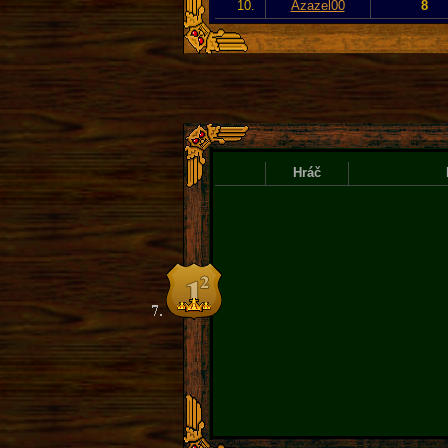
10.
Azazel00
8
Hráč