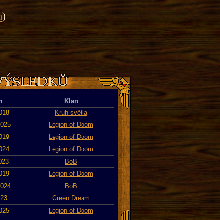
a
)
m
Klan
2018
Kruh světla
2025
Legion of Doom
2019
Legion of Doom
2024
Legion of Doom
2023
BoB
2019
Legion of Doom
2024
BoB
023
Green Dream
2025
Legion of Doom