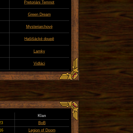
Pretoriáni Temnot
Green Dream
Mysteriarchové
Hašišácké doupě
Lamky
Vidláci
Klan
23
BoB
16
Legion of Doom