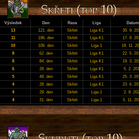
Výsledek
Den
Rasa
Liga
Datum
13
121. den
Skřeti
Liga K1
30. 9. 2
11
186. den
Skřeti
Liga K1
17. 8. 2
10
106. den
Skřeti
Liga 1
18. 11. 2
8
62. den
Skřeti
Liga K1
22. 5. 2
8
84. den
Skřeti
Liga K1
19. 3. 2
6
28. den
Skřeti
Liga K1
5. 2. 20
5
49. den
Skřeti
Liga K1
25. 3. 2
4
28. den
Skřeti
Liga K1
23. 6. 2
4
29. den
Skřeti
Liga 1
2. 8. 20
4
31. den
Skřeti
Liga 1
5. 11. 20