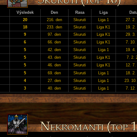
Výsledek
Den
Rasa
Liga
Dat
20
216. den
Skuruti
Liga 1
27. 2.
18
233. den
Skuruti
Liga K1
19. 2.
9
97. den
Skuruti
Liga K1
29. 3.
6
66. den
Skuruti
Liga K1
7. 10.
5
42. den
Skuruti
Liga 1
19. 4.
5
43. den
Skuruti
Liga K1
7. 2.
5
46. den
Skuruti
Liga K1
12. 7.
5
69. den
Skuruti
Liga 1
18. 2.
4
27. den
Skuruti
Liga 1
23. 10
3
40. den
Skuruti
Liga 1
7. 12.