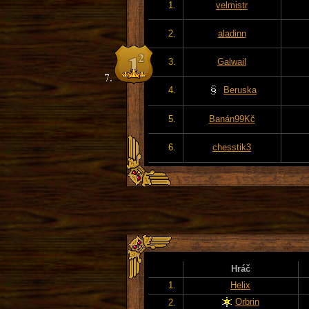
1.
velmistr
2.
aladinn
3.
Galwail
4.
Beruska
5.
Banán99Kč
6.
chesstik3
Hráč
1.
Helix
Orbrin
2.