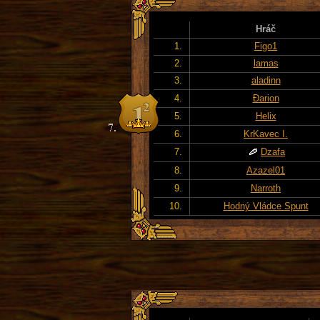
Hráč
1.
Figo1
2.
lamas
3.
aladinn
4.
Đarion
5.
Helix
6.
KrKavec I.
7.
Dzafa
8.
Azazel01
9.
Narroth
10.
Hodný Vládce Spunt