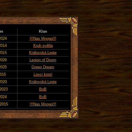
um
Klan
2024
!!!Nas Mnogo!!!
2014
Kruh světla
2015
Královská Legie
2026
Legion of Doom
2025
Green Dream
2015
Lovci kostí
2020
Královská Legie
 2023
BoB
2024
BoB
 2015
!!!Nas Mnogo!!!