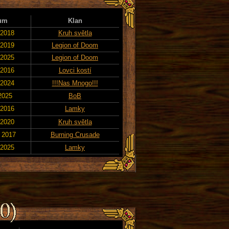
um
Klan
 2018
Kruh světla
 2019
Legion of Doom
 2025
Legion of Doom
 2016
Lovci kostí
 2024
!!!Nas Mnogo!!!
 2025
BoB
 2016
Lamky
 2020
Kruh světla
. 2017
Burning Crusade
 2025
Lamky