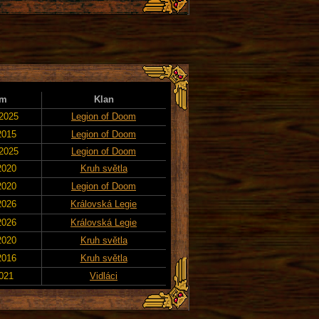
um
Klan
 2025
Legion of Doom
2015
Legion of Doom
 2025
Legion of Doom
2020
Kruh světla
2020
Legion of Doom
2026
Královská Legie
2026
Královská Legie
2020
Kruh světla
2016
Kruh světla
2021
Vidláci