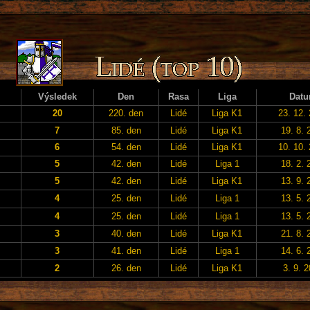
Výsledek
Den
Rasa
Liga
Dat
20
220. den
Lidé
Liga K1
23. 12.
7
85. den
Lidé
Liga K1
19. 8. 
6
54. den
Lidé
Liga K1
10. 10.
5
42. den
Lidé
Liga 1
18. 2. 
5
42. den
Lidé
Liga K1
13. 9. 
4
25. den
Lidé
Liga 1
13. 5. 
4
25. den
Lidé
Liga 1
13. 5. 
3
40. den
Lidé
Liga K1
21. 8. 
3
41. den
Lidé
Liga 1
14. 6. 
2
26. den
Lidé
Liga K1
3. 9. 