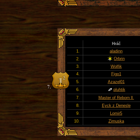
Hráč
1.
aladinn
Orbrin
2.
3.
Wolfik
4.
Figo1
5.
Azazel01
6.
pluhtik
7.
Master of Reborn ll.
8.
Eyck z Denesle
9.
Lomir5
10.
Zimuska