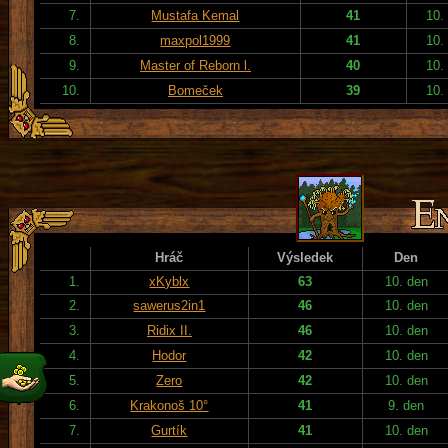
7.
Mustafa Kemal
41
10.
8.
maxpol1999
41
10.
9.
Master of Reborn l.
40
10.
10.
Bomeček
39
10.
Hráč
Výsledek
Den
1.
xKyblx
63
10. den
2.
sawerus2in1
46
10. den
3.
Ridix II.
46
10. den
4.
Hodor
42
10. den
5.
Zero
42
10. den
6.
Krakonoš 10°
41
9. den
7.
Gurtík
41
10. den