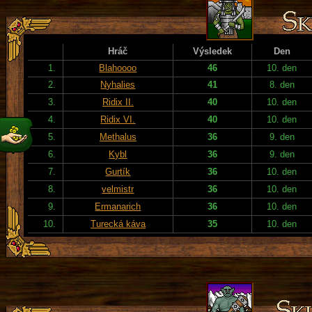
Hráč
Výsledek
Den
1.
Blahoooo
46
10. den
2.
Nyhalies
41
8. den
3.
Ridix II.
40
10. den
4.
Ridix VI.
40
10. den
5.
Methalus
36
9. den
6.
Kybl
36
9. den
7.
Gurtík
36
10. den
8.
velmistr
36
10. den
9.
Ermanarich
36
10. den
10.
Turecká káva
35
10. den