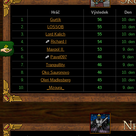
Hráč
Výsledek
Den
1.
Gurtík
56
10. den
2.
LOSSOB
55
10. den
3.
Lord Kalich
55
10. den
Richard I
4.
54
10. den
5.
Maxpol II.
53
9. den
6.
Pavel097
48
9. den
7.
Tranquillity
46
9. den
8.
Oko Sauronovo
46
10. den
9.
Oleri Madlesberg
45
10. den
10.
_Mzoura_
43
9. den