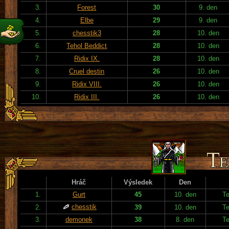
3.
Forest
30
9. den
4.
Elbe
29
9. den
5.
chesstik3
28
10. den
6.
Tehol Beddict
28
10. den
7.
Ridix IX.
28
10. den
8.
Cruel destin
26
10. den
9.
Ridix VIII.
26
10. den
10.
Ridix III.
26
10. den
Hráč
Výsledek
Den
1.
Gurt
45
10. den
T
chesstik
2.
39
10. den
T
3.
demonek
38
8. den
T