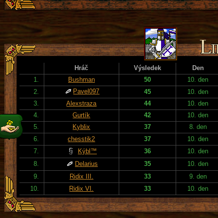
Hráč
Výsledek
Den
1.
Bushman
50
10. den
Pavel097
2.
45
10. den
3.
Alexstraza
44
10. den
4.
Gurtík
42
10. den
5.
Kyblix
37
8. den
6.
chesstik2
37
10. den
7.
Kýbl™
36
10. den
8.
Delarius
35
10. den
9.
Ridix III.
33
9. den
10.
Ridix VI.
33
10. den