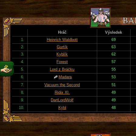
Hráč
Výsledek
1.
Heinrich Waldbott
69
2.
Gurtík
63
3.
Kyblík
62
4.
Forest
57
5.
Lord z Bráčku
55
6.
Madara
53
7.
Vacuum the Second
51
8.
Ridix XI.
49
9.
DartLordWolf
49
10.
Kýbl
48