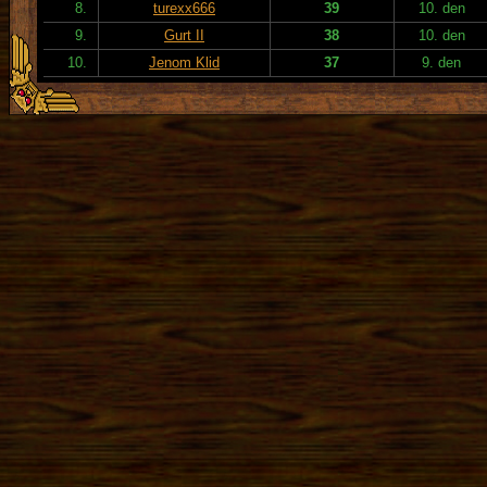
8.
turexx666
39
10. den
9.
Gurt II
38
10. den
10.
Jenom Klid
37
9. den