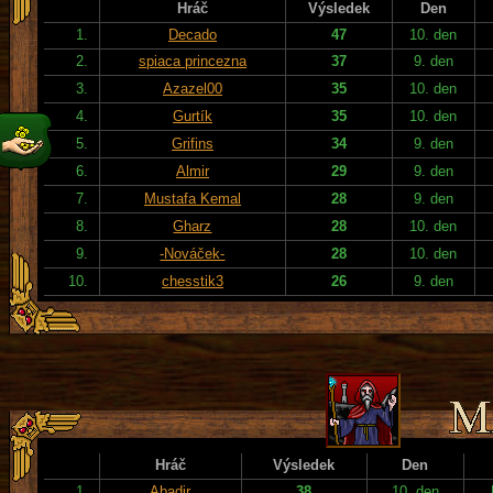
Hráč
Výsledek
Den
1.
Decado
47
10. den
2.
spiaca princezna
37
9. den
3.
Azazel00
35
10. den
4.
Gurtík
35
10. den
5.
Grifins
34
9. den
6.
Almir
29
9. den
7.
Mustafa Kemal
28
9. den
8.
Gharz
28
10. den
9.
-Nováček-
28
10. den
10.
chesstik3
26
9. den
Hráč
Výsledek
Den
1.
Abadir
38
10. den