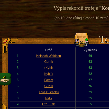
Výpis rekordů trofeje "
Kor
(do 10. dne získej alespoň 10 zemí
Hráč
Výsledek
1.
Heinrich Waldbott
69
2.
Gurtík
63
3.
xKyblx
63
4.
Kyblík
62
5.
Forest
57
6.
Gurtík
56
7.
Lord z Bráčku
55
8.
Ridix
55
9.
LOSSOB
55