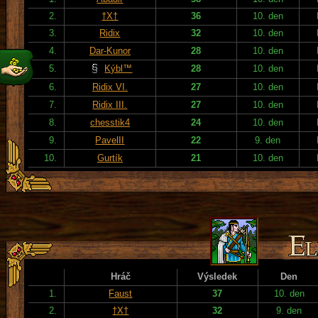
2.
†X†
36
10. den
3.
Ridix
32
10. den
4.
Dar-Kunor
28
10. den
5.
Kýbl™
28
10. den
6.
Ridix VI.
27
10. den
7.
Ridix III.
27
10. den
8.
chesstik4
24
10. den
9.
PavelII
22
9. den
10.
Gurtík
21
10. den
Hráč
Výsledek
Den
1.
Faust
37
10. den
2.
†X†
32
9. den