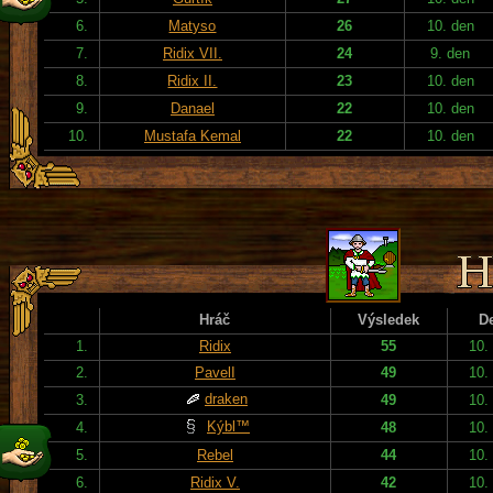
6.
Matyso
26
10. den
7.
Ridix VII.
24
9. den
8.
Ridix II.
23
10. den
9.
Danael
22
10. den
10.
Mustafa Kemal
22
10. den
Hráč
Výsledek
D
1.
Ridix
55
10.
2.
PavelI
49
10.
draken
3.
49
10.
Kýbl™
4.
48
10.
5.
Rebel
44
10.
6.
Ridix V.
42
10.