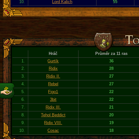
10.
Lord Kalich
55
Hráč
Průměr za 11 ras
1.
Gurtík
36
2.
Ridix
28
3.
Ridix II.
27
4.
Rebel
27
5.
Figo1
22
6.
3bit
22
7.
Ridix III.
21
8.
Tehol Beddict
20
9.
Ridix VIII.
19
10.
Cosac
18