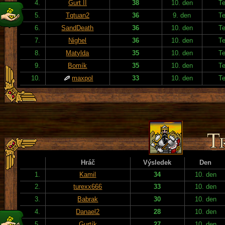
4.
Gurt II
38
10. den
T
5.
Tqtuan2
36
9. den
T
6.
SandDeath
36
10. den
T
7.
Nighel
36
10. den
T
8.
Matylda
35
10. den
T
9.
Bomík
35
10. den
T
10.
maxpol
33
10. den
T
Hráč
Výsledek
Den
1.
Kamil
34
10. den
2.
turexx666
33
10. den
3.
Babrak
30
10. den
4.
Danael2
28
10. den
5.
Gurtík
27
10. den