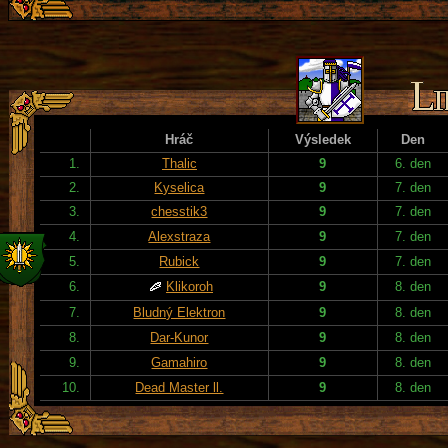
Hráč
Výsledek
Den
1.
Thalic
9
6. den
2.
Kyselica
9
7. den
3.
chesstik3
9
7. den
4.
Alexstraza
9
7. den
5.
Rubick
9
7. den
6.
Klikoroh
9
8. den
7.
Bludný Elektron
9
8. den
8.
Dar-Kunor
9
8. den
9.
Gamahiro
9
8. den
10.
Dead Master ll.
9
8. den