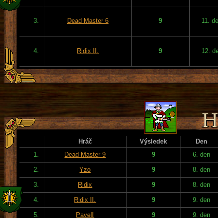
3.
Dead Master 6
9
11. d
4.
Ridix II.
9
12. d
Hráč
Výsledek
Den
1.
Dead Master 9
9
6. den
2.
Yzo
9
8. den
3.
Ridix
9
8. den
4.
Ridix II.
9
9. den
5.
PavelI
9
9. den