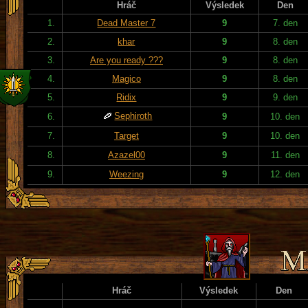
Hráč
Výsledek
Den
1.
Dead Master 7
9
7. den
2.
khar
9
8. den
3.
Are you ready ???
9
8. den
4.
Magico
9
8. den
5.
Ridix
9
9. den
Sephiroth
6.
9
10. den
7.
Target
9
10. den
8.
Azazel00
9
11. den
9.
Weezing
9
12. den
Hráč
Výsledek
Den