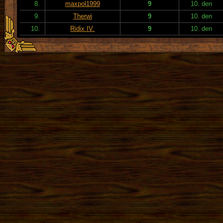
8.
maxpol1999
9
10. den
9.
Therwi
9
10. den
10.
Ridix IV.
9
10. den