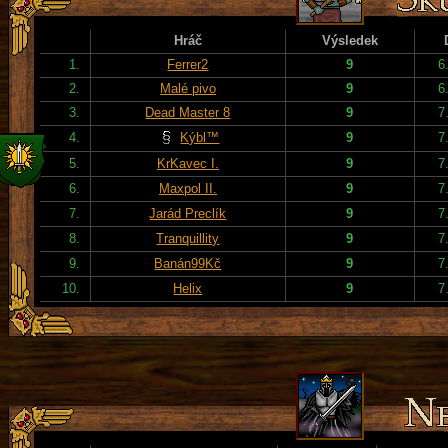
Hráč
Výsledek
1.
Ferrer2
9
6
2.
Malé pivo
9
6
3.
Dead Master 8
9
7
4.
Kýbl™
9
7
5.
KrKavec I.
9
7
6.
Maxpol II.
9
7
7.
Jarád Preclík
9
7
8.
Tranquillity
9
7
9.
Banán99Kč
9
7
10.
Helix
9
7