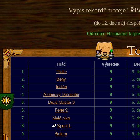
Výpis rekordů trofeje "
Říš
(do 12. dne měj alesp
Odměna: Hromadné kupován
Hráč
Výsledek
De
1.
Thalic
9
6. d
2.
Beny
9
6. d
3.
Indián
9
6. d
4.
Atomický Detonátor
9
6. d
5.
Dead Master 9
9
6. d
6.
Ferrer2
9
6. d
7.
Malé pivo
9
6. d
8.
Spunt I.
9
6. d
9.
Đoktor
9
6. d