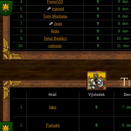
4.
FerrerVIII
9
8. den
maxpol
5.
9
8. den
6.
Tony Montana
9
9. den
7.
Jean
9
9. den
8.
Ridix
9
9. den
9.
Tehol Beddict
9
10. den
10.
velmistr
9
11. den
Hráč
Výsledek
Den
1.
fakir
9
7. de
2.
Pumukli
9
9. de