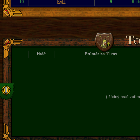
10.
Kýbl
9
6. d
Hráč
Průměr za 11 ras
( žádný hráč zatím