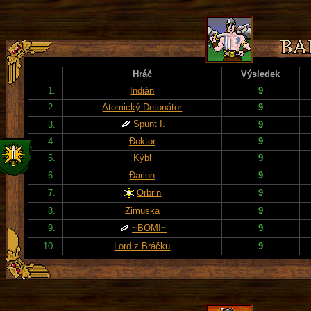
Hráč
Výsledek
1.
Indián
9
2.
Atomický Detonátor
9
Spunt I.
3.
9
4.
Đoktor
9
5.
Kýbl
9
6.
Đarion
9
7.
Orbrin
9
8.
Zimuska
9
9.
~BOMI~
9
10.
Lord z Bráčku
9