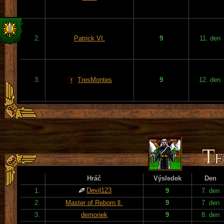
2.
Patrick VI.
9
11. den
3.
TresMontes
9
12. den
Hráč
Výsledek
Den
Devil123
1.
9
7. den
2.
Master of Reborn ll.
9
7. den
3.
demonek
9
8. den