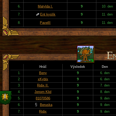
6.
Matylda I.
9
10. den
7.
Ent kyslík
9
11. den
8.
PavelII
9
11. den
Hráč
Výsledek
Den
1.
Beny
9
6. den
2.
xKyblx
9
6. den
3.
Ridix II.
9
7. den
4.
Jenom Klid
9
8. den
5.
81070586
9
9. den
6.
Beruska
9
9. den
7.
Ridix
9
9. den