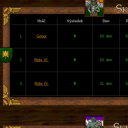
Hráč
Výsledek
Den
1.
Grigor
9
10. den
S
2.
Ridix VI.
9
10. den
S
3.
Ridix IV.
9
11. den
S