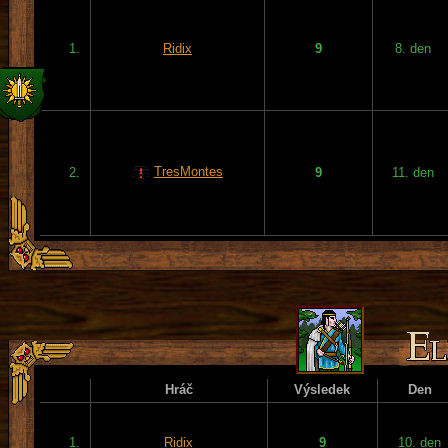
1.
Ridix
9
8. den
TresMontes
2.
9
11. den
Hráč
Výsledek
Den
1.
Ridix
9
10. den