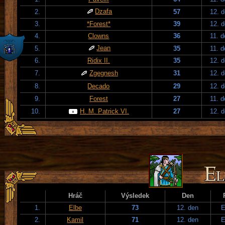
Dzafa
2.
57
12. 
3.
*Forest*
39
12. 
4.
Clowns
36
11. 
Jean
5.
35
11. 
6.
Ridix II.
35
12. 
7.
Zgegnesh
31
12. 
8.
Decado
29
12. 
9.
Forest
27
11. 
10.
H. M. Patrick VI.
27
12. 
Hráč
Výsledek
Den
1.
Elbe
73
12. den
E
2.
Kamil
71
12. den
E