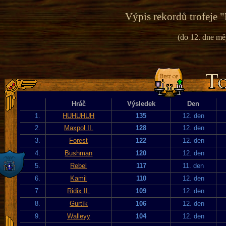
Výpis rekordů trofeje "
(do 12. dne mě
Hráč
Výsledek
Den
1.
HUHUHUH
135
12. den
2.
Maxpol II.
128
12. den
3.
Forest
122
12. den
4.
Bushman
120
12. den
5.
Rebel
117
11. den
6.
Kamil
110
12. den
7.
Ridix II.
109
12. den
8.
Gurtík
106
12. den
9.
Walleyy
104
12. den