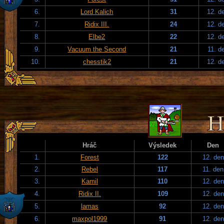
6.
Lord Kalich
31
12. d
7.
Ridix III.
24
12. d
8.
Elbe2
22
12. d
9.
Vacuum the Second
21
11. d
10.
chesstik2
21
12. d
Hráč
Výsledek
Den
1.
Forest
122
12. den
2.
Rebel
117
11. den
3.
Kamil
110
12. den
4.
Ridix II.
109
12. den
5.
lamas
92
12. den
6.
maxpol1999
91
12. den