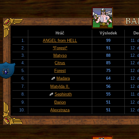
Hráč
Výsledek
De
1.
ANGEL from HELL
99
11. 
2.
*Forest*
91
12. 
3.
Matyso
88
12. 
4.
Citrus
85
12. 
5.
Forest
75
12. 
6.
Madara
64
12. 
7.
Matylda II.
56
12. 
8.
Sephiroth
55
11. 
9.
Đarion
51
12. 
10.
Alexstraza
51
12. 