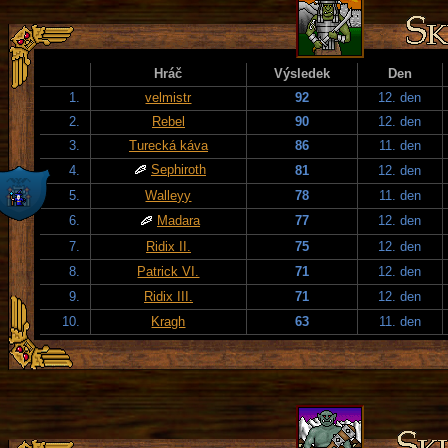
Hráč
Výsledek
Den
1.
velmistr
92
12. den
2.
Rebel
90
12. den
3.
Turecká káva
86
11. den
Sephiroth
4.
81
12. den
5.
Walleyy
78
11. den
6.
Madara
77
12. den
7.
Ridix II.
75
12. den
8.
Patrick VI.
71
12. den
9.
Ridix III.
71
12. den
10.
Kragh
63
11. den