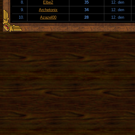
8.
Elbe2
35
12. den
9.
Archetonix
34
12. den
10.
Azazel00
28
12. den