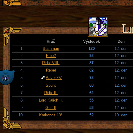
Hráč
Výsledek
Den
1.
Bushman
120
12. den
2.
Elbe2
92
12. den
3.
Ridix VIII.
87
12. den
4.
Rebel
82
12. den
5.
Pavel097
72
12. den
6.
Spunt
68
12. den
7.
Ridix II.
62
12. den
8.
Lord Kalich II.
55
12. den
9.
Gurt II
53
12. den
10.
Krakonoš 10°
52
10. den