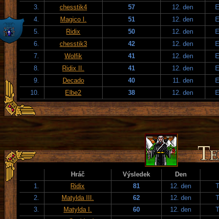
3.
chesstik4
57
12. den
E
4.
Magico I.
51
12. den
E
5.
Ridix
50
12. den
E
6.
chesstik3
42
12. den
E
7.
Wolfik
41
12. den
E
8.
Ridix II.
41
12. den
E
9.
Decado
40
11. den
E
10.
Elbe2
38
12. den
E
Hráč
Výsledek
Den
1.
Ridix
81
12. den
T
2.
Matylda III.
62
12. den
T
3.
Matylda I.
60
12. den
T