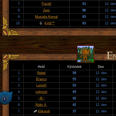
7.
PavelI
91
12. den
8.
Zero
86
12. den
9.
Mustafa Kemal
85
12. den
10.
Kýbl™
83
12. den
Hráč
Výsledek
Den
1.
Rebel
58
12. den
2.
B!anco
55
12. den
3.
Lomir5
52
12. den
4.
velmistr
45
12. den
5.
~B~
42
12. den
6.
Ridix II.
42
12. den
7.
Klikoroh
37
12. den