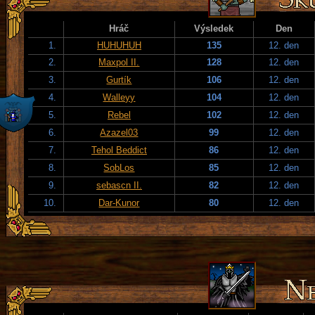
Hráč
Výsledek
Den
1.
HUHUHUH
135
12. den
2.
Maxpol II.
128
12. den
3.
Gurtík
106
12. den
4.
Walleyy
104
12. den
5.
Rebel
102
12. den
6.
Azazel03
99
12. den
7.
Tehol Beddict
86
12. den
8.
SobLos
85
12. den
9.
sebascn II.
82
12. den
10.
Dar-Kunor
80
12. den