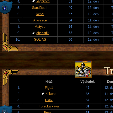
Sephiroth
4.
51
12. den
T
5.
SandDeath
40
12. den
T
6.
Rebel
37
12. den
T
7.
Alassëon
34
11. den
T
8.
Matyso
34
12. den
T
9.
chesstik
32
12. den
T
10.
_GOLIAS_
30
12. den
T
Hráč
Výsledek
Den
1.
Figo1
45
12. d
Klikoroh
2.
35
11. d
3.
Ridix
34
12. d
4.
Turecká káva
31
12. d
5.
Forest
31
12. d