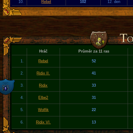
10.
Rebel
102
12. den
Hráč
Průměr za 11 ras
1.
Rebel
52
2.
Ridix II.
41
3.
Ridix
33
4.
Elbe2
31
5.
Wolfik
22
6.
Ridix VI.
13