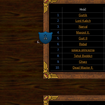
Hráč
1.
Gurtík
2.
Lord Kalich
3.
Narval
4.
Maxpol II.
5.
Gurt II
6.
Rebel
7.
spiaca princezna
8.
Tehol Beddict
9.
Gharz
10.
Dead Master ll.