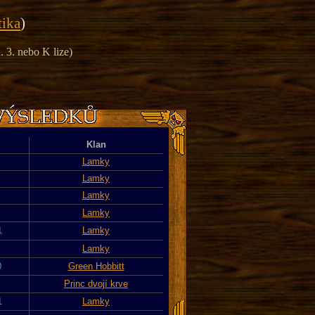
tika
)
 3. nebo K lize)
Klan
Lamky
Lamky
Lamky
Lamky
1
Lamky
Lamky
0
Green Hobbitt
Princ dvojí krve
1
Lamky