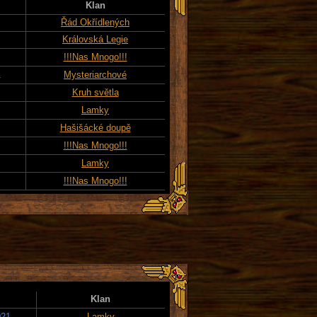
Klan
Řád Okřídlených
Královská Legie
!!!Nas Mnogo!!!
1
Mysteriarchové
Kruh světla
Lamky
Hašišácké doupě
!!!Nas Mnogo!!!
Lamky
!!!Nas Mnogo!!!
Klan
021
Lamky