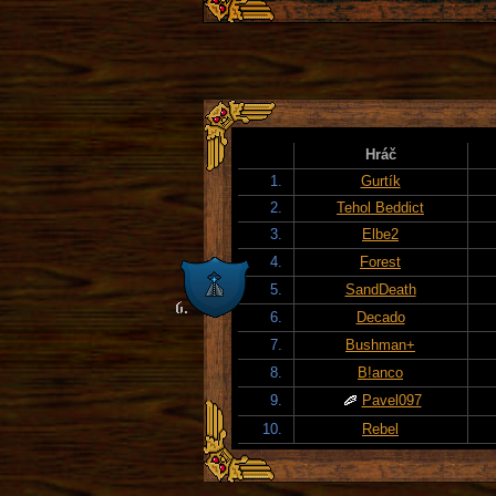
Hráč
1.
Gurtík
2.
Tehol Beddict
3.
Elbe2
4.
Forest
5.
SandDeath
6.
Decado
7.
Bushman+
8.
B!anco
9.
Pavel097
10.
Rebel