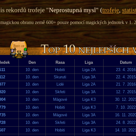
s rekordů trofeje "
Neprostupná mysl" (
trofeje
,
statis
 magickou obranu země 600+ pouze pomocí magických jednotek v 1. 2.
ledek
Den
Rasa
Liga
Datum
611
10. den
Hobiti
Liga 2A
23. 4. 2016
112
10. den
Skuruti
Liga 3A
22. 4. 2015
977
10. den
Lidé
Liga 2A
21. 7. 2016
920
10. den
Skřeti
Liga 3A
12. 7. 2015
904
10. den
Mágové
Liga K3
30. 12. 202
779
10. den
Hobiti
Liga K3
7. 10. 2022
735
10. den
Mágové
Liga 3A
16. 11. 202
728
10. den
Skřeti
Liga 3A
24. 8. 2022
607
10. den
Hobiti
Liga K3
14. 10. 202