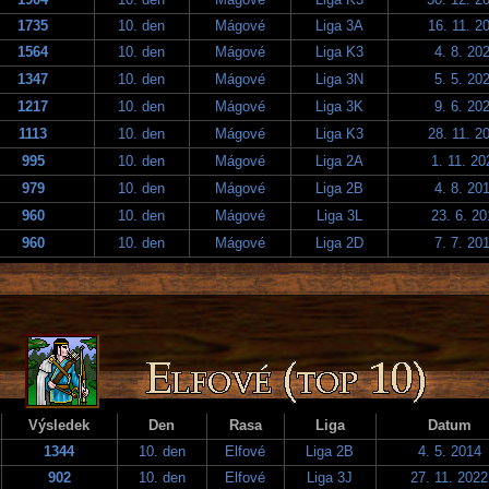
1735
10. den
Mágové
Liga 3A
16. 11. 2
1564
10. den
Mágové
Liga K3
4. 8. 20
1347
10. den
Mágové
Liga 3N
5. 5. 20
1217
10. den
Mágové
Liga 3K
9. 6. 20
1113
10. den
Mágové
Liga K3
28. 11. 2
995
10. den
Mágové
Liga 2A
1. 11. 20
979
10. den
Mágové
Liga 2B
4. 8. 20
960
10. den
Mágové
Liga 3L
23. 6. 20
960
10. den
Mágové
Liga 2D
7. 7. 20
Výsledek
Den
Rasa
Liga
Datum
1344
10. den
Elfové
Liga 2B
4. 5. 2014
902
10. den
Elfové
Liga 3J
27. 11. 2022