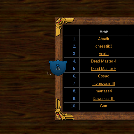
Hráč
1.
Abadir
2.
chesstik3
3.
Vexta
4.
Dead Master 4
5.
Dead Master 6
6.
Cosac
7.
Isvanzadir III
8.
martass4
9.
Dawenear II.
10.
Gurt