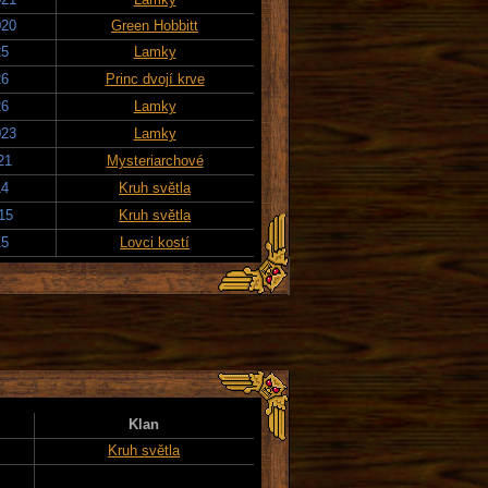
020
Green Hobbitt
25
Lamky
26
Princ dvojí krve
26
Lamky
023
Lamky
21
Mysteriarchové
14
Kruh světla
15
Kruh světla
15
Lovci kostí
Klan
Kruh světla