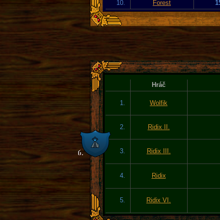
10.
Forest
1
Hráč
1.
Wolfik
2.
Ridix II.
3.
Ridix III.
4.
Ridix
5.
Ridix VI.