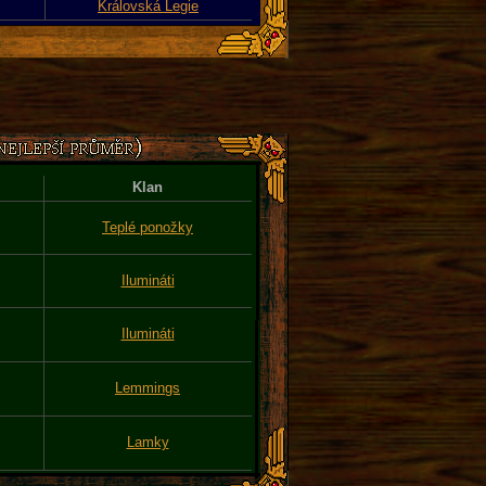
Královská Legie
Klan
Teplé ponožky
Ilumináti
Ilumináti
Lemmings
Lamky