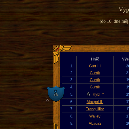
Výpi
(do 10. dne měj
Hráč
Výs
1.
Gurt III
2
2.
Gurtík
2
3.
Gurtík
1
4.
Gurtík
1
5.
Kýbl™
1
6.
Maxpol II.
1
7.
Tranquillity
1
8.
Walley
1
9.
Abadir2
1