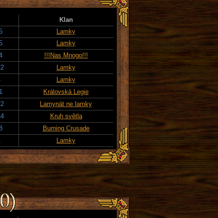
Klan
5
Lamky
5
Lamky
4
!!!Nas Mnogo!!!
22
Lamky
4
Lamky
1
Královská Legie
22
Lamynát ne lamky
14
Kruh světla
8
Burning Crusade
1
Lamky