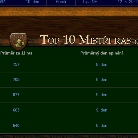
594
10. den
Hobiti
Liga NE
12. 5. 2022
Průměr za 11 ras
Průměrný den splnění
757
9. den
705
9. den
677
9. den
663
9. den
640
9. den