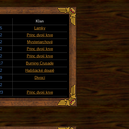
Klan
15
Lamky
22
Princ dvojí krve
22
Mysteriarchové
22
Princ dvojí krve
22
Princ dvojí krve
17
Burning Crusade
22
Hašišácké doupě
19
Divocí
22
23
Princ dvojí krve