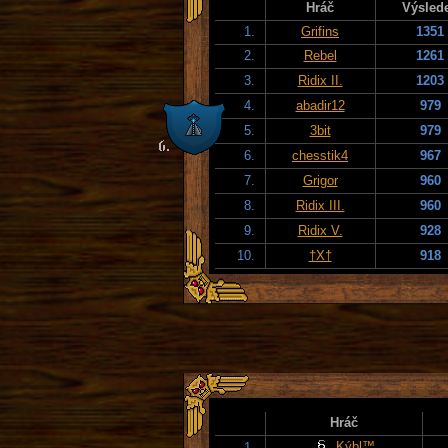
Hráč
Výsled
1.
Grifins
1351
2.
Rebel
1261
3.
Ridix II.
1203
4.
abadir12
979
5.
3bit
979
6.
chesstik4
967
7.
Grigor
960
8.
Ridix III.
960
9.
Ridix V.
928
10.
†X†
918
Hráč
Kýbl™
1.