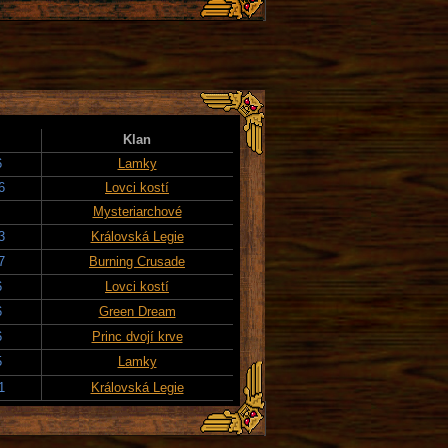
Klan
6
Lamky
6
Lovci kostí
Mysteriarchové
3
Královská Legie
7
Burning Crusade
6
Lovci kostí
6
Green Dream
6
Princ dvojí krve
5
Lamky
1
Královská Legie