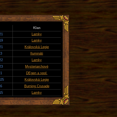
Klan
21
Lamky
19
Lamky
21
Královská Legie
23
Ilumináti
22
Lamky
23
Mysteriarchové
21
DEgen a spol.
025
Královská Legie
16
Burning Crusade
15
Lamky