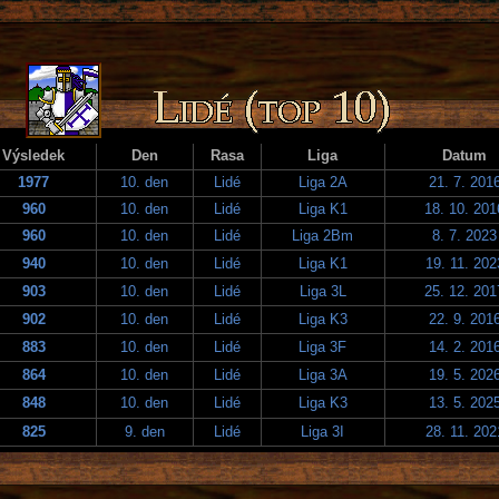
Výsledek
Den
Rasa
Liga
Datum
1977
10. den
Lidé
Liga 2A
21. 7. 201
960
10. den
Lidé
Liga K1
18. 10. 201
960
10. den
Lidé
Liga 2Bm
8. 7. 2023
940
10. den
Lidé
Liga K1
19. 11. 202
903
10. den
Lidé
Liga 3L
25. 12. 201
902
10. den
Lidé
Liga K3
22. 9. 201
883
10. den
Lidé
Liga 3F
14. 2. 201
864
10. den
Lidé
Liga 3A
19. 5. 202
848
10. den
Lidé
Liga K3
13. 5. 202
825
9. den
Lidé
Liga 3I
28. 11. 202