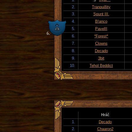
2.
Tranquillity
3.
Spunt III.
4.
B!anco
5.
PavelII
6.
*Forest*
7.
Clowns
8.
Decado
9.
3bit
10.
Tehol Beddict
Hráč
1.
Decado
2.
Chaaron2