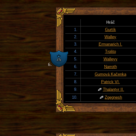
Hráč
1.
Gurtík
2.
Walley
3.
Ermanarich I.
4.
Trolito
5.
Walleyy
6.
Narroth
7.
Gumová Kačenka
8.
Patrick VI.
9.
Thalantyr II.
10.
Zgegnesh